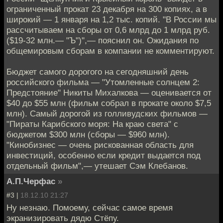
ограниченный прокат 23 декабря на 300 копиях, а в
широкий — 1 января на 1,2 тыс. копий. "В России мы
рассчитываем на сборы от 0,6 млрд до 1 млрд руб.
($19-32 млн.— "Ъ")",— пояснил он. Ожидания по
общемировым сборам в компании не комментируют.
Бюджет самого дорогого на сегодняшний день
российского фильма — "Утомленные солнцем 2:
Предстояние" Никиты Михалкова — оценивается от
$40 до $55 млн (фильм собрал в прокате около $7,5
млн). Самый дорогой из голливудских фильмов —
"Пираты Карибского моря: На краю света" с
бюджетом $300 млн (сборы — $960 млн).
"Кинобизнес — очень рискованная область для
инвестиций, особенно если кредит выдается под
отдельный фильм",— утешает Сэм Клебанов.
А.П.Черфас
»
#3 |
18.12.10 21:27
Ну незнаю. Помоему, сейчас самое время
экранизировать дядю Стёпу.