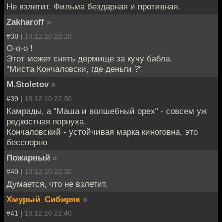
Не взлетит. Фильма бездарная и противная.
Zakharoff
»
#38 |
18.12.10 22:28
О-о-о !
Этот может снять дермище за кучу бабла.
"Миста Кончаловски, где деньги ?"
M.Stoletov
»
#39 |
18.12.10 22:30
Камрады, а "Маша и волшебный орех" - совсем уж
редкостная порнуха.
Кончаловский - устойчивая марка киноговна, это
бесспорно
Пожарный
»
#40 |
18.12.10 22:30
Думается, что не взлетит.
Хмурый_Сибиряк
»
#41 |
18.12.10 22:40