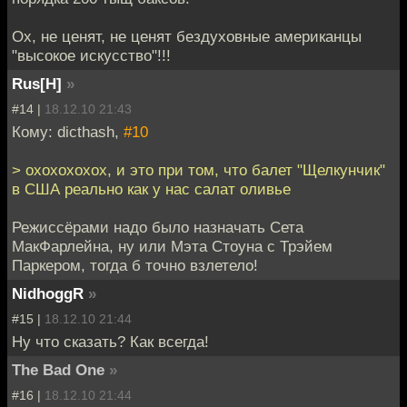
Ох, не ценят, не ценят бездуховные американцы
"высокое искусство"!!!
Rus[H]
»
#14 |
18.12.10 21:43
Кому: dicthash,
#10
> охохохохох, и это при том, что балет "Щелкунчик"
в США реально как у нас салат оливье
Режиссёрами надо было назначать Сета
МакФарлейна, ну или Мэта Стоуна с Трэйем
Паркером, тогда б точно взлетело!
NidhoggR
»
#15 |
18.12.10 21:44
Ну что сказать? Как всегда!
The Bad One
»
#16 |
18.12.10 21:44