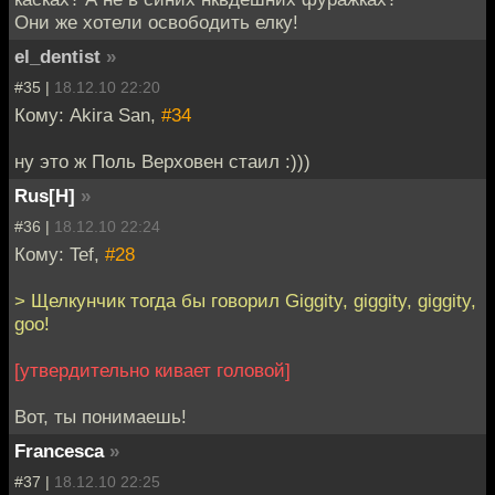
Они же хотели освободить елку!
el_dentist
»
#35 |
18.12.10 22:20
Кому: Akira San,
#34
ну это ж Поль Верховен стаил :)))
Rus[H]
»
#36 |
18.12.10 22:24
Кому: Tef,
#28
> Щелкунчик тогда бы говорил Giggity, giggity, giggity,
goo!
[утвердительно кивает головой]
Вот, ты понимаешь!
Francesca
»
#37 |
18.12.10 22:25