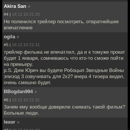
Akira San
»
#4 |
18.12.10 21:29
Не поленился трейлер посмотреть, отвратнейшее
впечатление
ogila
»
#5 |
18.12.10 21:31
трейлер фильма не впечатлил, да и к томуже прокат
будет 1 января, сомневаюсь что кто-то сможе пойти
на премьеру.
p.S. Дим Юрич вы будете Робоцып Звездные Войны
эпизод 3 озвучивать для 2х2? вчера 4 тизера видел,
очень смешно будет.
BBogdan994
»
#6 |
18.12.10 21:31
Зачем ему вообще доверили снимать такой фильм?
Больные люди.
lexor
»