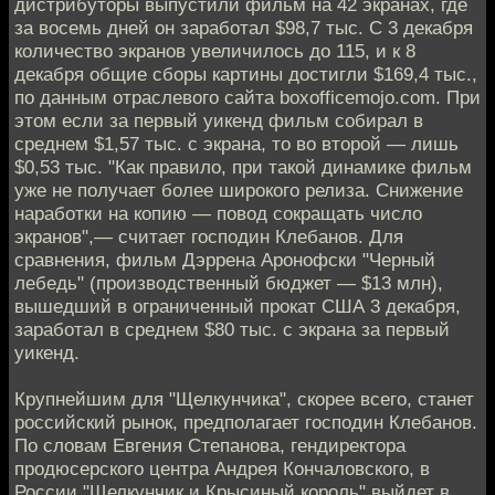
дистрибуторы выпустили фильм на 42 экранах, где
за восемь дней он заработал $98,7 тыс. С 3 декабря
количество экранов увеличилось до 115, и к 8
декабря общие сборы картины достигли $169,4 тыс.,
по данным отраслевого сайта boxofficemojo.com. При
этом если за первый уикенд фильм собирал в
среднем $1,57 тыс. с экрана, то во второй — лишь
$0,53 тыс. "Как правило, при такой динамике фильм
уже не получает более широкого релиза. Снижение
наработки на копию — повод сокращать число
экранов",— считает господин Клебанов. Для
сравнения, фильм Дэррена Аронофски "Черный
лебедь" (производственный бюджет — $13 млн),
вышедший в ограниченный прокат США 3 декабря,
заработал в среднем $80 тыс. с экрана за первый
уикенд.
Крупнейшим для "Щелкунчика", скорее всего, станет
российский рынок, предполагает господин Клебанов.
По словам Евгения Степанова, гендиректора
продюсерского центра Андрея Кончаловского, в
России "Щелкунчик и Крысиный король" выйдет в