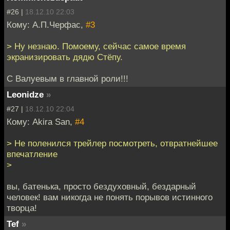
#26 |
18.12.10 22:03
Кому: А.П.Черфас,
#3
> Ну незнаю. Помоему, сейчас самое время
экранизировать дядю Стёпу.
С Валуевым в главной роли!!!
Leonidze
»
#27 |
18.12.10 22:04
Кому: Akira San,
#4
> Не поленился трейлер посмотреть, отвратнейшее
впечатление
>
вы, батенька, просто бездуховный, бездарный
человек! вам никогда не понять порывов истинного
творца!
Tef
»