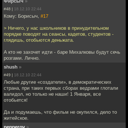
Фирсыч
»
#48 |
18.12.10 22:44
Кому: Борисыч,
#17
> Ничего, у нас школьников в принудительном
порядке поводят на сеансы, кадетов, студентов -
глядишь, отобьются деньжата.
А кто не захочет идти - баре Михалковы будут сечь
розгами. Лично.
shush
»
#49 |
18.12.10 22:44
Любые другие «создатели», в демократических
страна, при таких первых сборах ведрами глотали
валидол, но только не наши! 1 Января, все
отобьется!
Да и подумаешь, что фильм не окупился, дело то
житейское.
pepperov
»