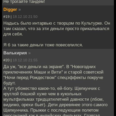
Не трогайте тандем!
Digger
»
#19 |
18.12.10 21:50
Надысь было интарвью с творцом по Культурке. Он
там сказал, что за эти деньги просто прикалывался
для себя.
Я б за такие деньги тоже повеселился.
Валькирия
»
#20 |
18.12.10 21:55
Да уж, "все деньги на экране". В "Новогодних
приключениях Маши и Вити" и старой советской
"Ночи перед Рождеством" спецэффекты покруче
будут.
А тут убожество какое-то, ей-богу. Щелкунчик с
круглой бошкой хуже чем в кукольных
мультфильмах тридцатилетней давности (лбом,
видимо, орехи бьет). Дети деревянее этого самого
Щелкунчика. Прыжки с последующим полетом
персонажей как в индийских фильмах. Главгад