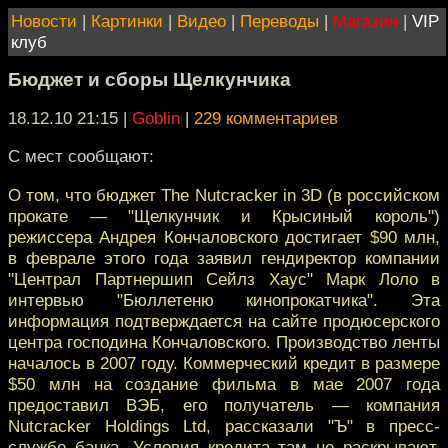
Новости
|
Картинки
|
Видео
|
Переводы
|
Магазин
|
VIP
клуб
Бюджет и сборы Щелкунчика
18.12.10 21:15
|
Goblin
|
229 комментариев
С мест сообщают:
О том, что бюджет The Nutcracker in 3D (в российском
прокате — "Щелкунчик и Крысиный король")
режиссера Андрея Кончаловского достигает $90 млн,
в феврале этого года заявил гендиректор компании
"Централ Партнершип Сейлз Хаус" Марк Лоло в
интервью "Бюллетеню кинопрокатчика". Эта
информация подтверждается на сайте продюсерского
центра господина Кончаловского. Производство ленты
началось в 2007 году. Коммерческий кредит в размере
$50 млн на создание фильма в мае 2007 года
предоставил ВЭБ, его получатель — компания
Nutcracker Holdings Ltd, рассказали "Ъ" в пресс-
службе банка. Условия кредита там не раскрывают.