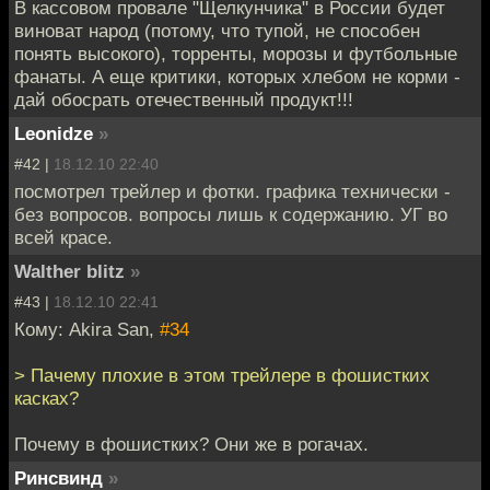
В кассовом провале "Щелкунчика" в России будет
виноват народ (потому, что тупой, не способен
понять высокого), торренты, морозы и футбольные
фанаты. А еще критики, которых хлебом не корми -
дай обосрать отечественный продукт!!!
Leonidze
»
#42 |
18.12.10 22:40
посмотрел трейлер и фотки. графика технически -
без вопросов. вопросы лишь к содержанию. УГ во
всей красе.
Walther blitz
»
#43 |
18.12.10 22:41
Кому: Akira San,
#34
> Пачему плохие в этом трейлере в фошистких
касках?
Почему в фошистких? Они же в рогачах.
Ринсвинд
»