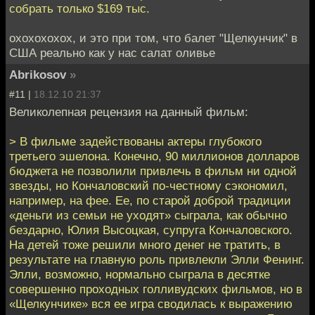
собрать только $169 тыс.
охохохохох, и это при том, что балет "Щелкунчик" в
США реально как у нас салат оливье
Abrikosov
»
#11 |
18.12.10 21:37
Великолепная рецензия на данный фильм:
> В фильме задействованы актеры глубокого
третьего эшелона. Конечно, 90 миллионов долларов
бюджета не позволили привлечь в фильм ни одной
звезды, но Кончаловский по-честному сэкономил,
например, на фее. Ее, по старой доброй традиции
«деньги из семьи не уходят» сыграла, как обычно
бездарно, Юлия Высоцкая, супруга Кончаловского.
На детей тоже решили много денег не тратить, в
результате на главную роль привлекли Элли Фенинг.
Элли, возможно, нормально сыграла в десятке
совершенно проходных голливудских фильмов, но в
«Щелкунчике» вся ее игра сводилась к выражению