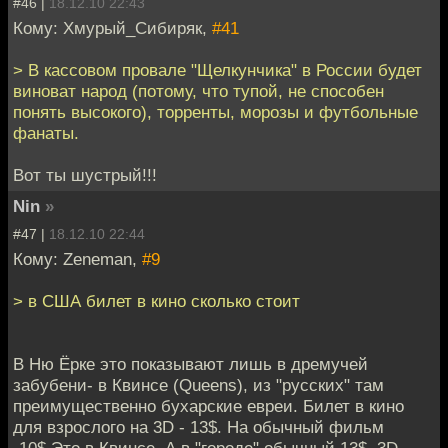
#46 |
18.12.10 22:43
Кому: Хмурый_Сибиряк,
#41
> В кассовом провале "Щелкунчика" в России будет
виноват народ (потому, что тупой, не способен
понять высокого), торренты, морозы и футбольные
фанаты.
Вот ты шустрый!!!
Nin
»
#47 |
18.12.10 22:44
Кому: Zeneman,
#9
> в США билет в кино сколько стоит
В Ню Ёрке это показывают лишь в дремучей
забубени- в Квинсе (Queens), из "русских" там
преимущественно бухарские евреи. Билет в кино
для взрослого на 3D - 13$. На обычный фильм