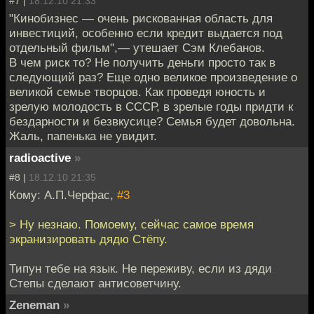
#7 |
18.12.10 21:33
"Кинобизнес — очень рискованная область для
инвестиций, особенно если кредит выдается под
отдельный фильм",— утешает Сэм Клебанов.
В чем риск то? Не получить деньги просто так в
следующий раз? Еще одно великое произведение о
великой семье творцов. Как проведя юность и
зрелую молодость в СССР, в зрелые годы придти к
бездарности и безвкусице? Семья будет довольна.
Жаль, папенька не увидит.
radioactive
»
#8 |
18.12.10 21:35
Кому: А.П.Черфас,
#3
> Ну незнаю. Помоему, сейчас самое время
экранизировать дядю Стёпу.
Типун тебе на язык. Не переживу, если из дяди
Степы сделают антисоветчину.
Zeneman
»