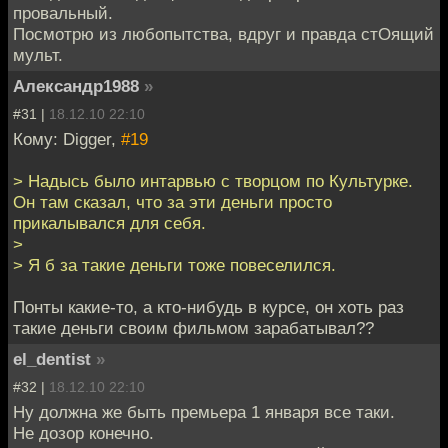
провальный.
Посмотрю из любопытства, вдруг и правда стОящий
мульт.
Александр1988
»
#31 |
18.12.10 22:10
Кому: Digger,
#19
> Надысь было интарвью с творцом по Культурке.
Он там сказал, что за эти деньги просто
прикалывался для себя.
>
> Я б за такие деньги тоже повеселился.
Понты какие-то, а кто-нибудь в курсе, он хоть раз
такие деньги своим фильмом зарабатывал??
el_dentist
»
#32 |
18.12.10 22:10
Ну должна же быть премьера 1 января все таки.
Не дозор конечно.