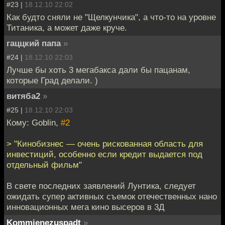
#23 |
18.12.10 22:02
Как будто сняли не "Щелкунчика", а что-то на уровне
Титаника, а может даже круче.
гаццкий папа
»
#24 |
18.12.10 22:03
Лучше бы хоть 3 мегабакса дали бы пацанам,
которые Град делали. )
витяба2
»
#25 |
18.12.10 22:03
Кому: Goblin,
#2
> "Кинобизнес — очень рискованная область для
инвестиций, особенно если кредит выдается под
отдельный фильм"
В свете последних заявлений Лунтика, следует
ожидать супер активных съемок отечественных нано
инновационных мега кино высеров в 3Д
Kommienezuspadt
»