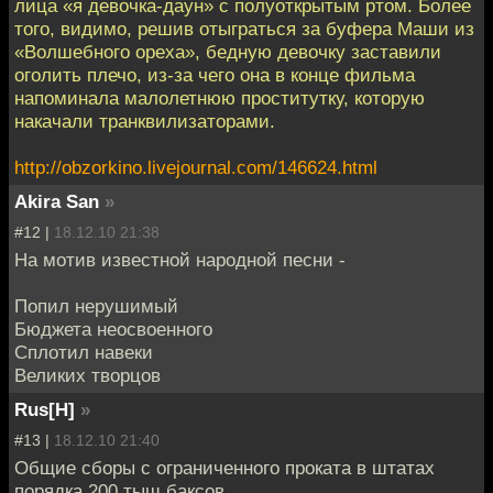
лица «я девочка-даун» с полуоткрытым ртом. Более
того, видимо, решив отыграться за буфера Маши из
«Волшебного ореха», бедную девочку заставили
оголить плечо, из-за чего она в конце фильма
напоминала малолетнюю проститутку, которую
накачали транквилизаторами.
http://obzorkino.livejournal.com/146624.html
Akira San
»
#12 |
18.12.10 21:38
На мотив известной народной песни -
Попил нерушимый
Бюджета неосвоенного
Сплотил навеки
Великих творцов
Rus[H]
»
#13 |
18.12.10 21:40
Общие сборы с ограниченного проката в штатах
порядка 200 тыщ баксов.