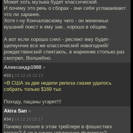
Может хоть музыка будет классической.
И почему это речь о сборах - они себя успакаивают
что ли заранее.
Хотя г-ну Кончаловскому чего - он жениниых
кушаней поест и ему зае.. хорошо в общем.
А вот если хорошо снял - респект ему будет-
щелкунчик все же классический новогодний/
рождественский спектакль, в мариинке столько раз
смотрел. Волшебно.
Александр1988
»
#33 |
18.12.10 22:13
>В США за две недели релиза сказке удалось
собрать только $169 тыс
Походу, пацаны угарят!!!
Akira San
»
#34 |
18.12.10 22:17
Пачему плохие в этом трейлере в фошистких
касках? А не в синих нквдешних фуражках?