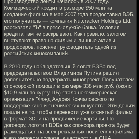
Производство ленты началось в 2007 году.
Коммерческий кредит в размере $50 млн на
создание фильма в мае 2007 года предоставил ВЭБ,
его получатель — компания Nutcracker Holdings Ltd,
рассказали "Ъ" в пресс-службе банка. Условия
кредита там не раскрывают. Как правило, залогом
выступают права на фильм и личные активы
продюсеров, поясняет руководитель одной из
российских кинокомпаний.
В 2010 году наблюдательный совет ВЭБа под
председательством Владимира Путина решил
дополнительно поддержать кинопроект. Получателем
спонсорской помощи в размере 338 млн руб. (около
$10,9 млн по курсу ЦБ) стала некоммерческая
организация "Фонд Андрея Кончаловского по
поддержке кино и сценических искусств". Эти деньги
пошли на то, чтобы перевести уже отснятый фильм
в формат 3D, и на продвижение картины. По
договору, логотип ВЭБа как спонсора проекта будет
размещаться на всех рекламных носителях фильма
в его мировом прокате, в частности, в США,