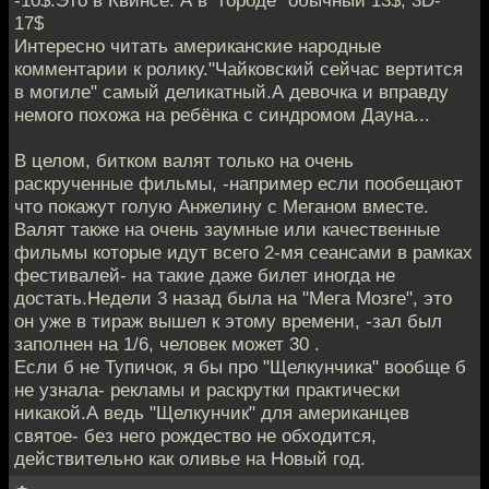
-10$.Это в Квинсе. А в "городе" обычный 13$, 3D-
17$
Интересно читать американские народные
комментарии к ролику."Чайковский сейчас вертится
в могиле" самый деликатный.А девочка и вправду
немого похожа на ребёнка с синдромом Дауна...
В целом, битком валят только на очень
раскрученные фильмы, -например если пообещают
что покажут голую Анжелину с Меганом вместе.
Валят также на очень заумные или качественные
фильмы которые идут всего 2-мя сеансами в рамках
фестивалей- на такие даже билет иногда не
достать.Недели 3 назад была на "Мега Мозге", это
он уже в тираж вышел к этому времени, -зал был
заполнен на 1/6, человек может 30 .
Если б не Тупичок, я бы про "Щелкунчика" вообще б
не узнала- рекламы и раскрутки практически
никакой.А ведь "Щелкунчик" для американцев
святое- без него рождество не обходится,
действительно как оливье на Новый год.