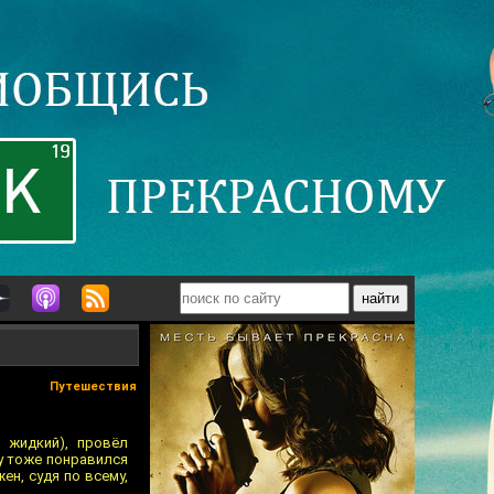
Путешествия
 жидкий), провёл
у тоже понравился
ен, судя по всему,