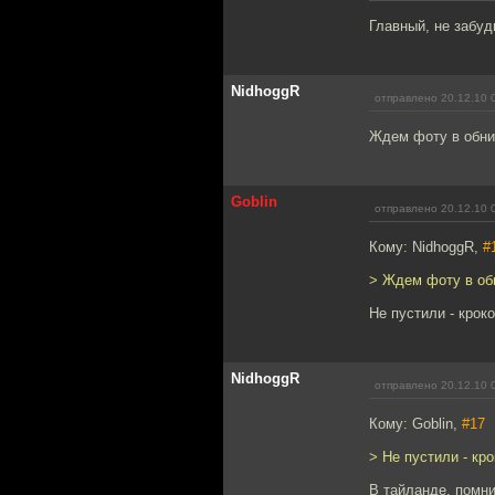
Главный, не забуд
NidhoggR
отправлено 20.12.10 
Ждем фоту в обни
Goblin
отправлено 20.12.10 
Кому: NidhoggR,
#
> Ждем фоту в об
Не пустили - крок
NidhoggR
отправлено 20.12.10 
Кому: Goblin,
#17
> Не пустили - кр
В тайланде, помн