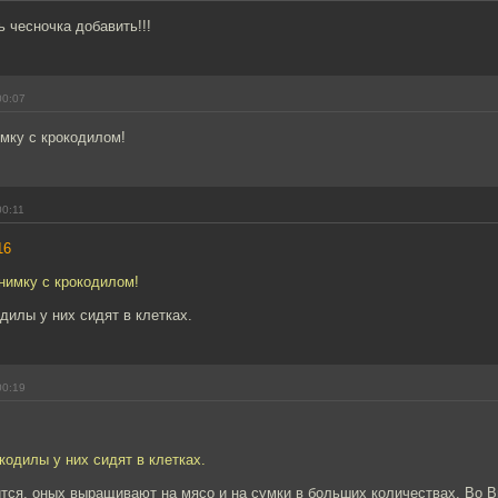
ь чесночка добавить!!!
00:07
мку с крокодилом!
00:11
16
нимку с крокодилом!
одилы у них сидят в клетках.
00:19
окодилы у них сидят в клетках.
ится, оных выращивают на мясо и на сумки в больших количествах. Во 