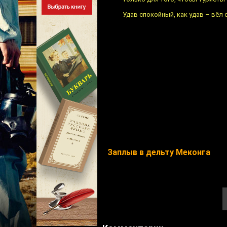
Удав спокойный, как удав – вёл 
Заплыв в дельту Меконга