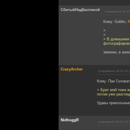
СбитыйНадБалтикой
отправлено 19.12
Кому: Goblin,
#
>
>
> В домашнем х
фотографиров
змеюки, в ази
CrazyArcher
отправлено 19.12.10 
Кому: Пан Голова
> Брат мой тоже в
потом уже разгля
Удавы прикольные 
NidhoggR
отправлено 19.12.10 