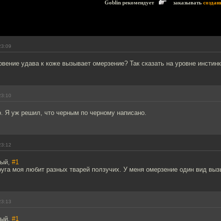
Goblin рекомендует
заказывать
создан
23:09
вение удава к коже вызывает омерзение? Так сказать на уровне инстинк
23:10
. Я уж решил, что черным по черному написано.
23:12
тый,
#1
руга моя любит разных тварей ползучих. У меня омерзение один вид выз
23:13
тый,
#1