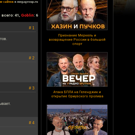
ие сайтов
в megagroup.ru
всего: 41,
Goblin
: 6
# 1
Признание Меркель и
тов.
возвращение России в большой
спорт
# 2
# 3
Атака БПЛА на Геленджик и
открытие Ормузского пролива
ывает.
# 4