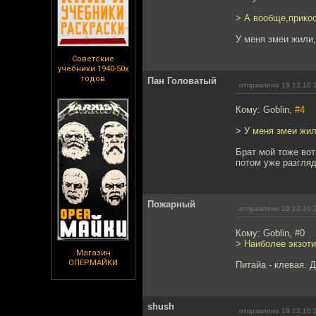
> А вообще,прикос
У меня змеи жили,
Советские
учебники 1940-50х
годов
Пан Головатый
отправлено 19.12.10 
Кому: Goblin,
#4
> У меня змеи жил
Брат мой тоже вот
потом уже разгля
Пожарный
отправлено 19.12.10 
Кому: Goblin, #0
> Наиболее экзоти
Магазин
ОПЕРМАЙКИ
Питайа - клевая. 
shush
отправлено 19.12.10 