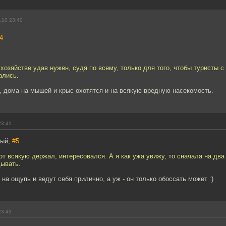
.10 23:40
4
озяйстве удав нужен, судя по всему, только для того, чтобы туристы с
ались.
и, дома на мышей и крыс охотятся и на всякую вредную насекомость.
23:41
тый,
#5
от всякую держал, интересовался. А я как ужа увижу, то сначала на два
дывать.
на ощупь и ведут себя прилично, а уж - он только обоссать может :)
23:43