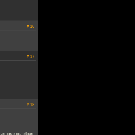
# 16
# 17
# 18
Вьетнаме подобная