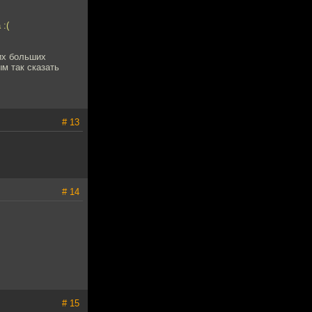
:(
их больших
м так сказать
# 13
# 14
# 15