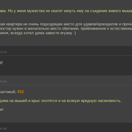
ава. Но у меня мужества не хватит кинуть ему на съедение живого мыша 
кая квартира не очень подходящее место для удавов/крокодилов и проч
ростор нужен и желательно место обитания, приближенное к естественны
меня, всегда хотел дома завести игуану :)
23:44
д!
00:00
Балтикой,
#10
 дома на мышей и крыс охотятся и на всякую вредную насекомость.
ит
00:06