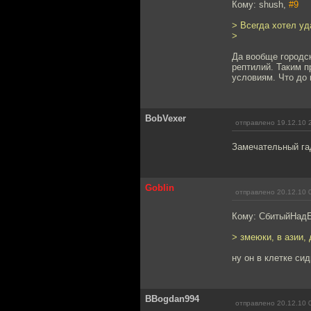
Кому: shush,
#9
> Всегда хотел уд
>
Да вообще городс
рептилий. Таким п
условиям. Что до 
BobVexer
отправлено 19.12.10 
Замечательный га
Goblin
отправлено 20.12.10 
Кому: СбитыйНад
> змеюки, в азии,
ну он в клетке сид
BBogdan994
отправлено 20.12.10 