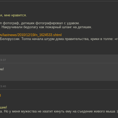
и, мне нравится.
ил фотограф, детишек фотографировал с удавом.
. Накручивали бедолагу как пожарный шланг на детишек.
ews/lastnews/2010/12/19/n_1624533.shtml
Белоруссии. Толпа начала штурм дома правительства, крики в толпе: «г
23:37
ие!
23:40
8
ошие!
а. Но у меня мужества не хватит кинуть ему на съедение живого мыша :