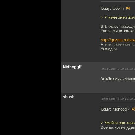
Кому: Goblin,
#4
> У меня змеи жил
В 1 класс приход
Удава было жалко
http://gazeta.ru/n
А тем временем в 
Ублюдки.
NidhoggR
отправлено 19.12.10 
Змейки они хорош
shush
отправлено 19.12.10 
Кому: NidhoggR,
#
> Змейки они хор
Всегда хотел удав