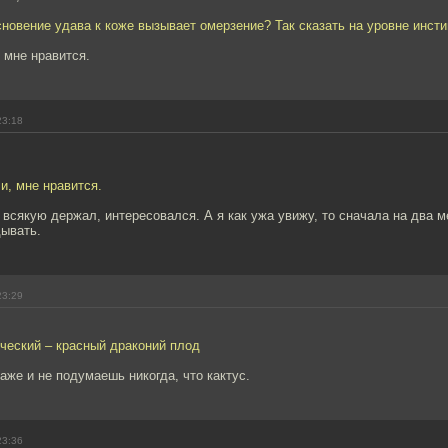
новение удава к коже вызывает омерзение? Так сказать на уровне инсти
 мне нравится.
23:18
и, мне нравится.
 всякую держал, интересовался. А я как ужа увижу, то сначала на два м
дывать.
23:29
ческий – красный драконий плод
Даже и не подумаешь никогда, что кактус.
23:36