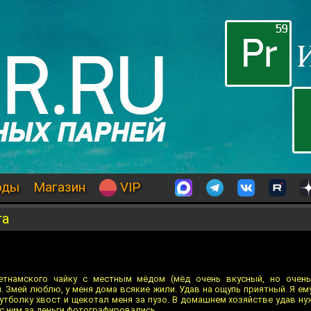
оды
Магазин
VIP
га
етнамского чайку с местным мёдом (мёд очень вкусный, но очень
 Змей люблю, у меня дома всякие жили. Удав на ощупь приятный. Я ем
утболку хвост и щекотал меня за пузо. В домашнем хозяйстве удав нуж
 с ним за деньги фотографировались.