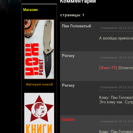
Комментарии
Магазин
cтраницы: 1
Пан Головатый
отправлено 19.12.10 
А вообще,прикосно
Persey
отправлено 19.12.10 
[Жмет F5]
Отлегло
Империя ножей
Persey
отправлено 19.12.10 
Кому: Пан Голова
Это кому как. Суп
Goblin
отправлено 19.12.10 
Кому: Пан Голова