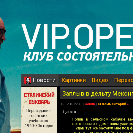
Картинки
Видео
Перев
Новости
Заплыв в дельту Мекон
19.12.10 22:41 |
Goblin
|
41 комментарий
»
Цитата:
Попив в сельском кабачке вь
фотосессию с домашним удавом.
– удав тут же засунул мне под ф
только для того, чтобы туристы