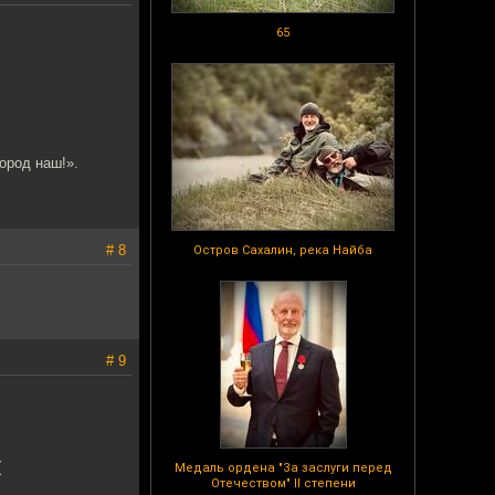
65
ород наш!».
# 8
Остров Сахалин, река Найба
# 9
(
Медаль ордена "За заслуги перед
Отечеством" II степени