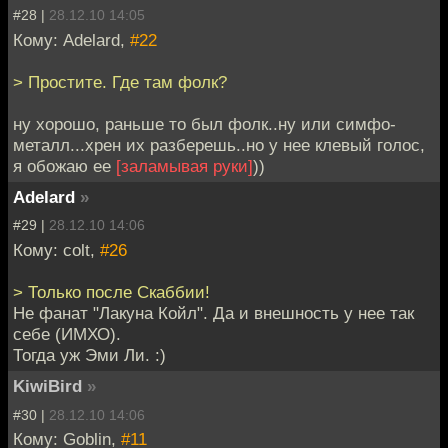
#28 |
28.12.10 14:05
Кому: Adelard,
#22
> Простите. Где там фолк?
ну хорошо, раньше то был фолк..ну или симфо-
металл...хрен их разберешь..но у нее клевый голос,
я обожаю ее
[заламывая руки]
))
Adelard
»
#29 |
28.12.10 14:06
Кому: colt,
#26
> Только после Скаббии!
Не фанат "Лакуна Койл". Да и внешность у нее так
себе (ИМХО).
Тогда уж Эми Ли. :)
KiwiBird
»
#30 |
28.12.10 14:06
Кому: Goblin,
#11