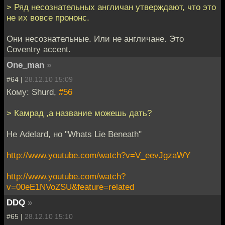
> Ряд несознательных англичан утверждают, что это
не их вовсе прононс.
Они несознательные. Или не англичане. Это
Coventry accent.
One_man
»
#64 |
28.12.10 15:09
Кому: Shurd,
#56
> Камрад ,а название можешь дать?
Не Adelard, но "Whats Lie Beneath"
http://www.youtube.com/watch?v=V_eevJgzaWY
http://www.youtube.com/watch?
v=00eE1NVoZSU&feature=related
DDQ
»
#65 |
28.12.10 15:10