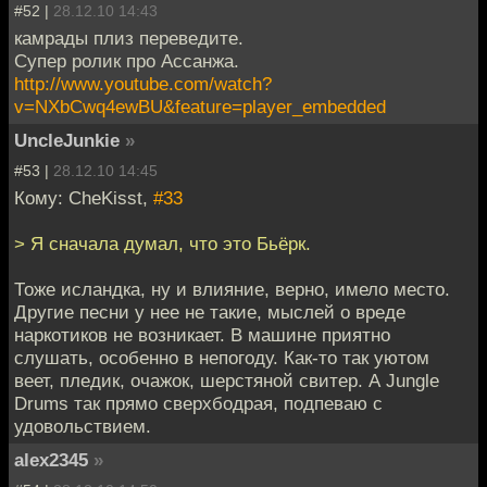
#52 |
28.12.10 14:43
камрады плиз переведите.
Супер ролик про Ассанжа.
http://www.youtube.com/watch?
v=NXbCwq4ewBU&feature=player_embedded
UncleJunkie
»
#53 |
28.12.10 14:45
Кому: CheKisst,
#33
> Я сначала думал, что это Бьёрк.
Тоже исландка, ну и влияние, верно, имело место.
Другие песни у нее не такие, мыслей о вреде
наркотиков не возникает. В машине приятно
слушать, особенно в непогоду. Как-то так уютом
веет, пледик, очажок, шерстяной свитер. А Jungle
Drums так прямо сверхбодрая, подпеваю с
удовольствием.
alex2345
»