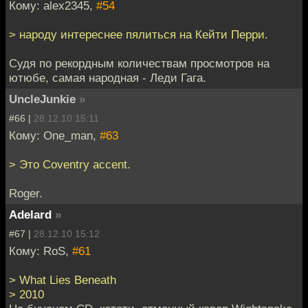
Кому: alex2345,
#54
> народу интереснее пялиться на Кейти Перри.
Судя по рекордным количествам просмотров на
ютюбе, самая народная - Леди Гага.
UncleJunkie
»
#66 |
28.12.10 15:11
Кому: One_man,
#63
> Это Coventry accent.
Roger.
Adelard
»
#67 |
28.12.10 15:12
Кому: RoS,
#61
> What Lies Beneath
> 2010