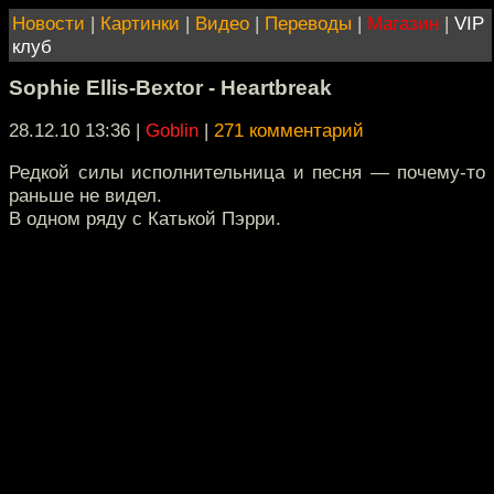
Новости
|
Картинки
|
Видео
|
Переводы
|
Магазин
|
VIP
клуб
Sophie Ellis-Bextor - Heartbreak
28.12.10 13:36
|
Goblin
|
271 комментарий
Редкой силы исполнительница и песня — почему-то
раньше не видел.
В одном ряду с Катькой Пэрри.