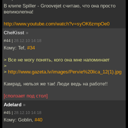
В клипе Spiller - Groovejet считаю, что она просто
великолепна!
http://www.youtube.com/watch?v=syOK6zmpOe0
CheKisst
»
#44 |
28.12.10 14:18
Кому: Tef,
#34
> Все не могу понять, кого она мне напоминает
>
>
http://www.gazeta.lv/images/Pervie%20lica_12(1).jpg
Камрад, нельзя же так! Люди ведь на работе!!
[сползает под стол]
Adelard
»
#45 |
28.12.10 14:18
Кому: Goblin,
#40