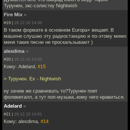
Турунен, экс-солистку Nightwish
Fire Mix
»
#19 |
28.12.10 14:00
В таком формате в основном Europa+ вещает. В
машине слушаю эту радиостанцию и по-этому мимо
меня такие песни не проскальзывают )
alexdima
»
#20 |
28.12.10 14:00
Кому: Adelard,
#15
> Турунен. Ex - Nightwish
ну зачем же сравнивать то?Турунен поет
фолкметалл, а тут поп-музыка..кому чего нравиться.
Adelard
»
#21 |
28.12.10 14:01
Кому: alexdima,
#14