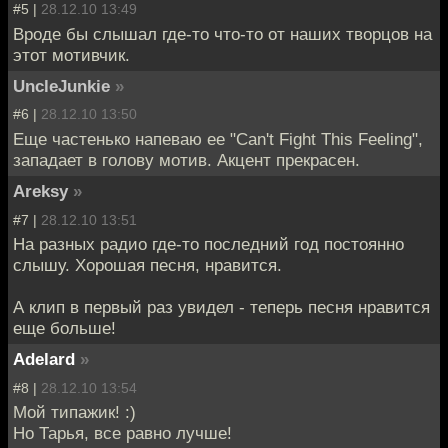
#5 |
28.12.10 13:49
Вроде бы слышал где-то что-то от наших творцов на
этот мотивчик.
UncleJunkie
»
#6 |
28.12.10 13:50
Еще частенько напеваю ее "Can't Fight This Feeling",
западает в голову мотив. Акцент прекрасен.
Areksy
»
#7 |
28.12.10 13:51
На разных радио где-то последний год постоянно
слышу. Хорошая песня, нравится.
А клип в первый раз увидел - теперь песня нравится
еще больше!
Adelard
»
#8 |
28.12.10 13:54
Мой типажик! :)
Но Тарья, все равно лучше!