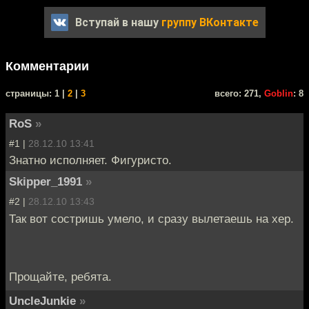
Вступай в нашу
группу ВКонтакте
Комментарии
cтраницы: 1 |
2
|
3
всего: 271,
Goblin
: 8
RoS
»
#1 |
28.12.10 13:41
Знатно исполняет. Фигуристо.
Skipper_1991
»
#2 |
28.12.10 13:43
Так вот состришь умело, и сразу вылетаешь на хер.
Прощайте, ребята.
UncleJunkie
»