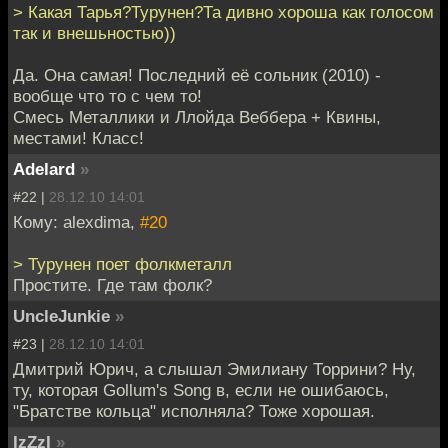
> Какая Тарья?Турунен?Та дивно хороша как голосом
так и внешьностью))
Да. Она самая! Последний её сольник (2010) -
вообще что то с чем то!
Смесь Металлики и Ллойда Веббера + Квины,
местами! Класс!
Adelard
»
#22 |
28.12.10 14:01
Кому: alexdima,
#20
> Турунен поет фолкметалл
Простите. Где там фолк?
UncleJunkie
»
#23 |
28.12.10 14:01
Дмитрий Юрич, а слышал Эмилиану Торрини? Ну,
ту, которая Gollum's Song в, если не ошибаюсь,
"Братстве кольца" исполняла? Тоже хорошая.
IzZzI
»