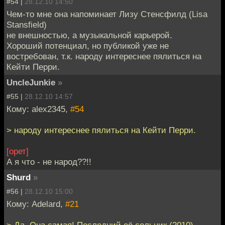
#54 |
28.12.10 14:50
Чем-то мне она напоминает Лизу Стенсфилд (Lisa
Stansfield)
не внешностью, а музыкальной карьерой.
Хороший потенциал, но публикой уже не
востребован, т.к. народу интереснее пялиться на
Кейти Перри.
UncleJunkie
»
#55 |
28.12.10 14:57
Кому: alex2345,
#54
> народу интереснее пялиться на Кейти Перри.
[орет]
А я что - не народ??!!
Shurd
»
#56 |
28.12.10 15:00
Кому: Adelard,
#21