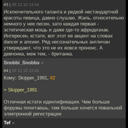
#3 |
28.12.10 13:44
Исключительного таланта и редкой нестандартной
красоты певица, давно слушаю. Жаль, относительно
немного у нее песен, зато каждая первая -
эстетическая мощь и даже где-то афродизиак.
Интересен, кстати, вот этот ее акцент на словах
dancer и answer. Ряд несознательных англичан
утверждают, что это не их вовсе прононс. А
девчонка, меж тем, - британка.
Snobbi_Snobbs
»
#4 |
28.12.10 13:45
Кому: Skipper_1991,
#2
> Skipper_1991
Отличная кстати идентификация. Чем больше
форумы почитаешь, тем больше хочется повальной
электронной регистрации
Tef
»