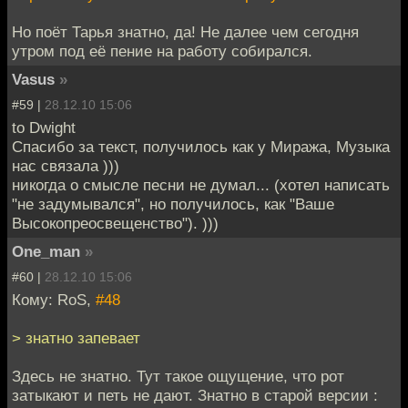
Но поёт Тарья знатно, да! Не далее чем сегодня
утром под её пение на работу собирался.
Vasus
»
#59 |
28.12.10 15:06
to Dwight
Спасибо за текст, получилось как у Миража, Музыка
нас связала )))
никогда о смысле песни не думал... (хотел написать
"не задумывался", но получилось, как "Ваше
Высокопреосвещенство"). )))
One_man
»
#60 |
28.12.10 15:06
Кому: RoS,
#48
> знатно запевает
Здесь не знатно. Тут такое ощущение, что рот
затыкают и петь не дают. Знатно в старой версии :