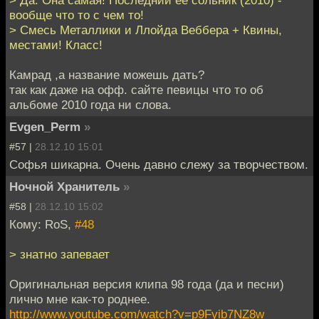
> Да. Она самая! Последний её сольник (2010) -
вообще что то с чем то!
> Смесь Металлики и Ллойда Веббера + Квины,
местами! Класс!
Камрад ,а название можешь дать?
так как даже на офф. сайте певицы что то об
альбоме 2010 года ни слова.
Evgen_Perm
»
#57 |
28.12.10 15:01
Софья шикарна. Очень давно слежу за творчеством.
Ночной Хранитель
»
#58 |
28.12.10 15:02
Кому: RoS,
#48
> знатно запевает
Оригинальная версия клипа 98 года (да и песни)
лично мне как-то роднее.
http://www.youtube.com/watch?v=p9Fyib7NZ8w