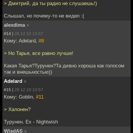
> Дмитрий, да ты радио не слушаешь!)
Слышал, но почему-то не видел :(
alexdima
»
#14 |
28.12.10 13:57
Кому: Adelard,
#8
> Но Тарья, все равно лучше!
Какая Тарья?Турунен?Та дивно хороша как голосом
так и внешьностью))
Adelard
»
#15 |
28.12.10 13:57
Кому: Goblin,
#11
> Халонен?
Турунен. Ex - Nightwish
WladAS
»