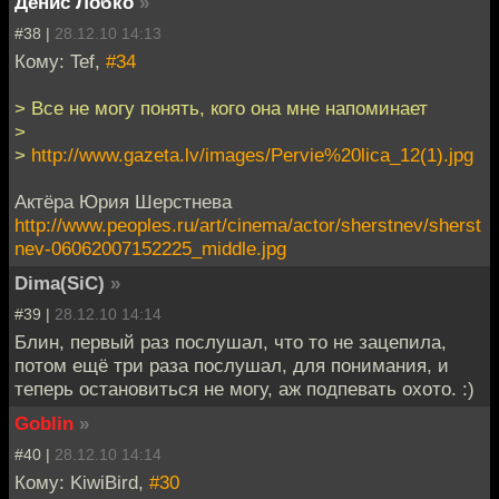
Денис Лобко
»
#38 |
28.12.10 14:13
Кому: Tef,
#34
> Все не могу понять, кого она мне напоминает
>
>
http://www.gazeta.lv/images/Pervie%20lica_12(1).jpg
Актёра Юрия Шерстнева
http://www.peoples.ru/art/cinema/actor/sherstnev/sherst
nev-06062007152225_middle.jpg
Dima(SiC)
»
#39 |
28.12.10 14:14
Блин, первый раз послушал, что то не зацепила,
потом ещё три раза послушал, для понимания, и
теперь остановиться не могу, аж подпевать охото. :)
Goblin
»
#40 |
28.12.10 14:14
Кому: KiwiBird,
#30