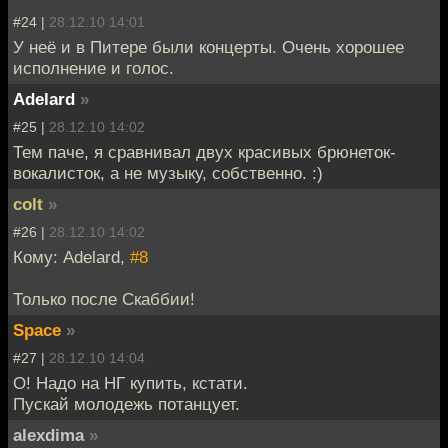
#24 |
28.12.10 14:01
У неё и в Питере были концерты. Очень хорошее
исполнение и голос.
Adelard
»
#25 |
28.12.10 14:02
Тем паче, я сравнивал двух красивых брюнеток-
вокалисток, а не музыку, собственно. :)
colt
»
#26 |
28.12.10 14:02
Кому: Adelard,
#8
Только после Скаббии!
Space
»
#27 |
28.12.10 14:04
О! Надо на НГ купить, кстати.
Пускай молодежь потанцует.
alexdima
»