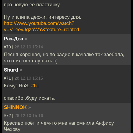
про новую её пластинку.
Ну и клипа держи, интересу для.
http://www.youtube.com/watch?
v=V_eevJgzaWY&feature=related
Раз-Два
»
#70 |
28.12.10 15:14
Песня хорошая, но по радио в качалке так заебала,
что сил нет слушать :(
Shurd
»
#71 |
28.12.10 15:15
Кому: RoS,
#61
спасибо ,буду искать.
SHINNOK
»
#72 |
28.12.10 15:16
Красиво поёт и чем-то мне напомнила Анфису
Чехову