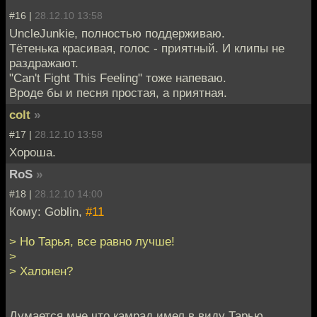
#16 |
28.12.10 13:58
UncleJunkie, полностью поддерживаю.
Тётенька красивая, голос - приятный. И клипы не
раздражают.
"Can't Fight This Feeling" тоже напеваю.
Вроде бы и песня простая, а приятная.
colt
»
#17 |
28.12.10 13:58
Хороша.
RoS
»
#18 |
28.12.10 14:00
Кому: Goblin,
#11
> Но Тарья, все равно лучше!
>
> Халонен?
Думается мне что камрад имел в виду Тарью