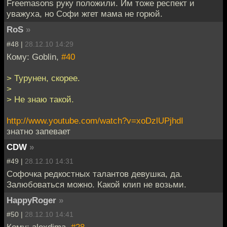
Freemasons руку положили. Им тоже респект и
уважуха, но Софи жгет мама не горюй.
RoS
»
#48 |
28.12.10 14:29
Кому: Goblin,
#40
> Турунен, скорее.
>
> Не знаю такой.
http://www.youtube.com/watch?v=xoDzlUPjhdI
знатно запевает
CDW
»
#49 |
28.12.10 14:31
Софочка редкостных талантов девушка, да.
Залюбоваться можно. Какой клип не возьми.
HappyRoger
»
#50 |
28.12.10 14:41
Кому: alexdima,
#28