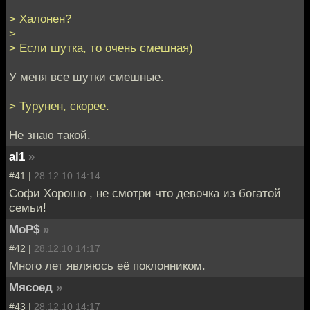
> Халонен?
>
> Если шутка, то очень смешная)
У меня все шутки смешные.
> Турунен, скорее.
Не знаю такой.
al1
»
#41 |
28.12.10 14:14
Софи Хорошо , не смотри что девочка из богатой
семьи!
MoP$
»
#42 |
28.12.10 14:17
Много лет являюсь её поклонником.
Мясоед
»
#43 |
28.12.10 14:17