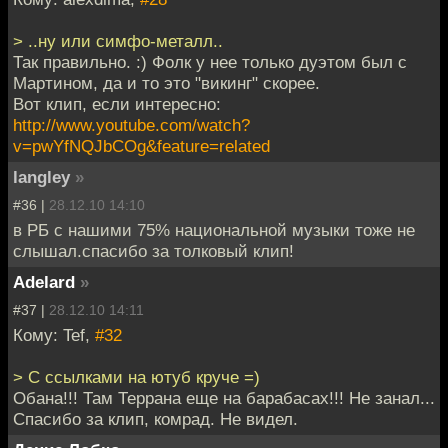
> ..ну или симфо-металл..
Так правильно. :) Фолк у нее только дуэтом был с
Мартином, да и то это "викинг" скорее.
Вот клип, если интересно:
http://www.youtube.com/watch?
v=pwYfNQJbCOg&feature=related
langley
»
#36 |
28.12.10 14:10
в РБ с нашими 75% национальной музыки тоже не
слышал.спасибо за толковый клип!
Adelard
»
#37 |
28.12.10 14:11
Кому: Tef,
#32
> C ссылками на ютуб круче =)
Обана!!! Там Террана еще на барабасах!!! Не занал...
Спасибо за клип, комрад. Не видел.