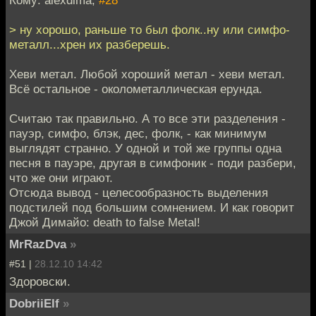
> ну хорошо, раньше то был фолк..ну или симфо-
металл...хрен их разберешь.
Хеви метал. Любой хороший метал - хеви метал.
Всё остальное - околометаллическая ерунда.
Считаю так правильно. А то все эти разделения -
пауэр, симфо, блэк, дес, фолк, - как минимум
выглядят странно. У одной и той же группы одна
песня в пауэре, другая в симфоник - поди разбери,
что же они играют.
Отсюда вывод - целесообразность выделения
подстилей под большим сомнением. И как говорит
Джой Димайо: death to false Metal!
MrRazDva
»
#51 |
28.12.10 14:42
Здоровски.
DobriiElf
»