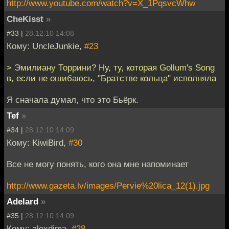
http://www.youtube.com/watch?v=X_1PqsvcWhw
CheKisst
»
#33 |
28.12.10 14:08
Кому: UncleJunkie,
#23
> Эмилиану Торрини? Ну, ту, которая Gollum's Song
в, если не ошибаюсь, "Братстве кольца" исполняла
Я сначала думал, что это Бьёрк.
Tef
»
#34 |
28.12.10 14:09
Кому: KiwiBird,
#30
Все не могу понять, кого она мне напоминает
http://www.gazeta.lv/images/Pervie%20lica_12(1).jpg
Adelard
»
#35 |
28.12.10 14:09
Кому: alexdima,
#28