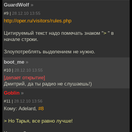
GuardWolf
»
#9 |
28.12.10 13:55
http://oper.ru/visitors/rules.php
Цитируемый текст надо помечать знаком "
>
" в
начале строки.
Злоупотреблять выделением не нужно.
boot_me
»
#10 |
28.12.10 13:55
[делает открытие]
Дмитрий, да ты радио не слушаешь!)
Goblin
»
#11 |
28.12.10 13:56
Кому: Adelard,
#8
> Но Тарья, все равно лучше!