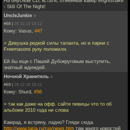
На бнусном CD, кстати, отменный кавер Wightsnake
- Still Of The Night!
UncleJunkie
»
#68 |
28.12.10 15:12
Кому: Vasus,
#47
> Девушка редкой силы таланта, но и парни с
Freemasons руку положили.
Ей бы еще с Пашей Дубокруговым выступить,
знатный ждиждей.
Ночной Хранитель
»
#69 |
28.12.10 15:12
Кому: Shurd,
#56
> так как даже на офф. сайте певицы что то об
альбоме 2010 года ни слова
Камрад, я встряну, ладно? Гляди сюда.
http://www.tarja.ru/rus/news.htm
там много новостей