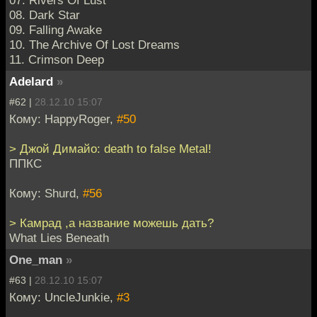
07. Rivers Of Lust
08. Dark Star
09. Falling Awake
10. The Archive Of Lost Dreams
11. Crimson Deep
Adelard
»
#62 |
28.12.10 15:07
Кому: HappyRoger,
#50
> Джой Димайо: death to false Metal!
ППКС
Кому: Shurd,
#56
> Камрад ,а название можешь дать?
What Lies Beneath
One_man
»
#63 |
28.12.10 15:07
Кому: UncleJunkie,
#3