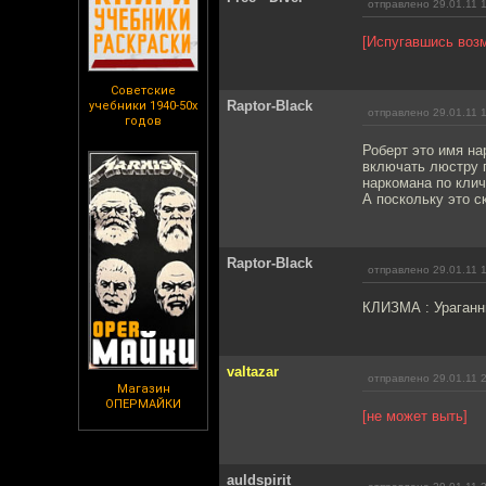
отправлено 29.01.11 
[Испугавшись воз
Советские
Raptor-Black
учебники 1940-50х
отправлено 29.01.11 
годов
Роберт это имя на
включать люстру 
наркомана по клич
А поскольку это с
Raptor-Black
отправлено 29.01.11 
КЛИЗМА : Ураганн
valtazar
отправлено 29.01.11 
Магазин
ОПЕРМАЙКИ
[не может выть]
auldspirit