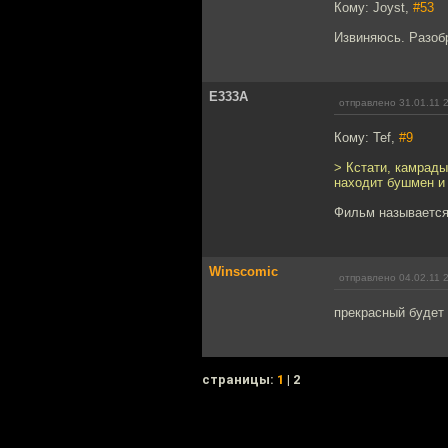
Кому: Joyst,
#53
Извиняюсь. Разобр
E333A
отправлено 31.01.11 
Кому: Tef,
#9
> Кстати, камрады
находит бушмен и 
Фильм называется
Winscomic
отправлено 04.02.11 
прекрасный будет
cтраницы:
1
| 2