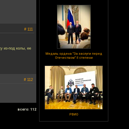
# 111
у из-под колы, ее
Медаль ордена "За заслуги перед
Отечеством" II степени
# 112
всего: 112
РВИО