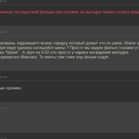
18:12
можных последствий больше при поломке не выходит пинать колесо маш
18:37
ркомана, надоевшего всему городку который думал что он шина. Иначе 
при виде одиноко катящейся шины ? Просто мы видим фильм глазами у
ке *Шина* . А звук на 0.42 это просто у нарика несварение желудка.
кореевсего Мексика. То менты там тоже под белым ходят.
18:40
ые хроники.
21:17