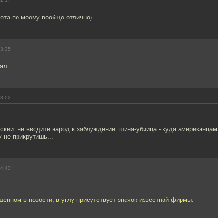
22:17
ета по-моему вообще отлично)
23:35
ял.
03:02
кий. не вводите народ в заблуждение. шина-убийца - куда американцам
у не прикрутишь...
04:43
шенном в новости, в углу присутствует значок известной фирмы.