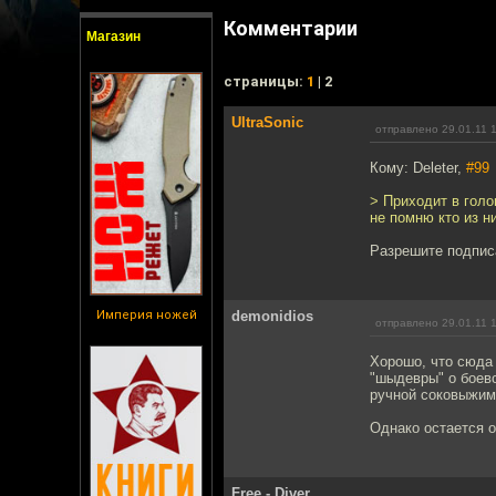
Комментарии
Магазин
cтраницы:
1
| 2
UltraSonic
отправлено 29.01.11 
Кому: Deleter,
#99
> Приходит в голо
не помню кто из н
Разрешите подписа
Империя ножей
demonidios
отправлено 29.01.11 
Хорошо, что сюда 
"шыдевры" о боев
ручной соковыжима
Однако остается о
Free - Diver