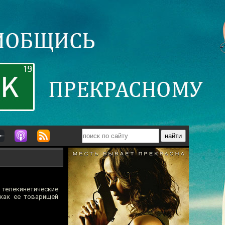
телекинетические
 как ее товарищей