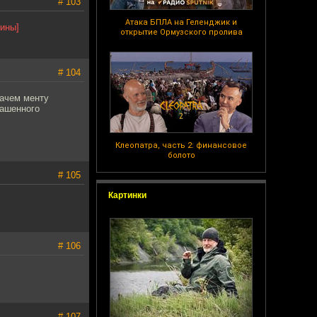
# 103
Атака БПЛА на Геленджик и
ины]
открытие Ормузского пролива
# 104
зачем менту
гашенного
Клеопатра, часть 2: финансовое
болото
# 105
Картинки
# 106
# 107