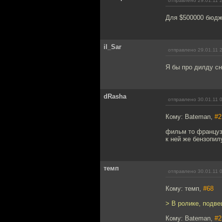
отправлено 29.01.11 
Для $500000 бюдж
il_Sar
отправлено 29.01.11 
Я бы про дилду сн
dRasha
отправлено 30.01.11 
Кому: Bateman,
#2
фильм то французс
к ней же бензопил
темп
отправлено 30.01.11 
Кому: темп,
#68
> В ролике, подве
Кому: Bateman,
#2