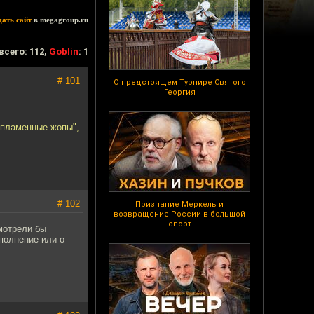
дать сайт
в megagroup.ru
всего: 112,
Goblin
: 1
# 101
О предстоящем Турнире Святого
Георгия
"пламенные жопы",
# 102
Признание Меркель и
возвращение России в большой
спорт
мотрели бы
полнение или о