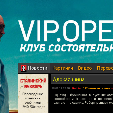
Картинки
Видео
Перев
Новости
Адская шина
28.01.11 23:48 |
Goblin
|
112 комментариев
»
Однажды брошенная в пустыне авто
способности. В частности, по жел
сжигают на свалке, Роберт решает мс