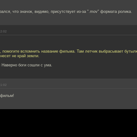
ался, что значок, видимо, присутствует из-за ".mov" формата ролика.
22:02
, помогите вспомнить название фильма. Там летчик выбрасывает бутылк
несет не край земли.
 Наверно боги сошли с ума.
21:02
 фильм!