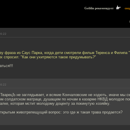
Goblin рекомендует
соз
16:22
ву фраза из Саус Парка, когда дети смотрели фильм Теренса и Филипа 
их спросил: "Как они ухитряются такое придумывать?"
ться!!!
16:22
ТварецЪ не заглядывает, и всякие Кончаловские не ходють, иначе мы с
ом солдатском матраце, душащем по ночам в казарме НКВД молодое по
лке, которая мстит молодому доценту за покинутую хозяйку.
ткрытым животрепещущий вопрос: это где ж такая трава продается?