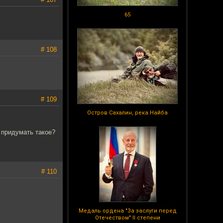
65
# 108
# 109
Остров Сахалин, река Найба
 придумать такое?
# 110
Медаль ордена "За заслуги перед
Отечеством" II степени