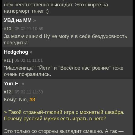
нём неестественно выглядят. Это скорее на
натюрморт тянет :)
УВД на ММ
»
#10 |
05.02.11 10:59
За мальчишник! Ну не могу я в себе бездуховность
победить!
Hedgehog
»
#11 |
05.02.11 11:01
"Масленица"! "Йети" и "Весёлое настроение" тоже
очень понравились.
Yuri E.
»
#12 |
05.02.11 11:39
Кому: Nin,
#8
> Такой страный-глюпий игра с мохнатый швабра.
Почему русский мужик есть играть в него?
Это только со стороны выглядит смешно. А так —