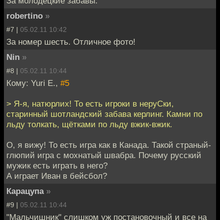
За молодецкие забавы.
robertino
»
#7 |
05.02.11 10:42
За номер шесть. Отличное фото!
Nin
»
#8 |
05.02.11 10:44
Кому: Yuri E.,
#5
> Я-я, натюрлих! То есть игроки в неруСки,
старинный шотландский забава керлинг. Камни по
льду толкать, щётками по льду вжик-вжик.
О, я вижу! То есть игра как в Канада. Такой страный-
глюпий игра с мохнатый швабра. Почему русский
мужик есть играть в него?
А играет Иван в бейсбол?
Карацупа
»
#9 |
05.02.11 10:44
"Мальчишник" слишком уж постановочный и все на