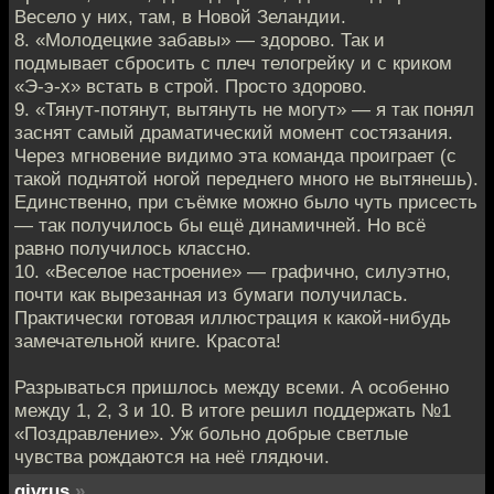
Весело у них, там, в Новой Зеландии.
8. «Молодецкие забавы» — здорово. Так и
подмывает сбросить с плеч телогрейку и с криком
«Э-э-х» встать в строй. Просто здорово.
9. «Тянут-потянут, вытянуть не могут» — я так понял
заснят самый драматический момент состязания.
Через мгновение видимо эта команда проиграет (с
такой поднятой ногой переднего много не вытянешь).
Единственно, при съёмке можно было чуть присесть
— так получилось бы ещё динамичней. Но всё
равно получилось классно.
10. «Веселое настроение» — графично, силуэтно,
почти как вырезанная из бумаги получилась.
Практически готовая иллюстрация к какой-нибудь
замечательной книге. Красота!
Разрываться пришлось между всеми. А особенно
между 1, 2, 3 и 10. В итоге решил поддержать №1
«Поздравление». Уж больно добрые светлые
чувства рождаются на неё глядючи.
givrus
»