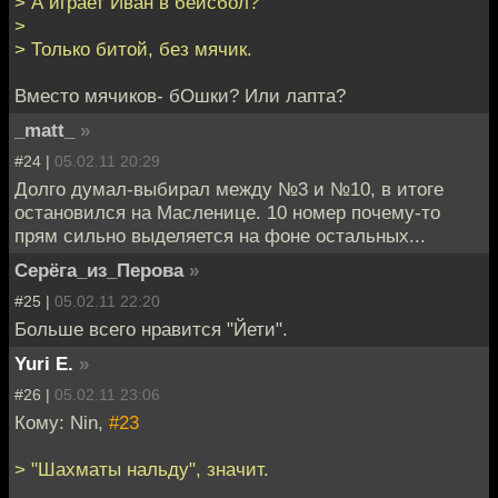
> А играет Иван в бейсбол?
>
> Только битой, без мячик.
Вместо мячиков- бОшки? Или лапта?
_matt_
»
#24 |
05.02.11 20:29
Долго думал-выбирал между №3 и №10, в итоге
остановился на Масленице. 10 номер почему-то
прям сильно выделяется на фоне остальных...
Серёга_из_Перова
»
#25 |
05.02.11 22:20
Больше всего нравится "Йети".
Yuri E.
»
#26 |
05.02.11 23:06
Кому: Nin,
#23
> "Шахматы нальду", значит.