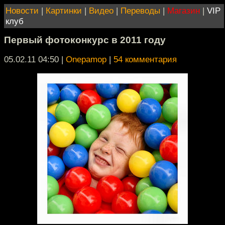
Новости
|
Картинки
|
Видео
|
Переводы
|
Магазин
|
VIP
клуб
Первый фотоконкурс в 2011 году
05.02.11 04:50
|
Onepamop
|
54 комментария