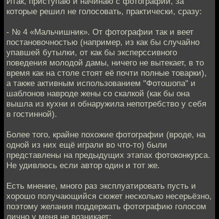
Итак, приступаю и начинаю с фотографий, за
которые решил не голосовать, практически, сразу:
- № 4 «Мальчишник». От фотографии так и веет
постановочностью (например, из как бы случайно
упавшей бутылки, от как бы эксперссивного
поведения молодой дамы, ничего не вытекает, в то
время как на столе стоят её почти полные товарки),
а также активным использованием "Фотошопа" и
шаблонов навроде жены со скалкой (как бы она
вышла из кухни и обнаружила непотребство у себя
в гостинной).
Более того, крайне похожие фотографии (вроде, на
одной из них ещё играли во что-то) были
представлены на предыдущих этапах фотоконкурса.
Не удивлюсь если автор один и тот же.
Есть мнение, много раз эксплуатировать пусть и
хорошо получающийся сюжет несколько несерьёзно,
поэтому желания поддержать фотографию голосом
лично у меня не возникает;