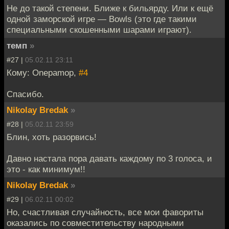
Не до такой степени. Ближе к бильярду. Или к ещё
одной заморской игре — Bowls (это где такими
специальными скошенными шарами играют).
темп
»
#27 |
05.02.11 23:11
Кому: Onepamop,
#4
Спасибо.
Nikolay Bredak
»
#28 |
05.02.11 23:59
Блин, хоть разорвись!
Давно настала пора давать каждому по 3 голоса, и
это - как минимум!!
Nikolay Bredak
»
#29 |
06.02.11 00:02
Но, счастливая случайность, все мои фавориты
оказались по совместительству народными