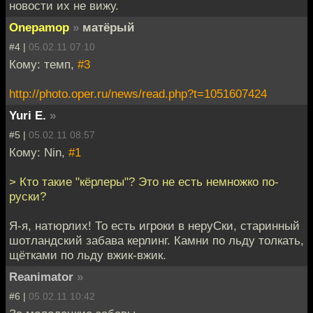
новости их не вижу.
Onepamop
»
матёрый
#4 |
05.02.11 07:10
Кому: темп,
#3
http://photo.oper.ru/news/read.php?t=1051607424
Yuri E.
»
#5 |
05.02.11 08:57
Кому: Nin,
#1
> Кто такие "кёрлеры"? Это не есть немножко по-
руски?
Я-я, натюрлих! То есть игроки в неруСки, старинный
шотландский забава керлинг. Камни по льду толкать,
щётками по льду вжик-вжик.
Reanimator
»
#6 |
05.02.11 10:42