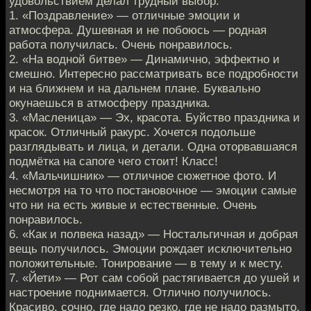
удовольствием делал трудный выбор.
1. «Поздравление» — отличные эмоции и
атмосфера. Душевная и не побоюсь — родная
работа получилась. Очень понравилось.
2. «На водной битве» — Динамично, эффектно и
смешно. Интересно рассматривать все подробности
и на ближнем и на дальнем плане. Буквально
окунаешься в атмосферу праздника.
3. «Масленица» — Эх, красота. Буйство праздника и
красок. Отличный ракурс. Хочется подольше
разглядывать и лица, и детали. Одна оторвавшаяся
подмётка на сапоге чего стоит! Класс!
4. «Мальчишник» — отличное сюжетное фото. И
несмотря на то что постановочное — эмоции самые
что ни на есть живые и естественные. Очень
понравилось.
6. «Как и полвека назад» — Ностальгичная и добрая
вещь получилось. Эмоции рождает исключительно
положительные. Тонирование — в тему и к месту.
7. «Йети» — Рот сам собой растягивается до ушей и
настроение поднимается. Отлично получилось.
Красиво, сочно, где надо резко, где не надо размыто.