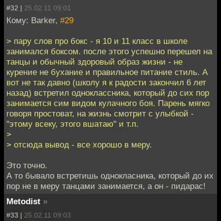
#32 |
25.02.11 09:01
Кому: Barker,
#29
> пару слов про бокс - я 10 и 11 класс в школе
занимался боксом. после этого успешно перешел на
танцы и обычный здоровый образ жизни - не
курение не бухание и правильное питание стиль. А
вот не так давно (школу я к радости закончил 6 лет
назад) встретил одноклассника, который до сих пор
занимается сим видом кулачного боя. Парень мягко
говоря простоват, на жизнь смотрит с улыбкой -
"этому всеку, этого вшатаю" и т.п.
>
> отсюда вывод - все хорошо в меру.
Это точно.
А то бывало встретишь однокласника, который до их
пор не в меру танцами занимается, а он - пидарас!
Metodist
»
#33 |
25.02.11 09:03