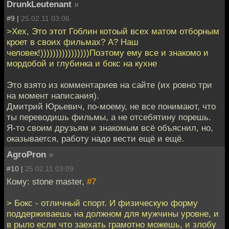
DrunkLeutenant
»
#9 |
25.02.11 03:06
>Хех, Это этот Гоблин котоый всех матом отборным
кроет в своих фильмах? А? Наш
человек!))))))))))))))))Поэтому ему все и знакомо и
мордобой и глубинка и бокс на кухне
Это взято из комментариев на сайте (их ровно три
на момент написания).
Дмитрий Юрьевич, по-моему, не все понимают, что
ты переводишь фильмы, а не отсебятину порешь.
Я-то своим друзьям и знакомым всё объяснил, но,
оказывается, работу надо вести ещё и ещё.
AgroPron
»
#10 |
25.02.11 03:09
Кому: stone master,
#7
> Бокс - отличный спорт. И физическую форму
поддерживаешь на должном для мужчины уровне, и
в рыло если что заехать грамотно можешь, и злобу