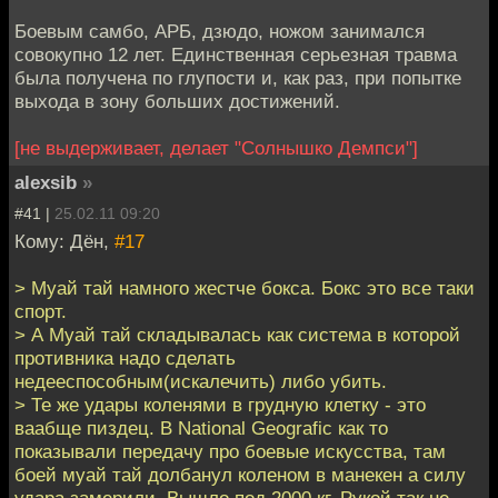
Боевым самбо, АРБ, дзюдо, ножом занимался
совокупно 12 лет. Единственная серьезная травма
была получена по глупости и, как раз, при попытке
выхода в зону больших достижений.
[не выдерживает, делает "Солнышко Демпси"]
alexsib
»
#41 |
25.02.11 09:20
Кому: Дён,
#17
> Муай тай намного жестче бокса. Бокс это все таки
спорт.
> А Муай тай складывалась как система в которой
противника надо сделать
недееспособным(искалечить) либо убить.
> Те же удары коленями в грудную клетку - это
ваабще пиздец. В National Geografic как то
показывали передачу про боевые искусства, там
боей муай тай долбанул коленом в манекен а силу
удара замерили. Вышло под 2000 кг. Рукой так не