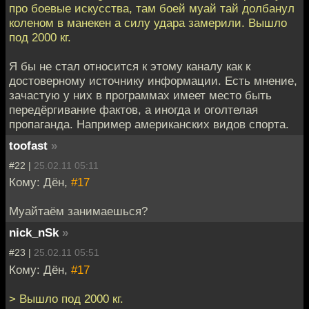
про боевые искусства, там боей муай тай долбанул
коленом в манекен а силу удара замерили. Вышло
под 2000 кг.
Я бы не стал относится к этому каналу как к
достоверному источнику информации. Есть мнение,
зачастую у них в программах имеет место быть
передёргивание фактов, а иногда и оголтелая
пропаганда. Например американских видов спорта.
toofast
»
#22 |
25.02.11 05:11
Кому: Дён,
#17
Муайтаём занимаешься?
nick_nSk
»
#23 |
25.02.11 05:51
Кому: Дён,
#17
> Вышло под 2000 кг.