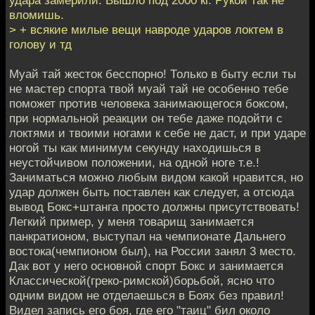
вломишь.
> + всякие милые вещи навроде ударов локтем в
голову и тд
Муай тай жесток бесспорно! Только в быту если ты
не мастер спорта твой муай тай не особенно тебе
поможет против человека занимающегося боксом,
при нормальной реакции он тебе даже подойти с
локтями и твоими ногами к себе не даст, и при ударе
ногой ты как минимум секунду находишься в
неустойчивом положении, на одной ноге т.е.!
Заниматься можно любым видом какой нравится, но
удар должен быть поставлен как следует, а отсюда
вывод Бокс+штанга просто должны присутствовать!
Легкий пример, у меня товарищ занимается
панкратионом, выступал на чемпионате Дальнего
востока(чемпионом был), на России занял 3 место.
Дак вот у него основной спорт Бокс и занимается
Классической(греко-римской)борьбой, ясно что
одним видом не отделаешься в Боях без правил!
Видел запись его боя, где его "таиц" бил около