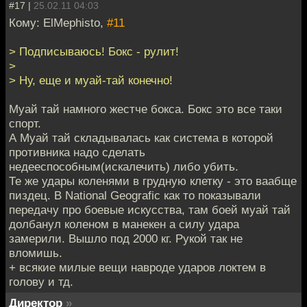
#17 |
25.02.11 04:03
Кому: ElMephisto,
#11
> Подписываюсь! Бокс - рулит!
>
> Ну, еще и муай-тай конечно!
Муай тай намного жестче бокса. Бокс это все таки
спорт.
А Муай тай складывалась как система в которой
противника надо сделать
недееспособным(искалечить) либо убить.
Те же удары коленями в грудную клетку - это ваабще
пиздец. В National Geografic как то показывали
передачу про боевые искусства, там боей муай тай
долбанул коленом в манекен а силу удара
замерили. Вышло под 2000 кг. Рукой так не
вломишь.
+ всякие милые вещи навроде ударов локтем в
голову и тд.
Директор
»