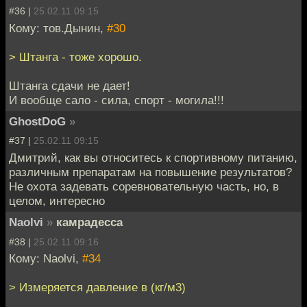
#36 |
25.02.11 09:15
Кому: тов.Дынин,
#30
> Штанга - тоже хорошо.
Штанга сдачи не дает!
И вообще сало - сила, спорт - могила!!!
GhostDoG
»
#37 |
25.02.11 09:15
Дмитрий, как вы относитесь к спортивному питанию,
различным препаратам на повышение результатов?
Не охота задевать соревновательную часть, но, в
целом, интересно
Naolvi
»
камрадесса
#38 |
25.02.11 09:16
Кому: Naolvi,
#34
> Измеряется давление в (кг/м3)