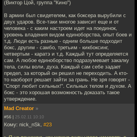
(Виктор Цой, группа "Кино")
В армии был свидетелем, как боксера вырубили с
двух ударов. Все-таки многое зависит еще и от
человека - с каким настроем идет на поединок,
уровень владения видом единоборства, опыт боев и
т.д. Люди есть разные - одним больше подходит
бокс, другим - самбо, третьим - кикбоксинг,
четвертым - каратэ и т.д. Каждый тут определяется
сам. А любое единоборство подразумевает закалку
тела, силы воли, духа. Каждый сам себе задает
предел, за который он решил не переходить. А кто-
то наоборот решает зайти за грань. Не зря говорят -
"Спорт любит сильных!". Сильных телом и духом. А
бокс - это хорошая возможность доказать такое
утверждение.
Mad Creator
»
#56 |
25.02.11 10:10
Кому: nick_nSk,
#23