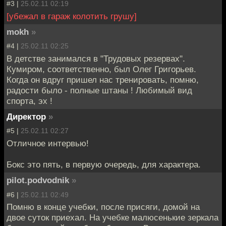
#3 |
25.02.11 02:19
[убежал в гараж колотить грушу]
mokh
»
#4 |
25.02.11 02:25
В детстве занимался в "Трудовых резервах".
Кумиром, соответственно, был Олег Григорьев.
Когда он вдруг пришел нас тренировать, помню,
радости было - полные штаны ! Любимый вид
спорта, эх !
Директор
»
#5 |
25.02.11 02:27
Отличное интервью!
Бокс это пять, в первую очередь, для характера.
pilot.podvodnik
»
#6 |
25.02.11 02:49
Помню в конце учебки, после присяги, домой на
двое суток приехал. На учебке малюсенькие зеркала