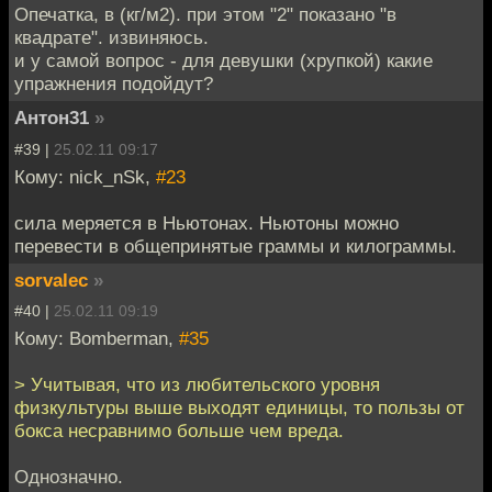
Опечатка, в (кг/м2). при этом "2" показано "в
квадрате". извиняюсь.
и у самой вопрос - для девушки (хрупкой) какие
упражнения подойдут?
Антон31
»
#39 |
25.02.11 09:17
Кому: nick_nSk,
#23
сила меряется в Ньютонах. Ньютоны можно
перевести в общепринятые граммы и килограммы.
sorvalec
»
#40 |
25.02.11 09:19
Кому: Bomberman,
#35
> Учитывая, что из любительского уровня
физкультуры выше выходят единицы, то пользы от
бокса несравнимо больше чем вреда.
Однозначно.