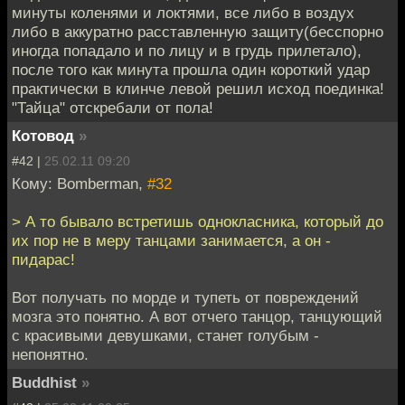
минуты коленями и локтями, все либо в воздух
либо в аккуратно расставленную защиту(бесспорно
иногда попадало и по лицу и в грудь прилетало),
после того как минута прошла один короткий удар
практически в клинче левой решил исход поединка!
"Тайца" отскребали от пола!
Котовод
»
#42 |
25.02.11 09:20
Кому: Bomberman,
#32
> А то бывало встретишь однокласника, который до
их пор не в меру танцами занимается, а он -
пидарас!
Вот получать по морде и тупеть от повреждений
мозга это понятно. А вот отчего танцор, танцующий
с красивыми девушками, станет голубым -
непонятно.
Buddhist
»