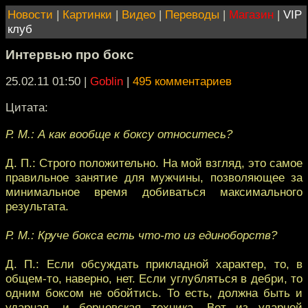
Новости
|
Картинки
|
Видео
|
Переводы
|
Магазин
|
VIP
клуб
Интервью про бокс
25.02.11 01:50
|
Goblin
|
495 комментариев
Цитата:
Р. М.: А как вообще к боксу относитесь?
Д. П.: Строго положительно. На мой взгляд, это самое
правильное занятие для мужчины, позволяющее за
минимальное время добиваться максимального
результата.
Р. М.: Круче бокса есть что-то из единоборств?
Д. П.: Если обсуждать прикладной характер, то, в
общем-то, наверно, нет. Если углубляться в дебри, то
одним боксом не обойтись. То есть, должна быть и
ударная, и борцовская техника. Вот из ударной