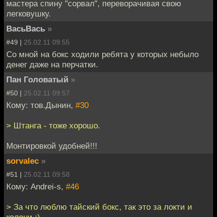
мастера спину "сорвал", переворачивая свою
легковушку.
ВасьВась
»
#49 |
25.02.11 09:55
Со мной на бокс ходили ребята у которых небыло
денег даже на перчатки.
Пан Головатый
»
#50 |
25.02.11 09:57
Кому: тов.Дынин,
#30
> Штанга - тоже хорошо.
Монтировкой удобней!!!
sorvalec
»
#51 |
25.02.11 09:58
Кому: Andrei-s,
#46
> За что люблю тайский бокс, так это за локти и