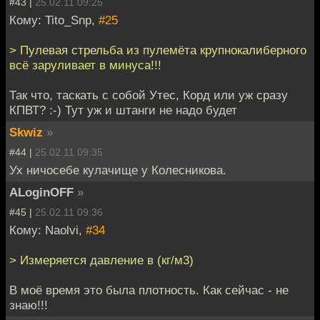
#43 |
25.02.11 09:25
Кому: Tito_Snp,
#25
> Пулевая стрельба из пулемёта крупнокалиберного
всё заруливает в минуса!!!
Так что, таскать с собой Утес, Корд или уж сразу
КПВТ? :-) Тут уж и штанги не надо будет
Skwiz
»
#44 |
25.02.11 09:35
Ух ничосебе кулачище у Колесникова.
ALoginOFF
»
#45 |
25.02.11 09:36
Кому: Naolvi,
#34
> Измеряется давление в (кг/м3)
В моё время это была плотность. Как сейчас - не
знаю!!!