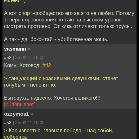
колени :)
А вот спорт-сообщество его за это не любит. Потому
теперь соревнования по таю на высоком уровне
смотреть противно. От кика отличают только трусы.
А так - да, бокс+тай - убийственная мощь.
vasmann
»
#52 |
25.02.11 10:08
Кому: Котовод,
#42
> танцующий с красивыми девушками, станет
голубым - непонятно.
Бытовуха, надоело. Хочется великого!!!
[сблёвывает]
ozzymos1
»
#53 |
25.02.11 10:09
> Как известно, главная победа – над собой,
соберись