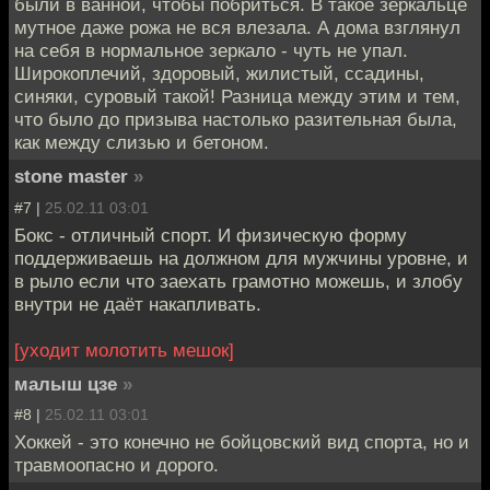
были в ванной, чтобы побриться. В такое зеркальце
мутное даже рожа не вся влезала. А дома взглянул
на себя в нормальное зеркало - чуть не упал.
Широкоплечий, здоровый, жилистый, ссадины,
синяки, суровый такой! Разница между этим и тем,
что было до призыва настолько разительная была,
как между слизью и бетоном.
stone master
»
#7 |
25.02.11 03:01
Бокс - отличный спорт. И физическую форму
поддерживаешь на должном для мужчины уровне, и
в рыло если что заехать грамотно можешь, и злобу
внутри не даёт накапливать.
[уходит молотить мешок]
малыш цзе
»
#8 |
25.02.11 03:01
Хоккей - это конечно не бойцовский вид спорта, но и
травмоопасно и дорого.