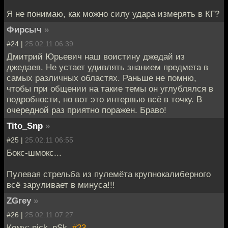
Я не понимаю, как можно силу удара измерять в КГ?
Фирсыч
»
#24 |
25.02.11 06:39
Дмитрий Юрьевич наш воистину джедай из
джедаев. Не устает удивлять знанием предмета в
самых различных областях. Раньше не помню,
чтобы при общении на такие темы он углублялся в
подробности, но вот это интервью всё в точку. В
очередной раз приятно поражен. Браво!
Tito_Snp
»
#25 |
25.02.11 06:55
Бокс-шмокс...
Пулевая стрельба из пулемёта крупнокалиберного
всё заруливает в минуса!!!
ZGrey
»
#26 |
25.02.11 07:27
Кому: nick_nSk,
#23