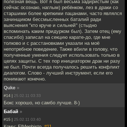
полезная вещь. Вот я был весьма задиристым (как
сейчас осознаю, наглым) ребёнком, лез в драки со
старшими более крепкими пацанами, часто являлся
зачинщиком бессмысленных баталий ради
выяснения "кто круче и сильней" (стыдно
вспоминать каким придурком был). Затем отец (ему
спасибо) записал на секцию карате-до, где мне
толково и с расстановками указали на моё
непотребное поведение. Также вбили в голову, что
полученные умения следует использовать только в
целях защиты. С тех пор инициатором драк ни разу
не был. Почти всегда получалось решить конфликт
диалогом. Слово - лучший инструмент, если его
понимают конечно.
Quke
»
#14 |
25.02.11 03:33
Бокс хорошо, но самбо лучше. 8-)
Бабай
»
#15 |
25.02.11 03:40
Кому: ElMephisto,
#11