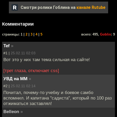
Смотри ролики Гоблина на
канале Rutube
Комментарии
cтраницы: 1 |
2
|
3
|
4
|
5
всего: 495,
Goblin
: 9
Tef
»
#1 |
25.02.11 02:03
Вот это у них там тема сильная на сайте!
[трет глаза, отключает css]
УВД на ММ
»
#2 |
25.02.11 02:14
Почитал, почему-то учебку и боевое самбо
вспомнил. И капитана "садиста", который по 100 раз
отжиматься заставлял!
Belleon
»