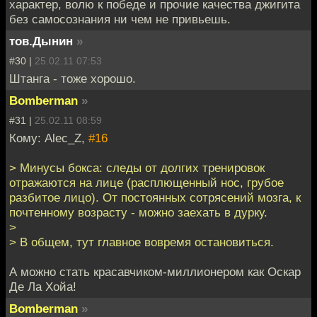
характер, волю к победе и прочие качества джигита
без самосознания ни чем не привьешь.
тов.Дынин
»
#30 |
25.02.11 07:53
Штанга - тоже хорошо.
Bomberman
»
#31 |
25.02.11 08:59
Кому: Alec_Z,
#16
> Минусы бокса: следы от долгих тренировок
отражаются на лице (расплющенный нос, грубое
разбитое лицо). Oт постоянных сотрясений мозга, к
почтенному возрасту - можно заехать в дурку.
>
> В общем, тут главное вовремя остановиться.
А можно стать красавчиком-миллионером как Оскар
Де Ла Хойа!
Bomberman
»