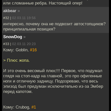
или сломанные ребра. Настоящий опер!
akbear
»
#32 |
02.03.11 19:56
интересно, почему она не подвозит автостопщиков?
принципиальная позиция?
SnowDog
»
#33 |
02.03.11 20:23
Кому: Goblin,
#16
> Плюс жопа.
И это очень весомый плюс!!! Первое, что подумал
глядя на стоп-кадр на главной, это про офигенные
ноги и отличную задницу. Подозреваю, что весь
эпизод был придуман исключительно из-за Эмбер
перед капотом.
Кому: Crubog,
#1