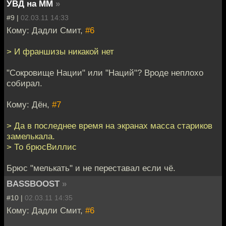
УВД на ММ
»
#9 |
02.03.11 14:33
Кому: Дадли Смит,
#6
> И франшизы никакой нет
"Сокровище Нации" или "Наций"? Вроде неплохо
собирал.
Кому: Дён,
#7
> Да в последнее время на экранах масса стариков
замелькала.
> То брюсВиллис
Брюс "мелькать" и не переставал если чё.
BASSBOOST
»
#10 |
02.03.11 14:35
Кому: Дадли Смит,
#6