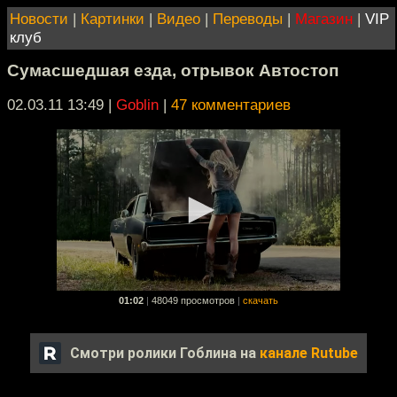
Новости
|
Картинки
|
Видео
|
Переводы
|
Магазин
|
VIP
клуб
Сумасшедшая езда, отрывок Автостоп
02.03.11 13:49
|
Goblin
|
47 комментариев
01:02
|
48049 просмотров
|
скачать
Смотри ролики Гоблина на
канале Rutube