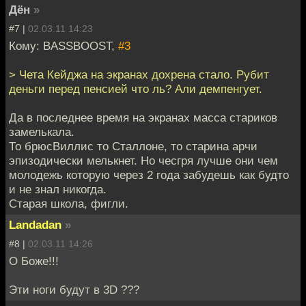
Дён
»
#7 |
02.03.11 14:23
Кому: BASSBOOST,
#3
> Чета Кейджа на экранах дохрена стало. Рубит
деньги перед пенсией что ль? Али демпенгует.
Да в последнее время на экранах масса стариков
замелькала.
То брюсВиллис то Сталлоне, то старина арчи
эпизодически мелькнет. Но чесгря лучше они чем
молодежь которую через 2 года забудешь как будто
и не знал никогда.
Старая школа, фигли.
Landadan
»
#8 |
02.03.11 14:26
О Боже!!!
Эти ноги будут в 3D ???