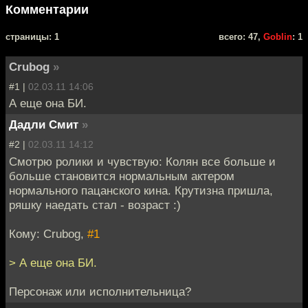
Комментарии
cтраницы: 1
всего: 47,
Goblin
: 1
Crubog
»
#1 |
02.03.11 14:06
А еще она БИ.
Дадли Смит
»
#2 |
02.03.11 14:12
Смотрю ролики и чувствую: Колян все больше и
больше становится нормальным актером
нормального пацанского кина. Крутизна пришла,
ряшку наедать стал - возраст :)
Кому: Crubog,
#1
> А еще она БИ.
Персонаж или исполнительница?