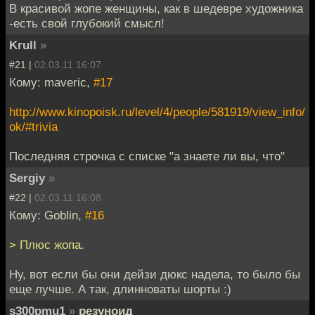
В красивой жопе женщины, как в шедевре художника
-есть свой глубокий смысл!
Krull
»
#21 |
02.03.11 16:07
Кому: maveric,
#17
http://www.kinopoisk.ru/level/4/people/581919/view_info/
ok/#trivia
Последняя строчка с списке "а знаете ли вы, что"
Sergiy
»
#22 |
02.03.11 16:08
Кому: Goblin,
#16
> Плюс жопа.
Ну, вот если бы они дейзи дюкс надела, то было бы
еще лучше. А так, длинноваты шорты :)
s300pmu1
»
резуноид