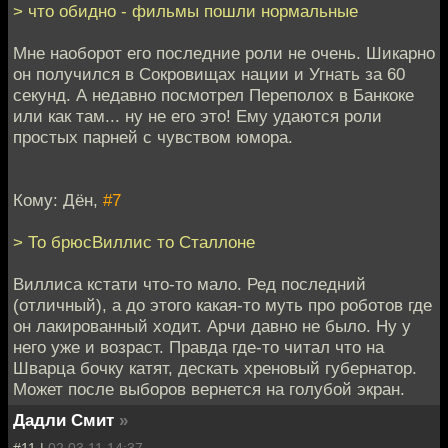
> что обидно - фильмы пошли нормальные
Мне наоборот его последние роли не очень. Шикарно
он получился в Сокровищах нации и Угнать за 60
секунд. А недавно посмотрел Переполох в Банкоке
или как там... ну не его это! Ему удаются роли
простых парней с чувством юмора.
Кому: Дён,
#7
> То брюсВиллис то Сталлоне
Виллиса кстати что-то мало. Ред последний
(отличный), а до этого какая-то муть про роботов где
он лакированный ходит. Арчи давно не было. Ну у
него уже и возраст. Правда где-то читал что на
Шварца бочку катят, дескать хреновый губернатор.
Может после выборов вернется на голубой экран.
Дадли Смит
»