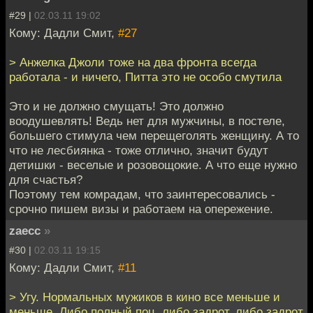
#29 |
02.03.11 19:02
Кому: Дадли Смит,
#27
> Анжелка Джоли тоже на два фронта всегда
работала - и ничего, Питта это не особо смутила
Это и не должно смущать! Это должно
воодушевлять! Ведь нет для мужчины, в постеле,
большего стимула чем перещеголять женщину. А то
что не лесбиянка - тоже отлично, значит будут
детишки - веселые и розовощокие. А что еще нужно
для счастья?
Поэтому тем комрадам, что заинтересовались -
срочно пишем визы и работаем на опережение.
zaecc
»
#30 |
02.03.11 19:15
Кому: Дадли Смит,
#11
> Угу. Нормальных мужиков в кино все меньше и
меньше. Либо полный поц, либо задрот, либо задрот