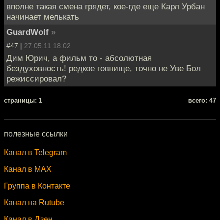
вполне такая смена грядет, кое-где еще Карл Урбан
начинает мелькать
GuardWolf
»
#47 |
27.05.11 18:02
Дим Юрич, а фильм то - абсолютная
бездуховность! редкое говнище, точно не Уве Бол
режиссировал?
cтраницы: 1
всего: 47
полезные ссылки
Канал в Telegram
Канал в MAX
Группа в Контакте
Канал на Rutube
Канал в Дзен