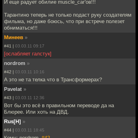
И еще радует обилие muscle_car'ов!!!
Тарантино теперь не только подаст руку создателям
фильма, но даже боюсь, что при встрече полезет
обниматься!!!
Минеев
»
#41 |
03.03.11 09:17
[ослабляет галстук]
nordrom
»
#42 |
03.03.11 10:16
А это не та телка что в Трансформерах?
Pavelat
»
#43 |
03.03.11 12:36
Вот бы это всё в правильном переводе да на
Блюрее. Или хоть на ДВД.
Rus[H]
»
#44 |
03.03.11 18:45
Кому: nordrom,
#42