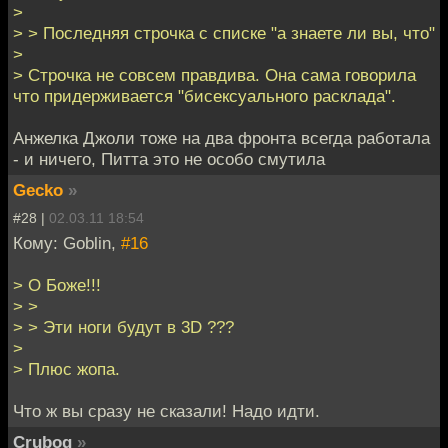
>
> > Последняя строчка с списке "а знаете ли вы, что"
>
> Строчка не совсем правдива. Она сама говорила
что придерживается "бисексуального расклада".
Анжелка Джоли тоже на два фронта всегда работала
- и ничего, Питта это не особо смутила
Gecko
»
#28 |
02.03.11 18:54
Кому: Goblin,
#16
> О Боже!!!
> >
> > Эти ноги будут в 3D ???
>
> Плюс жопа.
Что ж вы сразу не сказали! Надо идти.
Crubog
»