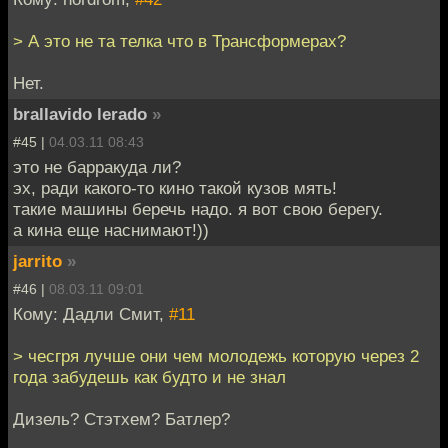
> А это не та телка что в Трансформерах?
Нет.
brallavido lerado
»
#45 |
04.03.11 08:43
это не барракуда ли?
эх, ради какого-то кино такой кузов мять!
такие машины беречь надо. я вот свою берегу.
а кина еще наснимают!))
jarrito
»
#46 |
08.03.11 09:01
Кому: Дадли Смит,
#11
> чесгря лучше они чем молодежь которую через 2
года забудешь как будто и не знал
Дизель? Стэтхем? Батлер?