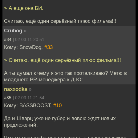
> А еще она БИ.
Считаю, ещё один серьёзный плюс фильма!!!
Crubog
»
#34 |
02.03.11 20:51
Кому: SnowDog,
#33
> Считаю, ещё один серьёзный плюс фильма!!!
А ты думал к чему я это так проталкиваю? Метю в
младшего PR-менеджера к Д.Ю!
naxxodka
»
#35 |
02.03.11 21:54
Кому: BASSBOOST,
#10
Да и Шварц уже не губер и вовсю ждет новых
предложений.
Что-то твоя инфа вся устарела, ты ваще из какого