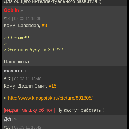
Для общего интеллектуального развития :)
Goblin
»
#16 |
02.03.11 15:38
Кому: Landadan,
#8
> О Боже!!!
>
> Эти ноги будут в 3D ???
Плюс жопа.
maveric
»
#17 |
02.03.11 15:40
Кому: Дадли Смит,
#15
>
http://www.kinopoisk.ru/picture/891805/
[кидает мышку об пол]
Ну как тут работать !
Дён
»
#18 |
02.03.11 15:42