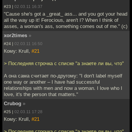
#23 |
02.03.11 16:37
"Cause she's got a _great_ ass... and you got your head
all the way up it! Ferocious, aren't I? When I think of
asses, a woman's ass, something comes out of me." (c)
xor2times
»
#24 |
02.03.11 16:50
Кому: Krull,
#21
> Последняя строчка с списке "а знаете ли вы, что"
А она сама считает по-другому: "I don't label myself
one way or another – I have had successful
relationships with men and now a woman. I love who I
love, it's the person that matters."
Crubog
»
#25 |
02.03.11 17:28
Кому: Krull,
#21
> Последняя строчка с списке "а знаете ли вы, что"