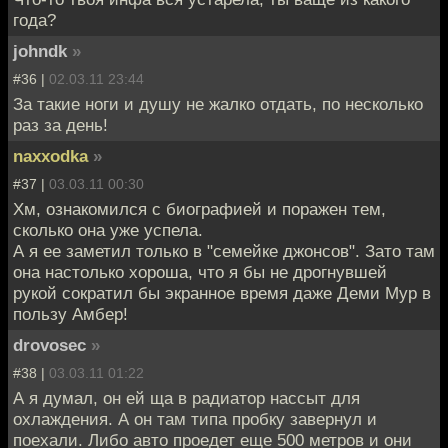
года?
johndk
»
#36 |
02.03.11 23:44
За такие ноги и душу не жалко отдать, по несколько
раз за день!
naxxodka
»
#37 |
03.03.11 00:30
Хм, ознакомился с биографией и поражен тем,
сколько она уже успела.
А я ее заметил только в "семейке джонсов". Зато там
она настолько хороша, что я бы не дрогнувшей
рукой сократил бы экранное время даже Деми Мур в
пользу Амбер!
drovosec
»
#38 |
03.03.11 01:22
А я думал, он ей ща в радиатор нассыт для
охлаждения. А он там типа пробку завернул и
поехали. Либо авто проедет еще 500 метров и они