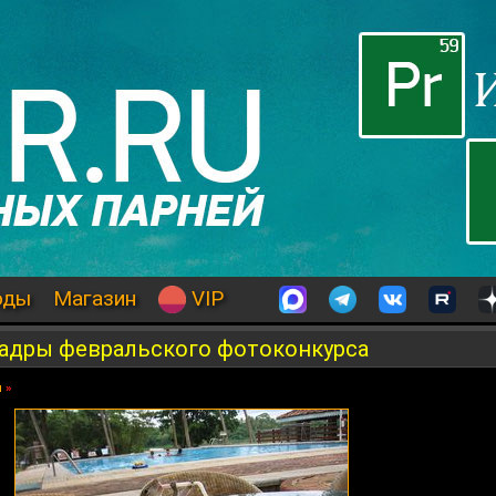
оды
Магазин
VIP
кадры февральского фотоконкурса
я
»