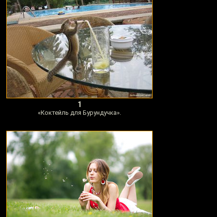
1
«Коктейль для Бурундучка».