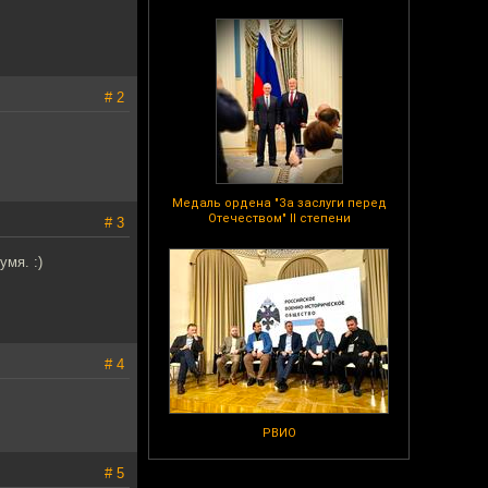
# 2
Медаль ордена "За заслуги перед
Отечеством" II степени
# 3
мя. :)
# 4
РВИО
# 5