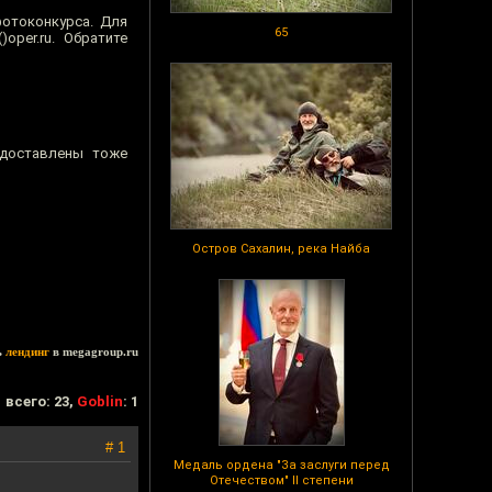
фотоконкурса. Для
65
per.ru. Обратите
едоставлены тоже
Остров Сахалин, река Найба
ь
лендинг
в megagroup.ru
всего: 23,
Goblin
: 1
# 1
Медаль ордена "За заслуги перед
Отечеством" II степени