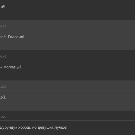
ый!
19:26
всё. Голосил!
20:41
 — молодцы!
21:00
ой.
21:29
 Бурундук хорош, но девушка лучше!