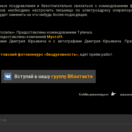
рные поздравления и безотлагательно связаться с командованием 
ов необходимо настрочить письмецо по электроадресу onepamop()o
будет заменить на что-нибудь более подходящее.
тосилы». Предоставлены командованием Тупичка.
редоставлены компанией
Mycroft
.
дами Дмитрия Юрьевича и с автографами Дмитрия Юрьевича. Пр
товский фотоконкурс «Бездуховность»
, идёт приём работ.
Вступай в нашу
группу ВКонтакте
Goblin рекомендует
заказат
17:05