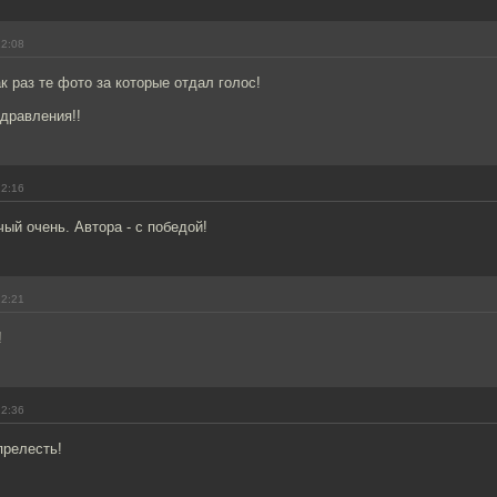
22:08
 раз те фото за которые отдал голос!
дравления!!
22:16
чый очень. Автора - с победой!
22:21
!
22:36
прелесть!