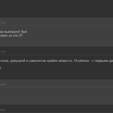
17:16
ка выиграли! Ура!
овал за эти 2!!
17:35
учком, девушкой и самолетом крайне непросто. Особенно - с первыми дву
!
18:06
18:51