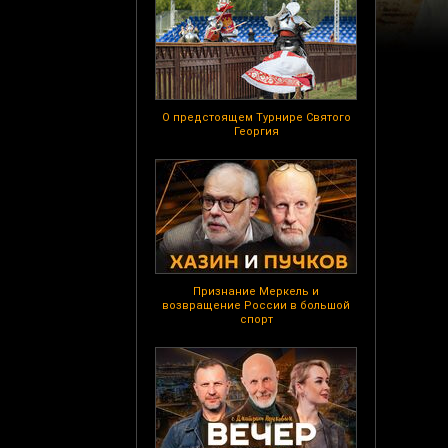
О предстоящем Турнире Святого
Георгия
Признание Меркель и
возвращение России в большой
спорт