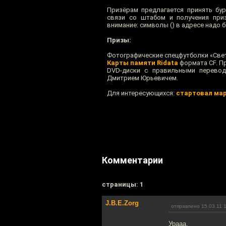
Призёрам предлагается принять бу
связи со штабом и получения приз
внимание: символы () в адресе надо 
Призы:
Фотографические спецфутболки «Све
Карты памяти Ridata
формата CF. П
DVD-диски с правильными перево
Дмитрием Юрьевичем.
Для интересующихся:
стартовал мар
Комментарии
cтраницы: 1
J.B.E.Zorg
отправлено 15.03.11 
Урааа.