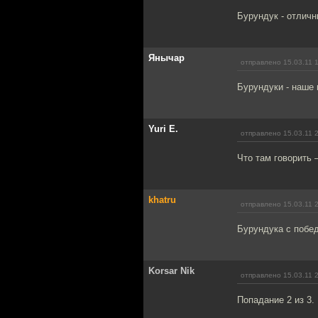
Бурундук - отличн
Янычар
отправлено 15.03.11 
Бурундуки - наше 
Yuri E.
отправлено 15.03.11 
Что там говорить
khatru
отправлено 15.03.11 
Бурундука с побед
Korsar Nik
отправлено 15.03.11 
Попадание 2 из 3.