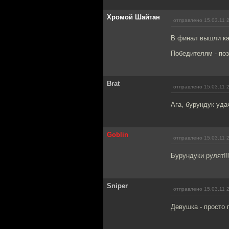
Хромой Шайтан
отправлено 15.03.11 
В финал вышли как
Победителям - поз
Brat
отправлено 15.03.11 
Ага, бурундук уда
Goblin
отправлено 15.03.11 
Бурундуки рулят!!
Sniper
отправлено 15.03.11 
Девушка - просто 