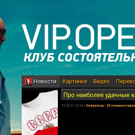
Картинки
Видео
Перев
Новости
Про наиболее удачные 
15.03.11 16:43 |
Onepamop
|
23 комментари