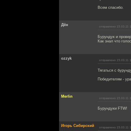
Всем спасибо.
Дён
отправлено 15.03.11 
Бурундук и провер
Как знал что голос
ozzyk
отправлено 15.03.11 
Тягаться с бурунд
Победителям - ура
Merlin
отправлено 15.03.11 
Бурундуки FTW!
Игорь Сибирский
отправлено 15.03.11 