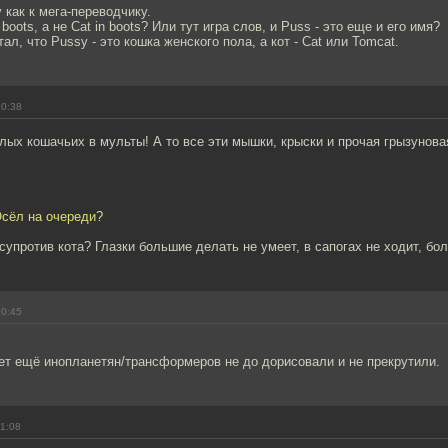
 как к мега-переводчику.
boots, а не Cat in boots? Или тут игра слов, и Puss - это еще и его имя?
ал, что Pussy - это кошка женского пола, а кот - Cat или Tomcat.
10:38
ых кошачьих в мульты! А то все эти мышки, крыски и прочая грызунова
Осёл на очереди?
 супротив кота? Глазки большие делать не умеет, в сапогах не ходит, бо
10:45
ет ещё инопланетян/трансформеров не до дорисовали и не прекрутили.
11:08