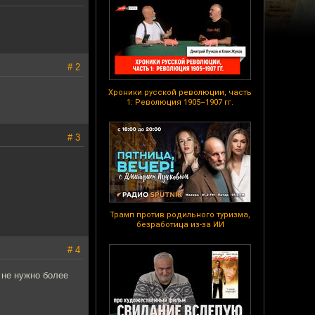
# 2
Хроники русской революции, часть
1: Революция 1905–1907 гг.
# 3
Трамп против родильного туризма,
безработица из-за ИИ
# 4
 не нужно более