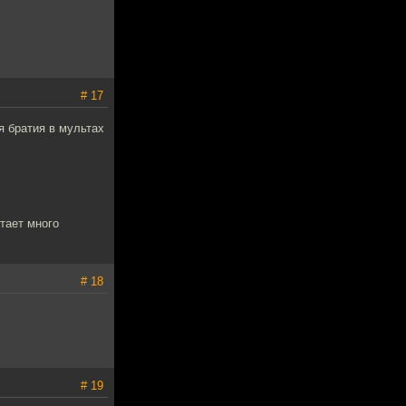
# 17
я братия в мультах
лтает много
# 18
# 19