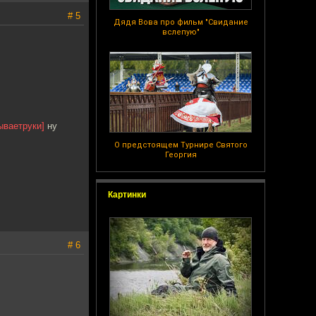
# 5
Дядя Вова про фильм "Свидание
вслепую"
ываетруки]
ну
О предстоящем Турнире Святого
Георгия
Картинки
# 6