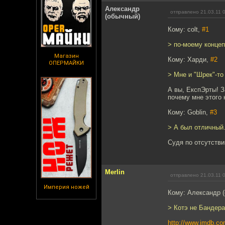
Александр
отправлено 21.03.11 
(обычный)
Кому: colt,
#1
> по-моему концеп
Магазин
Кому: Харди,
#2
ОПЕРМАЙКИ
> Мне и "Шрек"-то
А вы, ЕкспЭрты! З
почему мне этого 
Кому: Goblin,
#3
> А был отличный
Судя по отсутстви
Merlin
отправлено 21.03.11 
Империя ножей
Кому: Александр 
> Котэ не Бандера
http://www.imdb.com