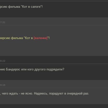
рсию фильма "Кот в сапоге"!
07:31
версию фильма "Кот в
[валенке]
"!
08:22
нио Бандерос или кого другого подрядили?
09:16
 чего ждать - не ясно. Надеюсь, порадуют в очередной раз.