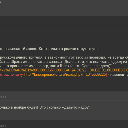
?
4
т, знаменитый акцент Котэ только в ролике отсутствует.
 русскоязычного зрителя, в зависимости от версии перевода, не всегда 
йства Шрэка именно Кота в сапогах. Дело в том, что великан-людоед из
» — в оригинале именно огр, как и Шрэк (англ. Ogre — людоед)" -
.org/wiki/%D0%A8%D1%80%D0%B5%D0%BA_2#.D0.92_.D0.BE.D1.80.D0.B8.D0.
вёт распечатку
http://kino.oper.ru/torture/read.php?t=1045689226
]
- наконец-т
05:22
Только в ноябре будет! Это сколько ждать-то надо?!
05:51