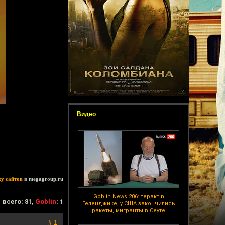
Видео
ку сайтов
в megagroup.ru
Goblin News 206: теракт в
всего: 81,
Goblin
: 1
Геленджике, у США закончились
ракеты, мигранты в Сеуте
# 1