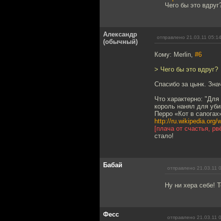
Чего бы это вдруг
Александр
отправлено 21.03.11 05:1
(обычный)
Кому: Merlin,
#6
> Чего бы это вдруг?
Спасибо за цынк. Знач
Что характерно: "Для
король нанял для уби
Перро «Кот в сапогах
http://ru.wikipedia
[плача от счастья, р
стало!
Бабай
отправлено 21.03.11 
Ну ни хера себе! 
Фесс
отправлено 21.03.11 