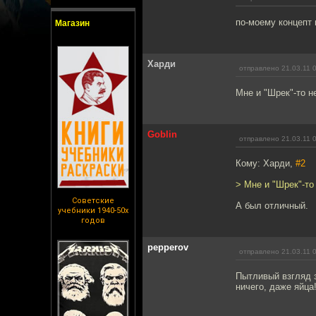
по-моему концепт 
Магазин
Харди
отправлено 21.03.11 
Мне и "Шрек"-то н
Goblin
отправлено 21.03.11 
Кому: Харди,
#2
> Мне и "Шрек"-то
Советские
А был отличный.
учебники 1940-50х
годов
pepperov
отправлено 21.03.11 
Пытливый взгляд з
ничего, даже яйца!