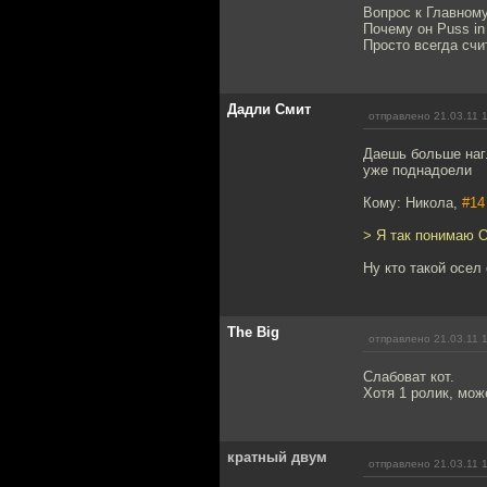
Вопрос к Главному
Почему он Puss in 
Просто всегда счит
Дадли Смит
отправлено 21.03.11 
Даешь больше нагл
уже поднадоели
Кому: Никола,
#14
> Я так понимаю 
Ну кто такой осел
The Big
отправлено 21.03.11 
Слабоват кот.
Хотя 1 ролик, мож
кратный двум
отправлено 21.03.11 