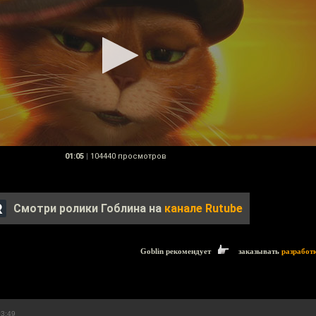
01:05
|
104440 просмотров
Смотри ролики Гоблина на
канале Rutube
Goblin рекомендует
заказывать
разработ
03:49