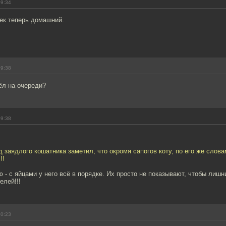
09:34
ек теперь домашний.
09:38
ёл на очереди?
09:38
 заядлого кошатника заметил, что окромя сапогов коту, по его же слова
!!
 - с яйцами у него всё в порядке. Их просто не показывают, чтобы лишн
елей!!!
10:23