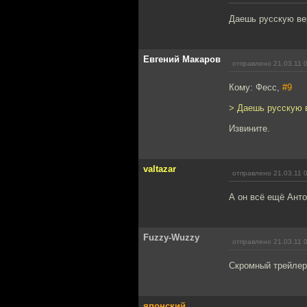
Даешь русскую ве
Евгений Макаров
отправлено 21.03.11 
Кому: Фесс,
#9
> Даешь русскую 
Извините.
valtazar
отправлено 21.03.11 
А он всё ещё Анто
Fuzzy-Wuzzy
отправлено 21.03.11 
Скромный трейлер,
японский