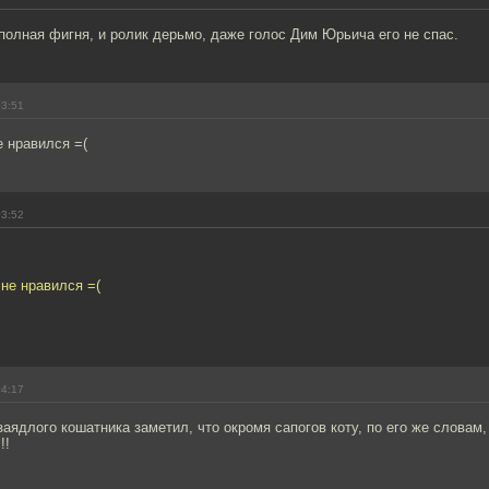
полная фигня, и ролик дерьмо, даже голос Дим Юрьича его не спас.
03:51
е нравился =(
03:52
 не нравился =(
04:17
аядлого кошатника заметил, что окромя сапогов коту, по его же словам,
!!