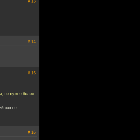
# 13
# 14
# 15
м, не нужно более
ий раз не
# 16