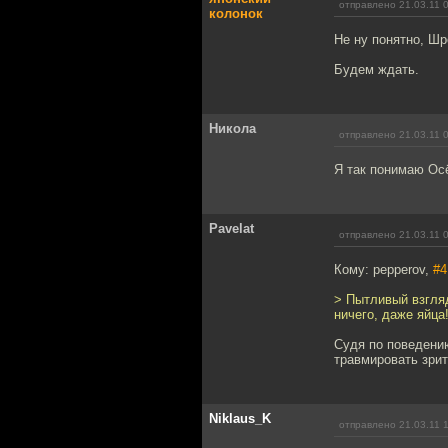
отправлено 21.03.11 
колонок
Не ну понятно, Шр
Будем ждать.
Никола
отправлено 21.03.11 
Я так понимаю Ос
Pavelat
отправлено 21.03.11 
Кому: pepperov,
#4
> Пытливый взгляд
ничего, даже яйца!
Судя по поведению
травмировать зрит
Niklaus_K
отправлено 21.03.11 