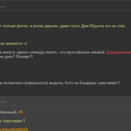
04:37
т полная фигня, и ролик дерьмо, даже голос Дим Юрьича его не спас.
 не нравился =(
а минуту одного эпизода понять, что мультфильм никакой.
[рыдаязалам
не дано? Почему?!
.
ю испанского (кавказского) акцента, Котэ не Бандерас озвучивает?
04:38
(обычный),
#5
с озвучивает?
/title/tt0448694/