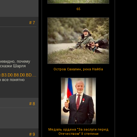
65
# 7
очевидно, почему
 сказки Шарля
Остров Сахалин, река Найба
B3.D0.B8.D0.BD....
о все понятно
# 8
Медаль ордена "За заслуги перед
Отечеством" II степени
# 9