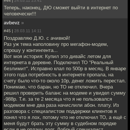
#44 |
24.03.11 23:41
Теперь, наконец, ДЮ сможет выйти в интернет по
человечески!!!
avbevz
»
#45 |
28.03.11 14:11
Поздравляю Д.Ю. с ачивкой!
Раз уж тема наполовину про мегафон-модем,
спрошу у контингента...
Вот моя история: Купил это дивайс летом для
интернета в деревне. Подключил ТО "Реальный
безлимит". Исправно клал по 500р в месяц. В январе
этого года потребность в интернете пропала, на
счету было что-то около 10р, денег ложить перестал.
Понимаю, что баран, но ТО не отключил. Вчера
решил проверить баланс на модеме и увидел сумму
-988р. Т.е. за те 2 месяца что я не пользовался
модемом мне два раза начислили абон. плату. Из
разговора с специалистом поддержки клиентов я
понял что я лох, потому что не отключил ТО, а ещё с
меня будут брать эту сумму в судебном порядке
если я не оплачу долг. Добрый специалист