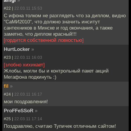
#22 |
22.03.11 15:53
С ифона толком не разглядеть что за диплом, видно
"СаМИ2010", что должно значить инситут
сантехников в Минске и год окончания, а также
заметно, что диплом красный!!!
[гордится собственной ловкостью]
HurtLocker
»
#23 |
22.03.11 16:03
[злобно хихикает]
Жлобы, могли бы и контрольный пакет акций
Мегафона подкинуть :)
fil
»
#24 |
22.03.11 16:17
мои поздравления!
ProFFeSSoR
»
#25 |
22.03.11 17:14
Поздравляю, считаю Тупичек отличным сайтом!