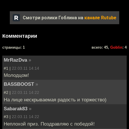
Смотри ролики Гоблина на
канале Rutube
Комментарии
cтраницы: 1
всего: 45,
Goblin
: 4
MrRazDva
»
#1 |
22.03.11 14:14
Молодцом!
BASSBOOST
»
#2 |
22.03.11 14:22
На лице нескрываемая радость и торжество)
Sabarak83
»
#3 |
22.03.11 14:22
Неплохой приз. Поздравляю с победой!