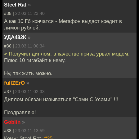
Steel Rat
»
#35 |
22.03.11 23:40
А как 10 Гб кончатся - Мегафон выдаст кредит в
лимон рублей.
УДА482К
»
#36 |
23.03.11 00:34
> Получил диплом, в качестве приза урвал модем.
Плюс 10 гигабайт к нему.
Ну, так жить можно.
fullZErO
»
#37 |
23.03.11 02:33
Диплом обязан называться "Сами С Усами" !!!
Поздравляю!
Goblin
»
#38 |
23.03.11 13:59
Кому: Steel Rat,
#35