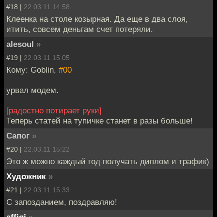
#18 |
22.03.11 14:58
Клеенка на столе козырная. Да еще в два слоя,
итить, совсем деньгам счет потеряли.
alesoul
»
#19 |
22.03.11 15:05
Кому: Goblin,
#00
урвал модем.
[радостно потирает руки]
Теперь статей на тупичке станет в разы больше!
Сапог
»
#20 |
22.03.11 15:22
Это ж можно каждый год получать диплом и трафик)
Художник
»
#21 |
22.03.11 15:33
С запозданием, поздравляю!
affigi
»