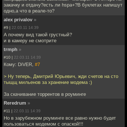
закачку и отдачу?есть ли hspa+?В буклетах напишут
одно,а что в реале-то?
alex privalov
»
#9 |
22.03.11 14:39
А почему вид такой грустный?
и в камеру не смотрите
trmph
»
#10 |
22.03.11 14:39
Кому: DiVER,
#7
> Ну теперь, Дмитрий Юрьевич, жди счетов на сто
тыщщ мильенов за хранение модема :)
За скачивание торрентов в роуминге
Reredrum
»
#11 |
22.03.11 14:39
Но в зарубежном роуминге все равно нужно будет
пользоваться модемом с опаской!!!