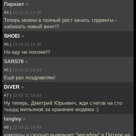
Паразит
»
#4 |
22.03.11 14:26
Теперь можно в полный рост качать торренты -
забивать новый винт!!!
SHOEI
»
#5 |
22.03.11 14:30
На еду не похоже!!!
SARS78
»
#6 |
22.03.11 14:34
Ещё раз поздравляю!
DiVER
»
#7 |
22.03.11 14:34
Ну теперь, Дмитрий Юрьевич, жди счетов на сто
тыщщ мильенов за хранение модема :)
langley
»
#8 |
22.03.11 14:39
камрады,а сколько выжимает "мегафон" в Питере на