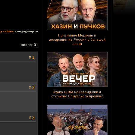
ку сайтов
в megagroup.ru
Признание Меркель и
возвращение России в большой
спорт
всего: 31
# 1
# 2
Атака БПЛА на Геленджик и
открытие Ормузского пролива
# 3