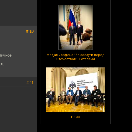
# 10
личное
Медаль ордена "За заслуги перед
Отечеством" II степени
я.
# 11
РВИО