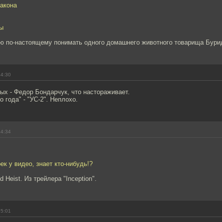
ракона
ы
аю по-настоящему понимать одного домашнего животного товарища Бурид
14:30
ых - Федор Бондарчук, что настораживает.
 года" - "УС-2". Неплохо.
14:34
ек у видео, знает кто-нибудь!?
 Heist. Из трейлера "Inception".
15:01