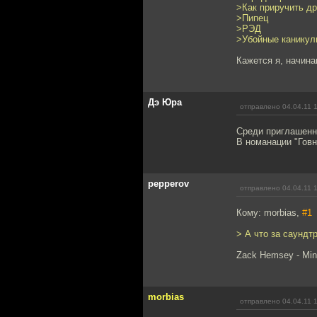
>Как приручить д
>Пипец
>РЭД
>Убойные каникул
Кажется я, начин
Дэ Юра
отправлено 04.04.11 
Среди приглашенн
В номанации "Говно
pepperov
отправлено 04.04.11 
Кому: morbias,
#1
> А что за саундтр
Zack Hemsey - Mind
morbias
отправлено 04.04.11 