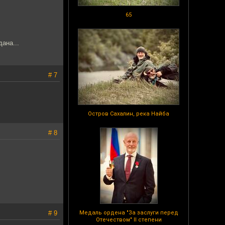
65
ана...
# 7
Остров Сахалин, река Найба
# 8
# 9
Медаль ордена "За заслуги перед
Отечеством" II степени