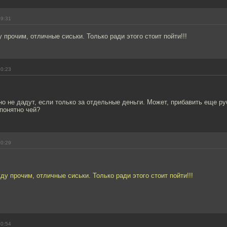
19:31
 прочим, отличные сиськи. Только ради этого стоит пойти!!!
20:23
но не дадут, если только за отдельные деньги. Может, прибавить еще ру
понятно чей?
20:29
ду прочим, отличные сиськи. Только ради этого стоит пойти!!!
20:54