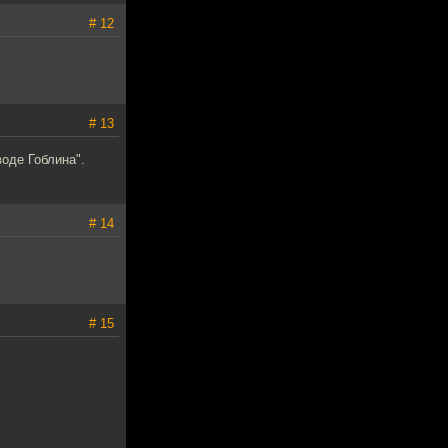
# 12
# 13
оде Гоблина".
# 14
# 15