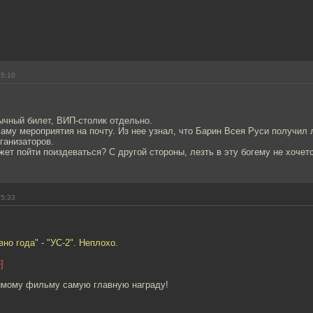
15:10
ычный билет, ВИП-столик отдельно.
аму мероприятия на почту. Из нее узнал, что Барин Всея Руси получил 
ганизаторов.
ет пойти поиздеваться? С другой стороны, лезть в эту богему не хочетс
15:33
но года" - "УС-2". Неплохо.
]
мому фильму самую главную награду!