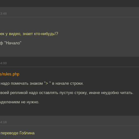
13:46
ек у видео, знает кто-нибудь!?
/ф "Начало"
14:00
rs/rules.php
надо помечать знаком "
>
" в начале строки.
воей репликой надо оставлять пустую строку, иначе неудобно читать.
ыделением не нужно.
14:18
переводе Гоблина