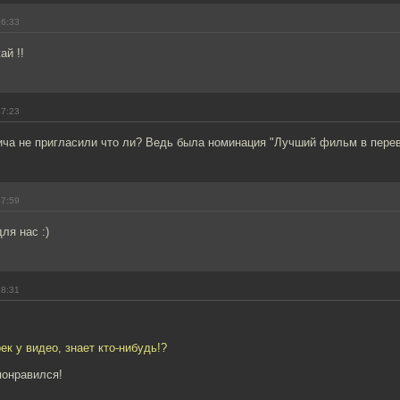
16:33
ай !!
17:23
ча не пригласили что ли? Ведь была номинация "Лучший фильм в перев
17:59
ля нас :)
18:31
ек у видео, знает кто-нибудь!?
понравился!