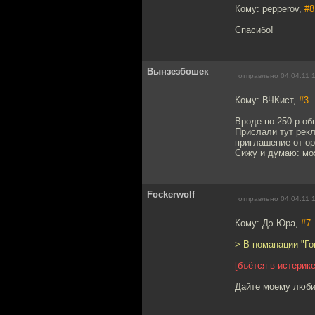
Кому: pepperov,
#8
Спасибо!
Вынзезбошек
отправлено 04.04.11 
Кому: ВЧКист,
#3
Вроде по 250 р об
Прислали тут рекл
приглашение от ор
Сижу и думаю: мож
Fockerwolf
отправлено 04.04.11 
Кому: Дэ Юра,
#7
> В номанации "Гов
[бъётся в истерике
Дайте моему люби