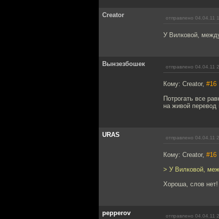
Creator
отправлено 04.04.11 
У Вилковой, между
Вынзезбошек
отправлено 04.04.11 
Кому: Creator,
#16
Потрогать все рав
на живой перевод 
URAS
отправлено 04.04.11 
Кому: Creator,
#16
> У Вилковой, меж
Хороша, слов нет!
pepperov
отправлено 04.04.11 