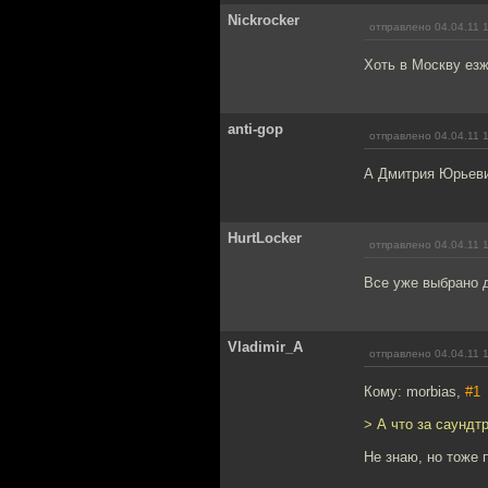
Nickrocker
отправлено 04.04.11 
Хоть в Москву езж
anti-gop
отправлено 04.04.11 
А Дмитрия Юрьеви
HurtLocker
отправлено 04.04.11 
Все уже выбрано д
Vladimir_A
отправлено 04.04.11 
Кому: morbias,
#1
> А что за саундтр
Не знаю, но тоже 