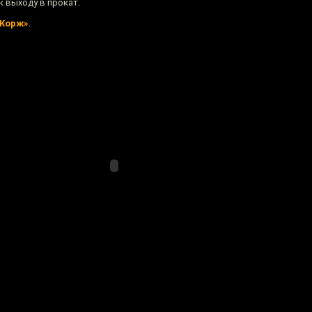
к выходу в прокат.
«Жорж»
.