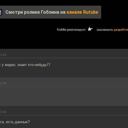
Смотри ролики Гоблина на
канале Rutube
Goblin рекомендует
заказывать
разработ
13:34
 у видео, знает кто-нибудь!?
13:35
13:44
са, есть данные?