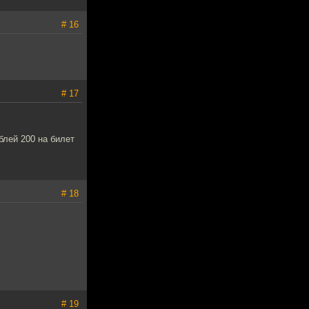
# 16
# 17
блей 200 на билет
# 18
# 19