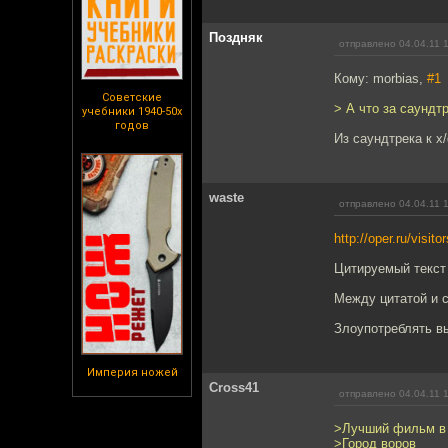
Поздняк
отправлено 04.04.11 
Кому: morbias,
#1
Советские
> А что за саундтр
учебники 1940-50х
годов
Из саундтрека к х
waste
отправлено 04.04.11 
http://oper.ru/visito
Цитируемый текст 
Между цитатой и с
Злоупотреблять в
Империя ножей
Cross41
отправлено 04.04.11 
>Лучший фильм в 
>Город воров