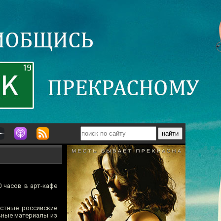
 часов в арт-кафе
естные российские
вные материалы из