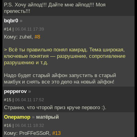
P.S. Хочу айпод!!! Дайте мне айпод!!! Моя
прелесть!!!
bqbr0
»
#14 |
06.04.11 17:39
Кому: zuhel,
#8
> Всё ты правильно понял камрад. Тема широкая,
ключевые понятия — разрушение, сопротивление
разрушению и т.д.
Надо будет старый айфон запустить в старый
макбук и снять все это дело на новый айфон!
pepperov
»
#15 |
06.04.11 17:52
Странно, что чторой приз круче первого :).
Onepamop
»
матёрый
#16 |
06.04.11 18:32
Кому: ProFFeSSoR,
#13