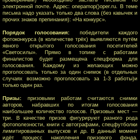
электронной почте. Адрес: onepamop()oper.ru. В теме
письма надо указать только два слова (без кавычек и
прочих знаков препинания): «На конкурс».
Порядок голосования:
победители каждого
фотоконкурса (в количестве трёх) выявляются путём
явного открытого голосования посетителей
«Светосилы». Прямо в топике с работами
финалистов будет размещена спецформа для
голосования. Каждому из желающих можно
проголосовать только за один снимок (в отдельных
случаях возможно проголосовать за 1-3 работы)и
только один раз.
Призы:
призовыми работам считаются снимки
авторов, набравших по итогам голосования
наибольшее количество голосов. Призовых мест —
три. В качестве призов фигурируют разного рода
фотополезности, книги с автографами, спецфутболки
лимитированных выпусков и др. В данный момент
идёт процесс накопления призового фонда.