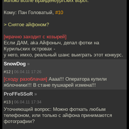
яблоко возле Бранденбургских ворот.
Кому: Пан Головатый,
#10
> Снятое айфоном?
[мрачно заходит с козырей]
Если ДАМ, aka Айфоныч, делал фотки на
Курильских островах -
у него, имхо, реальный шанс выиграть этот конкурс.
SnowDog
»
#12 |
06.04.11 17:26
[сходу разоблачая]
Аааа!!! Оператора купили
яблочники!!! В стане пушкарей измена!!!
ProFFeSSoR
»
#13 |
06.04.11 17:34
Уточняющий вопрос: Можно фоткать любым
телефоном, или только с айфона принимаются
фотографии?