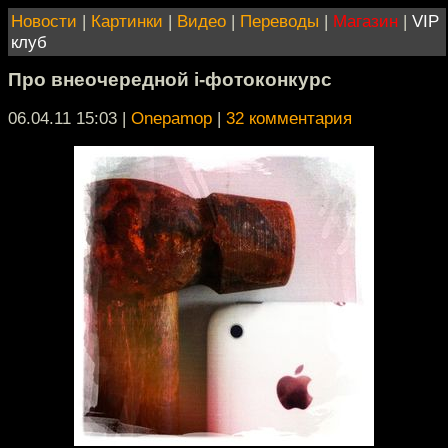
Новости
|
Картинки
|
Видео
|
Переводы
|
Магазин
|
VIP
клуб
Про внеочередной i-фотоконкурс
06.04.11 15:03
|
Onepamop
|
32 комментария