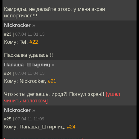
Камрады, не делайте этого, у меня экран
испортился!!!
Nickrocker
»
#23 |
07.04.11 01:13
Кому: Tef,
#22
Пасхалка удалась !!
Папаша_Штирлиц
»
#24 |
07.04.11 04:13
Кому: Nickrocker,
#21
Что ж ты делаешь, ирод?! Погнул экран!!
[ушел
чинить молотком]
Nickrocker
»
#25 |
07.04.11 11:09
Кому: Папаша_Штирлиц,
#24