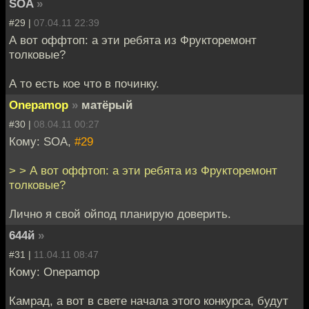
SOA
»
#29 |
07.04.11 22:39
А вот оффтоп: а эти ребята из Фрукторемонт
толковые?
А то есть кое что в починку.
Onepamop
»
матёрый
#30 |
08.04.11 00:27
Кому: SOA,
#29
> > А вот оффтоп: а эти ребята из Фрукторемонт
толковые?
Лично я свой ойпод планирую доверить.
644й
»
#31 |
11.04.11 08:47
Кому: Onepamop
Камрад, а вот в свете начала этого конкурса, будут