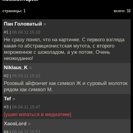
cтраницы: 1
всего: 32
Пан Головатый
»
#1 |
06.04.11 15:10
Не сразу понял, что на картинке. С первого взгляда
какая-то абстракционистская мутота, с второго
мороженное с шоколадом, а уж потом. Очень
неожиданно!
Niklaus_K
»
#2 |
06.04.11 15:12
Розовый айфончег как символ Ж и суровый молоток
рядом как символ М.
Tef
»
#3 |
06.04.11 15:47
[ушел копаться в медиатеке]
XaosLord
»
#4 |
06.04.11 15:57