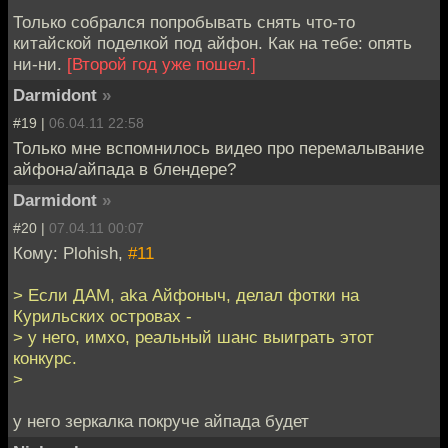
Только собрался попробывать снять что-то
китайской поделкой под айфон. Как на тебе: опять
ни-ни.
[Второй год уже пошел.]
Darmidont
»
#19 |
06.04.11 22:58
Только мне вспомнилось видео про перемалывание
айфона/айпада в блендере?
Darmidont
»
#20 |
07.04.11 00:07
Кому: Plohish,
#11
> Если ДАМ, aka Айфоныч, делал фотки на
Курильских островах -
> у него, имхо, реальный шанс выиграть этот
конкурс.
>
у него зеркалка покруче айпада будет