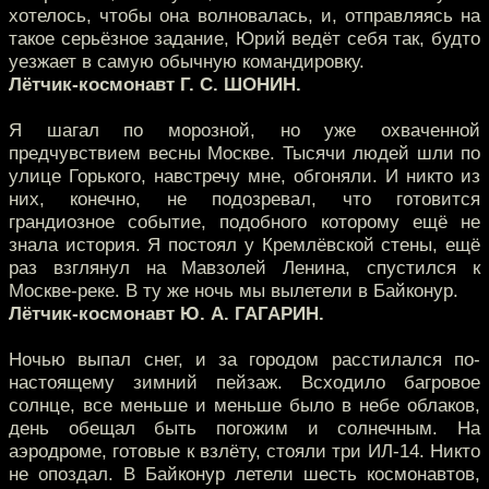
хотелось, чтобы она волновалась, и, отправляясь на
такое серьёзное задание, Юрий ведёт себя так, будто
уезжает в самую обычную командировку.
Лётчик-космонавт Г. С. ШОНИН.
Я шагал по морозной, но уже охваченной
предчувствием весны Москве. Тысячи людей шли по
улице Горького, навстречу мне, обгоняли. И никто из
них, конечно, не подозревал, что готовится
грандиозное событие, подобного которому ещё не
знала история. Я постоял у Кремлёвской стены, ещё
раз взглянул на Мавзолей Ленина, спустился к
Москве-реке. В ту же ночь мы вылетели в Байконур.
Лётчик-космонавт Ю. А. ГАГАРИН.
Ночью выпал снег, и за городом расстилался по-
настоящему зимний пейзаж. Всходило багровое
солнце, все меньше и меньше было в небе облаков,
день обещал быть погожим и солнечным. На
аэродроме, готовые к взлёту, стояли три ИЛ-14. Никто
не опоздал. В Байконур летели шесть космонавтов,