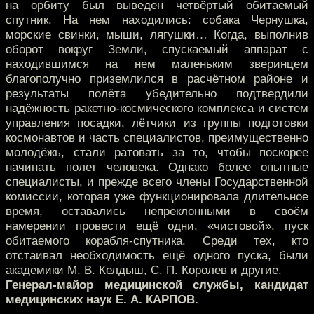
на орбиту был выведен четвёртый обитаемый
спутник. На нем находились: собака Чернушка,
морские свинки, мыши, лягушки… Когда, выполнив
оборот вокруг Земли, спускаемый аппарат с
находившимся на нем маленьким зверинцем
благополучно приземлился в расчётном районе и
результаты полёта убедительно подтвердили
надёжность ракетно-космического комплекса и систем
управления посадки, лётчики из группы подготовки
космонавтов и часть специалистов, преимущественно
молодёжь, стали ратовать за то, чтобы поскорее
начинать полет человека. Однако более опытные
специалисты, и прежде всего члены Государственной
комиссии, которая уже функционировала длительное
время, оставались непреклонными в своём
намерении провести ещё одни, «чистовой», пуск
обитаемого корабля-спутника. Среди тех, кто
отстаивал необходимость ещё одного пуска, были
академики М. В. Келдыш, С. П. Королев и другие.
Генерал-майор медицинской службы, кандидат
медицинских наук Е. А. КАРПОВ.