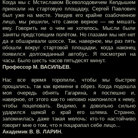
Когда мы с Мстиславом Всеволодовичем Келдышем
приехали на стартовую площадку, Сергей Павлович
был уже на месте. Увидев его крайне озабоченное
лицо, мы решили, что самое верное — не мешать
ему. Говорить ни о чем не хотелось. Мысли были
заняты предстоящим полётом. Но глазами мы нет-нет
да и обшаривали шоссе. Так, наверное, мы раз пять
обошли вокруг стартовой площадки, когда наконец
появился долгожданный автобус. Я посмотрел на
часы. Было шесть часов пятьдесят минут.
Профессор М. ВАСИЛЬЕВ.
Нас все время торопили, чтобы мы быстрее
прощались, так как времени в обрез. Когда подошла
моя очередь обнять Гагарина, я поспешно и,
наверное, от этого как-то неловко наклонился к нему,
чтобы поцеловать. Видимо, я довольно сильно
ударился щекой о край его шлема. Странно,
запомнилась даже такая мелочь: кто-то настойчиво
говорит мне о том, что я поцарапал себе лицо…
Академик В. В. ЛАРИН.