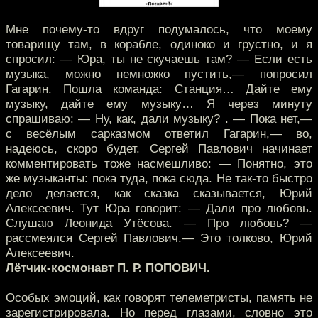
Мне почему-то вдруг подумалось, что моему
товарищу там, в корабле, одиноко и грустно, и я
спросил: — Юра, ты не скучаешь там? — Если есть
музыка, можно немножко пустить,— попросил
Гагарин. Пошла команда: Станция… Дайте ему
музыку, дайте ему музыку… Я через минуту
спрашиваю: — Ну, как, дали музыку? . — Пока нет,—
с весёлым сарказмом ответил Гагарин,— во,
надеюсь, скоро будет. Сергей Павлович начинает
комментировать тоже насмешливо: — Понятно, это
же музыканты: пока туда, пока сюда. Не так-то быстро
дело делается, как сказка сказывается, Юрий
Алексеевич. Тут Юра говорит: — Дали про любовь.
Слушаю Леонида Утёсова. — Про любовь? —
рассмеялся Сергей Павлович.— Это толково, Юрий
Алексеевич.
Лётчик-космонавт П. Р. ПОПОВИЧ.
Особых эмоций, как говорят телеметристы, память не
зарегистрировала. Но перед глазами, словно это