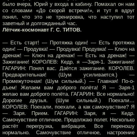
было вчера, Юрий у входа в кабину. Помахал он нам
со словами «До скорой встречи!», и тут я вдруг
понял, что это не тренировка, что наступил тот
заветный и долгожданный час.
Лётчик-космонавт Г. С. ТИТОВ.
— Есть старт! — Протяжка один! — Есть протяжка
один! — Продувка! — Продувка! Продувка! — Ключ на
дренаж! — Ключ на дренаж! — Есть на дренаж! —
Зажигание! КОРОЛЕВ: Кедр, я —Заря-1. Зажигание!
ГАГАРИН: Понял вас. Даётся зажигание. КОРОЛЕВ.
Предварительная! (Шум усиливается.) —
Промежуточная! (Шум сильный.) — Главная! По-о-
дъем! Желаем вам доброго полёта! Я — Заря-1
желаю вам доброго полёта. ГАГАРИН: Все нормально!
Дорогие друзья. (Шум сильный.) Поехали…
КОРОЛЕВ: Поехали, поехали, а как самочувствие? Я
— Заря. Прием. ГАГАРИН: Заря, я — Кедр.
Самочувствие отличное. Продолжаю полет. Несколько
растёт перегрузка, вибрация. Все переношу
нормально. Самочувствие отличное, настроение