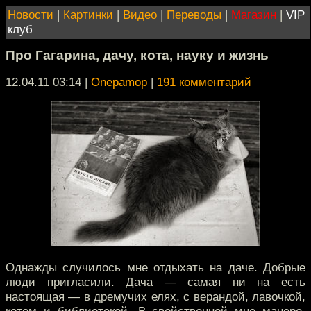
Новости
|
Картинки
|
Видео
|
Переводы
|
Магазин
|
VIP
клуб
Про Гагарина, дачу, кота, науку и жизнь
12.04.11 03:14
|
Onepamop
|
191 комментарий
Однажды случилось мне отдыхать на даче. Добрые
люди пригласили. Дача — самая ни на есть
настоящая — в дремучих елях, с верандой, лавочкой,