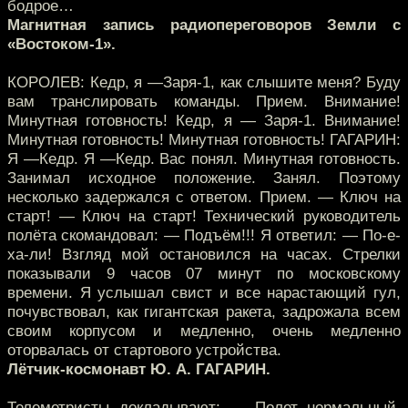
бодрое…
Магнитная запись радиопереговоров Земли с
«Востоком-1».
КОРОЛЕВ: Кедр, я —Заря-1, как слышите меня? Буду
вам транслировать команды. Прием. Внимание!
Минутная готовность! Кедр, я — Заря-1. Внимание!
Минутная готовность! Минутная готовность! ГАГАРИН:
Я —Кедр. Я —Кедр. Вас понял. Минутная готовность.
Занимал исходное положение. Занял. Поэтому
несколько задержался с ответом. Прием. — Ключ на
старт! — Ключ на старт! Технический руководитель
полёта скомандовал: — Подъём!!! Я ответил: — По-е-
ха-ли! Взгляд мой остановился на часах. Стрелки
показывали 9 часов 07 минут по московскому
времени. Я услышал свист и все нарастающий гул,
почувствовал, как гигантская ракета, задрожала всем
своим корпусом и медленно, очень медленно
оторвалась от стартового устройства.
Лётчик-космонавт Ю. А. ГАГАРИН.
Телеметристы докладывают: — Полет нормальный.