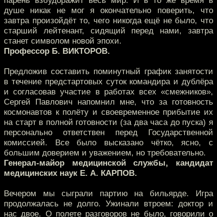
парень взбудоражит весь мир. И в то же время в
душе никак не мог я окончательно поверить, что
завтра произойдёт то, чего никогда ещё не было, что
старший лейтенант, сидящий перед нами, завтра
станет символом новой эпохи.
Профессор Б. ВИКТОРОВ.
Предложив составить поминутный график занятости
в течение предстартовых суток командира и дублёра
и согласовав участие в работах всех «смежников»,
Сергей Павлович напомнил мне, что за готовность
космонавтов к полёту и своевременное прибытие их
на старт в полной готовности (за два часа до пуска) я
персонально ответствен перед Государственной
комиссией. Все было высказано чётко, ясно, с
большим доверием и уважением, но требовательно.
Генерал-майор медицинской службы, кандидат
медицинских наук Е. А. КАРПОВ.
Вечером мы сыграли партию на бильярде. Игра
продолжалась не долго. Ужинали втроем: доктор и
нас двое. О полете разговоров не было, говорили о