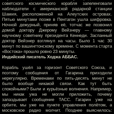
советского космического корабля запеленговали
наблюдатели с американской радарной станции
Шамия, расположенной на Алеутских островах.
Пятью минутами позже в Пентагон ушла шифровка.
Ночной дежурный, приняв её, тотчас же позвонил
домой доктору Джерому Вейзнеру — главному
научному советнику президента Кеннеди. Заспанный
доктор Вейзнер взглянул на часы. Было 1 час 30
минут по вашингтонскому времени. С момента старта
«Востока» прошло ровно 23 минуты.
Индийский писатель Ходжа АББАС.
Корабль ушёл за горизонт Советского Союза, и
поэтому сообщения от Гагарина приходили
нерегулярно. Временами по пять-десять минут не
было вообще никакой связи. Как тут быть
спокойными? Были и курьёзные волнения. Например,
мы никак ума не могли приложить, почему
запаздывает сообщение ТАСС. Гагарин уже на
орбите, мы уже на пункте управления полётом, а
московское радио молчит. Позднее выяснилось: