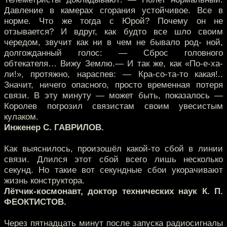
Давление в камерах сгорания устойчивое. Все в
норме. Что же тогда с Юрой? Почему он не
отзывается? И вдруг, как будто все шло своим
чередом, звучит как ни в чем не бывало род- ной,
долгожданный голос: — Сброс головного
обтекателя… Вижу Землю.— И так же, как «По-е-ха-
ли!», протяжно, нараспев: — Кра-со-та-то какая!..
Значит, ничего опасного, просто временная потеря
связи. В эту минуту — может быть, показалось —
Королев погрозил связистам своим увесистым
кулаком.
Инженер С. ГАВРИЛОВ.
Как выяснилось, произошёл какой-то сбой в линии
связи. Длился этот сбой всего лишь несколько
секунд. Но такие вот секундные сбои укорачивают
жизнь конструктора.
Лётчик-космонавт, доктор технических наук К. П.
ФЕОКТИСТОВ.
Через пятнадцать минут после запуска радиосигналы