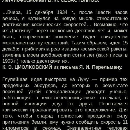
Лётчик-космонавт В. И. СЕВАСТЬЯНОВ.
…Вчера, 15 декабря 1934 г., после шести часов
вечера, я наткнулся на новую мысль относительно
достижения космических скоростей… Возможно, что
их Достигнут через несколько десятков лет и, может
быть, современное поколение будет свидетелем
межпланетных путешествий. Таким образом, идея 15
декабря приблизила реализацию космической ракеты,
заменив в моем воображении сотни лет (как я писал в
1903 г.) только десятками их.
К. Э. ЦИОЛКОВСКИЙ из письма Я. И. Перельману.
Глупейшая идея выстрела на Луну — пример тех
предельных абсурдов, до которых в результате
порочной узкой специализации доходят учёные,
работающие в «мысленепроницаемых отсеках», в
полной изоляции друг от друга. Попытаемся
критически проанализировать это предложение. Для
того, чтобы снаряд полностью преодолел силу
притяжения Земли, ему нужно сообщить скорость 11
километров в секунду. Эквивалентная тепловая