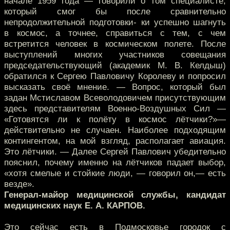
начале 1959 года — говорили о том специалисте,
который смог бы после сравнительно
непродолжительной подготовки- ки успешно шагнуть
в космос, а точнее, справиться с тем, с чем
встретится человек в космическом полете. После
выступлений многих участников совещания
председательствующий (академик М. В. Келдыш)
обратился к Сергею Павловичу Королеву и попросил
высказать своё мнение. — Вопрос, который был
задан Мстиславом Всеволодовичем присутствующим
здесь представителям Военно-Воздушных Сил —
«Готовятся ли к полёту в космос лётчики?»—
действительно не случаен. Наиболее подходящим
контингентом, на мой взгляд, располагает авиация.
Это лётчики. — Далее Сергей Павлович убедительно
пояснил, почему именно на лётчиков падает выбор,
«хотя смелые и стойкие люди, — говорил он,— есть
везде».
Генерал-майор медицинской службы, кандидат
медицинских наук Е. А. КАРПОВ.
Это сейчас есть в Подмосковье городок с