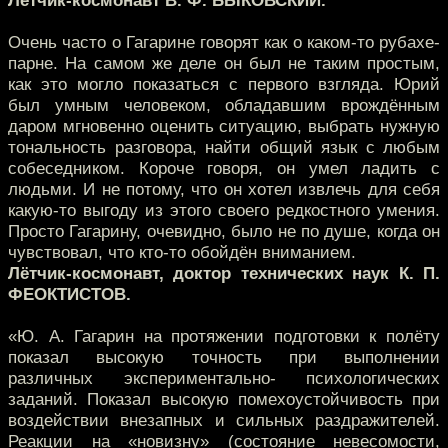
Лётчик-космонавт В. Ф. БЫКОВСКИЙ.
Очень часто о Гагарине говорят как о каком-то рубахе-
парне. На самом же деле он был не таким простым,
как это могло показаться с первого взгляда. Юрий
был умным человеком, обладавшим врождённым
даром мгновенно оценить ситуацию, выбрать нужную
тональность разговора, найти общий язык с любым
собеседником. Короче говоря, он умел ладить с
людьми. И не потому, что он хотел извлечь для себя
какую-то выгоду из этого своего редкостного умения.
Просто Гагарину, очевидно, было не по душе, когда он
чувствовал, что кто-то обойдён вниманием.
Лётчик-космонавт, доктор технических наук К. П.
ФЕОКТИСТОВ.
«Ю. А. Гагарин на протяжении подготовки к полёту
показал высокую точность при выполнении
различных экспериментально- психологических
заданий. Показал высокую помехоустойчивость при
воздействии внезапных и сильных раздражителей.
Реакции на «новизну» (состояние невесомости,