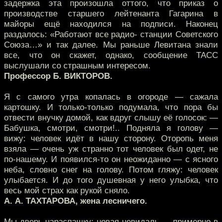
задержка эта произошла оттого, что приказ о
производстве старшего лейтенанта Гагарина в
майоры ещё находился на подписи. Наконец
раздалось: «Работают все радио- станции Советского
Союза…» и так далее. Мы раньше Левитана знали
все, что он скажет, однако, сообщение ТАСС
выслушали со страшным интересом.
Профессор Б. ВИКТОРОВ.
Я с самого утра копалась в огороде — сажала
картошку. И только-только подумала, что пора бы
отвести внучку домой, как вдруг слышу её голосок: —
Бабушка, смотри, смотри!.. Подняла я голову —
вижу: человек идёт в нашу сторону. Оторопь меня
взяла — очень уж странно тот человек был одет, не
по-нашему. И появился-то он неожиданно — с ясного
неба, словно снег на голову. Потом гляжу: человек
улыбается. И до того душевная у него улыбка, что
весь мой страх как рукой сняло.
А. А. ТАХТАРОВА, жена лесничего.
Мы дверь нараспашку: новая невидаль — примерно в