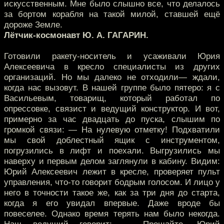
искусственным. Мне было слышно все, что делалось
за бортом корабля на такой милой, ставшей ещё
дороже Земле.
Лётчик-космонавт Ю. А. ГАГАРИН.
Готовили ракету-носитель и усаживали Юрия
Алексеевича в кресло специалисты из других
организаций. Но мы далеко не отходили— ждали,
когда нас вызовут. В нашей группе было пятеро: я с
Васильевым, товарищ, который работал по
опрессовке, связист и ведущий конструктор. И вот,
примерно за час двадцать до пуска, слышим по
громкой связи: — На нулевую отметку! Подхватили
мы свой доблестный ящик с инструментом,
погрузились в лифт и поехали. Выгрузились мы
наверху и первым делом заглянули в кабину. Видим:
Юрий Алексеевич лежит в кресле, проверяет пульт
управления, что-то говорит бодрым голосом. И лицо у
него в точности такое же, как за три дня до старта,
когда я его увидал впервые. Даже вроде бы
повеселее. Однако время терять нам было некогда.