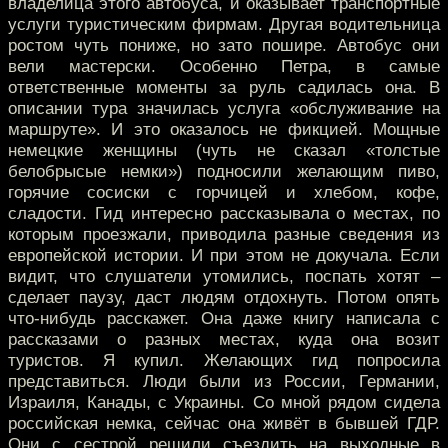
владелица этого автобуса, и оказывает транспортные
услуги туристическим фирмам. Другая водительница
ростом чуть пониже, но зато пошире. Автобус они
вели мастерски. Особенно Петра, в самые
ответственные моменты за руль садилась она. В
описании тура значилась услуга «обслуживание на
маршруте». И это оказалось не фикцией. Мощные
немецкие женщины (чуть не сказал «толстые
белобрысые немки») подносили желающим пиво,
горячие сосиски с горчицей и хлебом, кофе,
сладости. Гид интересно рассказывала о местах, по
которым проезжали, приводила разные сведения из
европейской истории. И при этом не докучала. Если
видит, что слушатели утомились, поспать хотят –
сделает паузу, даст людям отдохнуть. Потом опять
что-нибудь расскажет. Она даже книгу написала с
рассказами о разных местах, куда она возит
туристов. Я купил. Желающих гид попросила
представиться. Люди были из России, Германии,
Израиля, Канады, c Украины. Со мной рядом сидела
российская немка, сейчас она живёт в бывшей ГДР.
Они с сестрой решили съездить на выходные в