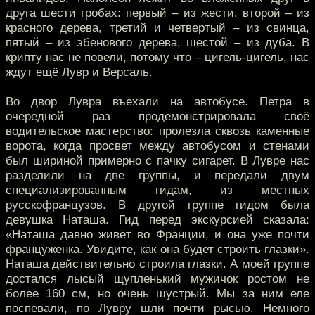
друга шести гробах: первый – из жести, второй – из
красного дерева, третий и четвертый – из свинца,
пятый – из эбенового дерева, шестой – из дуба. В
крипту нас не повели, потому что – цигель-цигель, нас
ждут ещё Лувр и Версаль.
Во двор Лувра въехали на автобусе. Петра в
очередной раз продемонстрировала своё
водительское мастерство: пролезла сквозь каменные
ворота, когда просвет между автобусом и стенами
был шириной примерно с пачку сигарет. В Лувре нас
разделили на две группы, и передали двум
специализированным гидам, из местных
русскофранцузов. В другой группе гидом была
девушка Наташа. Гид перед экскурсией сказала:
«Наташа давно живёт во Франции, и она уже почти
француженка. Увидите, как она будет строить глазки».
Наташа действительно строила глазки. А моей группе
достался лысый щупленький мужичок ростом не
более 160 см, но очень шустрый. Мы за ним еле
поспевали, по Лувру шли почти рысью. Немного