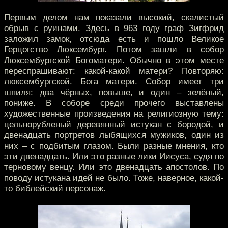
Первым делом нам показали высокий, скалистый
обрыв с руинами. Здесь в 963 году граф Зигфрид
заложил замок, отсюда есть и пошло Великое
Герцогство Люксембург. Потом зашли в собор
Люксембургской Богоматери. Обычно в этом месте
переспрашивают: какой-какой матери? Повторяю:
люксембургской. Бога матери. Собор имеет три
шпиля: два чёрных, повыше, и один – зелёный,
пониже. В соборе среди прочего выставлены
художественные произведения на религиозную тему:
цельнорубленый деревянный истукан с бородой, и
двенадцать портретов лыбящихся мужиков, один из
них – с подбитым глазом. Были разные мнения, кто
эти двенадцать. Или это разные лики Иисуса, судя по
терновому венцу. Или это двенадцать апостолов. По
поводу истукана идей не было. Тоже, наверное, какой-
то библейский персонаж.