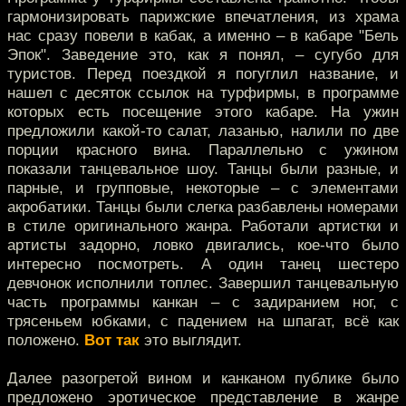
гармонизировать парижские впечатления, из храма
нас сразу повели в кабак, а именно – в кабаре "Бель
Эпок". Заведение это, как я понял, – сугубо для
туристов. Перед поездкой я погуглил название, и
нашел с десяток ссылок на турфирмы, в программе
которых есть посещение этого кабаре. На ужин
предложили какой-то салат, лазанью, налили по две
порции красного вина. Параллельно с ужином
показали танцевальное шоу. Танцы были разные, и
парные, и групповые, некоторые – с элементами
акробатики. Танцы были слегка разбавлены номерами
в стиле оригинального жанра. Работали артистки и
артисты задорно, ловко двигались, кое-что было
интересно посмотреть. А один танец шестеро
девчонок исполнили топлес. Завершил танцевальную
часть программы канкан – с задиранием ног, с
трясеньем юбками, с падением на шпагат, всё как
положено.
Вот
так
это выглядит.
Далее разогретой вином и канканом публике было
предложено эротическое представление в жанре