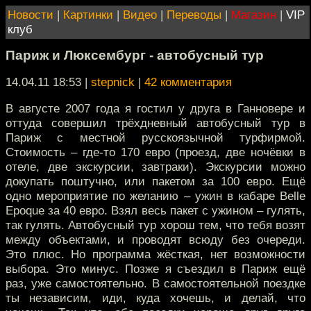
Новости
|
Картинки
|
Видео
|
Переводы
|
Магазин
|
VIP
клуб
Париж и Люксембург - автобусный тур
14.04.11 18:53
|
stepnick
|
42 комментария
В августе 2007 года я гостил у друга в Ганновере и
оттуда совершил трёхдневный автобусный тур в
Париж с местной русскоязычной турфирмой.
Стоимость – где-то 170 евро (проезд, две ночёвки в
отеле, две экскурсии, завтраки). Экскурсии можно
докупать поштучно, или пакетом за 100 евро. Ещё
одно мероприятие по желанию – ужин в кабаре Belle
Epoque за 40 евро. Взял весь пакет с ужином – гулять,
так гулять. Автобусный тур хорош тем, что тебя возят
между объектами, и проводят всюду без очереди.
Это плюс. Но программа жёсткая, нет возможности
выбора. Это минус. Позже я съездил в Париж ещё
раз, уже самостоятельно. В самостоятельной поездке
ты независим, иди, куда хочешь, и делай, что