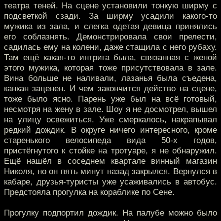
театра теней. На сцене установили тонкую ширму с
подсветкой сзади. За ширму усадили какого-то
мужика из зала, и слегка одетая девица принялись
его соблазнять. Демонстрировала свои прелести,
садилась ему на колени, даже стащила с него рубаху.
Там ещё какая-то интрига была, связанная с женой
этого мужика, которая тоже присутствовала в зале.
Вина больше не наливали, лазанья была съедена,
канкан заценен. И чем закончится действо на сцене,
тоже было ясно. Парень уже был на всё готовый,
несмотря на жену в зале. Шоу я не досмотрел, вышел
на улицу освежиться. Уже смеркалось, накрапывал
редкий дождик. В округе ничего интересного, кроме
старенького велосипеда вида 50-х годов,
пристёгнутого к стойке на тротуаре, я не обнаружил.
Ещё нашёл в соседнем квартале винный магазин
Николя, но он пять минут назад закрылся. Вернулся в
кабаре, друзья-туристы уже усаживались в автобус.
Предстояла прогулка на кораблике по Сене.
Прогулку подпортил дождик. На палубе можно было