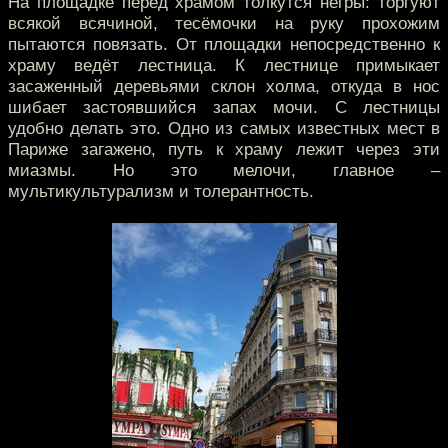
На площадке перед храмом толкутся негры: торгуют
всякой всячиной, тесёмочки на руку прохожим
пытаются повязать. От площадки непосредственно к
храму ведёт лестница. К лестнице примыкает
засаженный деревьями склон холма, откуда в нос
шибает застоявшийся запах мочи. С лестницы
удобно делать это. Одно из самых известных мест в
Париже загажено, путь к храму лежит через эти
миазмы. Но это мелочи, главное –
мультикультурализм и толерантность.