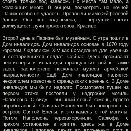
стоять только под навесом. Но места там мало, а
желающих много. В общем, посмотреть на ночной
Париж особо не удалось. Проплыли мимо Эйфелевой
башни. Она вся подсвечена, с верхушки светят
движущиеся лучи прожекторов. Красиво.
Второй день в Париже был музейным. С утра пошли в
Дом инвалидов. Дом инвалидов основан в 1670 году
королём Людовиком XIV как богадельня для увечных
и состарившихся солдат. Сейчас здесь проживают
пенсионеры и инвалиды французских войск. Также
здесь расположено несколько музеев армейской
направленности. Ещё Дом инвалидов является
некрополем известных французских военных. В Доме
инвалидов мы были недолго. Посмотрели пушки на
первом этаже, постояли у надгробия могилы
Наполеона. С виду – обычный серый камень, просто
обработанный. Сначала Наполеон был похоронен на
острове Святой Елены, и это камень с той могилы.
Потом Наполеона перезахоронили. Саркофаг с
прахом установлен в крипте, здесь же, в Доме
инвалидов. Наполеон лежит во вложенных друг в