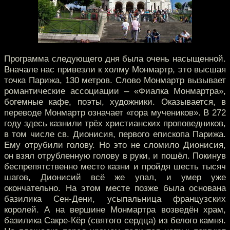
Программа следующего дня была очень насыщенной.
Вначале нас привезли к холму Монмартр, это высшая
точка Парижа, 130 метров. Слово Монмартр вызывает
романтические ассоциации – «Фиалка Монмартра»,
богемные кафе, поэты, художники. Оказывается, в
переводе Монмартр означает «гора мучеников». В 272
году здесь казнили трёх христианских проповедников,
в том числе св. Дионисия, первого епископа Парижа.
Ему отрубили голову. Но это не сломило Дионисия,
он взял отрубленную голову в руки, и пошёл. Покинув
беспрепятственно место казни и пройдя шесть тысяч
шагов, Дионисий всё же упал, и умер уже
окончательно. На этом месте позже была основана
базилика Сен-Дени, усыпальница французских
королей. А на вершине Монмартра возведён храм,
базилика Сакре-Кёр (святого сердца) из белого камня.