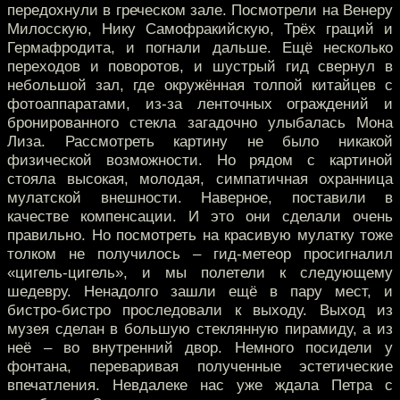
передохнули в греческом зале. Посмотрели на Венеру
Милосскую, Нику Самофракийскую, Трёх граций и
Гермафродита, и погнали дальше. Ещё несколько
переходов и поворотов, и шустрый гид свернул в
небольшой зал, где окружённая толпой китайцев с
фотоаппаратами, из-за ленточных ограждений и
бронированного стекла загадочно улыбалась Мона
Лиза. Рассмотреть картину не было никакой
физической возможности. Но рядом с картиной
стояла высокая, молодая, симпатичная охранница
мулатской внешности. Наверное, поставили в
качестве компенсации. И это они сделали очень
правильно. Но посмотреть на красивую мулатку тоже
толком не получилось – гид-метеор просигналил
«цигель-цигель», и мы полетели к следующему
шедевру. Ненадолго зашли ещё в пару мест, и
бистро-бистро проследовали к выходу. Выход из
музея сделан в большую стеклянную пирамиду, а из
неё – во внутренний двор. Немного посидели у
фонтана, переваривая полученные эстетические
впечатления. Невдалеке нас уже ждала Петра с