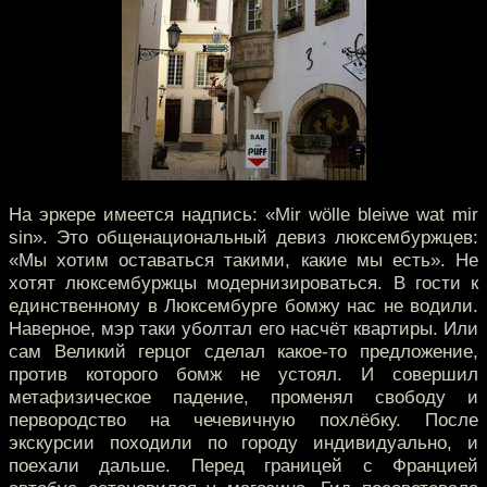
На эркере имеется надпись: «Mir wölle bleiwe wat mir
sin». Это общенациональный девиз люксембуржцев:
«Мы хотим оставаться такими, какие мы есть». Не
хотят люксембуржцы модернизироваться. В гости к
единственному в Люксембурге бомжу нас не водили.
Наверное, мэр таки уболтал его насчёт квартиры. Или
сам Великий герцог сделал какое-то предложение,
против которого бомж не устоял. И совершил
метафизическое падение, променял свободу и
первородство на чечевичную похлёбку. После
экскурсии походили по городу индивидуально, и
поехали дальше. Перед границей с Францией