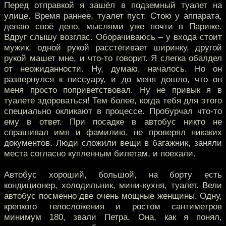
Перед отправкой я зашёл в подземный туалет на
улице. Время раннее, туалет пуст. Стою у аппарата,
делаю своё дело, мыслями уже почти в Париже.
Вдруг слышу возглас. Оборачиваюсь – у входа стоит
мужик, одной рукой расстёгивает ширинку, другой
рукой машет мне, и что-то говорит. Я слегка обалдел
от неожиданности. Ну, думаю, началось. Но он
развернулся к писсуару, и до меня дошло, что он
меня просто поприветствовал. Ну не привык я в
туалете здороваться! Тем более, когда тебя для этого
специально окликают в процессе. Пробурчал что-то
ему в ответ. При посадке в автобус никто не
спрашивал имя и фамилию, не проверял никаких
документов. Люди сложили вещи в багажник, заняли
места согласно купленным билетам, и поехали.
Автобус хороший, большой, на борту есть
кондиционер, холодильник, мини-кухня, туалет. Вели
автобус посменно две очень мощные женщины. Одну,
крепкого телосложения и ростом сантиметров
минимум 180, звали Петра. Она, как я понял,