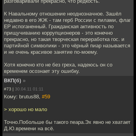
разговаривали прекрасно, что редкость.
К Навальному отношение неоднозначное. Зашёл
недавно в его ЖЖ - там герб России с пилами, флаг
ЕР испоганенный. Гражданская активность по
прищучиванию коррупционеров - это конечно
прекрасно, но такая творческая переработка гос. и
партийной символики - это чёрный пиар называется
и не очень красивое занятие по-моему.
Хотя конечно кто не без греха, надеюсь он со
временем осознает эту ошибку.
ВКП(б)
»
#73 |
30.04.11 01:11
Кому: brutus88,
#59
> хорошо но мало
Точно.Побольше бы такого пеара.Эх явно не хватает
Д.Ю.времени на всё.