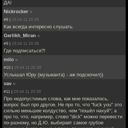
ДА!
Nickrocker
»
#8 |
29.04.11 20:39
Как всегда интересно слушать
Gerlikh_Miran
»
#9 |
29.04.11 20:39
Где подписаться?!
milo
»
#10 |
29.04.11 20:39
Услышал Юру (музыканта) - аж подскочил))
vav
»
#11 |
29.04.11 20:39
Про недопустимые слова, как мне показалось,
вопрос был про другое. Не про то, что "fuck you" это
сильно меньшее колдуство, чем "пошёл нахуй"; а
про то, что, например, слово "dick" можно перевести
по-разному, но Д.Ю. выбирает самое грубое