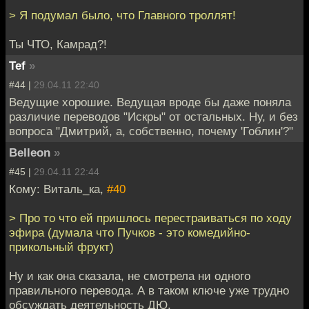
> Я подумал было, что Главного троллят!
Ты ЧТО, Камрад?!
Tef
»
#44 |
29.04.11 22:40
Ведущие хорошие. Ведущая вроде бы даже поняла
различие переводов "Искры" от остальных. Ну, и без
вопроса "Дмитрий, а, собственно, почему 'Гоблин'?"
Belleon
»
#45 |
29.04.11 22:44
Кому: Виталь_ка,
#40
> Про то что ей пришлось перестраиваться по ходу
эфира (думала что Пучков - это комедийно-
прикольный фрукт)
Ну и как она сказала, не смотрела ни одного
правильного перевода. А в таком ключе уже трудно
обсуждать деятельность ДЮ.