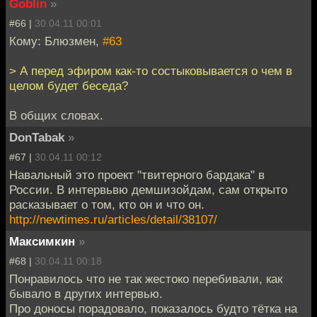
Goblin
»
#66 |
30.04.11 00:01
Кому: Блюзмен,
#63
> А перед эфиром как-то состыковывается о чем в
целом будет беседа?
В общих словах.
DonTabak
»
#67 |
30.04.11 00:12
Навальный это проект "твитерного бардака" в
России. В интервьвю демшизойдам, сам открыто
расказывает о том, кто он и что он.
http://newtimes.ru/articles/detail/38107/
Максимкин
»
#68 |
30.04.11 00:18
Понравилось что не так жестоко перебивали, как
бывало в других интервью.
Про доносы порадовало, показалось будто тётка на