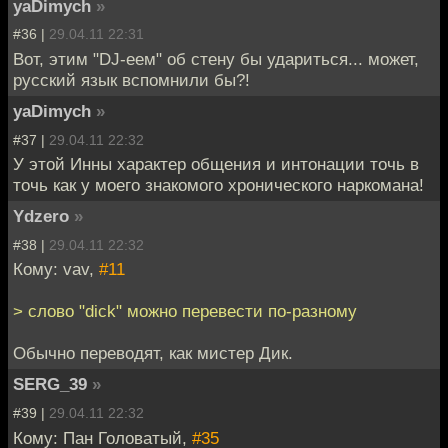
yaDimych
»
#36 |
29.04.11 22:31
Вот, этим "DJ-еем" об стену бы удариться... может,
русский язык вспомнили бы?!
yaDimych
»
#37 |
29.04.11 22:32
У этой Инны характер общения и интонации точь в
точь как у моего знакомого хронического наркомана!
Ydzero
»
#38 |
29.04.11 22:32
Кому: vav,
#11
> слово "dick" можно перевести по-разному
Обычно переводят, как мистер Дик.
SERG_39
»
#39 |
29.04.11 22:32
Кому: Пан Головатый,
#35