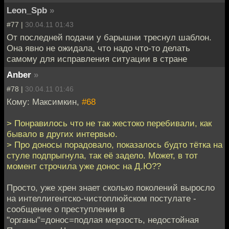
Leon_Spb
»
#77 |
30.04.11 01:43
От последней подачи у барышни треснул шаблон.
Она явно не ожидала, что надо что-то делать
самому для исправления ситуации в стране
Anber
»
#78 |
30.04.11 01:46
Кому: Максимкин,
#68
> Понравилось что не так жестоко перебивали, как
бывало в других интервью.
> Про доносы порадовало, показалось будто тётка на
стуле подпрыгнула, так её задело. Может, в тот
момент строчила уже донос на Д.Ю??
Просто, уже хрен знает сколько поколений выросло
на интеллигентско-чистоплюйском постулате -
сообщение о преступлении в
"органы"=донос=подлая мерзость, недостойная