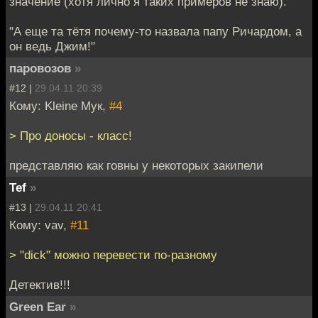
значение (хотя лично я таких примеров не знаю).
"А еще та тётя почему-то назвала папу Ричардом, а
он ведь Джим!"
паровозов
»
#12 |
29.04.11 20:39
Кому: Kleine Мук,
#4
> Про доносы - класс!
представляю как говны у некоторых закипели
Tef
»
#13 |
29.04.11 20:41
Кому: vav,
#11
> "dick" можно перевести по-разному
Детектив!!!
Green Ear
»