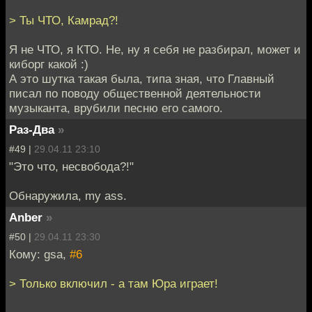
> Ты ЧТО, Камрад?!
Я не ЧТО, я КТО. Не, ну я себя не разбирал, может и
киборг какой :)
А это шутка такая была, типа зная, что Главный
писал по поводу общественной деятельности
музыканта, врубили песню его самого.
Раз-Два
»
#49 |
29.04.11 23:10
"Это что, несвобода?!"
Обнаружила, my ass.
Anber
»
#50 |
29.04.11 23:30
Кому: gsa,
#6
> Только включил - а там Юра играет!