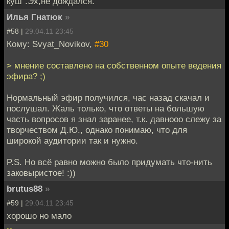
куш".Эх,не дождался.
Илья Гнатюк
»
#58 |
29.04.11 23:45
Кому: Svyat_Novikov,
#30
> мнение составлено на собственном опыте ведения
эфира? ;)
Нормальный эфир получился, час назад скачал и
послушал. Жаль только, что ответы на большую
часть вопросов я знал заранее, т.к. давнооо слежу за
творчеством Д.Ю., однако понимаю, что для
широкой аудитории так и нужно.
P.S. Но всё равно можно было придумать что-нить
заковыристое! :))
brutus88
»
#59 |
29.04.11 23:45
хорошо но мало