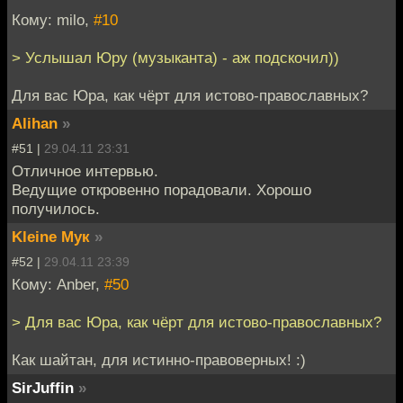
Кому: milo,
#10
> Услышал Юру (музыканта) - аж подскочил))
Для вас Юра, как чёрт для истово-православных?
Alihan
»
#51 |
29.04.11 23:31
Отличное интервью.
Ведущие откровенно порадовали. Хорошо
получилось.
Kleine Мук
»
#52 |
29.04.11 23:39
Кому: Anber,
#50
> Для вас Юра, как чёрт для истово-православных?
Как шайтан, для истинно-правоверных! :)
SirJuffin
»