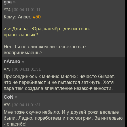
gsa
»
#74 |
30.04.11 01:11
Кому: Anber,
#50
> > Для вас Юра, как чёрт для истово-
православных?
Нет. Ты не слишком ли серьезно все
воспринимаешь?
nArano
»
#75 |
30.04.11 01:31
Присоединюсь к мнению многих: нечасто бывает,
что не перебивают и не пытаются заткнуть. Хотя
пара тем создала впечатление незаконченности.
CoN
»
#76 |
30.04.11 01:31
Мне тоже скучно небыло. И у друзей рожи веселые
были. Ладно, поработаем и посмотрим. За интервью
- спасибо!