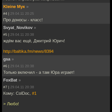
Kleine Мук
»
#4 |
29.04.11 20:25
Про доносы - класс!
Svyat_Novikov
»
#5 |
29.04.11 20:38
ждём вас ещё, Дмитрий Юрич!
http://baltika.fm/news/8394
gsa
»
#6 |
29.04.11 20:38
Только включил - а там Юра играет!
FoxBat
»
#7 |
29.04.11 20:38
Кому: ColDoc,
#1
> Любо!