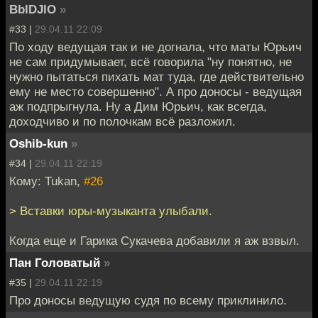
BbIDJlO
»
#33 |
29.04.11 22:09
По ходу ведущая так и не догнала, что маты Юрьич
не сам придумывает, всё говорила "ну понятно, не
нужно пытаться пихать мат туда, где действительно
ему не место совершенно". А про доносы - ведущая
аж подпрыгнула. Ну а Дим Юрьич, как всегда,
доходчиво и по полочкам всё разложил.
Oshib-kun
»
#34 |
29.04.11 22:19
Кому: Tukan,
#26
> Вставки юры-музыканта улыбали.
Когда еще и Гарика Сукачева добавили я аж взвыл.
Пан Головатый
»
#35 |
29.04.11 22:19
Про доносы ведущую судя по всему приклинило.