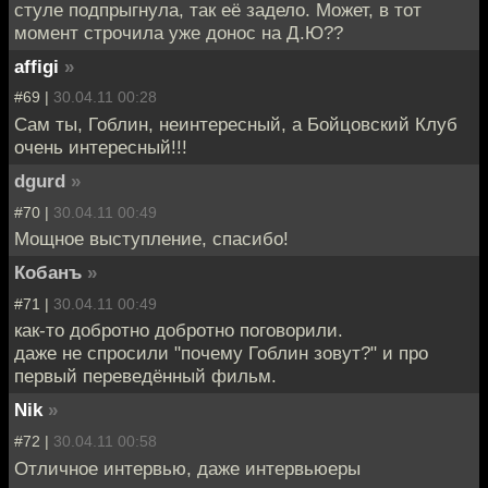
стуле подпрыгнула, так её задело. Может, в тот
момент строчила уже донос на Д.Ю??
affigi
»
#69 |
30.04.11 00:28
Сам ты, Гоблин, неинтересный, а Бойцовский Клуб
очень интересный!!!
dgurd
»
#70 |
30.04.11 00:49
Мощное выступление, спасибо!
Кобанъ
»
#71 |
30.04.11 00:49
как-то добротно добротно поговорили.
даже не спросили "почему Гоблин зовут?" и про
первый переведённый фильм.
Nik
»
#72 |
30.04.11 00:58
Отличное интервью, даже интервьюеры