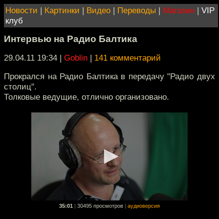
Новости
|
Картинки
|
Видео
|
Переводы
|
Магазин
|
VIP
клуб
Интервью на Радио Балтика
29.04.11 19:34
|
Goblin
|
141 комментарий
Прокрался на Радио Балтика в передачу "Радио двух
столиц".
Толковые ведущие, отлично организовано.
35:01
|
30495 просмотров
|
аудиоверсия