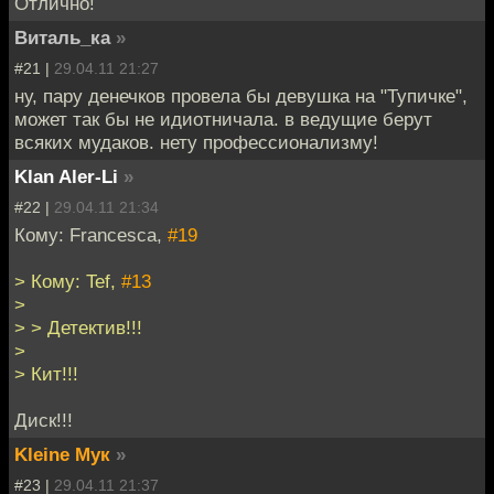
Отлично!
Виталь_ка
»
#21 |
29.04.11 21:27
ну, пару денечков провела бы девушка на "Тупичке",
может так бы не идиотничала. в ведущие берут
всяких мудаков. нету профессионализму!
Klan Aler-Li
»
#22 |
29.04.11 21:34
Кому: Francesca,
#19
> Кому: Tef,
#13
>
> > Детектив!!!
>
> Кит!!!
Диск!!!
Kleine Мук
»
#23 |
29.04.11 21:37