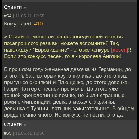
Стинги
»
#54 |
11.05.11 16:55
Кому: sherl,
#10
> Скажите, много ли песен-победителей хотя бы
позапрошлого раза вы можете вспомнить? Так,
навскидку? "Евровидение" - это же конкурс
[песен]
!!!
Если это конкурс песен, то я - королева Англии!
В прошлом году жеманная девочка из Германии, до
этого Рыбак, который круто пиликал, до этого наш
прыгун со скрипкой и Плющенко, до этого девочка-
Гарри Поттер с песней про моль. До этого уже
точной хронологии не помню, но были страшные
рожи с Финляндии, девка в мехах с Украины,
девушка с Турции, латыши зажигательные. В общем
вроде помню много. Но конкурс не песни, это да.
Стинги
»
#55 |
11.05.11 16:56