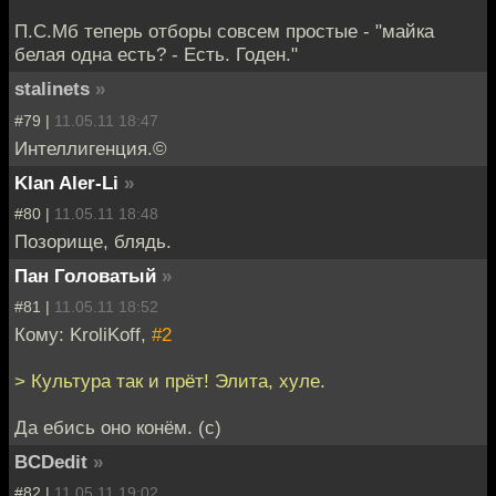
П.С.Мб теперь отборы совсем простые - "майка
белая одна есть? - Есть. Годен."
stalinets
»
#79 |
11.05.11 18:47
Интеллигенция.©
Klan Aler-Li
»
#80 |
11.05.11 18:48
Позорище, блядь.
Пан Головатый
»
#81 |
11.05.11 18:52
Кому: KroliKoff,
#2
> Культура так и прёт! Элита, хуле.
Да ебись оно конём. (с)
BCDedit
»
#82 |
11.05.11 19:02