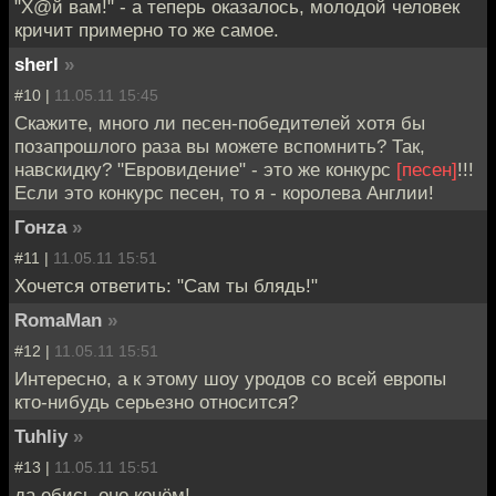
"Х@й вам!" - а теперь оказалось, молодой человек
кричит примерно то же самое.
sherl
»
#10 |
11.05.11 15:45
Скажите, много ли песен-победителей хотя бы
позапрошлого раза вы можете вспомнить? Так,
навскидку? "Евровидение" - это же конкурс
[песен]
!!!
Если это конкурс песен, то я - королева Англии!
Гонzа
»
#11 |
11.05.11 15:51
Хочется ответить: "Сам ты блядь!"
RomaMan
»
#12 |
11.05.11 15:51
Интересно, а к этому шоу уродов со всей европы
кто-нибудь серьезно относится?
Tuhliy
»
#13 |
11.05.11 15:51
да ебись оно конём!