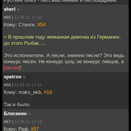
sherl
»
#65 |
11.05.11 17:10
Кому: Стинги,
#54
> В прошлом году жеманная девочка из Германии,
до этого Рыбак.....
Это исполнители. А песни, именно песни? Это ведь
конкурс песен. Не конкурс шоу, не конкурс певцов, а
[песен]
!
spetrov
»
#66 |
11.05.11 17:11
Кому: maks_ekb,
#19
Так и было.
Блюзмен
»
#67 |
11.05.11 17:19
Кому: Раф,
#57