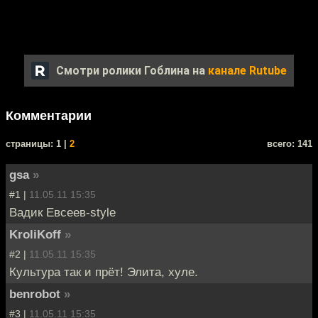
Смотри ролики Гоблина на
канале Rutube
Комментарии
cтраницы: 1 |
2
всего: 141
gsa
»
#1 |
11.05.11 15:35
Вадик Евсеев-style
KroliKoff
»
#2 |
11.05.11 15:35
Культура так и прёт! Элита, хуле.
benrobot
»
#3 |
11.05.11 15:35