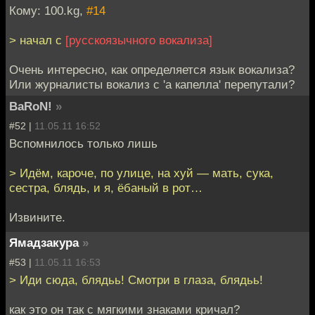
Кому: 100.kg,
#14
> начал с
[русскоязычного вокализа]
Очень интересно, как определяется язык вокализа?
Или журналисты вокализ с 'а капелла' перепутали?
BaRoN!
»
#52 |
11.05.11 16:52
Вспомнилось только лишь
> Идём, кароче, по улице, на хуй — мать, сука,
сестра, блядь, и я, ёбаный в рот…
Извините.
Ямадзакура
»
#53 |
11.05.11 16:53
> Иди сюда, блядьь! Смотри в глаза, блядьь!
как это он так с мягкими знаками кричал?