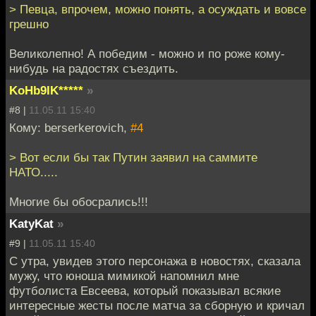
> Певца, впрочем, можно понять, а осуждать и вовсе
грешно
Великолепно! А победим - можно и по роже кому-
нибудь на радостях съездить.
KoHb9IK*****
»
#8 |
11.05.11 15:40
Кому: berserkerovich,
#4
> Вот если бы так Путин заявил на саммите
НАТО.....
Многие бы обосрались!!!
KatyKat
»
#9 |
11.05.11 15:40
С утра, увидев этого персонажа в новостях, сказала
мужу, что юноша мимикой напомнил мне
футболиста Евсеева, который показывал всякие
интересные жесты после матча за сборную и кричал