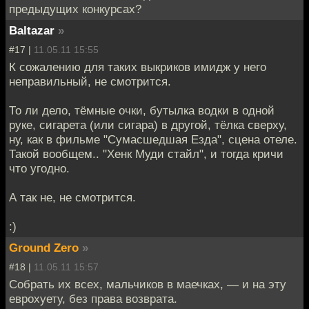
предыдущих конкурсах?
Baltazar
»
#17 |
11.05.11 15:55
К сожалению для таких выкриков имидж у него
неправильный, не смотрится.
То ли дело, тёмные очки, бутылка водки в одной
руке, сигарета (или сигара) в другой, тёлка сверху,
ну, как в фильме "Сумасшедшая Езда", сцена отеле.
Такой вообщем.. "Хенк Муди стайл", и тогда кричи
что угодно.
А так не, не смотрится.
:)
Ground Zero
»
#18 |
11.05.11 15:57
Собрать их всех, мальчиков в маечках, — и на эту
еврохуету, без права возврата.