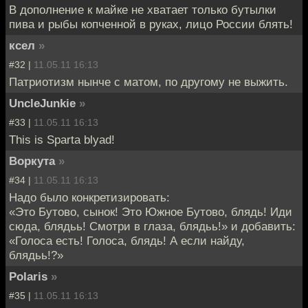
В дополнение к майке не хватает только бутылки
пива и рыбы копченной в руках, лицо России блять!
ксел
»
#32 |
11.05.11 16:13
Патриотизм нынче с матом, по другому не выжить.
UncleJunkie
»
#33 |
11.05.11 16:13
This is Sparta blyad!
Воркута
»
#34 |
11.05.11 16:13
Надо было конкретизировать:
«Это Бутово, сынок! Это Южное Бутово, блядь! Иди
сюда, блядьь! Смотри в глаза, блядьь!» и добавить:
«Голоса есть! Голоса, блядь! А если найду,
блядьь!?»
Polaris
»
#35 |
11.05.11 16:13