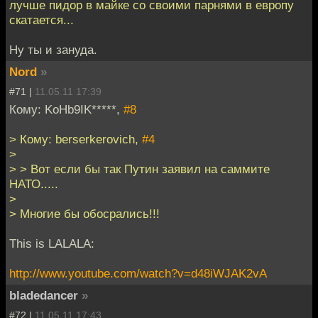
лучше пидор в майке со своими парнями в европу
скатается...
Ну ты и зануда.
Nord
»
#71 |
11.05.11 17:39
Кому: KoHb9IK*****,
#8
> Кому: berserkerovich,
#4
>
> > Вот если бы так Путин заявил на саммите
НАТО.....
>
> Многие бы обосрались!!!
This is LALALA:
http://www.youtube.com/watch?v=d48iWJAK2vA
bladedancer
»
#72 |
11.05.11 17:43