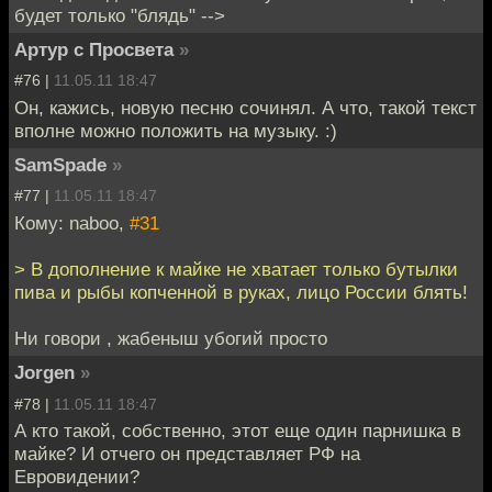
будет только "блядь" -->
Артур с Просвета
»
#76 |
11.05.11 18:47
Он, кажись, новую песню сочинял. А что, такой текст
вполне можно положить на музыку. :)
SamSpade
»
#77 |
11.05.11 18:47
Кому: naboo,
#31
> В дополнение к майке не хватает только бутылки
пива и рыбы копченной в руках, лицо России блять!
Ни говори , жабеныш убогий просто
Jorgen
»
#78 |
11.05.11 18:47
А кто такой, собственно, этот еще один парнишка в
майке? И отчего он представляет РФ на
Евровидении?