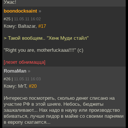
Ужас!
boondocksaint
»
#25 |
11.05.11 16:02
Кому: Baltazar,
#17
> Такой вообщем.. "Хенк Муди стайл"
"Right you are, motherfuckaaa!!!!" (с)
[лезет обнимацца]
RomaMan
»
#26 |
11.05.11 16:03
Кому: MrT,
#20
Интересно посмотреть, сколько денег списано на
участие РФ в этой шняге. Небось, бюджеты
зашкаливают... Нах надо в науку или производство
вбиваться, лучше пидор в майке со своими парнями
в европу скатается...