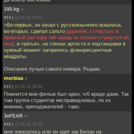
100.kg
»
#14 |
11.05.11 15:51
>Во-первых, он начал с русскоязычного вокализа,
во-вторых, сделал сальто
[удачное, к счастью: в
прошлый раз пару лет назад он сильно стукнулся об
пол]
, в-третьих, на спинах артиста и подтанцовки в
нужный момент загорелись флюоресцентные
квадраты.
Описание лучше самого номера. Рыдаю.
morbias
»
#15 |
11.05.11 15:52
Помнится мне фильм был один, ч/б вроде даже. Так
там группа студентов несправедливых, по их
мнению, преподавателей - таво.
3eFEAR
»
#16 |
11.05.11 15:52
мне показалось или он одет как Билан на