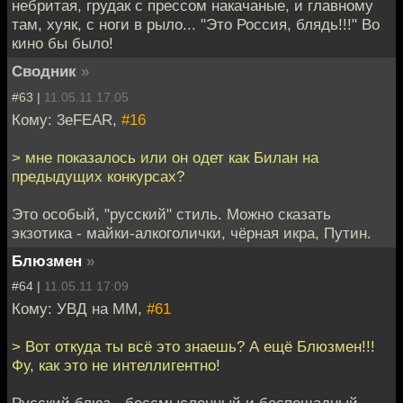
небритая, грудак с прессом накачаные, и главному
там, хуяк, с ноги в рыло... "Это Россия, блядь!!!" Во
кино бы было!
Сводник
»
#63 |
11.05.11 17:05
Кому: 3eFEAR,
#16
> мне показалось или он одет как Билан на
предыдущих конкурсах?
Это особый, "русский" стиль. Можно сказать
экзотика - майки-алкоголички, чёрная икра, Путин.
Блюзмен
»
#64 |
11.05.11 17:09
Кому: УВД на ММ,
#61
> Вот откуда ты всё это знаешь? А ещё Блюзмен!!!
Фу, как это не интеллигентно!
Русский блюз - бессмысленный и беспощадный.