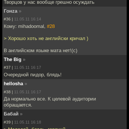
Творцов у нас вообще грешно осуждать
Гонzа
»
#36 |
11.05.11 16:14
Кому: mihadoomal,
#28
> Хорошо хоть не английски кричал )
В английском языке мата нет!(с)
The Big
»
#37 |
11.05.11 16:17
Очередной пидор, блядь!
hellosha
»
#38 |
11.05.11 16:17
Да нормально все. К целевой аудитории
обращается.
Бабай
»
#39 |
11.05.11 16:18