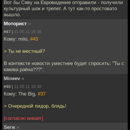
Вот бы Сяву на Евровидение отправили - получили
культурный шок и трепет. А тут как-то простовато
вышло.
Моторист
»
#47 |
11.05.11 16:36
Кому: milo,
#43
> Ты не местный?
В контексте новости уместнее будет спросить: "Ты с
какова раёна???".
Mineev
»
#48 |
11.05.11 16:38
Кому: The Big,
#37
> Очередной пидор, блядь!
[согласно кивает]
Serж
»