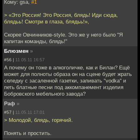
Кому: gsa,
#1
> «Это Россия! Это Россия, блядь! Иди сюда,
блядьь! Смотри в глаза, блядьь!»,
Скорее Овчинников-style. Это же у него было "Я
капитан команды, блядь!"
Блюзмен
»
#56 |
11.05.11 16:57
А почему он тоже в алкоголичке, как и Билан? Ещё
может для полноты образа он на сцене будет жрать
селедку с засаленной газетки, запивать "vodka" и
петь блатные песни под аккомпанемент изделия
Бобровского мебельного завода?
Раф
»
#57 |
11.05.11 17:01
> Молодой, блядь, горячий.
Понять и простить.