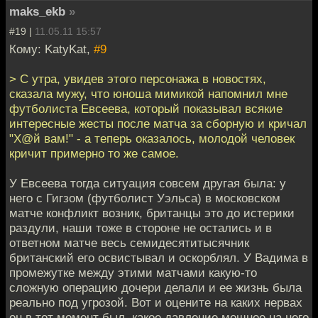
maks_ekb
»
#19 |
11.05.11 15:57
Кому: KatyKat,
#9
> С утра, увидев этого персонажа в новостях,
сказала мужу, что юноша мимикой напомнил мне
футболиста Евсеева, который показывал всякие
интересные жесты после матча за сборную и кричал
"Х@й вам!" - а теперь оказалось, молодой человек
кричит примерно то же самое.
У Евсеева тогда ситуация совсем другая была: у
него с Гигзом (футболист Уэльса) в московском
матче конфликт возник, британцы это до истерики
раздули, наши тоже в стороне не остались и в
ответном матче весь семидесятитысячник
британский его освистывал и оскорблял. У Вадима в
промежутке между этими матчами какую-то
сложную операцию дочери делали и ее жизнь была
реально под угрозой. Вот и оцените на каких нервах
он в тот момент был, какое давление мощное на него