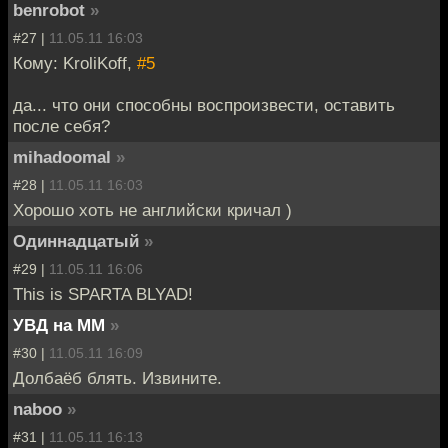
benrobot
»
#27 |
11.05.11 16:03
Кому: KroliKoff,
#5
да... что они способны воспроизвести, оставить
после себя?
mihadoomal
»
#28 |
11.05.11 16:03
Хорошо хоть не английски кричал )
Одиннадцатый
»
#29 |
11.05.11 16:06
This is SPARTA BLYAD!
УВД на ММ
»
#30 |
11.05.11 16:09
Долбаёб блять. Извините.
naboo
»
#31 |
11.05.11 16:13