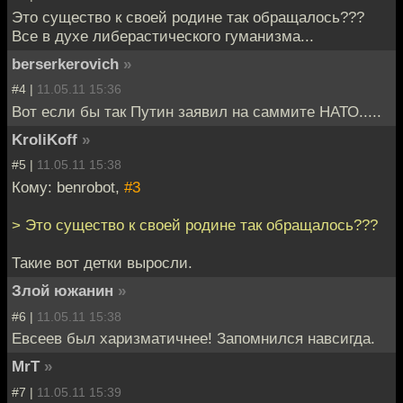
Это существо к своей родине так обращалось???
Все в духе либерастического гуманизма...
berserkerovich
»
#4 |
11.05.11 15:36
Вот если бы так Путин заявил на саммите НАТО.....
KroliKoff
»
#5 |
11.05.11 15:38
Кому: benrobot,
#3
> Это существо к своей родине так обращалось???
Такие вот детки выросли.
Злой южанин
»
#6 |
11.05.11 15:38
Евсеев был харизматичнее! Запомнился навсигда.
MrT
»
#7 |
11.05.11 15:39