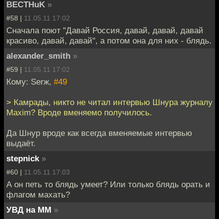
BECTHuK
»
#58 |
11.05.11 17:02
Сначала поют "Давай Россия, давай, давай, давай
красиво, давай, давай", а потом она для них - блядь.
alexander_smith
»
#59 |
11.05.11 17:02
Кому: Serж,
#49
> Камрады, никто не читал интервью Шнура журналу
Maxim? Вроде вменяемо получилось.
Да Шнур вроде как всегда вменяемые интервью
выдаёт.
stepnick
»
#60 |
11.05.11 17:03
А он петь то блядь умеет? Или только блядь орать и
флагом махать?
УВД на ММ
»