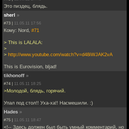
Это пиздец, блядь.
sherl
»
#73 |
11.05.11 17:56
Кому: Nord,
#71
> This is LALALA:
>
>
http://www.youtube.com/watch?v=d48iWJAK2vA
This is Eurovision, bljad!
tikhonoff
»
#74 |
11.05.11 18:25
>Молодой, блядь, горячий.
Упал под стол!! Уха-ха!! Насмешили. :)
Hades
»
#75 |
11.05.11 18:47
<!-- Здесь должен был быть умный комментарий, но