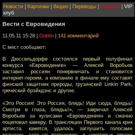
Новости
|
Картинки
|
Видео
|
Переводы
|
Магазин
|
VIP
клуб
Вести с Евровидения
11.05.11 15:28
|
Goblin
|
141 комментарий
С мест сообщают:
В Дюссельдорфе состоялся первый полуфинал
конкурса «Евровидение» — Алексей Воробьев
заставил россиян понервничать и становится
интернет-героем, а компанию в финале ему составят
финский защитник природы, грузинский Linkin Park,
греческий брэйкдэнс и другие.
«Это Россия! Это Россия, блядь! Иди сюда, блядьь!
Смотри в глаза, блядьь!», — закричал Алексей
Воробьев за кулисами «Евровидения» и смачно
поцеловал камеру. В трансляции Первого канала крик
артиста, кажется, удалось заглушить голосами
ведущих, зато не получилось в некоторых других