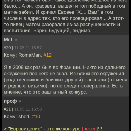
было... А он, красавец, вышел и гол победный в том
матче забил. И кричал Евсеев "Х..., Вам" в том
числе и в адрес тех, кто его провоцировал... А этот-
то пивец матом разорался из-за распущенности и
воспитания. Барин будущий, видимо.
MrT
»
#20 |
11.05.11 15:57
Кому: RomaMan,
#12
Я в 2008 как раз был во Франции. Никто из дальнего
окружения пор него не знал. Из ближнего окружения
(родственников и близких друзей) слышали (от меня
и родных, видимо), но не следят совершенно. Есть
мнение, что это заштатный конкурс.
проф
»
#21 |
11.05.11 15:58
Кому: sherl,
#10
> "Евровидение" - это же конкурс
[песен]
!!!