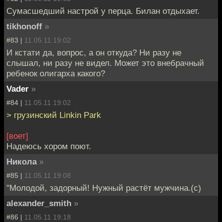
Сумасшедший настрой у перца. Билан отдыхает.
tikhonoff
»
#83 |
11.05.11 19:02
И кстати да, вопрос, а он откуда? Ни разу не
слышал, ни разу не видел. Может это внебрачный
ребенок олигарха какого?
Vader
»
#84 |
11.05.11 19:02
> грузинский Linkin Park
[воет]
Надеюсь хором поют.
Никола
»
#85 |
11.05.11 19:08
"Молодой, задорный! Нужный растёт мужчина.(с)
alexander_smith
»
#86 |
11.05.11 19:18