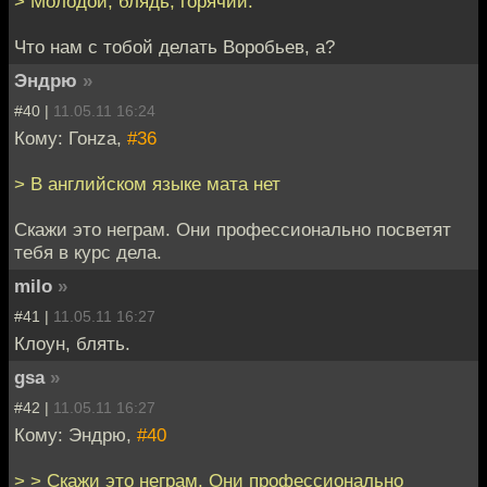
> Молодой, блядь, горячий.
Что нам с тобой делать Воробьев, а?
Эндрю
»
#40 |
11.05.11 16:24
Кому: Гонzа,
#36
> В английском языке мата нет
Скажи это неграм. Они профессионально посветят
тебя в курс дела.
milo
»
#41 |
11.05.11 16:27
Клоун, блять.
gsa
»
#42 |
11.05.11 16:27
Кому: Эндрю,
#40
> > Скажи это неграм. Они профессионально