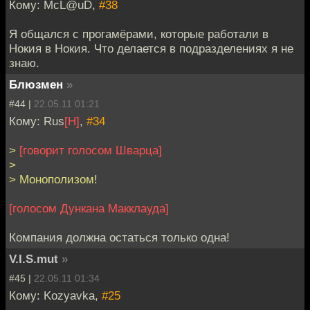
Кому: McL@uD,
#38
Я общался с прогамёрами, которые работали в
Нокия в Нокия. Что делается в подразделениях я не
знаю.
Блюзмен
»
#44 |
22.05.11 01:21
Кому: Rus
[H]
,
#34
>
[говорит голосом Шварца]
>
> Монополизом!
[голосом Дункана Макклауда]
Компания должна остаться только одна!
V.I.S.mut
»
#45 |
22.05.11 01:34
Кому: Kozyavka,
#25