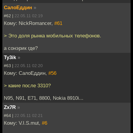
СалоЕддин
»
#62 |
22.05.11 02:19
Кому: NickRomancer,
#61
> Это доля рынка мобильных телефонов.
а сонэрик где?
Ty3ik
»
#63 |
22.05.11 02:20
Кому: СалоЕддин,
#56
> какие после 3310?
N95, N91, E71, 8800, Nokia 8910i...
Zx7R
»
#64 |
22.05.11 02:21
Кому: V.I.S.mut,
#6