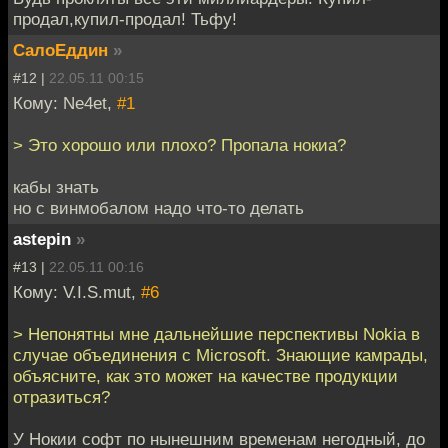
продал,купил-продал! Тьфу!
СалоЕддин
»
#12 |
22.05.11 00:15
Кому: Ne4et,
#1
> Это хорошо или плохо? Пропала нокиа?
кабы знать
но с винмобалом надо что-то делать
astepin
»
#13 |
22.05.11 00:16
Кому: V.I.S.mut,
#6
> Непонятны мне дальнейшие перспективы Nokia в
случае объединения с Microsoft. Знающие камрады,
объясните, как это может на качестве продукции
отразиться?
У Нокии софт по нынешним временам негодный, до