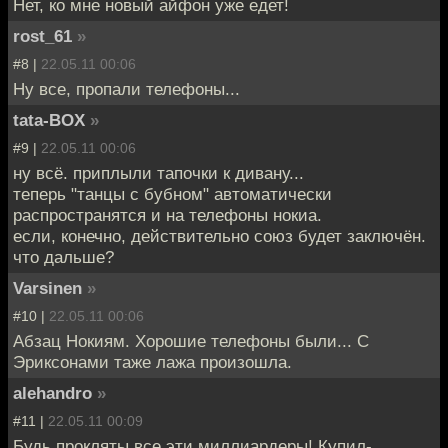
Нет, ко мне новый айфон уже едет!
rost_61
»
#8 |
22.05.11 00:06
Ну все, пропали телефоны...
tata-BOX
»
#9 |
22.05.11 00:06
ну всё. приплыли тапочки к дивану...
теперь "танцы с бубном" автоматически
распространятся и на телефоны нокиа.
если, конечно, действительно союз будет заключён.
что дальше?
Varsinen
»
#10 |
22.05.11 00:06
Абзац Нокиям. Хорошие телефоны были... С
Эриксонами таже лажа произошла.
alehandro
»
#11 |
22.05.11 00:09
Будь прокляты все эти миллиардеры! Купил-