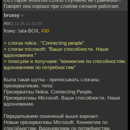
Со старой Motorola CD930 случайно не сравнивал?
Говорят она хорошо при слабом сигнале работает.
brussy
»
#55 |
22.05.11 02:09
Кому: tata-BOX,
#30
> слоган nokia : "Connecting people"
> слоган microsoft: "Ваши способности. Наше
вдохновение."
> плюсуем и получаем: "коннектим по способностям.
вдохновляем по потребностям"
Была такая шутка - приписывать слоганы
презервативам, типа:
Презерватиы Nokia. Connecting People.
Презервативы Microsoft. Ваши способности. Наше
вдохновение.
Переделываем означеный выше вариант:
Новые презервативы Microsoft. Коннектим по
способностям. Вдохновляем по потребностям.