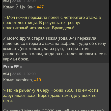
#53 |
22.05.11 02:09
Кому: Й Цу Кенг,
#47
> Моя нокия пережила полет с четвертого этажа в
пролет лестницы. В результате треснул
пластиковый чехольчик. Бракоделы!
У моего друга старая Нокия(года 3-4) пережила
падение со второго этажа на асфальт, удар об стену
комнаты(выскользнула из рук), но при этом
разлетелась в хлам, когда он пытался положить ее в
карман брюк.
ErrorFF
»
#54 |
22.05.11 02:09
Кому: Varsinen,
#19
> Но на рыбалку я беру Нокию 7650. По ёмкости
заруливает всех! Берёт даже там, где у всех нет
сети.