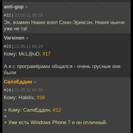
anti-gop
»
#22 |
22.05.11 00:29
Эх, взамен Нокии взял Сони-Эриксон. Нокия нынче
уже не та!
Varsinen
»
#23 |
22.05.11 00:29
Кому: McL@uD,
#17
А я с програмёрами общался - очень грусные они
были
СалоЕддин
»
#24 |
22.05.11 00:39
Кому: Habilis,
#16
> Кому: СалоЕддин,
#12
>
> Уже есть Windows Phone 7 и он отличный.