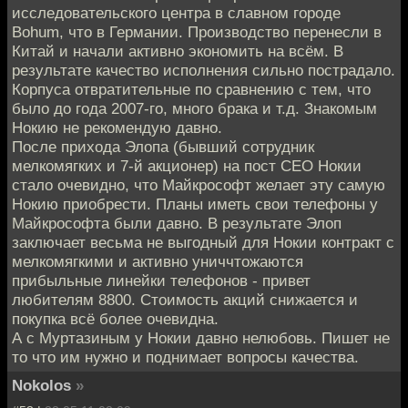
исследовательского центра в славном городе
Bohum, что в Германии. Производство перенесли в
Китай и начали активно экономить на всём. В
результате качество исполнения сильно пострадало.
Корпуса отвратительные по сравнению с тем, что
было до года 2007-го, много брака и т.д. Знакомым
Нокию не рекомендую давно.
После прихода Элопа (бывший сотрудник
мелкомягких и 7-й акционер) на пост CEO Нокии
стало очевидно, что Майкрософт желает эту самую
Нокию приобрести. Планы иметь свои телефоны у
Майкрософта были давно. В результате Элоп
заключает весьма не выгодный для Нокии контракт с
мелкомягкими и активно униччтожаются
прибыльные линейки телефонов - привет
любителям 8800. Стоимость акций снижается и
покупка всё более очевидна.
А с Муртазиным у Нокии давно нелюбовь. Пишет не
то что им нужно и поднимает вопросы качества.
Nokolos
»