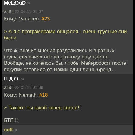
McL@uD
»
#38 |
22.05.11 01:07
Кому: Varsinen,
#23
> А я с програмёрами общался - очень грусные они
были
Что ж, значит мнения разделились и в разных
подразделениях оно по разному ощущается.
Вообще, не хотелось бы, чтобы Майкрософт после
покупки оставила от Нокии один лишь бренд...
П.Д.О.
»
#39 |
22.05.11 01:08
Кому: Nemeth,
#18
> Так вот ты какой конец света!!!
БТП!!!
colt
»