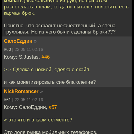
комнаты(выскользнула из рук), но при этом
разлетелась в хлам, когда он пытался положить ее в
карман брюк.
Понятно, что асфальт некачественный, а стена
трухлявая. Но из чего были сделаны брюки???
СалоЕддин
»
#60 |
22.05.11 02:16
Кому: S.Justas,
#46
> > Сделка с нокией, сделка с скайп.
и как монетизировать сие благолепие?
NickRomancer
»
#61 |
22.05.11 02:16
Кому: СалоЕддин,
#57
> это что и в каом сегменте?
Это доля рынка мобильных телефонов.