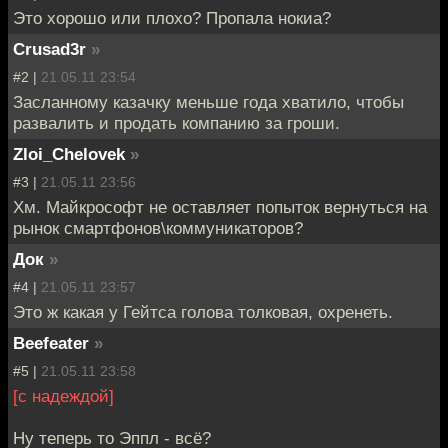
Это хорошо или плохо? Пропала нокиа?
Crusad3r
»
#2 |
21.05.11 23:54
Засланному казачку меньше года хватило, чтобы
развалить и продать компанию за гроши.
Zloi_Chelovek
»
#3 |
21.05.11 23:56
Хм. Майкрософт не оставляет попыток вернуться на
рынок смартфонов\коммуникаторов?
Док
»
#4 |
21.05.11 23:57
Это ж какая у Гейтса голова толковая, охренеть.
Beefeater
»
#5 |
21.05.11 23:58
[с надеждой]
Ну теперь то Эппл - всё?