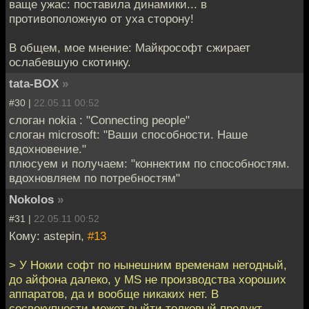
ваще ужас: поставила динамики... в
противоположную от уха сторону!
В общем, мое мнение: Майкрософт сжирает
ослабевшую скотинку.
tata-BOX
»
#30 |
22.05.11 00:52
слоган nokia : "Connecting people"
слоган microsoft: "Ваши способности. Наше
вдохновение."
плюсуем и получаем: "коннектим по способностям.
вдохновляем по потребностям"
Nokolos
»
#31 |
22.05.11 00:52
Кому: astepin,
#13
> У Нокии софт по нынешним временам негодный,
до айфона далеко, у MS не производства хороших
аппаратов, да и вообще никаких нет. В
сосвокупности может выйти толковый продукт.