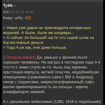
Ty3ik
»
#29 |
22.05.11 00:46
Кому: urfin,
#21
> Нокия уже давно не производила интересных
моделей. А были, были же шедевры...
> А сейчас по большей части это сырой шлак за
баснословные деньги.
> Года 4 уж как, или даже больше.
[Согласно кивает]
Да, раньше у финнов были
хорошие телефоны. Но как раз в последние года 3-4
что-то с ними стало не то: пыль под экраном,
хрустящие корпуса, жуткий пластик, неудобнейшая
операционка (сравнивала сама с ВМ и Андроид),
гемор с подписями, некросплатформенный софт,
малая ориентированность на пальцы - короче,
юзерфрендли никакой.
А с дешевыми мобилками (1280, 1616 и подобными)