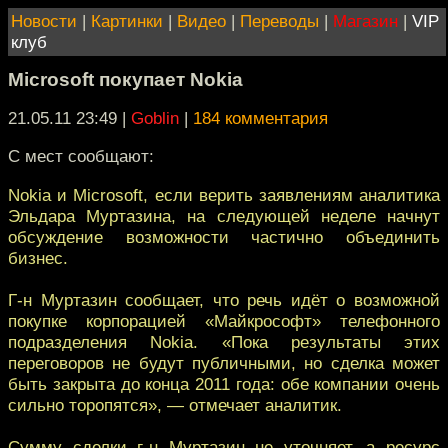
Новости
|
Картинки
|
Видео
|
Переводы
|
Магазин
|
VIP
клуб
Microsoft покупает Nokia
21.05.11 23:49
|
Goblin
|
184 комментария
С мест сообщают:
Nokia и Microsoft, если верить заявлениям аналитика
Эльдара Муртазина, на следующей неделе начнут
обсуждение возможности частично объединить
бизнес.
Г-н Муртазин сообщает, что речь идёт о возможной
покупке корпорацией «Майкрософт» телефонного
подразделения Nokia. «Пока результаты этих
переговоров не будут публичными, но сделка может
быть закрыта до конца 2011 года: обе компании очень
сильно торопятся», — отмечает аналитик.
Сумму сделки г-н Муртазин не уточняет, а ресурс