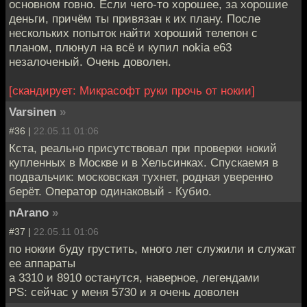
основном говно. Если чего-то хорошее, за хорошие
деньги, причём ты привязан к их плану. После
нескольких попыток найти хороший телепон с
планом, плюнул на всё и купил nokia e63
незалоченый. Очень доволен.
[скандирует: Микрасофт руки прочь от нокии]
Varsinen
»
#36 |
22.05.11 01:06
Кста, реально присутствовал при проверки нокий
купленных в Москве и в Хельсинках. Спускаемя в
подвальчик: московская тухнет, родная уверенно
берёт. Оператор одинаковый - Кубио.
nArano
»
#37 |
22.05.11 01:06
по нокии буду грустить, много лет служили и служат
ее аппараты
а 3310 и 8910 останутся, наверное, легендами
PS: сейчас у меня 5730 и я очень доволен