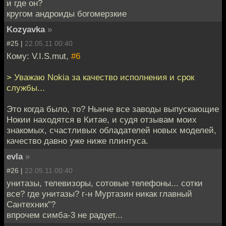
и где он?
кругом андроиды богомерзкие
Kozyavka
»
#25 |
22.05.11 00:40
Кому: V.I.S.mut,
#6
> Уважаю Nokia за качество исполнения и срок
службы...
Это когда было, то? Нынче все заводы выпускающие
Нокии находятся в Китае, и судя отзывам моих
знакомых, счастливых обладателей новых моделей,
качество давно уже ниже плинтуса.
evla
»
#26 |
22.05.11 00:40
унитазы, телевизоры, сотовые телефоны... сотки
все? где унитазы? г-н Муртазин никак главный
Сантехник”?
впрочем симба-3 не радует...