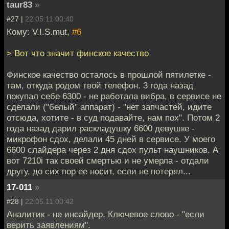
taur83
»
#27 |
22.05.11 00:40
Кому: V.I.S.mut,
#6
> Вот что значит финское качество
Финское качество осталось в прошлой пятилетке -
там, откуда родом твой телефон. 3 года назад
покупал себе 6300 - не работала вибра, в сервисе не
сделали ("белый" аппарат) - "нет запчастей, идите
отсюда, хотите - в суд подавайте, нам пох". Потом 2
года назад дарил раскладушку 6600 девушке -
микрофон сдох, делали 45 дней в сервисе. У моего
6600 слайдера через 2 дня сдох пульт наушников. А
вот 7210i так своей смертью и не умерла - отдали
другу, до сих пор ее носит, если не потерял...
17-011
»
#28 |
22.05.11 00:42
Аналитик - не инсайдер. Ключевое слово - "если
верить заявлениям".