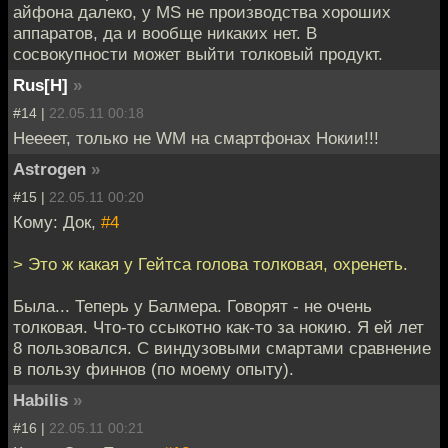
айфона далеко, у MS не производства хороших
аппаратов, да и вообще никаких нет. В
сосвокупности может выйти толковый продукт.
Rus[H]
»
#14 |
22.05.11 00:18
Неееет, только не WM на смартфонах Нокии!!!
Astrogen
»
#15 |
22.05.11 00:20
Кому: Док,
#4
> Это ж какая у Гейтса голова толковая, охренеть.
Была... Теперь у Балмера. Говорят - не очень
толковая. Что-то ссыкотно как-то за нокию. Я ей лет
8 пользовался. С виндузовыми смартами сравнение
в пользу финнов (по моему опыту).
Habilis
»
#16 |
22.05.11 00:21