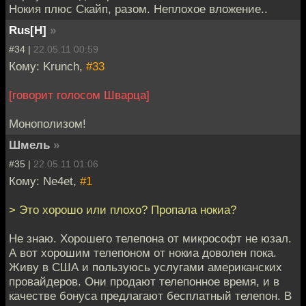
Нокия плюс Скайп, разом. Неплохое вложение..
Rus[H]
»
#34 |
22.05.11 00:59
Кому: Krunch,
#33
[говорит голосом Шварца]
Монополизом!
Шмель
»
#35 |
22.05.11 01:06
Кому: Ne4et,
#1
> Это хорошо или плохо? Пропала нокиа?
Не знаю. Хорошего телепона от микрософт не юзал.
А вот хорошим телепоном от нокиа доволен пока.
Живу в США и пользуюсь услугами американских
провайдеров. Они продают телепонное время, и в
качестве бонуса предлагают бесплатный телепон. В