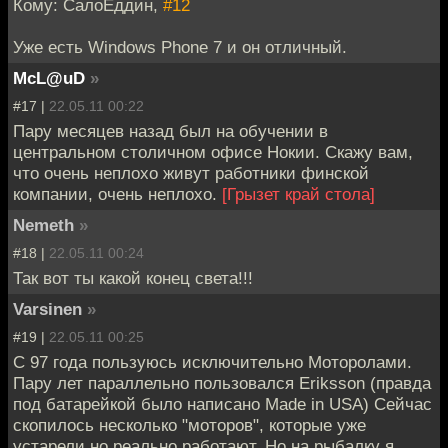
Кому: СалоЕддин,
#12
Уже есть Windows Phone 7 и он отличный.
McL@uD
»
#17 |
22.05.11 00:22
Пару месяцев назад был на обучении в
центральном столичном офисе Нокии. Скажу вам,
что очень неплохо живут работники финской
компании, очень неплохо.
[Грызет край стола]
Nemeth
»
#18 |
22.05.11 00:24
Так вот ты какой конец света!!!
Varsinen
»
#19 |
22.05.11 00:25
С 97 года пользуюсь исключительно Моторолами.
Пару лет параллельно пользовался Eriksson (правда
под батарейкой было написано Made in USA) Сейчас
скопилось несколько "моторов", которые уже
устарели но реально работают. Но на рыбалку я