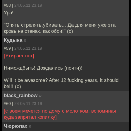
#58 |
24.05.11 23:19
Ура!
"Опять стрелять,убивать... Да для меня уже эта
кровь на стенах, как обои!" (с)
Кудыка
»
#59 |
24.05.11 23:19
[Утирает пот]
Нимождбыть! Дождались (почти)!
Will it be awesome? After 12 fucking years, it should
be!!! (c)
black_rainbow
»
#60 |
24.05.11 23:19
[с воем мечется по дому с молотком, вспоминая
куда запрятал копилку]
Чюрюпах
»