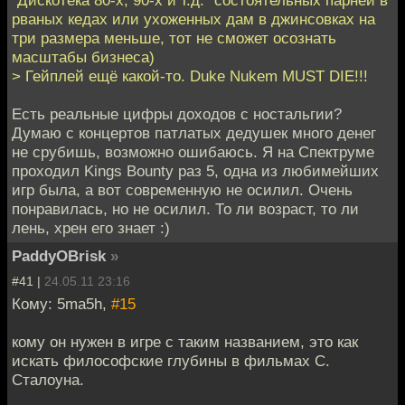
рваных кедах или ухоженных дам в джинсовках на
три размера меньше, тот не сможет осознать
масштабы бизнеса)
> Гейплей ещё какой-то. Duke Nukem MUST DIE!!!
Есть реальные цифры доходов с ностальгии?
Думаю с концертов патлатых дедушек много денег
не срубишь, возможно ошибаюсь. Я на Спектруме
проходил Kings Bounty раз 5, одна из любимейших
игр была, а вот современную не осилил. Очень
понравилась, но не осилил. То ли возраст, то ли
лень, хрен его знает :)
PaddyOBrisk
»
#41 |
24.05.11 23:16
Кому: 5ma5h,
#15
кому он нужен в игре с таким названием, это как
искать философские глубины в фильмах С.
Сталоуна.