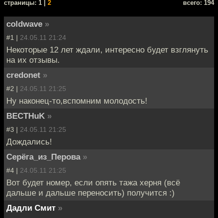
cтраницы: 1 |
2
всего: 194
coldwave
»
#1 |
24.05.11 21:24
Некоторые 12 лет ждали, интересно будет взглянуть
на их отзывы.
credonet
»
#2 |
24.05.11 21:25
Ну наконец-то,вспомним молодость!
BECTHuK
»
#3 |
24.05.11 21:25
Дождались!
Серёга_из_Перова
»
#4 |
24.05.11 21:25
Вот будет номер, если опять тажа херня (всё
дальше и дальше переносить) получится :)
Дадли Смит
»