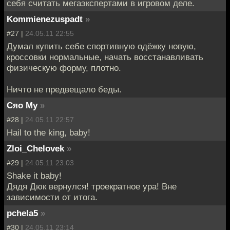
себя считать мегаэкспертами в игровом деле.
Kommienezuspadt
»
#27 |
24.05.11 22:55
Думал купить себе спортивную одёжку новую,
кроссовки нормальные, начать восстанавливать
физическую форму, плотно.
Ничто не предвещало беды.
Сяо Му
»
#28 |
24.05.11 22:57
Hail to the king, baby!
Zloi_Chelovek
»
#29 |
24.05.11 23:03
Shake it baby!
Дядя Дюк вернулся! троекратное ура! Вне
зависимости от итога.
pchela5
»
#30 |
24.05.11 23:14