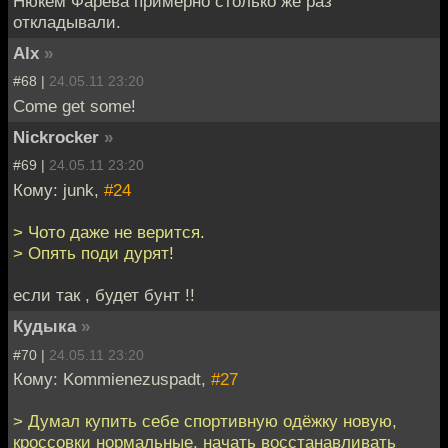
Нюкем Фарева примерно столько же раз
откладывали.
Alx
»
#68 |
24.05.11 23:20
Come get some!
Nickrocker
»
#69 |
24.05.11 23:20
Кому: junk,
#24
> Чото даже не верится.
> Опять поди дурят!
если так , будет бунт !!
Кудыка
»
#70 |
24.05.11 23:20
Кому: Kommienezuspadt,
#27
> Думал купить себе спортивную одёжку новую,
кроссовки нормальные, начать восстанавливать