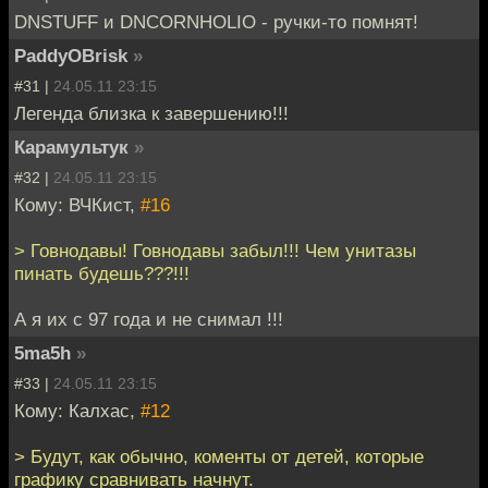
DNSTUFF и DNCORNHOLIO - ручки-то помнят!
PaddyOBrisk
»
#31 |
24.05.11 23:15
Легенда близка к завершению!!!
Карамультук
»
#32 |
24.05.11 23:15
Кому: ВЧКист,
#16
> Говнодавы! Говнодавы забыл!!! Чем унитазы
пинать будешь???!!!
А я их с 97 года и не снимал !!!
5ma5h
»
#33 |
24.05.11 23:15
Кому: Калхас,
#12
> Будут, как обычно, коменты от детей, которые
графику сравнивать начнут.