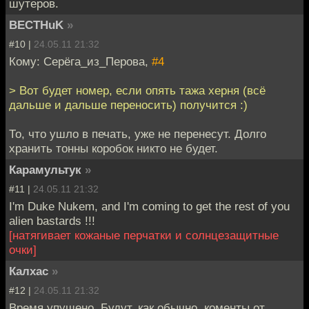
шутеров.
BECTHuK
»
#10 |
24.05.11 21:32
Кому: Серёга_из_Перова,
#4
> Вот будет номер, если опять тажа херня (всё
дальше и дальше переносить) получится :)
То, что ушло в печать, уже не перенесут. Долго
хранить тонны коробок никто не будет.
Карамультук
»
#11 |
24.05.11 21:32
I'm Duke Nukem, and I'm coming to get the rest of you
alien bastards !!!
[натягивает кожаные перчатки и солнцезащитные
очки]
Калхас
»
#12 |
24.05.11 21:32
Время упущено. Будут, как обычно, коменты от