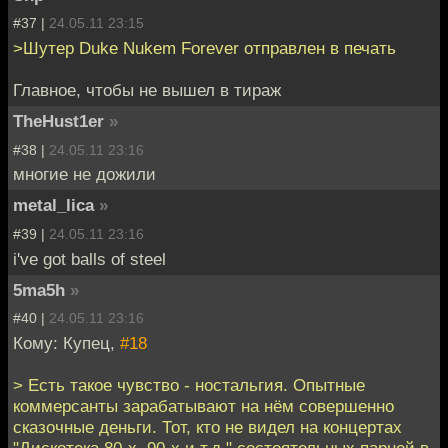
#37 |
24.05.11 23:15
>Шутер Duke Nukem Forever отправлен в печать
Главное, чтобы не вышел в тираж
TheHust1er
»
#38 |
24.05.11 23:16
многие не дожили
metal_lica
»
#39 |
24.05.11 23:16
i've got balls of steel
5ma5h
»
#40 |
24.05.11 23:16
Кому: Купец,
#18
> Есть такое чувство - ностальгия. Опытные
коммерсанты зарабатывают на нём совершенно
сказочные деньги. Тот, кто не видел на концертах
"Дискотека 80-х, 90-х и т.д." состоятельных парней в