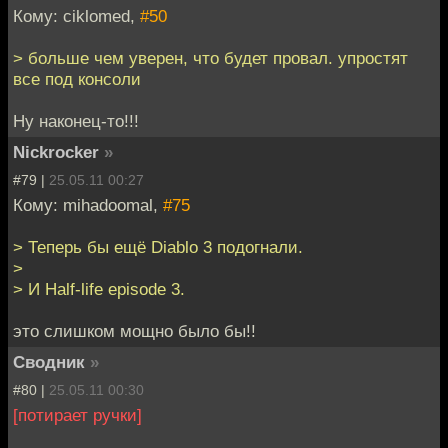
Кому: ciklomed,
#50
> больше чем уверен, что будет провал. упростят
все под консоли
Ну наконец-то!!!
Nickrocker
»
#79 |
25.05.11 00:27
Кому: mihadoomal,
#75
> Теперь бы ещё Diablo 3 подогнали.
>
> И Half-life episode 3.
это слишком мощно было бы!!
Сводник
»
#80 |
25.05.11 00:30
[потирает ручки]