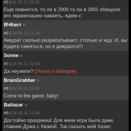
#5 |
24.05.11 21:26
Еще помнится, то ли в 2000 то ли в 2001 обещали
его экранизацию наваять, ждем-с
ВЧКист
»
#6 |
24.05.11 21:28
Аккурат сколько разрабатывают, столько и жду. И, вы
будете смеяться, но я дождался!!!
Sonne
»
#7 |
24.05.11 21:28
Да неужели?
[Упала в обморок]
BrainGrabber
»
#8 |
24.05.11 21:30
Come to the game, baby!
Baltazar
»
#9 |
24.05.11 21:30
Достойно праздника! Для меня игра была даже
главнее Дума с Квакой. Так сказать мой базис