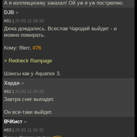
А я коллекционку заказал! Ой уж я уж постреляю.
DJB
»
#81 |
25.05.11 00:30
Дюка дождались. Всеслав Чародей выйдет - и
можно помирать.
Кому: f8err,
#76
> Redneck Rampage
Шансы как у Aquanox 3.
Харди
»
#82 |
25.05.11 00:30
Завтра снег выпадет.
Он все-таки выйдет.
ВЧКист
»
#83 |
25.05.11 00:31