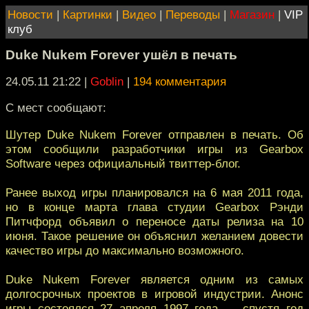
Новости
|
Картинки
|
Видео
|
Переводы
|
Магазин
|
VIP
клуб
Duke Nukem Forever ушёл в печать
24.05.11 21:22
|
Goblin
|
194 комментария
С мест сообщают:
Шутер Duke Nukem Forever отправлен в печать. Об
этом сообщили разработчики игры из Gearbox
Software через официальный твиттер-блог.
Ранее выход игры планировался на 6 мая 2011 года,
но в конце марта глава студии Gearbox Рэнди
Питчфорд объявил о переносе даты релиза на 10
июня. Такое решение он объяснил желанием довести
качество игры до максимально возможного.
Duke Nukem Forever является одним из самых
долгосрочных проектов в игровой индустрии. Анонс
игры состоялся 27 апреля 1997 года — спустя год