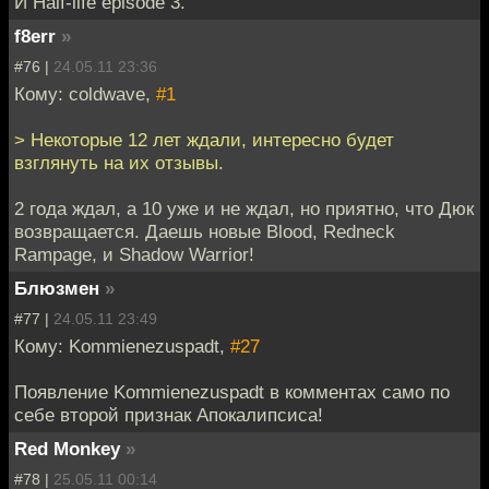
И Half-life episode 3.
f8err
»
#76 |
24.05.11 23:36
Кому: coldwave,
#1
> Некоторые 12 лет ждали, интересно будет
взглянуть на их отзывы.
2 года ждал, а 10 уже и не ждал, но приятно, что Дюк
возвращается. Даешь новые Blood, Redneck
Rampage, и Shadow Warrior!
Блюзмен
»
#77 |
24.05.11 23:49
Кому: Kommienezuspadt,
#27
Появление Kommienezuspadt в комментах само по
себе второй признак Апокалипсиса!
Red Monkey
»
#78 |
25.05.11 00:14