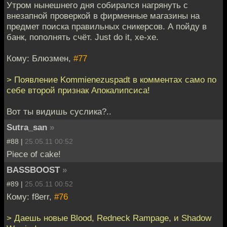
Утром нынешнего дня собирался нагрянуть с
внезапной проверкой в фирменные магазины на
предмет поиска правильных сникерсов. А пойду в
банк, пополнять счёт. Just do it, хе-хе.
Кому: Блюзмен,
#77
> Появление Kommienezuspadt в комментах само по
себе второй признак Апокалипсиса!
Вот ты видишь суслика?..
Sutra_san
»
#88 |
25.05.11 00:52
Piece of cake!
BASSBOOST
»
#89 |
25.05.11 00:52
Кому: f8err,
#76
> Даешь новые Blood, Redneck Rampage, и Shadow