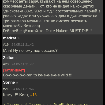
коммерсанты зарабатывают на нём совершенно
сказочные деньги. Тот, кто не видел на концертах
"Дискотека 80-х, 90-х и т.д." состоятельных парней в
рваных кедах или ухоженных дам в джинсовках на
три размера меньше, тот не сможет осознать
масштабы бизнеса)
Гейплей ещё какой-то. Duke Nukem MUST DIE!!!
madrat
»
#19 |
24.05.11 21:42
Мля! Ну почему под сессию?
Zelius
»
#20 |
24.05.11 21:47
[затягивает]
Bo-o-o-o-o-o-orn to be-e-e-e-e-e wild !!!
Sonne
»
#21 |
24.05.11 21:56
Кому: ВЧКист,
#16
> Говнодавы! Говнодавы забыл!!! Чем унитазы