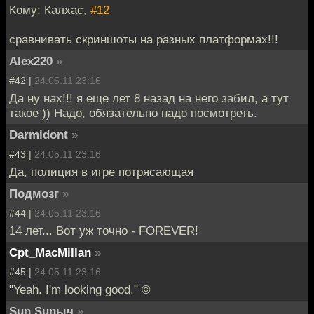
Кому: Калхас,
#12
сравнивать скриншоты на разных платформах!!!
Alex220
»
#42 |
24.05.11 23:16
Да ну нах!!! я еще лет 8 назад на него забил, а тут
такое )) Надо, обязательно надо посмотреть.
Darmidont
»
#43 |
24.05.11 23:16
Да, полиция в игре потрясающая
Подмозг
»
#44 |
24.05.11 23:16
14 лет... Вот уж точно - FOREVER!
Cpt_MacMillan
»
#45 |
24.05.11 23:16
"Yeah. I'm looking good." ©
Sun Sunыч
»