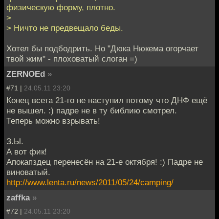
физическую форму, плотно.
>
> Ничто не предвещало беды.
Хотел бы подбодрить. Но "Дюка Нюкема огорчает
твой жим" - плоховатый слоган =)
ZERNOEd
»
#71 |
24.05.11 23:20
Конец всета 21-го не наступил потому что ДНФ ещё
не вышел. :) падре не в ту библию смотрел.
Теперь можно взрывать!
З.Ы.
А вот фик!
Апокапздец перенесён на 21-е октября! :) Падре не
виноватый.
http://www.lenta.ru/news/2011/05/24/camping/
zaffka
»
#72 |
24.05.11 23:20