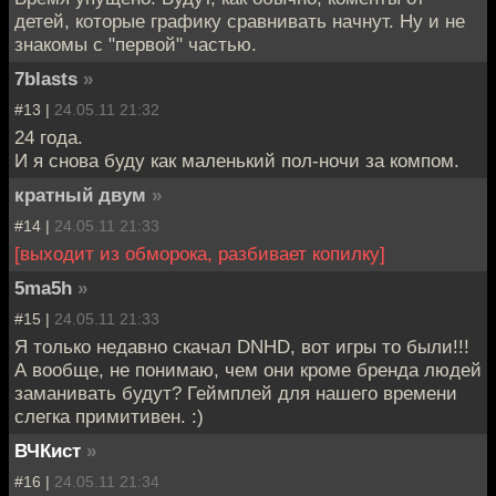
детей, которые графику сравнивать начнут. Ну и не
знакомы с "первой" частью.
7blasts
»
#13 |
24.05.11 21:32
24 года.
И я снова буду как маленький пол-ночи за компом.
кратный двум
»
#14 |
24.05.11 21:33
[выходит из обморока, разбивает копилку]
5ma5h
»
#15 |
24.05.11 21:33
Я только недавно скачал DNHD, вот игры то были!!!
А вообще, не понимаю, чем они кроме бренда людей
заманивать будут? Геймплей для нашего времени
слегка примитивен. :)
ВЧКист
»
#16 |
24.05.11 21:34