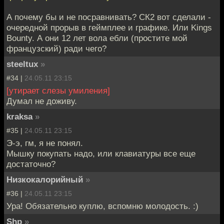
А почему бы и не посравнивать? СК2 вот сделали -
очередной прорыв в геймплее и графике. Или Kings
Bounty. А они 12 лет вола ебли (простите мой
французский) ради чего?
steeltux
»
#34 |
24.05.11 23:15
[утирает слезы умиления]
Думал не доживу.
kraksa
»
#35 |
24.05.11 23:15
Э-э, гм, я не понял.
Мышку покупать надо, или клавиатуры все еще
достаточно?
Низкокалорийный
»
#36 |
24.05.11 23:15
Ура! Обязательно куплю, вспомню молодость. :)
Shp
»