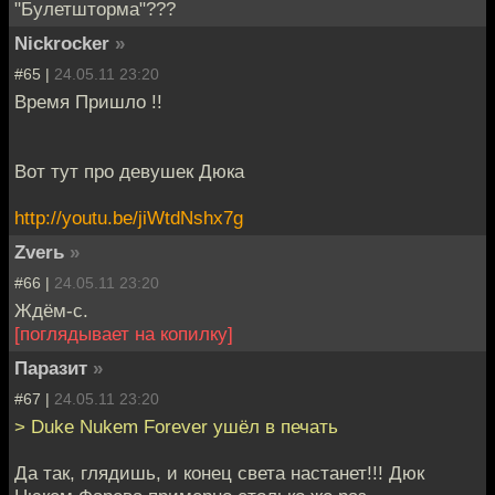
"Булетшторма"???
Nickrocker
»
#65 |
24.05.11 23:20
Время Пришло !!
Вот тут про девушек Дюка
http://youtu.be/jiWtdNshx7g
Zverь
»
#66 |
24.05.11 23:20
Ждём-с.
[поглядывает на копилку]
Паразит
»
#67 |
24.05.11 23:20
> Duke Nukem Forever ушёл в печать
Да так, глядишь, и конец света настанет!!! Дюк