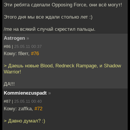
Эти ребята сделали Opposing Force, они всё могут!
Этого дня мы все ждали столько лет :)
/me на всякий случай скрестил пальцы.
Astrogen
»
#86 |
25.05.11 00:37
Кому: f8err,
#76
> Даешь новые Blood, Redneck Rampage, и Shadow
Warrior!
ДА!!!
Kommienezuspadt
»
#87 |
25.05.11 00:40
Кому: zaffka,
#72
> Давно думал? :)