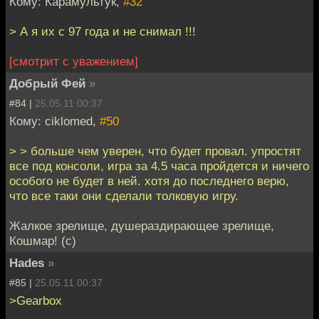
Кому: Карамультук,
#32
> А я их с 97 года и не снимал !!!
[смотрит с уважением]
Добрый Фей
»
#84 |
25.05.11 00:37
Кому: ciklomed,
#50
> > больше чем уверен, что будет провал. упростят
все под консоли, игра за 4.5 часа пройдется и ничего
особого не будет в ней. хотя до последнего верю,
что все таки они сделали толковую игру.
Жалкое зрелище, душераздирающее зрелище,
Кошмар! (с)
Hades
»
#85 |
25.05.11 00:37
>Gearbox