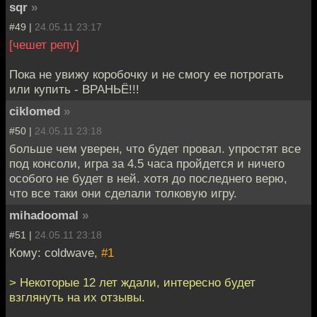
sqr
»
#49 |
24.05.11 23:17
[чешет репу]
Пока не увижу коробочку и не смогу ее потрогать
или купить - ВРАНЬЁ!!!
ciklomed
»
#50 |
24.05.11 23:18
больше чем уверен, что будет провал. упростят все
под консоли, игра за 4.5 часа пройдется и ничего
особого не будет в ней. хотя до последнего верю,
что все таки они сделали толковую игру.
mihadoomal
»
#51 |
24.05.11 23:18
Кому: coldwave,
#1
> Некоторые 12 лет ждали, интересно будет
взглянуть на их отзывы.