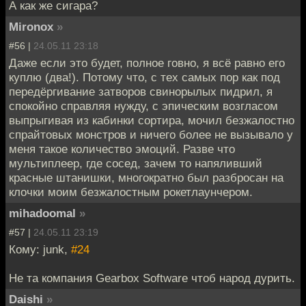
А как же сигара?
Mironox
»
#56 |
24.05.11 23:18
Даже если это будет, полное говно, я всё равно его
куплю (два!). Потому что, с тех самых пор как под
передёргивание затворов свинорылых пидрил, я
спокойно справляя нужду, с эпическим возгласом
выпрыгивая из кабинки сортира, мочил безжалостно
спрайтовых монстров и ничего более не вызывало у
меня такое количество эмоций. Разве что
мультиплеер, где сосед, зачем то напяливший
красные штанишки, многократно был разбросан на
клочки моим безжалостным рокетлаунчером.
mihadoomal
»
#57 |
24.05.11 23:19
Кому: junk,
#24
Не та компания Gearbox Software чтоб народ дурить.
Daishi
»