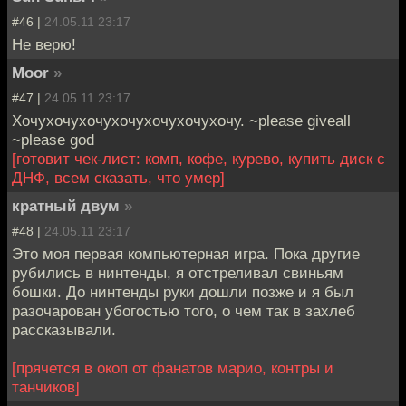
#46 |
24.05.11 23:17
Не верю!
Moor
»
#47 |
24.05.11 23:17
Хочухочухочухочухочухочухочу. ~please giveall
~please god
[готовит чек-лист: комп, кофе, курево, купить диск с
ДНФ, всем сказать, что умер]
кратный двум
»
#48 |
24.05.11 23:17
Это моя первая компьютерная игра. Пока другие
рубились в нинтенды, я отстреливал свиньям
бошки. До нинтенды руки дошли позже и я был
разочарован убогостью того, о чем так в захлеб
рассказывали.
[прячется в окоп от фанатов марио, контры и
танчиков]