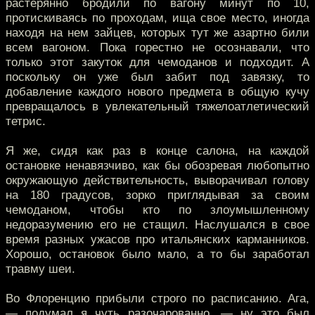
растерянно бродили по вагону минут по 10,
протискиваясь по проходам, ища свое место, иногда
находя на нем зайцев, которых тут же азартно били
всем вагоном. Пока горестно не осознавали, что
только этот закуток для чемоданов и подходит. А
поскольку он уже был забит под завязку, то
добавление каждого нового предмета в общую кучу
превращалось в увлекательный тяжелоатлетический
тетрис.
Я же, сидя как раз в конце салона, на каждой
остановке ненавязчиво, как бы обозревая любопытно
окружающую действительность, выворачивал голову
на 180 градусов, зорко приглядывая за своим
чемоданом, чтобы кто по злоумышленному
недоразумению его не стащил. Наслушался в свое
время разных ужасов про итальянских карманников.
Хорошо, остановок было мало, а то бы заработал
травму шеи.
Во Флоренцию прибыли строго по расписанию. Ага,
— подумал я чуть разочарованно, — ну это был