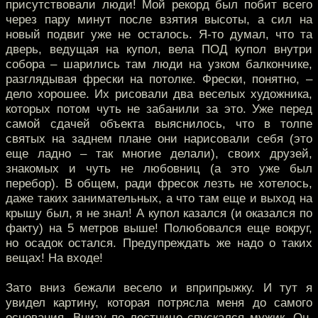
присутствовали люди! Мой рекорд был побит всего
через пару минут после взятия высоты, а сил на
новый подвиг уже не осталось. Я-то думал, что та
дверь, ведущая на купол, вела ПОД купол внутри
собора – шарились там люди на узком балкончике,
разглядывая фрески на потолке. Фрески, понятно, –
дело хорошее. Их рисовали два веселых художника,
которых потом чуть не забанили за это. Уже перед
самой сдачей объекта выяснилось, что в толпе
святых на заднем плане они нарисовали себя (это
еще ладно – так многие делали), своих друзей,
знакомых и чуть не любовниц (а это уже был
перебор). В общем, ради фресок лезть не хотелось,
даже таких занимательных, а что там еще и выход на
крышу был, я не знал! А купол казался (и оказался по
факту) на 5 метров выше! Полюбовался еще вокруг,
но осадок остался. Предупреждать же надо о таких
вещах! На входе!
Зато вниз бежали весело и вприпрыжку. И тут я
увидел картину, которая потрясла меня до самого
основания. Внизу по лестнице спускался мужик. Он,