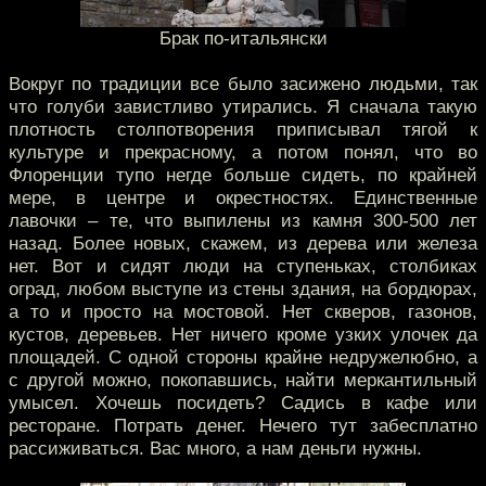
Брак по-итальянски
Вокруг по традиции все было засижено людьми, так
что голуби завистливо утирались. Я сначала такую
плотность столпотворения приписывал тягой к
культуре и прекрасному, а потом понял, что во
Флоренции тупо негде больше сидеть, по крайней
мере, в центре и окрестностях. Единственные
лавочки – те, что выпилены из камня 300-500 лет
назад. Более новых, скажем, из дерева или железа
нет. Вот и сидят люди на ступеньках, столбиках
оград, любом выступе из стены здания, на бордюрах,
а то и просто на мостовой. Нет скверов, газонов,
кустов, деревьев. Нет ничего кроме узких улочек да
площадей. С одной стороны крайне недружелюбно, а
с другой можно, покопавшись, найти меркантильный
умысел. Хочешь посидеть? Садись в кафе или
ресторане. Потрать денег. Нечего тут забесплатно
рассиживаться. Вас много, а нам деньги нужны.