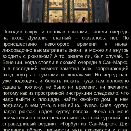
Походив вокруг и поцокав языками, заняли очередь
на вход. Думали, платный – оказалось, нет. По
происшествию некоторого времени я начал
лихорадочно высматривать знаки, а можно ли внутрь
входить с рюкзаком? А то, знаете ли, был случай. В
Венеции, когда стояли в схожей очереди в Сан-Марко,
я в последний момент заметил знак, запрещающий
вход внутрь с сумками и рюкзаками. Но черед наш
уже подходил, и бежать искать, куда там положено
сдавать поклажу, не было ни времени, ни желания,
потому как из пространной инструкции следовало, что
надо выйти с площади, найти какой-то дом, в нем
подъезд, в нем утка, в ней яйцо. Нуево. Снял куртку,
надел рюкзак, надел куртку поверх. Жена на меня
внимательно посмотрела и вынесла свой суровый, но
справедливый вердикт: «Горбун из Сан-Марко». Для
придания образу цельности чуть скрючился и стал