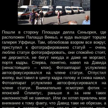
Пошли в сторону Площади делла Синьория, где
расположен Палаццо Веккьо, и куда выходит торцом
галерея Уффици. Там, облюбовав взором все вокруг,
приступил к фотографированию статуй – очень
люблю статуи фотографировать, они спокойно стоят,
не дергаются, не бегут никуда и даже не моргают,
портя кадры. Сперва, понятно, навел на Давида
(ненастоящего – клон). Фотоаппарат услужливо
автосфокусировался на члене статуи. Отпустил
кнопку, выставил в центр кадра голову и снова нажал.
Фотоаппарат услужливо автосфокусировался на
члене статуи. Внимательно осмотрел фотик –
японский Олимпус, раньше я за ним таких
наклонностей не замечал. Или он хотел привлечь мое
внимание к тому факту, что Давид таки не обрезан, а