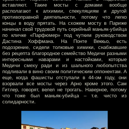
вставляют. Такие мосты с домами вообще
располагают к алхимии, спекуляциям и другой
противоправной деятельности, потому что легко
концы в воду прятать. На схожем мосту в Париже
начинал свой трудовой путь серийный маньяк-убийца
по кличке «Парфюмер» под чутким руководством
Дастина Хоффмана. На Понте Веккьо, есть
подозрение, сидели толковые химики, снабжавшие
без рецепта благородное семейство Медичи разными
интересными наварами и настойками, которые
Медичи смеху ради и из шального любопытства
подливали в вино своим политическим оппонентам. А
еще, когда фашисты отступали в 44-ом году, они
взорвали все мосты через Арно кроме этого. Сам
Гитлер, говорят, велел не трогать. Наверное, потому
что тоже был маньяк-убийца – т.е. чисто из
солидарности.