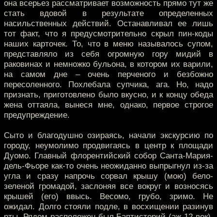
она всерьез рассматривает возможность прямо тут же
стать вдовой в результате определенных
насильственных действий. Останавливал ее лишь
тот факт, что я предусмотрительно скрыл пин-коды
наших карточек. То, что в меню называлось супом,
представляло из себя огромную гору мидий в
раковинах и немножко бульона, в котором их варили,
на самом дне – очень перченого и безбожно
пересоленного. Похлебала супчика, ага. Но, надо
признать, приготовлено было вкусно, и к концу обеда
жена оттаяла, вынеся мне, однако, первое строгое
предупреждение.
Сыто и благодушно озираясь, начали экскурсию по
городу, неумолимо продвигаясь в центр к площади
Дуомо. Главный флорентийский собор Санта-Мария-
дель-Фьоре как-то очень неожиданно выпрыгнул из-за
угла и сразу напрочь сорвал крышу (мою) бело-
зеленой громадой, заслоняя все вокруг и возносясь
крышей (его) ввысь. Весомо, грубо, зримо. Не
ожидал. Долго стояли подле, в восхищении разинув
рты. Рядом расположен был Баптистерий (аж 12 век),