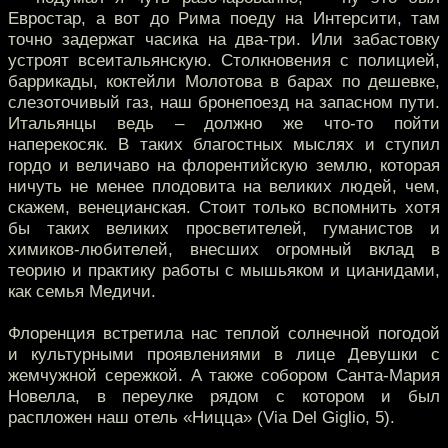
Евростар, а вот до Рима поеду на Интерсити, там
точно задержат часика на два-три. Или забастовку
устроят всеитальянскую. Столкновения с полицией,
баррикады, коктейли Молотова в барах по дешевке,
слезоточивый газ, наш бронепоезд на запасном пути.
Итальянцы ведь – должно же что-то пойти
наперекосяк. В таких благостных мыслях и ступил
гордо и величаво на флорентийскую землю, которая
ничуть не менее плодовита на великих людей, чем,
скажем, венецианская. Стоит только вспомнить хотя
бы таких великих просветителей, гуманистов и
химиков-любителей, внесших огромный вклад в
теорию и практику работы с мышьяком и цианидами,
как семья Медичи.
Флоренция встретила нас теплой солнечной погодой
и культурными проявлениями в лице Девушки с
жемчужной сережкой. А также собором Санта-Мария
Новелла, в переулке рядом с котором и был
распложен наш отель «Ницца» (Via Del Giglio, 5).