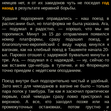
немцев нет, я от их закидонов чуть не поседел
год
назад
в результате неравной борьбы.
Худшие подозрения оправдались – наш поезд в
расписании был, но платформа не была указана. Ага,
— подумал я радостно, — хорошо, что мы не
торопимся. Минут за 15 до отправления появился
номер платформы, сразу подошел поезд, и
благополучно-европейский с виду народ кинулся к
вагонам, как на хлебный поезд в Ташкенте начала 20-
ых. Паровоз отошел с задержкой буквально минуты в
три. Ага, — подумал я с надеждой, — ну, сейчас-то
как встанем где-нибудь в тупичке, и во Флоренцию
точно приедем с недетским опозданием.
Поезд внутри был подозрительно чистый и удобный.
Зато мест для чемоданов в вагоне не было – только
пара полок у тамбура. Так как я заскочил практически
первым, свой чемодан сразу ловко пристроил на
верхнюю. А все, кто заходил позже или на
промежуточных остановках, потом грустно и