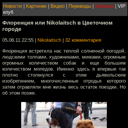
Новости
|
Картинки
|
Видео
|
Переводы
|
Магазин
|
VIP
клуб
Флоренция или Nikolaitsch в Цветочном
городе
05.06.11 22:55
|
Nikolaitsch
|
32 комментария
Флоренция встретила нас теплой солнечной погодой,
людскими толпами, художниками, мимами, огромным
огромных количеством собак и еще большим
количеством мопедов. Именно здесь я впервые так
плотно столкнулся с этим дьявольским
изобретением, многочисленные отродья которого
затем отравляли мне жизнь весь остаток поездки. Но
об этом позже.