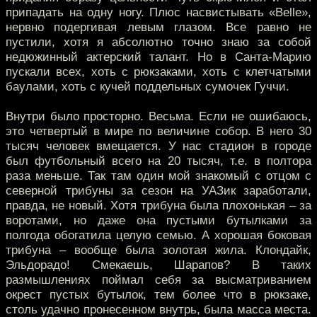
припадать на одну ногу. Плюс насвистывать «Belle»,
нервно подергивая левым глазом. Все равно не
пустили, хотя я абсолютно точно знаю за собой
недюжинный актерский талант. Но в Санта-Марию
пускали всех, хоть с рюкзаками, хоть с клетчатыми
баулами, хоть с кучей поддельных сумочек Гуччи.
Внутри было просторно. Весьма. Если не ошибаюсь,
это четвертый в мире по величине собор. В него 30
тысяч человек вмещается. У нас стадион в городе
был футбольный всего на 20 тысяч, т.е. в полтора
раза меньше. Так там один мой знакомый с отцом с
северной трибуны за сезон на УАЗик заработали,
правда, не новый. Хотя трибуна была плохонькая – за
воротами, но даже она пустыми бутылками за
полгода обогатила целую семью. А хорошая боковая
трибуна – вообще была золотая жила. Клондайк,
Эльдорадо! Смекаешь, Шарапов? В таких
размышлениях поймал себя за высматриванием
окрест пустых бутылок, тем более что в рюкзаке,
столь удачно пронесенном внутрь, была масса места.