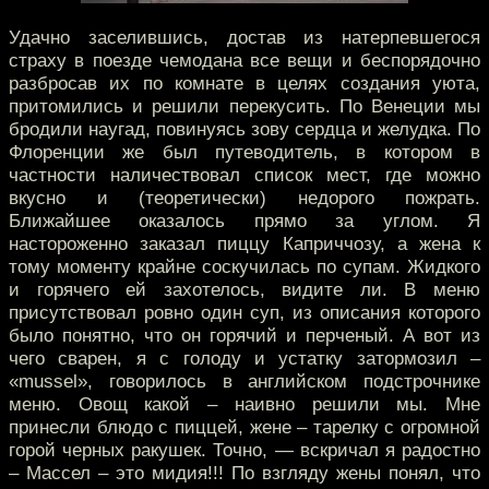
Удачно заселившись, достав из натерпевшегося
страху в поезде чемодана все вещи и беспорядочно
разбросав их по комнате в целях создания уюта,
притомились и решили перекусить. По Венеции мы
бродили наугад, повинуясь зову сердца и желудка. По
Флоренции же был путеводитель, в котором в
частности наличествовал список мест, где можно
вкусно и (теоретически) недорого пожрать.
Ближайшее оказалось прямо за углом. Я
настороженно заказал пиццу Каприччозу, а жена к
тому моменту крайне соскучилась по супам. Жидкого
и горячего ей захотелось, видите ли. В меню
присутствовал ровно один суп, из описания которого
было понятно, что он горячий и перченый. А вот из
чего сварен, я с голоду и устатку затормозил –
«mussel», говорилось в английском подстрочнике
меню. Овощ какой – наивно решили мы. Мне
принесли блюдо с пиццей, жене – тарелку с огромной
горой черных ракушек. Точно, — вскричал я радостно
– Массел – это мидия!!! По взгляду жены понял, что