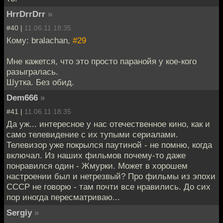
HrrDrrDrr
»
#40 |
11.06.11 18:35
Кому: bralachan,
#29
Мне кажется, что это просто паранойя у кое-кого
разыгралась.
Шутка. Без обид.
Dem666
»
#41 |
11.06.11 18:35
Да уж... интересное у нас отечественное кино, как и
само телевидение с их тупыми сериалами.
Телевизор уже покрылся паутиной - не помню, когда
включал. Из наших фильмов почему-то даже
понравился один - Жмурки. Может в хорошем
настроении был и нетрезвый? Про фильмы из эпохи
СССР не говорю - там почти все нравились. До сих
пор иногда пересматриваю...
Sergiy
»