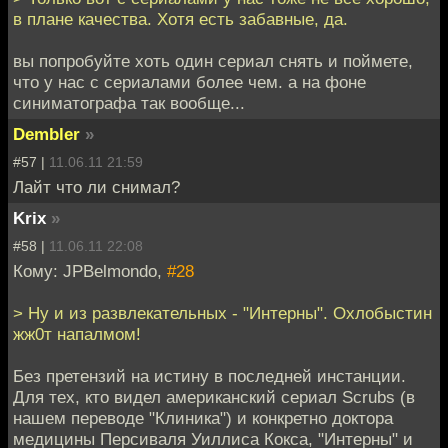
в плане качества. Хотя есть забавные, да.
вы попробуйте хоть один сериал снять и поймете,
что у нас с сериалами более чем. а на фоне
синиматографа так вообще...
Dembler
»
#57 |
11.06.11 21:59
Лайт что ли снимал?
Krix
»
#58 |
11.06.11 22:08
Кому: JPBelmondo,
#28
> Ну и из развлекательных - "Интерны". Охлобыстин
жж0т напалмом!
Без претензий на истину в последней инстанции.
Для тех, кто видел американский сериал Scrubs (в
нашем переводе "Клиника") и конкретно доктора
медицины Персиваля Уиллиса Кокса, "Интерны" и