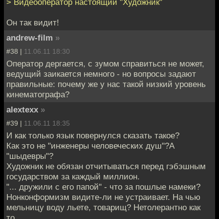
> Видеооператор настоящий "Художник"
Он так видит!
andrew-film
»
#38 |
11.06.11 18:30
Оператор дергается, с зумом справиться не может,
ведущий заикается немного - но вопросы задают
правильные: почему же у нас такой низкий уровень
кинематографа?
alextexx
»
#39 |
11.06.11 18:35
И как только язык повернулся сказать такое?
Как это не "инженеры человеческих душ"?А
"шыдевры"?
Художник не обязан отчитываться перед гэбэшным
государством за каждый миллион.
"... дружили с его папой" - что за пошлые намеки?
Нонконформизм видите-ли не устраивает. На чью
мельницу воду льете, товарищ? Нетолерантно как
то.