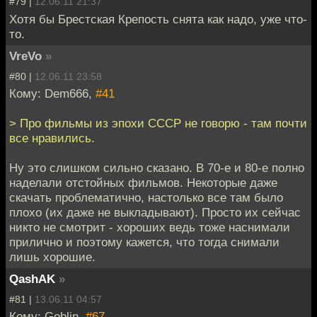
#79 |
12.06.11 21:37
Хотя бы Брестская Крепость снята как надо, уже что-
то.
VreVo
»
#80 |
12.06.11 23:58
Кому: Dem666,
#41
> Про фильмы из эпохи СССР не говорю - там почти
все нравились.
Ну это слишком сильно сказано. В 70-е и 80-е полно
наделали отстойных фильмов. Некоторые даже
скачать проблематично, настолько все там было
плохо (их даже не выкладывают). Просто их сейчас
никто не смотрит - хороших ведь тоже наснимали
прилично и поэтому кажется, что тогда снимали
лишь хорошие.
QashAK
»
#81 |
13.06.11 04:57
Кому: Goblin,
#67