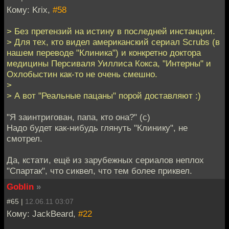
Кому: Krix,
#58
> Без претензий на истину в последней инстанции.
> Для тех, кто видел американский сериал Scrubs (в
нашем переводе "Клиника") и конкретно доктора
медицины Персиваля Уиллиса Кокса, "Интерны" и
Охлобыстин как-то не очень смешно.
>
> А вот "Реальные пацаны" порой доставляют :)
"Я заинтригован, папа, кто она?" (с)
Надо будет как-нибудь глянуть "Клинику", не
смотрел.
Да, кстати, ещё из зарубежных сериалов неплох
"Спартак", что сиквел, что тем более приквел.
Goblin
»
#65 |
12.06.11 03:07
Кому: JackBeard,
#22