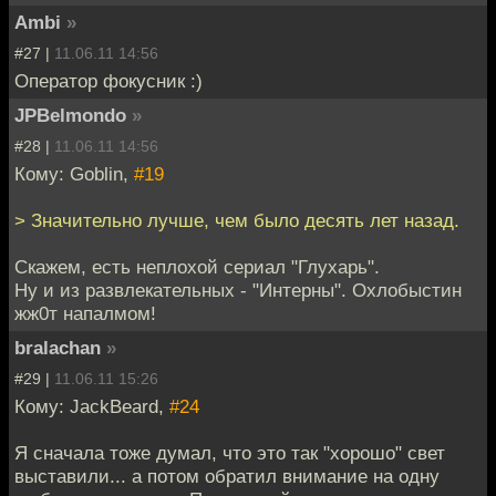
Ambi
»
#27 |
11.06.11 14:56
Оператор фокусник :)
JPBelmondo
»
#28 |
11.06.11 14:56
Кому: Goblin,
#19
> Значительно лучше, чем было десять лет назад.
Скажем, есть неплохой сериал "Глухарь".
Ну и из развлекательных - "Интерны". Охлобыстин
жж0т напалмом!
bralachan
»
#29 |
11.06.11 15:26
Кому: JackBeard,
#24
Я сначала тоже думал, что это так "хорошо" свет
выставили... а потом обратил внимание на одну