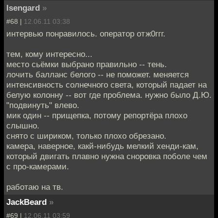
Isengard
»
#68 |
12.06.11 03:38
интервью понравилось. оператор отж0ггг.
тем, кому интересно...
место сьёмки выбрано правильно -- тень.
лочить балланс белого -- не поможет. меняется
интенсивность солнечного света, который падает на
белую колонну -- вот где проблема. нужно было Д.Ю.
"подвинуть" влево.
мик один -- прищепка, потому репортёра плохо
слышно.
снято с шириком, только плохо обрезано.
камера, наверное, какй-нибудь мелкий хенди-кам,
который двигать плавно нужна сноровка поболе чем
с про-камерами.
работаю на тв.
JackBeard
»
#69 |
12.06.11 03:59