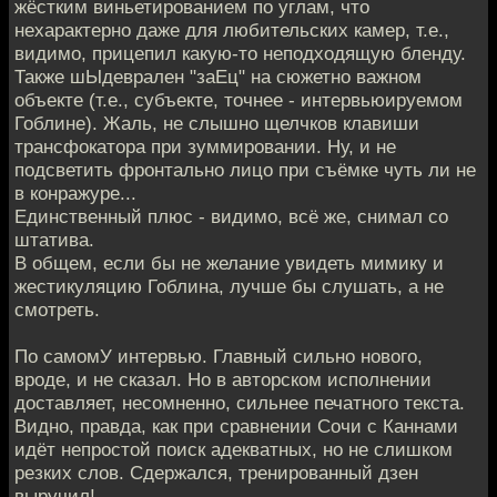
жёстким виньетированием по углам, что
нехарактерно даже для любительских камер, т.е.,
видимо, прицепил какую-то неподходящую бленду.
Также шЫдеврален "заЕц" на сюжетно важном
объекте (т.е., субъекте, точнее - интервьюируемом
Гоблине). Жаль, не слышно щелчков клавиши
трансфокатора при зуммировании. Ну, и не
подсветить фронтально лицо при съёмке чуть ли не
в конражуре...
Единственный плюс - видимо, всё же, снимал со
штатива.
В общем, если бы не желание увидеть мимику и
жестикуляцию Гоблина, лучше бы слушать, а не
смотреть.
По самомУ интервью. Главный сильно нового,
вроде, и не сказал. Но в авторском исполнении
доставляет, несомненно, сильнее печатного текста.
Видно, правда, как при сравнении Сочи с Каннами
идёт непростой поиск адекватных, но не слишком
резких слов. Сдержался, тренированный дзен
выручил!