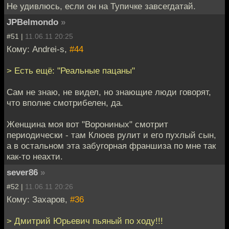
Не удивлюсь, если он на Тупичке завсегдатай.
JPBelmondo
»
#51 |
11.06.11 20:25
Кому: Andrei-s,
#44
> Есть ещё: "Реальные пацаны"
Сам не знаю, не видел, но знающие люди говорят,
что вполне смотрибелен, да.
Женщина моя вот "Ворониных" смотрит
периодически - там Клюев рулит и его пухлый сын,
а в остальном эта забугорная франшиза по мне так
как-то неахти.
sever86
»
#52 |
11.06.11 20:26
Кому: Захаров,
#36
> Дмитрий Юрьевич пьяный по ходу!!!