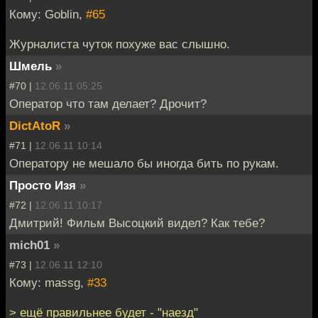
Кому: Goblin,
#65
Журналиста чуток похуже вас слышно.
Шмель
»
#70 |
12.06.11 05:25
Оператор что там делает? Дрочит?
DictAtoR
»
#71 |
12.06.11 10:14
Оператору не мешало бы иногда бить по рукам.
Просто Изя
»
#72 |
12.06.11 10:17
Дмитрий! Фильм Высоцкий видел? Как тебе?
mich01
»
#73 |
12.06.11 12:10
Кому: massg,
#33
> ещё правильнее будет - "наезд"