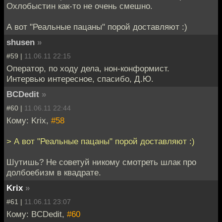
Охлобыстин как-то не очень смешно.
А вот "Реальные пацаны" порой доставляют :)
shusen
»
#59 |
11.06.11 22:15
Оператор, по ходу дела, нон-конформист.
Интервью интересное, спасибо, Д.Ю.
BCDedit
»
#60 |
11.06.11 22:44
Кому: Krix,
#58
> А вот "Реальные пацаны" порой доставляют :)
Шутишь? Не советуй никому смотреть шлак про
долбоебизм в квадрате.
Krix
»
#61 |
11.06.11 23:07
Кому: BCDedit,
#60