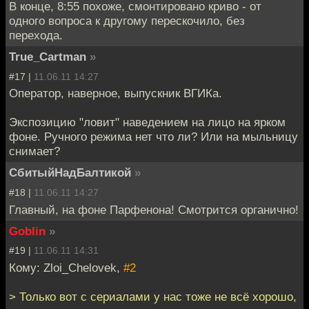
В конце, 8:55 похоже, смонтировано криво - от
одного вопроса к другому перескочило, без
перехода.
True_Cartman
»
#17 |
11.06.11 14:27
Оператор, наверное, выпускник ВГИКа.
Экспозицию "ловит" наведением на лицо на ярком
фоне. Ручного режима нет что ли? Или на мыльницу
снимает?
СбитыйНадБалтикой
»
#18 |
11.06.11 14:27
Главный, на фоне Парфенона! Смотрится органично!
Goblin
»
#19 |
11.06.11 14:31
Кому: Zloi_Chelovek,
#2
> Только вот с сериалами у нас тоже не всё хорошо,