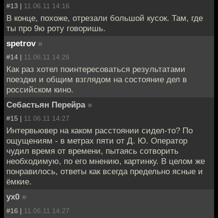
#13 |
11.06.11 14:16
В конце, похоже, отрезали большой кусок. Там, где
ты про 9ю роту говоришь.
spetrov
»
#14 |
11.06.11 14:26
Как раз хотел поинтересоваться результатами
поездки и общим взглядом на состояние дел в
российском кино.
Себастьян Перейра
»
#15 |
11.06.11 14:27
Интервьювер на каком расстоянии сидел-то? По
ощущениям - в метрах пяти от Д. Ю. Оператор
чудил время от времени, пытаясь сотворить
необходимую, по его мнению, картинку. В целом же
понравилось, ответы как всегда предельно ясные и
ёмкие.
yx0
»
#16 |
11.06.11 14:27