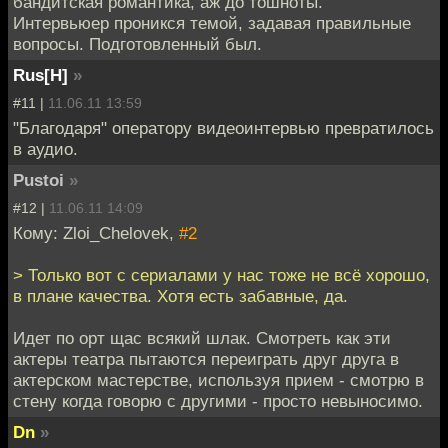
бандитская романтика, аж до тошноты.
Интервьюер проникся темой, задавая правильные
вопросы. Подготовленный был.
Rus[H]
»
#11 |
11.06.11 13:59
"Благодаря" оператору видеоинтервью превратилось
в аудио.
Pustoi
»
#12 |
11.06.11 14:09
Кому: Zloi_Chelovek,
#2
> Только вот с сериалами у нас тоже не всё хорошо,
в плане качества. Хотя есть забавные, да.
Идет по орт щас всякий шлак. Смотреть как эти
актеры театра пытаются переиграть друг друга в
актерском мастерстве, используя прием - смотрю в
стену когда говорю с другими - просто невыносимо.
Dn
»