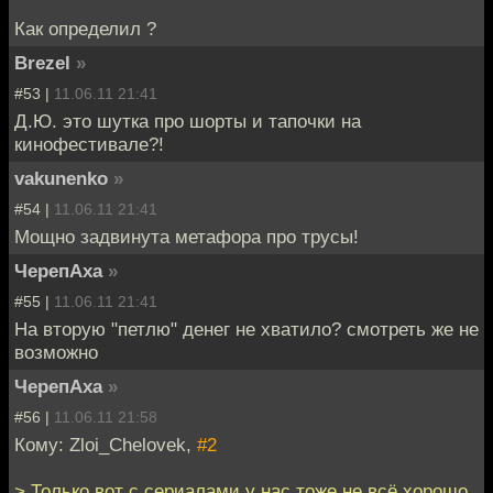
Как определил ?
Brezel
»
#53 |
11.06.11 21:41
Д.Ю. это шутка про шорты и тапочки на
кинофестивале?!
vakunenko
»
#54 |
11.06.11 21:41
Мощно задвинута метафора про трусы!
ЧерепАха
»
#55 |
11.06.11 21:41
На вторую "петлю" денег не хватило? смотреть же не
возможно
ЧерепАха
»
#56 |
11.06.11 21:58
Кому: Zloi_Chelovek,
#2
> Только вот с сериалами у нас тоже не всё хорошо,