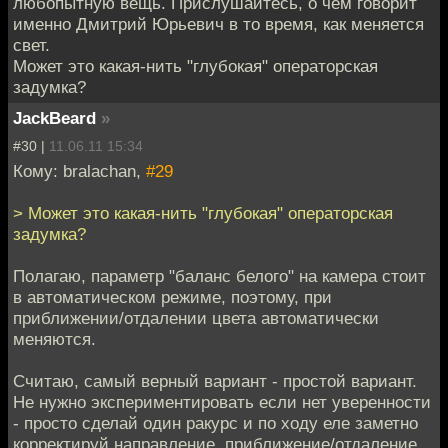
любопытную вещь. Прислушайтесь, о чем говорит
именно Дмитрий Юрьевич в то время, как меняется
свет.
Может это какая-нить "глубокая" операторская
задумка?
JackBeard
»
#30 |
11.06.11 15:34
Кому: bralachan,
#29
> Может это какая-нить "глубокая" операторская
задумка?
Полагаю, параметр "баланс белого" на камера стоит
в автоматическом режиме, поэтому, при
приближении/отдалении цвета автоматически
меняются.
Считаю, самый верный вариант - простой вариант.
Не нужно экспериментировать если нет уверенности
- просто сделай один ракурс и по ходу еле заметно
корректируй направление, приближение/отдаление.