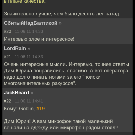
в плане качества.
Значительно лучше, чем было десять лет назад.
СбитыйНадБалтикой
»
#20 |
11.06.11 14:33
Интервью злое и интересное!
LordRain
»
#21 |
11.06.11 14:33
Очень интересные мысли. Интервью, точнее ответы
Дим Юрича понравились, спасибо. А вот оператора
надо долго пинать ногами за его "поиски
многозначительных ракурсов".
JackBeard
»
#22 |
11.06.11 14:41
Кому: Goblin,
#19
Дим Юрич! А вам микрофон такой маленький
вешали на одежду или микрофон рядом стоял?