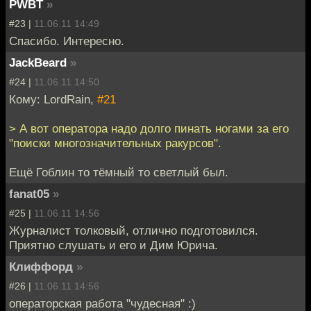
PWBT
»
#23 |
11.06.11 14:49
Спасибо. Интересно.
JackBeard
»
#24 |
11.06.11 14:50
Кому: LordRain,
#21
> А вот оператора надо долго пинать ногами за его
"поиски многозначительных ракурсов".
Ещё Гоблин то тёмный то светлый был.
fanat05
»
#25 |
11.06.11 14:56
Журналист толковый, отлично подготовился.
Приятно слушать и его и Дим Юрича.
Клиффорд
»
#26 |
11.06.11 14:56
операторская работа "чудесная" :)