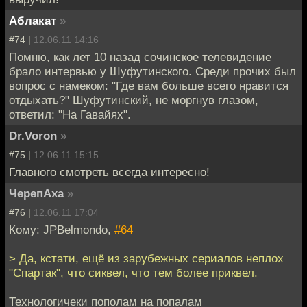
Аблакат
»
#74 |
12.06.11 14:16
Помню, как лет 10 назад сочинское телевидение
брало интервью у Шуфутинского. Среди прочих был
вопрос с намеком: "Где вам больше всего нравится
отдыхать?" Шуфутинский, не моргнув глазом,
ответил: "На Гавайях".
Dr.Voron
»
#75 |
12.06.11 15:15
Главного смотреть всегда интересно!
ЧерепАха
»
#76 |
12.06.11 17:04
Кому: JPBelmondo,
#64
> Да, кстати, ещё из зарубежных сериалов неплох
"Спартак", что сиквел, что тем более приквел.
Технологичеки пополам на попалам