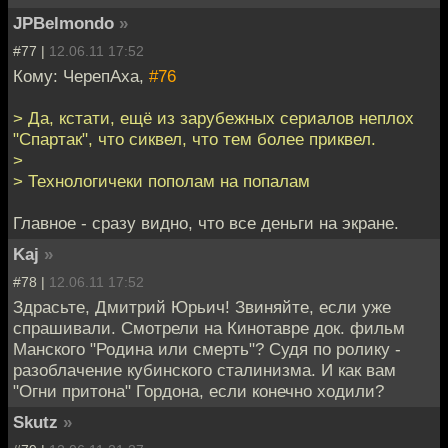
JPBelmondo
»
#77 |
12.06.11 17:52
Кому: ЧерепАха,
#76
> Да, кстати, ещё из зарубежных сериалов неплох
"Спартак", что сиквел, что тем более приквел.
>
> Технологичеки пополам на попалам
Главное - сразу видно, что все деньги на экране.
Kaj
»
#78 |
12.06.11 17:52
Здрасьте, Дмитрий Юрьич! Звиняйте, если уже
спрашивали. Смотрели на Кинотавре док. фильм
Манского "Родина или смерть"? Судя по ролику -
разоблачение кубинского сталинизма. И как вам
"Огни притона" Гордона, если конечно ходили?
Skutz
»