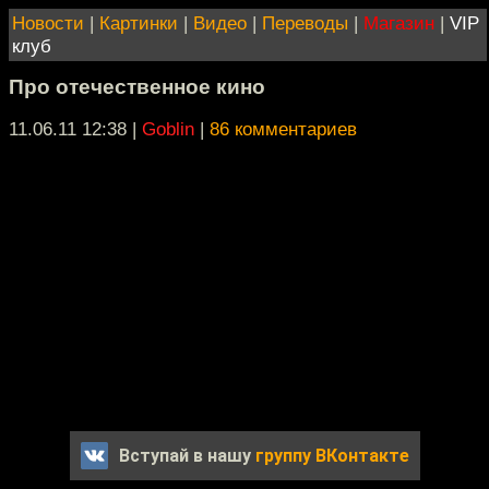
Новости
|
Картинки
|
Видео
|
Переводы
|
Магазин
|
VIP
клуб
Про отечественное кино
11.06.11 12:38
|
Goblin
|
86 комментариев
Вступай в нашу
группу ВКонтакте