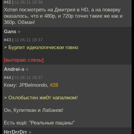
#42 |
11.06.11 18:36
Хотел посмотреть на Дмитрия в HD, а на поверку
оказалось, что и 480p, и 720p точно такие же как и
360p. Обман!
Gans
»
#43 |
11.06.11 18:37
> Бурлит идеологическое говно
[вытираю слезы]
Andrei-s
»
#44 |
11.06.11 18:37
Кому: JPBelmondo,
#28
> Охлобыстин жж0т напалмом!
Он, Купитман и Лабанов!
Есть ещё: "Реальные пацаны"
HrrDrrDrr
»