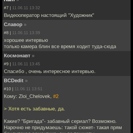
#7 |
11.06.11 13:32
Видеооператор настоящий "Художник"
Славор
»
#8 |
11.06.11 13:39
хорошее интервью
только камера блин все время ходит туда-сюда
Космонавт
»
#9 |
11.06.11 13:45
Спасибо , очень интересное интервью.
BCDedit
»
#10 |
11.06.11 13:51
Кому: Zloi_Chelovek,
#2
> Хотя есть забавные, да.
Какие? "Бригада"- забавный сериал? Возможно.
Нарочно не придумаешь: такой сюжет- такая прям