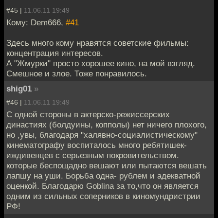
#45 |
11.06.11 19:49
Кому: Dem666,
#41
Здесь много кому нравятся советские фильмы:
концентрация интересов.
А "Жмурки" просто хорошее кино, на мой взгляд.
Смешное и злое. Тоже понравилось.
shig01
»
#46 |
11.06.11 19:49
С одной стороны в актерско-режиссерских
династиях (болдуины, копполы) нет ничего плохого,
но ,увы, благодаря "халявно-социалистическому"
кинематографу воспиталось много ребятишек-
иждивенцев с серьезным покровительством.
которые беспощадно вешают или пытаются вешать
лапшу на уши. Борьба одна- рублем и адекватной
оценкой. Благодарю Goblina за то,что он является
одним из сильных соперников в киномундристрии
РФ!