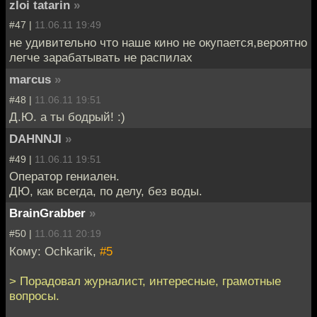
zloi tatarin
»
#47 |
11.06.11 19:49
не удивительно что наше кино не окупается,вероятно
легче зарабатывать не распилах
marcus
»
#48 |
11.06.11 19:51
Д.Ю. а ты бодрый! :)
DAHNNJI
»
#49 |
11.06.11 19:51
Оператор гениален.
ДЮ, как всегда, по делу, без воды.
BrainGrabber
»
#50 |
11.06.11 20:19
Кому: Ochkarik,
#5
> Порадовал журналист, интересные, грамотные
вопросы.