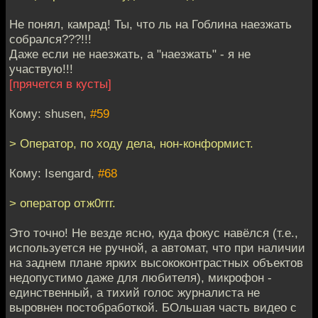
Не понял, камрад! Ты, что ль на Гоблина наезжать
собрался???!!!
Даже если не наезжать, а "наезжать" - я не
участвую!!!
[прячется в кусты]
Кому: shusen,
#59
> Оператор, по ходу дела, нон-конформист.
Кому: Isengard,
#68
> оператор отж0ггг.
Это точно! Не везде ясно, куда фокус навёлся (т.е.,
используется не ручной, а автомат, что при наличии
на заднем плане ярких высококонтрастных объектов
недопустимо даже для любителя), микрофон -
единственный, а тихий голос журналиста не
выровнен постобработкой. БОльшая часть видео с