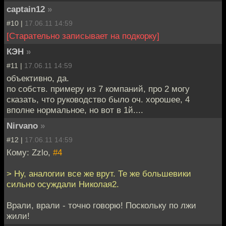
captain12
»
#10 |
17.06.11 14:59
[Старательно записывает на подкорку]
КЭН
»
#11 |
17.06.11 14:59
объективно, да.
по собств. примеру из 7 компаний, про 2 могу
сказать, что руководство было оч. хорошее, 4
вполне нормальное, но вот в 1й....
Nirvano
»
#12 |
17.06.11 14:59
Кому: Zzlo,
#4
> Ну, аналогии все же врут. Те же большевики
сильно осуждали Николая2.
Врали, врали - точно говорю! Поскольку по лжи
жили!