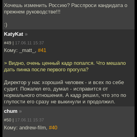
Хочешь изменить Россию? Расспроси кандидата о
прежнем руководстве!!!
:)
KatyKat
»
#49 |
17.06.11 15:37
Кому: _matt_,
#41
> Видно, очень ценный кадр попался. Что мешало
дать пинка после первого прогула?
Директор у нас хороший человек - и всех по себе
судит. Пожалел его, думал - исправится от
нормального отношения. А кадр решил, что это по
глупости его сразу не выкинули и продолжил.
chum
»
#50 |
17.06.11 15:37
Кому: andrew-film,
#40