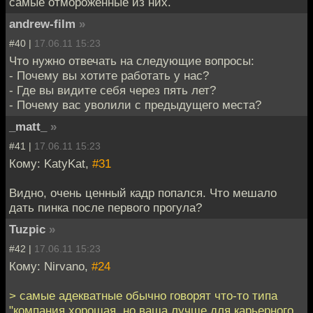
самые отмороженные из них.
andrew-film
»
#40 |
17.06.11 15:23
Что нужно отвечать на следующие вопросы:
- Почему вы хотите работать у нас?
- Где вы видите себя через пять лет?
- Почему вас уволили с предыдущего места?
_matt_
»
#41 |
17.06.11 15:23
Кому: KatyKat,
#31
Видно, очень ценный кадр попался. Что мешало
дать пинка после первого прогула?
Tuzpic
»
#42 |
17.06.11 15:23
Кому: Nirvano,
#24
> самые адекватные обычно говорят что-то типа
"компания хорошая, но ваша лучше для карьерного