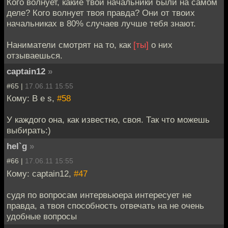
Кого волнует, какие твои начальники были на самом
деле? Кого волнует твоя правда? Они от твоих
начальниках в 80% случаев лучше тебя знают.
Наниматели смотрят на то, как
[ты]
о них
отзываешься.
captain12
»
#65 |
17.06.11 15:55
Кому: B e s,
#58
У каждого она, как известно, своя. Так что можешь
выбирать:)
hel`g
»
#66 |
17.06.11 15:55
Кому: captain12,
#47
судя по вопросам интервьюера интересует не
правда, а твоя способность отвечать на не очень
удобные вопросы