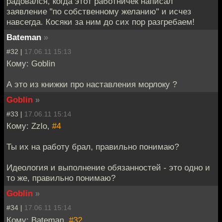
радовался, когда этот работничек написал
заявление "по собственному желанию" и исчез
навсегда. Косяки за ним до сих пор разгребаем!
Bateman
»
#32 |
17.06.11 15:13
Кому: Goblin
А это из книжки про наставления морлоку ?
Goblin
»
#33 |
17.06.11 15:14
Кому: Zzlo,
#4
Ты их на работу брал, правильно понимаю?
Идеология и выполнение обязанностей - это одно и
то же, правильно понимаю?
Goblin
»
#34 |
17.06.11 15:14
Кому: Bateman,
#32