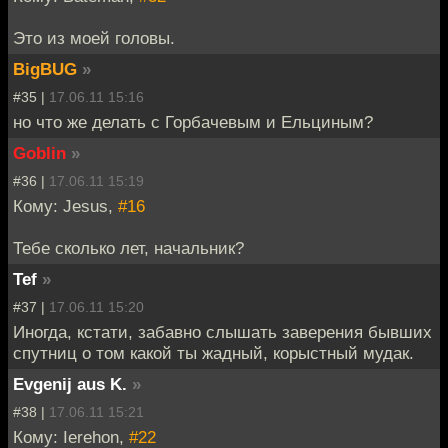
Это из моей головы.
BigBUG
»
#35 |
17.06.11 15:16
но что же делать с Горбачевым и Ельциным?
Goblin
»
#36 |
17.06.11 15:19
Кому: Jesus,
#16
Тебе сколько лет, начальник?
Tef
»
#37 |
17.06.11 15:20
Иногда, кстати, забавно слышать заверения бывших
спутниц о том какой ты жадный, корыстный мудак.
Evgenij aus K.
»
#38 |
17.06.11 15:21
Кому: Ierehon,
#22