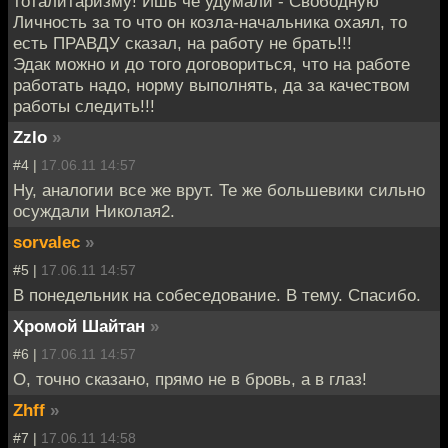
тоталитаризму! Ишь чё удумали - Свободную
Личность за то что он козла-начальника охаял, то
есть ПРАВДУ сказал, на работу не брать!!!
Эдак можно и до того договориться, что на работе
работать надо, норму выполнять, да за качеством
работы следить!!!
Zzlo
»
#4 |
17.06.11 14:57
Ну, аналогии все же врут. Те же большевики сильно
осуждали Николая2.
sorvalec
»
#5 |
17.06.11 14:57
В понедельник на собеседование. В тему. Спасибо.
Хромой Шайтан
»
#6 |
17.06.11 14:57
О, точно сказано, прямо не в бровь, а в глаз!
Zhff
»
#7 |
17.06.11 14:58