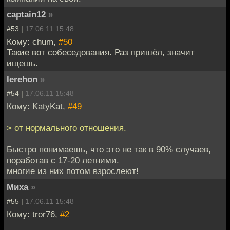
captain12
»
#53 |
17.06.11 15:48
Кому: chum,
#50
Такие вот собеседования. Раз пришёл, значит
ищешь.
Ierehon
»
#54 |
17.06.11 15:48
Кому: KatyKat,
#49
> от нормального отношения.
Быстро понимаешь, что это не так в 90% случаев,
поработав с 17-20 летними.
многие из них потом взрослеют!
Миха
»
#55 |
17.06.11 15:48
Кому: tror76,
#2