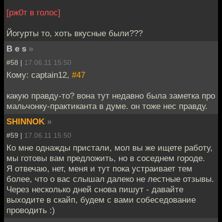
[рж0т в голос]
Йогурты то, хоть вкусные были???
B e s
»
#58 |
17.06.11 15:50
Кому: captain12,
#47
какую правду-то? вона тут недавно была заметка про
мальчонку-практиканта в думе. он тоже нес правду.
SHINNOK
»
#59 |
17.06.11 15:50
Ко мне однажды пристали, мол вы же ищете работу,
мы готовы вам предложить, но в соседнем городе.
Я отвечаю, нет, меня и тут пока устраивает тем
более, что о вас слышал далеко не лестные отзывы.
Через несколько дней снова пишут - давайте
выходите в скайп, будем с вами собеседование
проводить :)