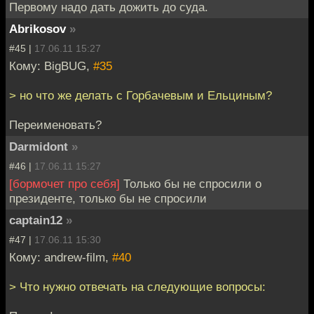
Первому надо дать дожить до суда.
Abrikosov
»
#45 |
17.06.11 15:27
Кому: BigBUG,
#35
> но что же делать с Горбачевым и Ельциным?
Переименовать?
Darmidont
»
#46 |
17.06.11 15:27
[бормочет про себя]
Только бы не спросили о
президенте, только бы не спросили
captain12
»
#47 |
17.06.11 15:30
Кому: andrew-film,
#40
> Что нужно отвечать на следующие вопросы: