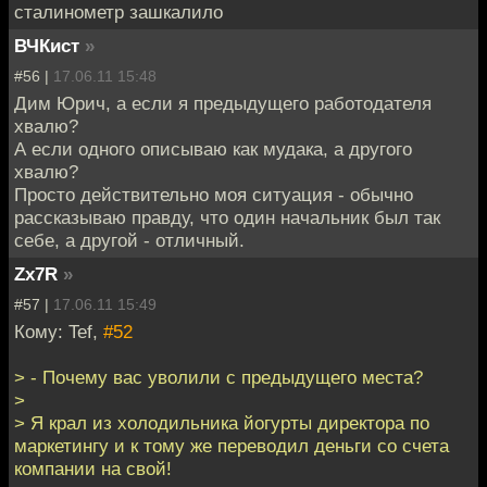
сталинометр зашкалило
ВЧКист
»
#56 |
17.06.11 15:48
Дим Юрич, а если я предыдущего работодателя
хвалю?
А если одного описываю как мудака, а другого
хвалю?
Просто действительно моя ситуация - обычно
рассказываю правду, что один начальник был так
себе, а другой - отличный.
Zx7R
»
#57 |
17.06.11 15:49
Кому: Tef,
#52
> - Почему вас уволили с предыдущего места?
>
> Я крал из холодильника йогурты директора по
маркетингу и к тому же переводил деньги со счета
компании на свой!