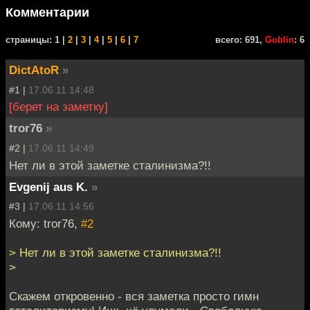
Комментарии
cтраницы: 1 |
2
|
3
|
4
|
5
|
6
|
7
всего: 691,
Goblin
: 6
DictAtoR
»
#1 |
17.06.11 14:48
[берет на заметку]
tror76
»
#2 |
17.06.11 14:49
Нет ли в этой заметке сталинизма?!!
Evgenij aus K.
»
#3 |
17.06.11 14:56
Кому: tror76,
#2
> Нет ли в этой заметке сталинизма?!!
>
Скажем откровенно - вся заметка просто гимн