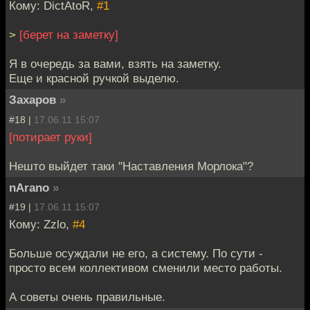
Кому: DictAtoR,
#1
>
[берет на заметку]
Я в очередь за вами, взять на заметку.
Еще и красной ручкой выделю.
Захаров
»
#18 |
17.06.11 15:07
[потирает руки]
Нешто выйдет таки "Наставления Морлока"?
nArano
»
#19 |
17.06.11 15:07
Кому: Zzlo,
#4
Больше осуждали не его, а систему. По сути -
просто всем коллективом сменили место работы.
А советы очень правильные.