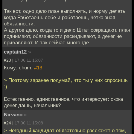
Так вот, одно дело план выполнять, и норму делать
когда Работаешь себе и работаешь, чётко зная
обязанности.
А другое дело, когда то и дело Штат сокращают, план
поднимают, обязанности раскидывают, а денег не
прибавляют. И так сейчас много где.
captain12
»
#23 |
17.06.11 15:07
Кому: chum,
#13
> Поэтому заранее подумай, что ты у них спросишь
:)
Естественно, единственное, что интересует: скока
денег дашь, начальник?
Nirvano
»
#24 |
17.06.11 15:08
> Негодный кандидат обязательно расскажет о том,