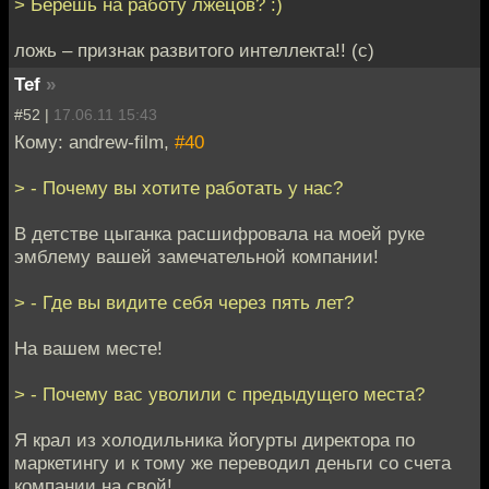
> Берёшь на работу лжецов? :)
ложь – признак развитого интеллекта!! (c)
Tef
»
#52 |
17.06.11 15:43
Кому: andrew-film,
#40
> - Почему вы хотите работать у нас?
В детстве цыганка расшифровала на моей руке
эмблему вашей замечательной компании!
> - Где вы видите себя через пять лет?
На вашем месте!
> - Почему вас уволили с предыдущего места?
Я крал из холодильника йогурты директора по
маркетингу и к тому же переводил деньги со счета
компании на свой!