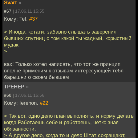
Svart
»
#67 |
17.06.11 15:55
Кому: Tef,
#37
> Иногда, кстати, забавно слышать заверения
бывших спутниц о том какой ты жадный, корыстный
мудак.
>
вах! Только хотел написать, что тот же принцип
вполне применим к отзывам интересующей тебя
барышни о своем бывшем
TPEHEP
»
#68 |
17.06.11 15:56
Кому: Ierehon,
#22
> Так вот, одно дело план выполнять, и норму делать
когда Работаешь себе и работаешь, чётко зная
обязанности.
> А другое дело, когда то и дело Штат сокращают,