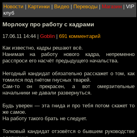
Новости
|
Картинки
|
Видео
|
Переводы
|
Магазин
|
VIP
клуб
Морлоку про работу с кадрами
17.06.11 14:44
|
Goblin
|
691 комментарий
Как известно, кадры решают всё.
Нанимая на работу нового кадра, непременно
расспроси его насчёт предыдущего начальства.
Негодный кандидат обязательно расскажет о том, как
томился под гнётом гнусных тварей.
Сам-то он прекрасен, а вот омерзительные
начальники не давали развернуться.
Будь уверен — эта гнида и про тебя потом скажет то
же самое.
На работу такого брать не следует.
Толковый кандидат отзовётся о бывшем руководстве