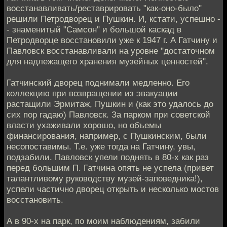
восстанавливать/реставрировать "как-оно-было"
решили Петродворец и Пушкин. И, кстати, успешно -
- знаменитый "Самсон" и большой каскад в
Петродворце восстановили уже к 1947 г. А Гатчину и
Павловск восстанавливали на уровне "достаточном
для надлежащего хранения музейных ценностей".
Гатчинский дворец поднимали медленно. Его
коллекцию при возвращении из эвакуации
растащили Эрмитаж, Пушкин и (как это удалось до
сих пор гадаю) Павловск. За парком при советской
власти ухаживали хорошо, но объемы
финансирования, например, с Пушкинским, были
несопоставимы. Т.е. уже тогда на Гатчину, увы,
подзабили. Павловск упели поднять в 80-х как раз
перед большим П. Гатчина опять не успела (привет
талантливому руководству музей-заповедника!),
успели частично дворец открыть и несколько мостов
восстановить.
А в 90-х на парк, по моим наблюдениям, забили