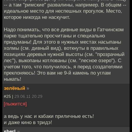
-- а там "римские" развалины, например. В общем --
идеальное место для неспешных прогулок. Место,
которое никогда не наскучит.
Надо понимать, что все дивные виды в Гатчинском
парке тщательно просчитаны и специально
придуманы! Для этого в нужных местах насыпаны
холмы (см. дивный вид), воткнуты в правильных
позициях деревья нужной высоты (см. "прозрачный
лес"), выкопаны котлованы (см. "лесное озеро"). С
учетом того, что получилось, я перед создателями
преклоняюсь! Это вам не 9-й камень по углам
ныкать!
зелёный
»
#25 |
29.06.11 20:29
[пыжится]
а ведь у нас и кабаки приличные есть!
и даже кино в тридэ!
sherl
»