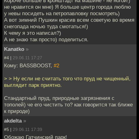
Короче больше в кронштадт на машине - не ногой!)
не нравится он мне) Я больше центр города люблю
у невы посидеть на петропавловку посмотреть)
А вот зимний Пушкин красив всем советую во время
снегопада ночью туда смотаться!)
К чему я это написал?)
А не знаю так просто) поделиться.
Kanatko
»
#4 |
29.06.11 17:27
Кому: BASSBOOST,
#2
> > Ну если не считать того что пруд не чищенный,
выглядит парк приятно.
Стандартный пруд, природные загрязнения с
тополей) че его чистить то? как говорится так ближе
к природе)
akdelta
»
#5 |
29.06.11 17:39
Обожаю Гатчинский парк!