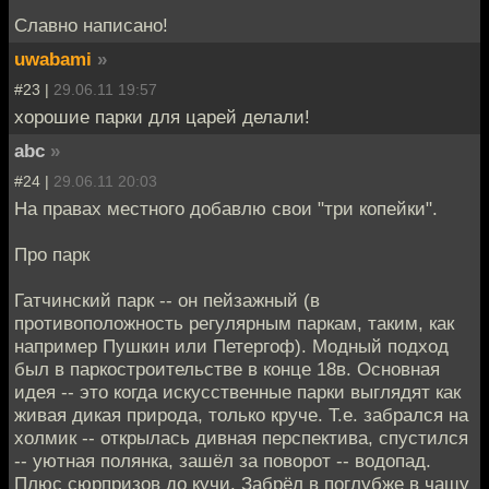
Славно написано!
uwabami
»
#23 |
29.06.11 19:57
хорошие парки для царей делали!
abc
»
#24 |
29.06.11 20:03
На правах местного добавлю свои "три копейки".
Про парк
Гатчинский парк -- он пейзажный (в
противоположность регулярным паркам, таким, как
например Пушкин или Петергоф). Модный подход
был в паркостроительстве в конце 18в. Основная
идея -- это когда искусственные парки выглядят как
живая дикая природа, только круче. Т.е. забрался на
холмик -- открылась дивная перспектива, спустился
-- уютная полянка, зашёл за поворот -- водопад.
Плюс сюрпризов до кучи. Забрёл в поглубже в чащу