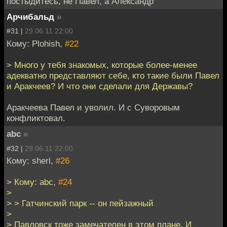
постыдитесь, не Павел, а Александр
Арчибальд
»
#31 |
29.06.11 22:00
Кому: Plohish,
#22
> Много у тебя знакомых, которые более-менее
адекватно представляют себе, кто такие были Павел
и Аракчеев? И что они сделали для Державы?
Аракчеева Павел и уволил. И с Суворовым
конфликтовал.
abc
»
#32 |
29.06.11 22:00
Кому: sherl,
#26
> Кому: abc,
#24
>
> > Гатчинский парк -- он пейзажный
>
> Павловск тоже замечателен в этом плане. И