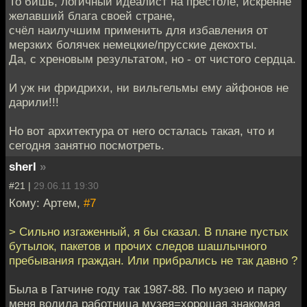
То бишь, логичный идеалист на престоле, искренне
желавший блага своей стране,
счёл наилучшим применить для избавления от
мерзких болячек немецкие/прусские декохты.
Да, с хреновым результатом, но - от чистого сердца.
И уж ни фридрихи, ни вильгельмы ему айфонов не
дарили!!!
Но вот архитектура от него осталась такая, что и
сегодня занятно посмотреть.
sherl
»
#21 |
29.06.11 19:30
Кому: Артем,
#7
> Сильно изгаженный, я бы сказал. В плане пустых
бутылок, пакетов и прочих следов шашлычного
пребывания граждан. Или прибрались не так давно ?
Была в Гатчине году так 1987-88. По музею и парку
меня водила работница музея=хорошая знакомая