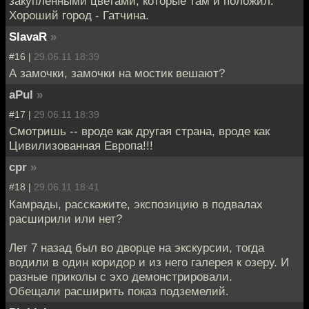
закупленными цветами, которые там и положил.
Хороший город - Гатчина.
SlavaR
»
#16 |
29.06.11 18:39
А замочки, замочки на мостик вешают?
aPul
»
#17 |
29.06.11 18:39
Смотришь -- вроде как другая страна, вроде как
Цивилизованная Европа!!!
cpr
»
#18 |
29.06.11 18:41
Камрады, расскажите, экспозицию в подвалах
расширили или нет?
Лет 7 назад был во дворце на экскурсии, тогда
водили в один коридор и из него галерея к озеру. И
разные приколы с эхо демонстрировали.
Обещали расширить показ подземелий.