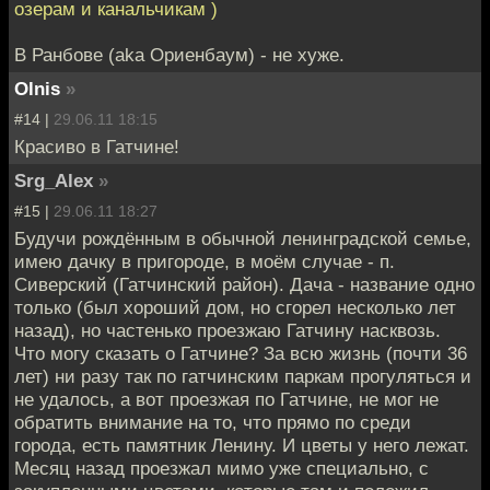
озерам и канальчикам )
В Ранбове (aka Ориенбаум) - не хуже.
Olnis
»
#14 |
29.06.11 18:15
Красиво в Гатчине!
Srg_Alex
»
#15 |
29.06.11 18:27
Будучи рождённым в обычной ленинградской семье,
имею дачку в пригороде, в моём случае - п.
Сиверский (Гатчинский район). Дача - название одно
только (был хороший дом, но сгорел несколько лет
назад), но частенько проезжаю Гатчину насквозь.
Что могу сказать о Гатчине? За всю жизнь (почти 36
лет) ни разу так по гатчинским паркам прогуляться и
не удалось, а вот проезжая по Гатчине, не мог не
обратить внимание на то, что прямо по среди
города, есть памятник Ленину. И цветы у него лежат.
Месяц назад проезжал мимо уже специально, с