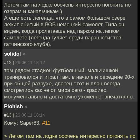
Летом там на лодке ооочень интересно погонять по
озерам и канальчикам )
А еще есть легенда, что в самом большом озере
лежит сбитый в ВОВ немецкий самолет. Типа он
виден, когда пролетаешь над парком на легком
самолете (легенда гуляет среди парашютистов
гатчинского клуба).
solidol
»
#12 |
29.06.11 18:12
там рядом стадион футбольный. мальчишкой
тренировался и играл там. в начале и середине 90-х
при общей разрухе, дворец этот и плац всегда
смотрелись как не от мира сего - красиво,
монументально и достаточно ухоженно. впечатляло.
Plohish
»
#13 |
29.06.11 18:14
Кому: Saper83,
#11
> Летом там на лодке ооочень интересно погонять по