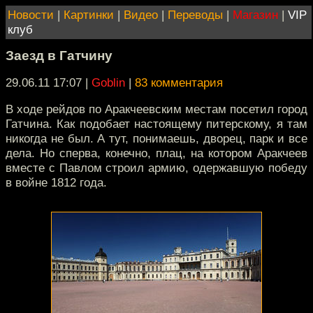
Новости
|
Картинки
|
Видео
|
Переводы
|
Магазин
|
VIP
клуб
Заезд в Гатчину
29.06.11 17:07
|
Goblin
|
83 комментария
В ходе рейдов по Аракчеевским местам посетил город
Гатчина. Как подобает настоящему питерскому, я там
никогда не был. А тут, понимаешь, дворец, парк и все
дела. Но сперва, конечно, плац, на котором Аракчеев
вместе с Павлом строил армию, одержавшую победу
в войне 1812 года.