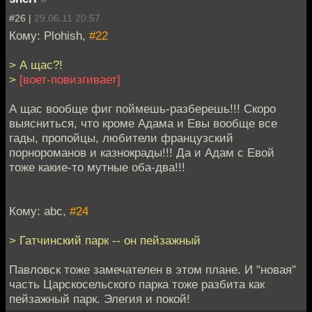
#26 |
29.06.11 20:57
Кому: Plohish,
#22
> А щас?!
>
[воет-повизгивает]
А щас вообще фиг поймешь-разберешь!!! Скоро
выясниться, что кроме Адама и Евы вообще все
гады, пропойцы, любители французский
порнороманов и казнокрады!!! Да и Адам с Евой
тоже какие-то мутные оба-два!!!
Кому: abc,
#24
> Гатчинский парк -- он пейзажный
Павловск тоже замечателен в этом плане. И "новая"
часть Царскосельского парка тоже разбита как
пейзажный парк. Элегия и покой!