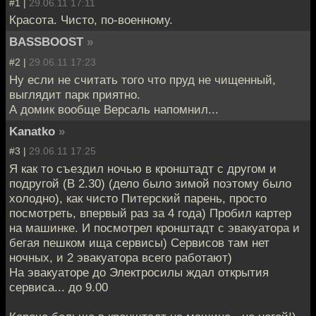
#1 |
29.06.11 17:11
Красота. Чисто, по-военному.
BASSBOOST
»
#2 |
29.06.11 17:23
Ну если не считать того что пруд не чищенный,
выглядит парк приятно.
А домик вообще Версаль напомнил...
Kanatko
»
#3 |
29.06.11 17:25
Я как то съездил ночью в кронштадт с другом и
подругой (В 2.30) (дело было зимой поэтому было
холодно), как чисто Питерский парень, просто
посмотреть, впервый раз за 4 года) Пробил картер
на машинке. И посмотрел кронштадт с эвакуатора и
бегая пешком ища сервисы) Сервисов там нет
ночных, и 2 эвакуатора всего работают)
На эвакуаторе до Электросилы ждал открытия
сервиса... до 9.00