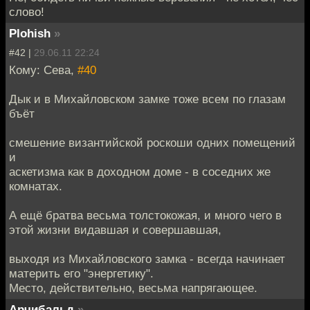
слово!
Plohish
»
#42 |
29.06.11 22:24
Кому: Сева,
#40
Дык и в Михайловском замке тоже всем по глазам
бъёт
смешение византийской роскоши одних помещений
и
аскетизма как в доходном доме - в соседних же
комнатах.
А ещё братва весьма толстокожая, и много чего в
этой жизни видавшая и совершавшая,
выходя из Михайловского замка - всегда начинает
материть его "энергетику".
Место, действительно, весьма напрягающее.
Арчибальд
»