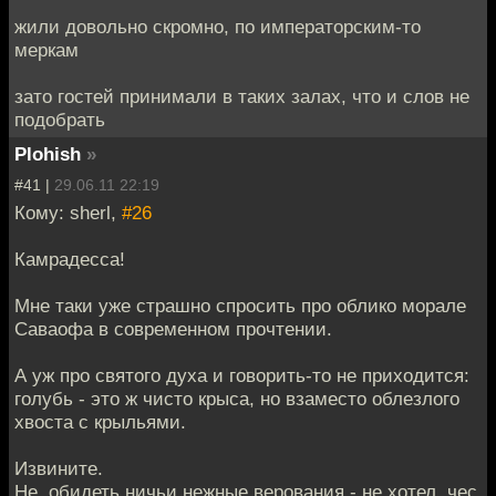
жили довольно скромно, по императорским-то
меркам
зато гостей принимали в таких залах, что и слов не
подобрать
Plohish
»
#41 |
29.06.11 22:19
Кому: sherl,
#26
Камрадесса!
Мне таки уже страшно спросить про облико морале
Саваофа в современном прочтении.
А уж про святого духа и говорить-то не приходится:
голубь - это ж чисто крыса, но взаместо облезлого
хвоста с крыльями.
Извините.
Не, обидеть ничьи нежные верования - не хотел, чес