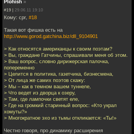
Plohish
»
#19 |
29.06.11 19:10
Кому: cpr,
#18
Такая вот фишка есть на
http://www.gorod.gatchina.biz/dll_9104901
> Как относятся американцы к своим поэтам?
> Вы, граждане Гатчины, спрашивали меня об этом.
> Ваш вопрос, словно дирижерская палочка,
попеременно
> Целится в политика, газетчика, бизнесмена,
> От лица же самих поэтов скажу:
> Мы – как в темном вашем туннеле,
> Что ведет из дворца к озеру,
> Там, где лампочки светят еле,
> Где на громкий старинный вопрос: «Кто украл
хомуты?»
> Многократное эхо из тьмы откликается: «Ты!»
Честно говоря, про динамику расширения