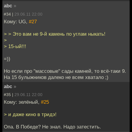
abc
»
#34 |
29.06.11 22:00
Кому: UG,
#27
> > Это вам не 9-й камень по углам ныкать!
>
> 15-ый!!!
=))
Но если про "массовые" сады камней, то всё-таки 9.
На 15 булыжников далеко не всем хватало ;)
abc
»
#35 |
29.06.11 22:00
Кому: зелёный,
#25
> и даже кино в тридэ!
Опа. В Победе? Не знал. Надо затестить.