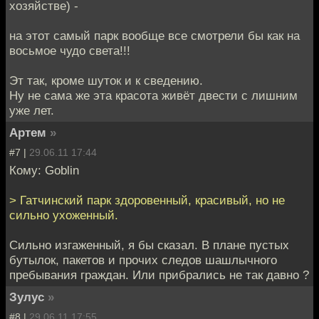
хозяйстве) -
на этот самый парк вообще все смотрели бы как на
восьмое чудо света!!!
Эт так, кроме шуток и к сведению.
Ну не сама же эта красота живёт двести с лишним
уже лет.
Артем
»
#7 |
29.06.11 17:44
Кому: Goblin
> Гатчинский парк здоровенный, красивый, но не
сильно ухоженный.
Сильно изгаженный, я бы сказал. В плане пустых
бутылок, пакетов и прочих следов шашлычного
пребывания граждан. Или прибрались не так давно ?
Зулуc
»
#8 |
29.06.11 17:55