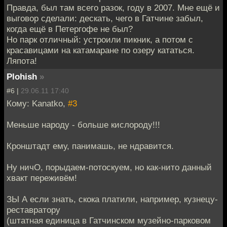
Правда, был там всего разок, году в 2007. Мне ещё и
выговор сделали: дескать, чего в Гатчине забыл,
когда ещё в Петергофе не был?
Но парк отличный: устроили пикник, а потом с
красавицами на катамаране по озеру кататься.
Ляпота!
Plohish
»
#6 |
29.06.11 17:40
Кому: Kanatko,
#3
Меньше народу - больше кислороду!!!
Кронштадт ему, панимашь, не ндравится.
Ну ничО, порыдаем-потоскуем, но как-нито данный
хвакт переживём!
ЗЫ А если знать, скока платили, например, кузнецу-
реставратору
(штатная единица в Гатчинском музейно-парковом