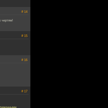
# 14
к чертям!
# 15
# 16
# 17
ближенными.