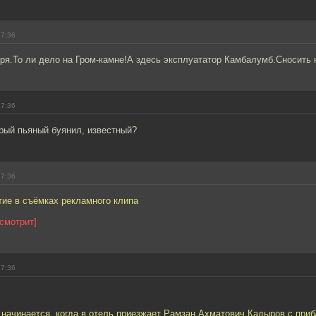
17:36
ря.То ли дело на Гром-камне!А здесь эксплуататор Камбалумб.Сносить 
17:36
орый пьяный буянил, известный?
17:36
тие в съёмках рекламного клипа
смотрит]
17:36
 начинается, когда в отель приезжает Рамзан Ахматович Кадыров с при