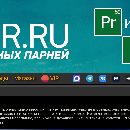
оды
Магазин
VIP
 Проплыл мимо высотки — в ней принимал участие в съёмках рекламног
и сдают свои жилища за деньги для съёмок. Некогда мега-элитные
омнаты небольшие, планировка дурацкая. Жить в такой не хочется. Пл
ёт.