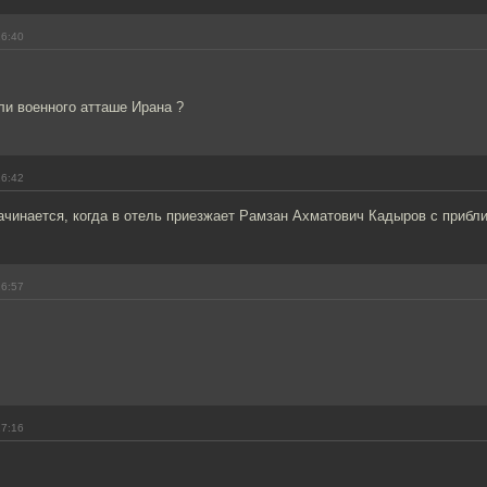
16:40
ли военного атташе Ирана ?
16:42
ачинается, когда в отель приезжает Рамзан Ахматович Кадыров с прибл
16:57
17:16