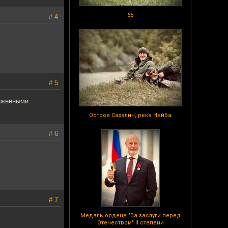
65
# 4
# 5
иженными.
Остров Сахалин, река Найба
# 6
# 7
Медаль ордена "За заслуги перед
Отечеством" II степени