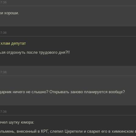
17:36
ки хороши.
17:36
 хлам депутат
ьзя отдохнуть после трудового дня?!!
17:36
дарник ничего не слышно? Открывать заново планируется вообще?
17:36
очел шутку юмора:
льмень, внесенный в КРГ, слепил Церетели и сварил его в химкинском