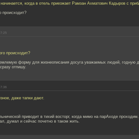
 начинается, когда в отель приезжает Рамзан Ахматович Кадыров с при
о происходит?
17:25
ого происходит?
емлемую форму для жизнеописания досуга уважаемых людей, годную дл
сразу отпишу.
17:36
зное, даже тапки дают.
ьнической приводит в тихий восторг, когда мимо на парАходе проходим.
нал, думал и сейчас почетно в таком жить.