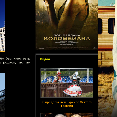
нём был кинотеатр
Видео
м родной, так там
О предстоящем Турнире Святого
Георгия