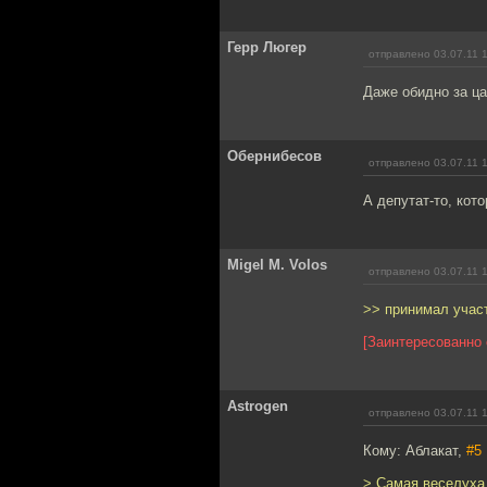
Герр Люгер
отправлено 03.07.11 
Даже обидно за ца
Обернибесов
отправлено 03.07.11 
А депутат-то, кот
Migel M. Volos
отправлено 03.07.11 
>> принимал учас
[Заинтересованно 
Astrogen
отправлено 03.07.11 
Кому: Аблакат,
#5
> Самая веселуха