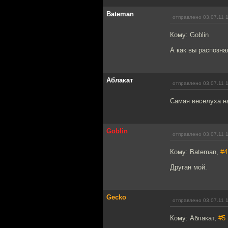
Bateman
отправлено 03.07.11 
Кому: Goblin
А как вы распозна
Аблакат
отправлено 03.07.11 
Самая веселуха н
Goblin
отправлено 03.07.11 
Кому: Bateman,
#4
Друган мой.
Gecko
отправлено 03.07.11 
Кому: Аблакат,
#5