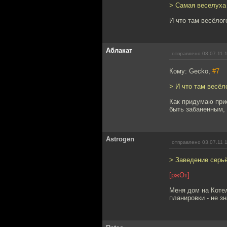
> Самая веселуха
И что там весёлог
Аблакат
отправлено 03.07.11 
Кому: Gecko,
#7
> И что там весёл
Как придумаю при
быть забаненным, 
Astrogen
отправлено 03.07.11 
> Заведение серьё
[ржОт]
Меня дом на Котел
планировки - не з