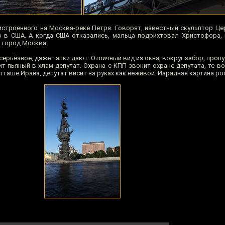
истроенного на Москва-реке Петра. Говорят, известный скульптор Це
о в США. А когда США отказались, мальца подрихтовал Христофора, 
я город Москва.
серьёзное, даже тапки дают. Отличный вид из окна, вокруг забор, пропу
нит пьяный в хлам депутат. Охрана с КПП звонит охране депутата, те в
тташе Ирана, депутат висит на руках как неживой. Изрядная картина ро