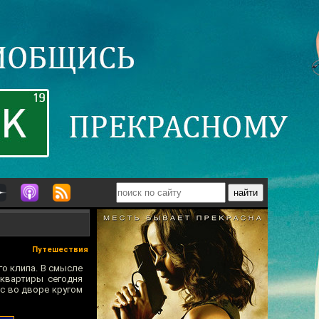
Путешествия
о клипа. В смысле
 квартиры сегодня
юс во дворе кругом