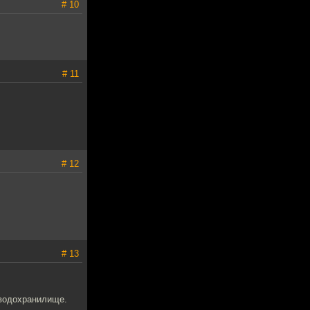
# 10
# 11
# 12
# 13
 водохранилище.