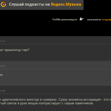
Слушай подкасты на
Яндекс.Музыка
Goblin рекомендует
заказывать
создан
16:17
ит прокатитцо там?
16:22
ен
16:36
 церетелевского монстра в сумерках. Сразу возникла ассоциация - это 
тый свиток в руке мощно контрастирует с серым памятником.