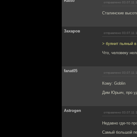
Ratso
отправлено 03.07.11 
Сталинские высот
Захаров
отправлено 03.07.11 
> буянит пьяный в
Что, человеку нел
fanat05
отправлено 03.07.11 
Кому: Goblin
Дим Юрьич, про у
Astrogen
отправлено 03.07.11 
Недавно где-то пр
Самый большой пе