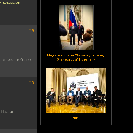
ближенными.
# 8
Медаль ордена "За заслуги перед
я того чтобы не
Отечеством" II степени
# 9
 Насчет
РВИО