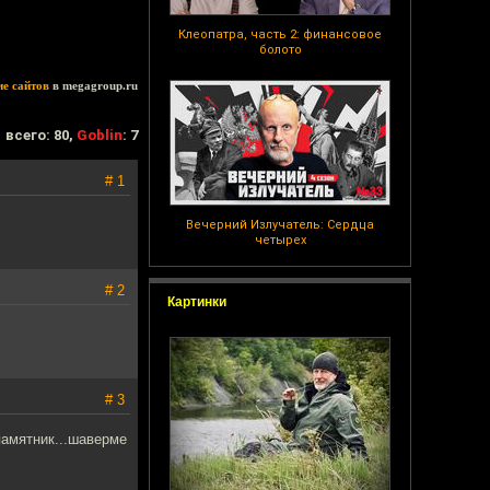
Клеопатра, часть 2: финансовое
болото
ие сайтов
в megagroup.ru
всего: 80,
Goblin
: 7
# 1
Вечерний Излучатель: Сердца
четырех
# 2
Картинки
# 3
памятник...шаверме