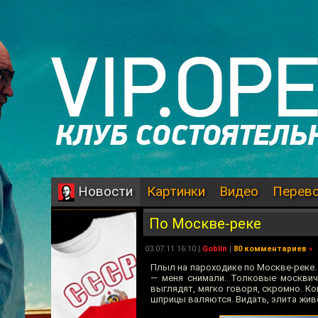
Картинки
Видео
Перев
Новости
По Москве-реке
03.07.11 16:10 |
Goblin
|
80 комментариев
»
Плыл на пароходике по Москве-реке.
— меня снимали. Толковые москвич
выглядят, мягко говоря, скромно. К
шприцы валяются. Видать, элита жив