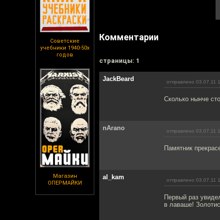
Комментарии
Советские
учебники 1940-50х
годов
cтраницы: 1
JackBeard
отправлено 03.07.11 
Сколько нынче сто
nArano
отправлено 03.07.11 
Памятник прекрас
Магазин
al_kam
отправлено 03.07.11 
ОПЕРМАЙКИ
Первый раз увидел
в лаваше! Золотис