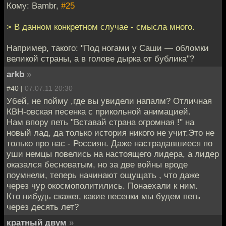
Кому: Bambr,
#25
> В данном конкретном случае - смысла много.
Например, такого: "Под ногами у Саши — обломки
великой страны, а в голове дырка от бублика"?
arkb
»
#40 |
07.07.11 20:30
Убей, не пойму ,где вы увидели напалм? Отличная
КВН-овская песенка с прикольной анимацией.
Нам впору петь "Вставай страна огромная !" на
новый лад, да только история никого не учит.Это не
только про нас - Россиян. Даже настрадавшиеся по
уши немцы повелись на настоящего лидера, а лидер
оказался бесноватым, но за две войны вроде
поумнели, теперь начинают ощущать , что даже
через чур окосмополитились. Понаехали к ним.
Кто нибудь скажет, какие песенки мы будем петь
через десять лет?
кратный двум
»