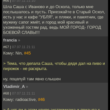
#66 |
07.07.11 21:10
Шла Саша с Иваново и до Оскола, только мне
послышалось и пусть. Приезжайте в Старый Оскол,
есть у нас и кафе "УБЛЯ", и пляжи, и памятник, где
мужику сапог жмёт, и город мой красивый и
ухоженный гостям рад, ведь МОЙ ГОРОД- ГОРОД
БОЕВОЙ СЛАВЫ!!!
francia
»
#67 |
07.07.11 21:11
Кому: Nin,
#45
> Тема, что делала Саша, чтобы дядя дал на пиво и
пирожок - не раскрыта.
ну, поцелуй там явно слышен
Vladimir_A
»
#68 |
07.07.11 21:11
Кому: radioactive,
#46
> А нет ли в этом клипе экстремизма и призыва к