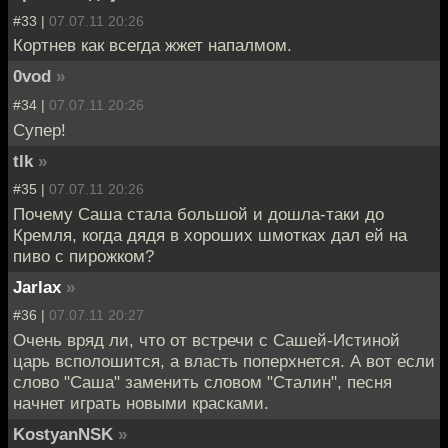
#33 |
07.07.11 20:26
Кортнев как всегда жжет напалмом.
0vod
»
#34 |
07.07.11 20:26
Супер!
tlk
»
#35 |
07.07.11 20:26
Почему Саша стала большой и дошла-таки до
Кремля, когда дядя в хороших шмотках дал ей на
пиво с пирожком?
Jarlax
»
#36 |
07.07.11 20:27
Очень вряд ли, что от встречи с Сашей-Истиной
царь всполошится, а власть поперхнется. А вот если
слово "Саша" заменить словом "Сталин", песня
начнет играть новыми красками.
KostyanNSK
»