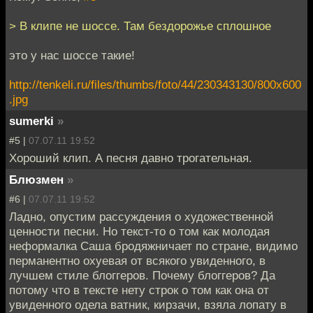
> В клипе не шоссе. Там бездорожье сплошное
это у нас шоссе такие!
http://tenkeli.ru/files/thumbs/foto/44/230343130/800x600
.jpg
sumerki
»
#5 |
07.07.11 19:52
Хороший клип. А песня давно трогательная.
Блюзмен
»
#6 |
07.07.11 19:52
Ладно, опустим рассуждения о художественной
ценности песни. Но текст-то о том как молодая
неформалка Саша бродяжничает по стране, видимо
перманентно охуевая от всякого увиденного, в
лучшем стиле блоггеров. Почему блоггеров? Да
потому что в тексте нету строк о том как она от
увиденного одела ватник, кирзачи, взяла лопату в