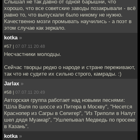
Слышал не так давно от одной барышни, что
хорошо, что все советские заводы позакрывали - всё
равно то, что выпускали было никому не нужно.
Качественно мозги промывать научились - а поэт в
этом случае как зеркало.
kotka
»
#57 |
07.07.11 20:48
Несчастники молодцы.
Сейчас творцы редко о народе и стране переживают,
так что не судите их сильно строго, камрады. :)
Jarlax
»
#58 |
07.07.11 20:49
Авторская группа работает над новыми песнями:
"Шла Валя по шоссе из Питера в Москву", "Несется
Краснопер из Сагры в Селигер", "Из Триполи в Налут
шел дядя Муамар", "Ушлепывал Медведь по просеке
в Казань".
kotka
»