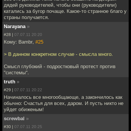
дядей руководителей, чтобы они (руководители)
катались за бугор почаще. Какое-то странное благо у
страны получается.
Narayana
»
#28 |
07.07.11 20:20
Кому: Bambr,
#25
> В данном конкретном случае - смысла много.
Смысл глубокий - подростковый протест против
"системы".
truth
»
#29 |
07.07.11 20:22
Начиналось все многообщающе, а закончилось как
обычно: Счастья для всех, даром. И пусть никто не
уйдет обиженым!
screwbal
»
#30 |
07.07.11 20:25