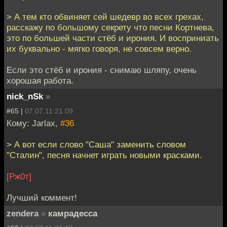
> А тем кто обвиняет сей шедевр во всех грехах,
расскажу по большому секрету что песни Кортнева,
это по большей части стёб и ирония. И восприниать
их буквально - мягко говоря, не совсем верно.
Если это стёб и ирония - снимаю шляпу, очень
хорошая работа.
nick_nSk
»
#65 |
07.07.11 21:09
Кому: Jarlax,
#36
> А вот если слово "Саша" заменить словом
"Сталин", песня начнет играть новыми красками.
[Рж0т]
Лучший коммент!
zendera
»
камрадесса