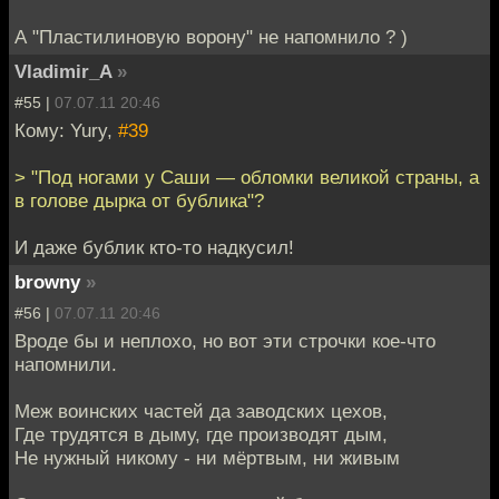
А "Пластилиновую ворону" не напомнило ? )
Vladimir_A
»
#55 |
07.07.11 20:46
Кому: Yury,
#39
> "Под ногами у Саши — обломки великой страны, а
в голове дырка от бублика"?
И даже бублик кто-то надкусил!
browny
»
#56 |
07.07.11 20:46
Вроде бы и неплохо, но вот эти строчки кое-что
напомнили.
Меж воинских частей да заводских цехов,
Где трудятся в дыму, где производят дым,
Не нужный никому - ни мёртвым, ни живым