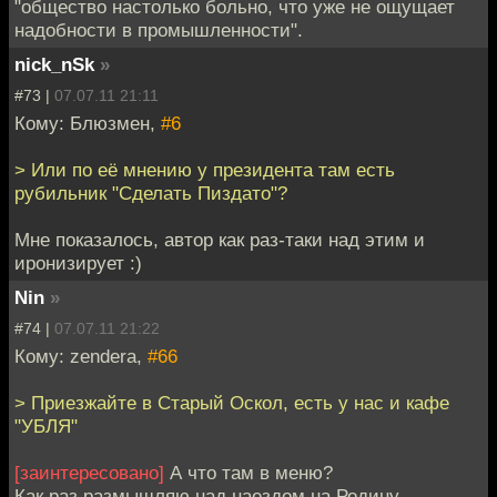
"общество настолько больно, что уже не ощущает
надобности в промышленности".
nick_nSk
»
#73 |
07.07.11 21:11
Кому: Блюзмен,
#6
> Или по её мнению у президента там есть
рубильник "Сделать Пиздато"?
Мне показалось, автор как раз-таки над этим и
иронизирует :)
Nin
»
#74 |
07.07.11 21:22
Кому: zendera,
#66
> Приезжайте в Старый Оскол, есть у нас и кафе
"УБЛЯ"
[заинтересовано]
А что там в меню?
Как раз размышляю над наездом на Родину.