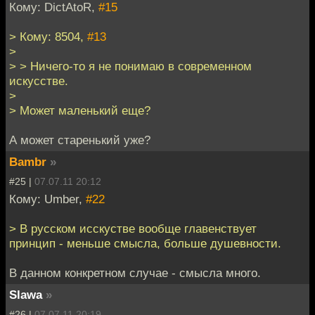
Кому: DictAtoR,
#15
> Кому: 8504,
#13
>
> > Ничего-то я не понимаю в современном
искусстве.
>
> Может маленький еще?
А может старенький уже?
Bambr
»
#25 |
07.07.11 20:12
Кому: Umber,
#22
> В русском исскустве вообще главенствует
принцип - меньше смысла, больше душевности.
В данном конкретном случае - смысла много.
Slawa
»
#26 |
07.07.11 20:19