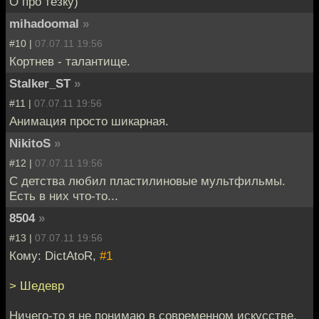
О про тёзку)
mihadoomal
»
#10 |
07.07.11 19:56
Кортнев - талантище.
Stalker_ST
»
#11 |
07.07.11 19:56
Анимация просто шикарная.
NikitoS
»
#12 |
07.07.11 19:56
С детства любил пластилиновые мультфильмы.
Есть в них что-то...
8504
»
#13 |
07.07.11 19:56
Кому: DictAtoR,
#1
> Шедевр
Ничего-то я не понимаю в современном искусстве.