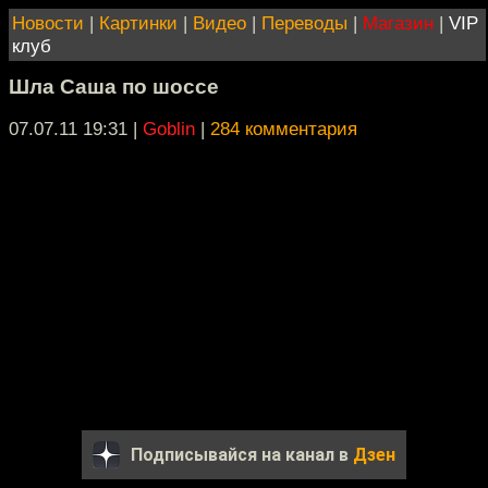
Новости
|
Картинки
|
Видео
|
Переводы
|
Магазин
|
VIP
клуб
Шла Саша по шоссе
07.07.11 19:31
|
Goblin
|
284 комментария
Подписывайся на канал в
Дзен