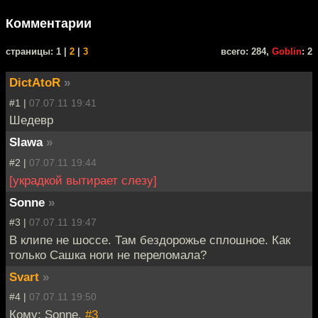
Комментарии
cтраницы: 1 |
2
|
3
всего: 284,
Goblin
: 2
DictAtoR
»
#1 |
07.07.11 19:41
Шедевр
Slawa
»
#2 |
07.07.11 19:44
[украдкой вытирает слезу]
Sonne
»
#3 |
07.07.11 19:47
В клипе не шоссе. Там бездорожье сплошное. Как
только Сашка ноги не переломала?
Svart
»
#4 |
07.07.11 19:50
Кому: Sonne,
#3