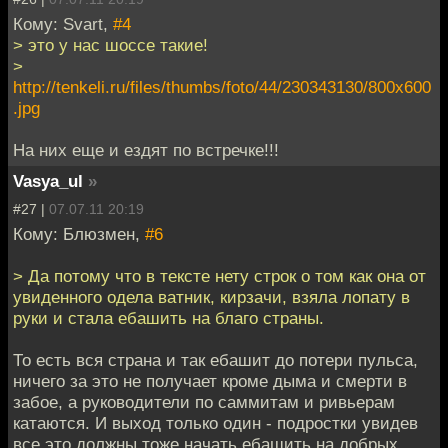
Кому: Svart,
#4
> это у нас шоссе такие!
>
http://tenkeli.ru/files/thumbs/foto/44/230343130/800x600
.jpg
На них еще и ездят по встречке!!!
Vasya_ul
»
#27 |
07.07.11 20:19
Кому: Блюзмен,
#6
> Да потому что в тексте нету строк о том как она от
увиденного одела ватник, кирзачи, взяла лопату в
руки и стала ебашить на благо страны.
То есть вся страна и так ебашит до потери пульса,
ничего за это не получает кроме дыма и смерти в
забое, а руководители по саммитам и ривьерам
катаются. И выход только один - подростки увидев
все это должны тоже начать ебашить на добрых