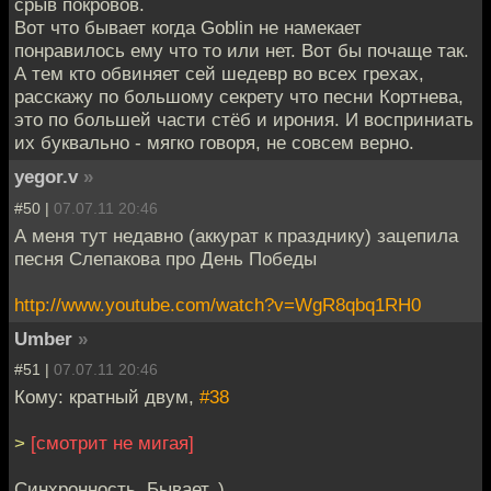
срыв покровов.
Вот что бывает когда Goblin не намекает
понравилось ему что то или нет. Вот бы почаще так.
А тем кто обвиняет сей шедевр во всех грехах,
расскажу по большому секрету что песни Кортнева,
это по большей части стёб и ирония. И восприниать
их буквально - мягко говоря, не совсем верно.
yegor.v
»
#50 |
07.07.11 20:46
А меня тут недавно (аккурат к празднику) зацепила
песня Слепакова про День Победы
http://www.youtube.com/watch?v=WgR8qbq1RH0
Umber
»
#51 |
07.07.11 20:46
Кому: кратный двум,
#38
>
[смотрит не мигая]
Синхронность. Бывает. )