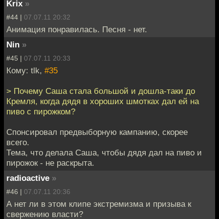
Krix
»
#44 |
07.07.11 20:32
Анимация понравилась. Песня - нет.
Nin
»
#45 |
07.07.11 20:33
Кому: tlk,
#35
> Почему Саша стала большой и дошла-таки до
Кремля, когда дядя в хороших шмотках дал ей на
пиво с пирожком?
Спонсировал предвыборную кампанию, скорее
всего.
Тема, что делала Саша, чтобы дядя дал на пиво и
пирожок - не раскрыта.
radioactive
»
#46 |
07.07.11 20:36
А нет ли в этом клипе экстремизма и призыва к
свержению власти?