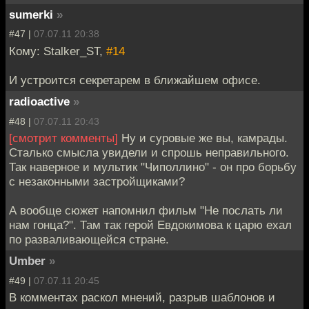
sumerki
»
#47 |
07.07.11 20:38
Кому: Stalker_ST,
#14
И устроится секретарем в ближайшем офисе.
radioactive
»
#48 |
07.07.11 20:43
[смотрит комменты]
Ну и суровые же вы, камрады.
Сталько смысла увидели и спрошь неправильного.
Так наверное и мультик "Чиполлино" - он про борьбу
с незаконными застройщиками?
А вообще сюжет напомнил фильм "Не послать ли
нам гонца?". Там так герой Евдокимова к царю ехал
по разваливающейся стране.
Umber
»
#49 |
07.07.11 20:45
В комментах раскол мнений, разрыв шаблонов и