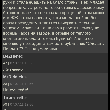
руки и стала ебашить на благо страны. Нет, младая
попрошайка устремляет свои стопы к эвфемерному
батюшке-царе это же гораздо проще, об этом можно
и в ЖЖ потом написать, хотя могла вообще бы
сразу президенту в твиттер начеркать с тем же
успехом. Хочет ли Саша сама работать смену по
восемь часов на заводе, в отрыве от теплого
клетчатого пледа и томика Бунина? Или по её
мнению у президента там есть рубильник "Сделать
Пиздато"? Песня умалчивает.
BeZHenec
»
#7 |
07.07.11 19:56
Жизненно
MrRiddick
»
#8 |
07.07.11 19:56
Ни хуя себе!
Tiraneriell
»
#9 |
07.07.11 19:56