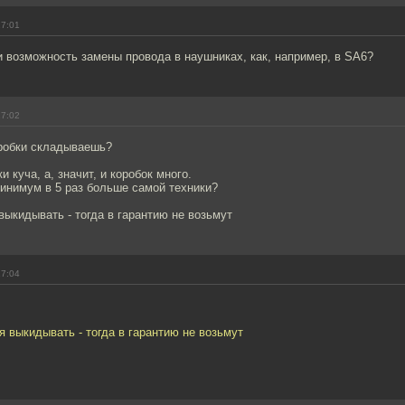
17:01
и возможность замены провода в наушниках, как, например, в SA6?
17:02
оробки складываешь?
и куча, а, значит, и коробок много.
инимум в 5 раз больше самой техники?
выкидывать - тогда в гарантию не возьмут
17:04
я выкидывать - тогда в гарантию не возьмут