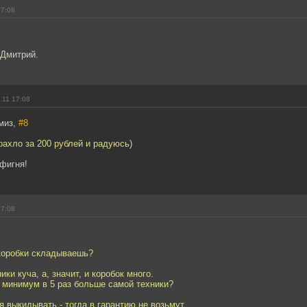
17:08
 Дмитрий.
.11 17:08
миз,
#8
рахло за 200 рублей и радуюсь)
 фигня!
17:08
 коробки складываешь?
ики куча, а, значит, и коробок много.
 минимум в 5 раз больше самой техники?
я выкидывать - тогда в гарантию не возьмут