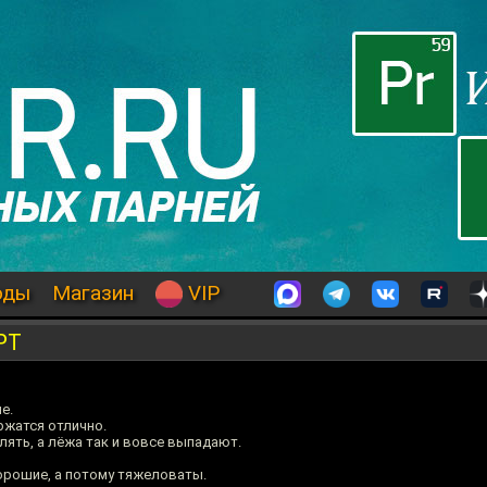
оды
Магазин
VIP
PT
е.
жатся отлично.
ять, а лёжа так и вовсе выпадают.
орошие, а потому тяжеловаты.