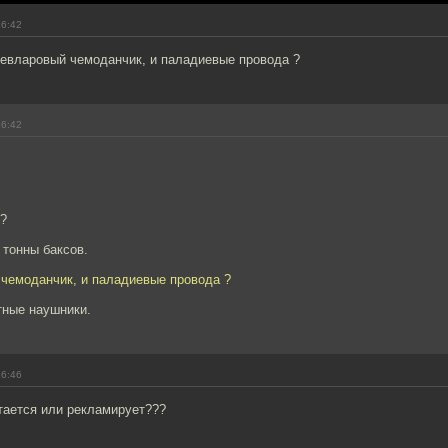
16:42
кевларовый чемоданчик, и паладиевые провода ?
16:42
т?
 тонны баксов.
 чемоданчик, и паладиевые провода ?
тные наушники.
16:46
стается или рекламирует???