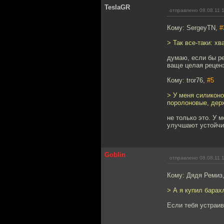
TeslaGR
отправлено 08.08.11 
Кому: SergeyTN,
#
> Так все-таки: х
думаю, если бы ре
ваще целая рецен
Кому: tror76,
#5
> У меня силикон
поролоновые, дер
не только это. У 
улучшают устойчив
Goblin
отправлено 08.08.11 
Кому: Дядя Ремиз
> А я купил барах
Если тебя устраив