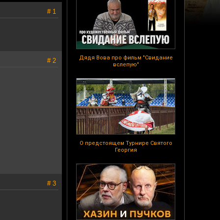
# 1
Дядя Вова про фильм "Свидание
# 2
вслепую"
О предстоящем Турнире Святого
Георгия
# 3