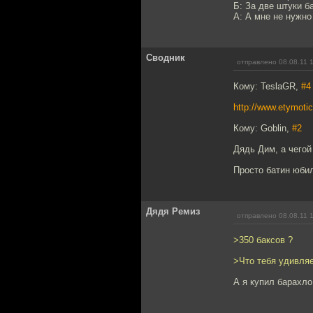
Б: За две штуки б
А: А мне не нужно
Сводник
отправлено 08.08.11 
Кому: TeslaGR,
#4
http://www.etymoti
Кому: Goblin,
#2
Дядь Дим, а чегой
Просто батин юбил
Дядя Ремиз
отправлено 08.08.11 
>350 баксов ?
>Что тебя удивляе
А я купил барахло