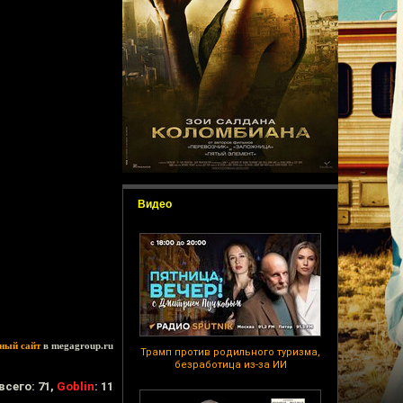
Видео
ный сайт
в megagroup.ru
Трамп против родильного туризма,
безработица из-за ИИ
всего: 71,
Goblin
: 11