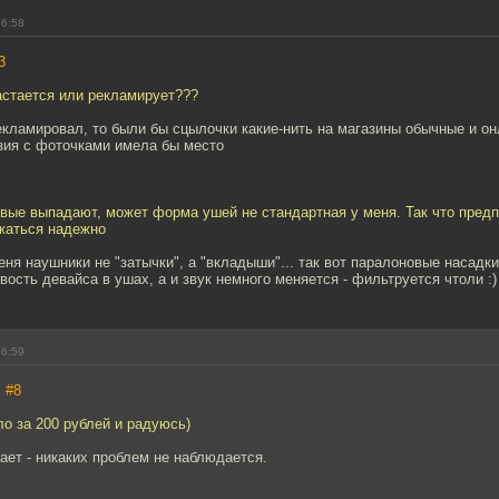
16:58
3
вастается или рекламирует???
кламировал, то были бы сцылочки какие-нить на магазины обычные и он
зия с фоточками имела бы место
овые выпадают, может форма ушей не стандартная у меня. Так что пред
жаться надежно
меня наушники не "затычки", а "вкладыши"... так вот паралоновые насадки
ость девайса в ушах, а и звук немного меняется - фильтруется чтоли :)
16:59
,
#8
ло за 200 рублей и радуюсь)
ает - никаких проблем не наблюдается.