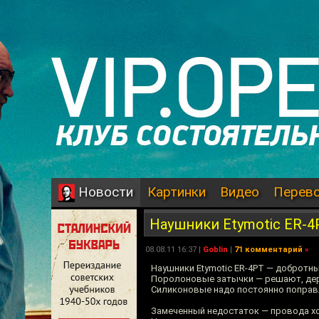
Картинки
Видео
Перев
Новости
Наушники Etymotic ER-4
08.08.11 16:37 |
Goblin
|
71 комментарий
»
Наушники Etymotic ER-4PT — добротны
Поролоновые затычки — решают, дер
Силиконовые надо постоянно поправл
Замеченный недостаток — провода х