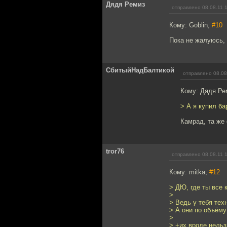
Дядя Ремиз
отправлено 08.08.11 
Кому: Goblin,
#10
Пока не жалуюсь,
СбитыйНадБалтикой
отправлено 08.08
Кому: Дядя Ре
> А я купил ба
Камрад, та же
tror76
отправлено 08.08.11 
Кому: mitka,
#12
> ДЮ, где ты все
>
> Ведь у тебя техн
> А они по объёму
>
> +их вроде нельз