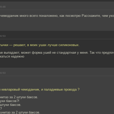
16:48
 чемоданчик много всего поналожено, как посмотрю Расскажите, чем ук
16:53
тычки — решают, в моих ушах лучше силиконовых.
ые выпадают, может форма ушей не стандартная у меня. Так что предпо
жаться надежно
16:53
м кевларовый чемоданчик, и паладиевые провода ?
нитаз за 2 штуки баксов.
уки баксов?!
 штуки баксов.
й?
 унитаз за 2 штуки баксов.