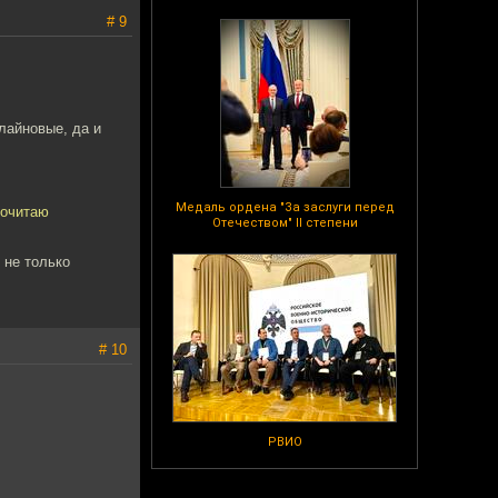
# 9
лайновые, да и
Медаль ордена "За заслуги перед
почитаю
Отечеством" II степени
 не только
# 10
РВИО