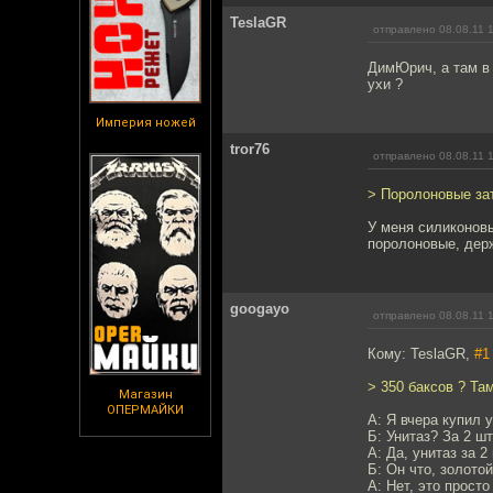
TeslaGR
отправлено 08.08.11 
ДимЮрич, а там в
ухи ?
Империя ножей
tror76
отправлено 08.08.11 
> Поролоновые за
У меня силиконов
поролоновые, дер
googayo
отправлено 08.08.11 
Кому: TeslaGR,
#1
> 350 баксов ? Та
Магазин
ОПЕРМАЙКИ
А: Я вчера купил у
Б: Унитаз? За 2 шт
А: Да, унитаз за 2
Б: Он что, золото
А: Нет, это просто