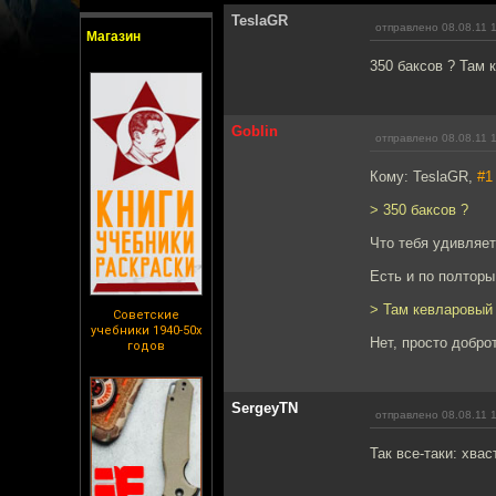
TeslaGR
отправлено 08.08.11 
Магазин
350 баксов ? Там 
Goblin
отправлено 08.08.11 
Кому: TeslaGR,
#1
> 350 баксов ?
Что тебя удивляе
Есть и по полторы
> Там кевларовый
Советские
учебники 1940-50х
Нет, просто добро
годов
SergeyTN
отправлено 08.08.11 
Так все-таки: хва