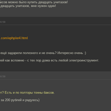
аксов можно было купить двадцать унитазов!
 двадцать унитазов, мне нужен один!
16:58
c.com/ephp/er4.html
 ещё задарили полезного и не очень? Интересно очень :)
ей как вспомню - с тех пор дома есть любой электроинструмент.
16:58
т? Есть и по полторы тонны баксов.
 за 200 рублей и радуюсь)