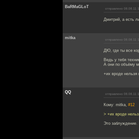
BaRMaGLoT
отправлено 08.08.11 
Дмитрий, а есть л
mitka
отправлено 08.08.11 
ДЮ, где ты все к
Ведь у тебя техник
А они по объёму м
+их вроде нельзя 
QQ
отправлено 08.08.11 
Кому: mitka,
#12
> +их вроде нельз
Это заблуждение.