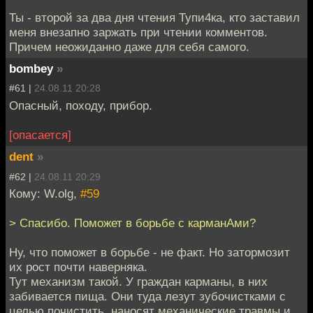
Ты - второй за два дня чтения Тупи4ка, кто заставил
меня внезапно заржать при чтении комментов.
Причем неожиданно даже для себя самого.
bombey
»
#61 |
24.08.11 20:28
Опасный, походу, прибор.
[опасается]
dent
»
#62 |
24.08.11 20:29
Кому: W.olg,
#59
> Спасибо. Поможет в борьбе с карманАми?
Ну, что поможет в борьбе - не факт. Но затормозит
их рост почти наверняка.
Тут механизм такой. У граждан карманы, в них
забивается пища. Они туда лезут зубочистками с
целью почистить, наносят механические травмы и