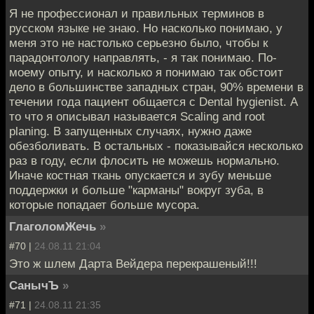
Я не профессионал и правильных терминов в
русском языке не знаю. Но насколько понимаю, у
меня это не настолько серьезно было, чтобы к
парадонтологу направлять, - я так понимаю. По-
моему опыту, и насколько я понимаю так обстоит
дело в большинстве западных стран, 90% времени в
течении года пациент общается с Dental hygienist. А
то что я описывал называется Scaling and root
planing. В запущенных случаях, нужно даже
обезболивать. В остальных - показывайся несколько
раз в году, если флосить не можешь нормально.
Иначе костная ткань опускается и зубу меньше
поддержки и больше "карманы" вокруг зуба, в
которые попадает больше мусора.
ГлаголомЖечь
»
#70 |
24.08.11 21:04
Это ж шлем Дарта Вейдера перекрашеный!!!
СанычЪ
»
#71 |
24.08.11 21:35