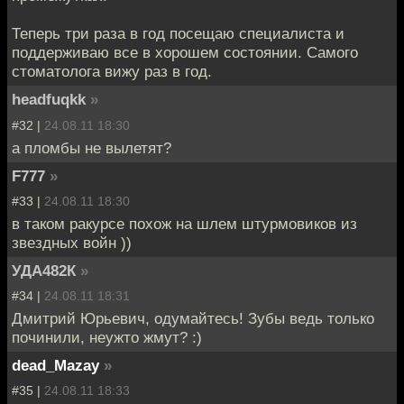
Теперь три раза в год посещаю специалиста и
поддерживаю все в хорошем состоянии. Самого
стоматолога вижу раз в год.
headfuqkk
»
#32 |
24.08.11 18:30
а пломбы не вылетят?
F777
»
#33 |
24.08.11 18:30
в таком ракурсе похож на шлем штурмовиков из
звездных войн ))
УДА482К
»
#34 |
24.08.11 18:31
Дмитрий Юрьевич, одумайтесь! Зубы ведь только
починили, неужто жмут? :)
dead_Mazay
»
#35 |
24.08.11 18:33