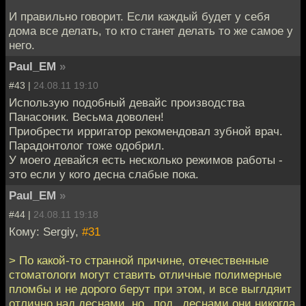
И правильно говорит. Если каждый будет у себя
дома все делать, то кто станет делать то же самое у
него.
Paul_EM
»
#43 |
24.08.11 19:10
Использую подобный девайс производства
Панасоник. Весьма доволен!
Приобрести ирригатор рекомендовал зубной врач.
Парадонтолог тоже одобрил.
У моего девайся есть несколько режимов работы -
это если у кого десна слабые пока.
Paul_EM
»
#44 |
24.08.11 19:18
Кому: Sergiy,
#31
> По какой-то странной причине, отечественные
стоматологи могут ставить отличные полимерные
пломбы и не дорого берут при этом, и все выглдяит
отлично над деснами, но _под_ деснами они никогда