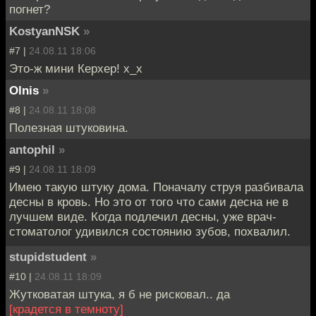
погнет?
KostyanNSK
»
#7 |
24.08.11 18:06
Это-ж мини Керхер! x_x
Olnis
»
#8 |
24.08.11 18:08
Полезная штуковина.
antophil
»
#9 |
24.08.11 18:09
Имею такую штуку дома. Поначалу струя разбивала
десны в кровь. Но это от того что сами десна не в
лучшем виде. Когда подлечил десны, уже врач-
стоматолог удивился состоянию зубов, похвалил.
stupidstudent
»
#10 |
24.08.11 18:09
Жутковатая штука, я б не рисковал.. да
[крадется в темноту]