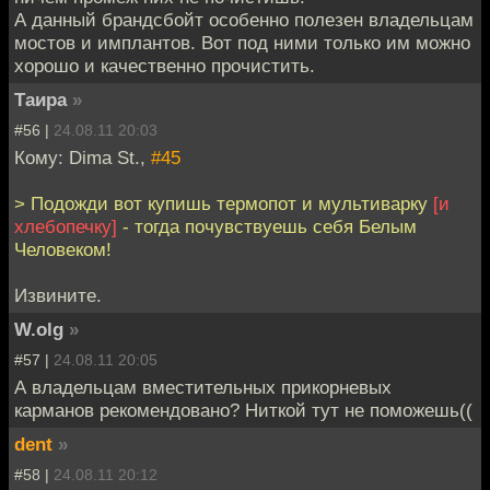
А данный брандсбойт особенно полезен владельцам
мостов и имплантов. Вот под ними только им можно
хорошо и качественно прочистить.
Таира
»
#56 |
24.08.11 20:03
Кому: Dima St.,
#45
> Подожди вот купишь термопот и мультиварку
[и
хлебопечку]
- тогда почувствуешь себя Белым
Человеком!
Извините.
W.olg
»
#57 |
24.08.11 20:05
А владельцам вместительных прикорневых
карманов рекомендовано? Ниткой тут не поможешь((
dent
»
#58 |
24.08.11 20:12