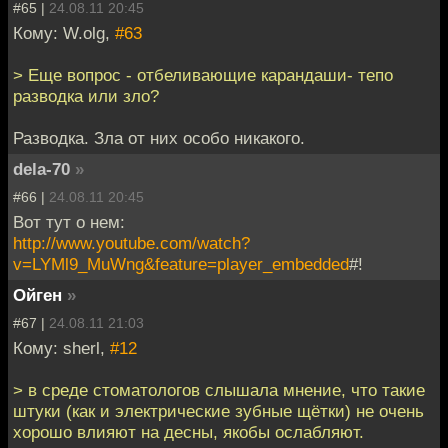
#65 |
24.08.11 20:45
Кому: W.olg,
#63
> Еще вопрос - отбеливающие карандаши- тепо
разводка или зло?
Разводка. Зла от них особо никакого.
dela-70
»
#66 |
24.08.11 20:45
Вот тут о нем:
http://www.youtube.com/watch?
v=LYMl9_MuWng&feature=player_embedded
#!
Ойген
»
#67 |
24.08.11 21:03
Кому: sherl,
#12
> в среде стоматологов слышала мнение, что такие
штуки (как и электрические зубные щётки) не очень
хорошо влияют на десны, якобы ослабляют.