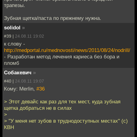
трапезы.
Зубная щетка/паста по прежнему нужна.
solidol
»
#39 |
24.08.11 19:02
к слову -
http://medportal.ru/mednovosti/news/2011/08/24/nodrill/
- Разработан метод лечения кариеса без бора и
пломб
Собакевич
»
#40 |
24.08.11 19:07
Кому: Merlin,
#36
> Этот девайс как раз для тех мест, куда зубная
щетка добраться не в силах
>
> "У меня нет зубов в труднодоступных местах" (с)
КВН