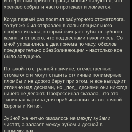
Интересный прибор, правда многие жалуются, что
хреново собрат и часто протекает и ломается.
Когда первый раз посетил забугорного стоматолога,
то тут же был отправлен в лапы специального
профессионала, который очищает зубы от зубного
камня, и от всего, что под деснами накопилось. Со
мной управились в два приема по часу, обколов
предварительно обезболивающим - настолько все
было запущено.
По какой-то странной причине, отечественные
стоматологи могут ставить отличные полимерные
пломбы и не дорого берут при этом, и все выглдяит
отлично над деснами, но _под_ деснами они никогда
ничего не делают. Профессинал сказала, что это
типичная картина для прибывающих из восточной
Европы и Китая.
Зубной же нитью оказалось не между зубами
чистят, а залазят между зубом и десной в
промежутках.