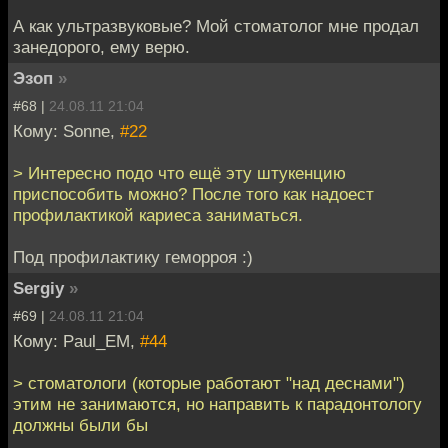
А как ультразвуковые? Мой стоматолог мне продал
занедорого, ему верю.
Эзоп
»
#68 |
24.08.11 21:04
Кому: Sonne,
#22
> Интересно подо что ещё эту штукенцию
приспособить можно? После того как надоест
профилактикой кариеса заниматься.
Под профилактику геморроя :)
Sergiy
»
#69 |
24.08.11 21:04
Кому: Paul_EM,
#44
> стоматологи (которые работают "над деснами")
этим не занимаются, но направить к парадонтологу
должны были бы