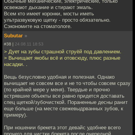
Обычные механические, электрические, только
освежают дыхание и стирают эмаль.
Всем кто имеет коронки, мосты иметь
ультразвуковую щетку - просто обязательно.
Сэкономите на стоматологе.
Subutar
»
#38 |
24.08.11 18:53
> Дует на зубы страшной струёй под давлением.
> Вычищает якобы всё и отовсюду, плюс разные
насадки. .
Вещь безусловно удобная и полезная. Однако
вычищает не совсем все и не то чтобы совсем сразу
(по крайней мере у меня). Твердые и прочно
встрявшие объекты все равно придется доставать
спец щеткой/зубочисткой. Пораненные десны ранит
еще больше (на месте свежевыдрванных зубов, к
примеру).
При ношении брекета этот девайс удобнее всего
прочего для чистки брекета после очередной