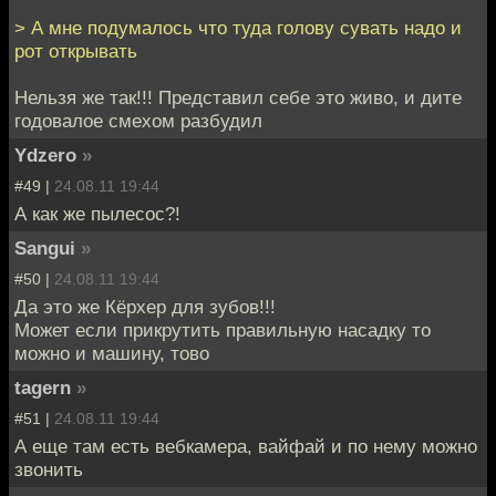
> А мне подумалось что туда голову сувать надо и
рот открывать
Нельзя же так!!! Представил себе это живо, и дите
годовалое смехом разбудил
Ydzero
»
#49 |
24.08.11 19:44
А как же пылесос?!
Sangui
»
#50 |
24.08.11 19:44
Да это же Кёрхер для зубов!!!
Может если прикрутить правильную насадку то
можно и машину, тово
tagern
»
#51 |
24.08.11 19:44
А еще там есть вебкамера, вайфай и по нему можно
звонить