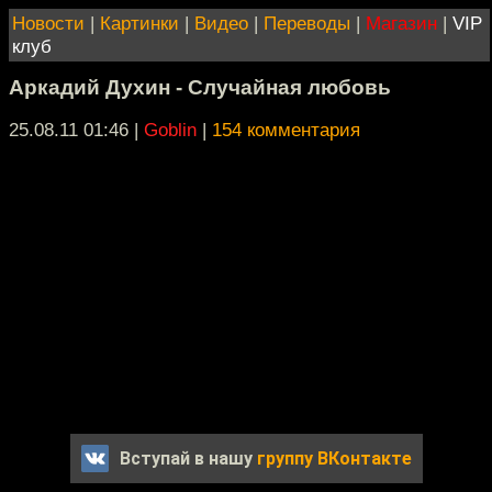
Новости
|
Картинки
|
Видео
|
Переводы
|
Магазин
|
VIP
клуб
Аркадий Духин - Случайная любовь
25.08.11 01:46
|
Goblin
|
154 комментария
Вступай в нашу
группу ВКонтакте