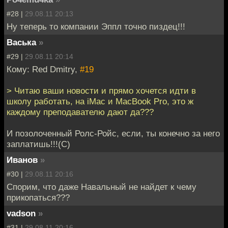
#28 |
29.08.11 20:13
Ну теперь то компании Эппл точно пиздец!!!
Васька
»
#29 |
29.08.11 20:14
Кому: Red Dmitry,
#19
> Читаю ваши новости и прямо хочется идти в
школу работать, на iMac и MacBook Pro, это ж
каждому преподавателю дают да???
И позолоченный Ролс-Ройс, если, ты конечно за него
заплатишь!!!(С)
Иванов
»
#30 |
29.08.11 20:16
Спорим, что даже Навальный не найдет к чему
прикопаться???
vadson
»
#31 |
29.08.11 20:16