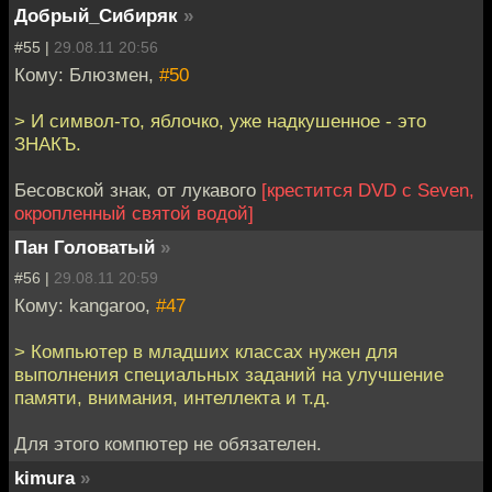
Добрый_Сибиряк
»
#55 |
29.08.11 20:56
Кому: Блюзмен,
#50
> И символ-то, яблочко, уже надкушенное - это
ЗНАКЪ.
Бесовской знак, от лукавого
[крестится DVD c Seven,
окропленный святой водой]
Пан Головатый
»
#56 |
29.08.11 20:59
Кому: kangaroo,
#47
> Компьютер в младших классах нужен для
выполнения специальных заданий на улучшение
памяти, внимания, интеллекта и т.д.
Для этого компютер не обязателен.
kimura
»