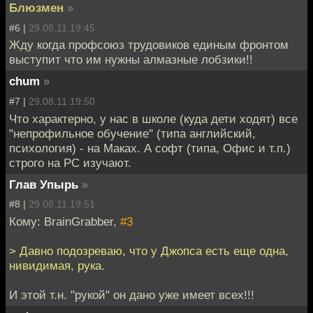
Блюзмен
»
#6 |
29.08.11 19:45
Жду когда профсоюз трудовиков единым фронтом
выступит что им нужны алмазные лобзики!!
chum
»
#7 |
29.08.11 19:50
Что характерно, у нас в школе (куда дети ходят) все
"непрофильное обучение" (типа английский,
психология) - на Маках. А софт (типа, Офис и т.п.)
строго на PC изучают.
Глав Упырь
»
#8 |
29.08.11 19:51
Кому: BrainGrabber,
#3
> Давно подозреваю, что у Джопса есть еще одна,
нивидимая, рука.
И этой т.н. "рукой" он дано уже имеет всех!!!