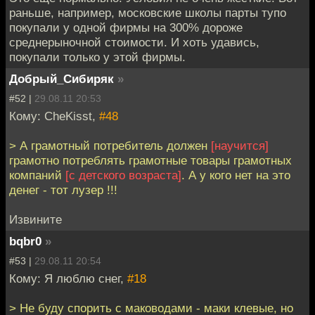
раньше, например, московские школы парты тупо
покупали у одной фирмы на 300% дороже
среднерыночной стоимости. И хоть удавись,
покупали только у этой фирмы.
Добрый_Сибиряк
»
#52 |
29.08.11 20:53
Кому: CheKisst,
#48
> А грамотный потребитель должен
[научится]
грамотно потреблять грамотные товары грамотных
компаний
[с детского возраста]
. А у кого нет на это
денег - тот лузер !!!
Извините
bqbr0
»
#53 |
29.08.11 20:54
Кому: Я люблю снег,
#18
> Не буду спорить с маководами - маки клевые, но