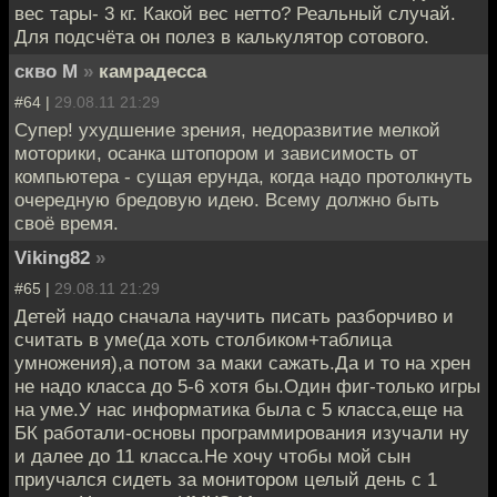
вес тары- 3 кг. Какой вес нетто? Реальный случай.
Для подсчёта он полез в калькулятор сотового.
скво М
»
камрадесса
#64 |
29.08.11 21:29
Супер! ухудшение зрения, недоразвитие мелкой
моторики, осанка штопором и зависимость от
компьютера - сущая ерунда, когда надо протолкнуть
очередную бредовую идею. Всему должно быть
своё время.
Viking82
»
#65 |
29.08.11 21:29
Детей надо сначала научить писать разборчиво и
считать в уме(да хоть столбиком+таблица
умножения),а потом за маки сажать.Да и то на хрен
не надо класса до 5-6 хотя бы.Один фиг-только игры
на уме.У нас информатика была с 5 класса,еще на
БК работали-основы программирования изучали ну
и далее до 11 класса.Не хочу чтобы мой сын
приучался сидеть за монитором целый день с 1