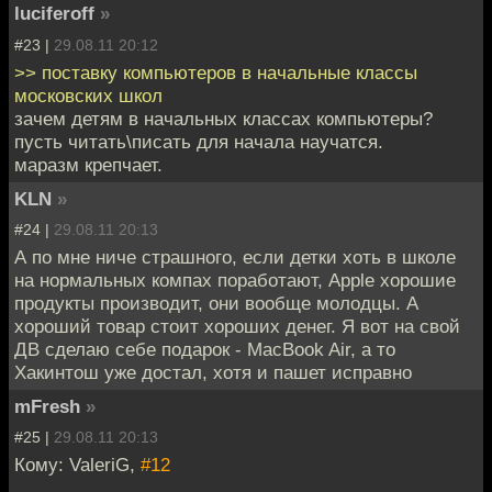
luciferoff
»
#23 |
29.08.11 20:12
>> поставку компьютеров в начальные классы
московских школ
зачем детям в начальных классах компьютеры?
пусть читать\писать для начала научатся.
маразм крепчает.
KLN
»
#24 |
29.08.11 20:13
А по мне ниче страшного, если детки хоть в школе
на нормальных компах поработают, Apple хорошие
продукты производит, они вообще молодцы. А
хороший товар стоит хороших денег. Я вот на свой
ДВ сделаю себе подарок - MacBook Air, а то
Хакинтош уже достал, хотя и пашет исправно
mFresh
»
#25 |
29.08.11 20:13
Кому: ValeriG,
#12