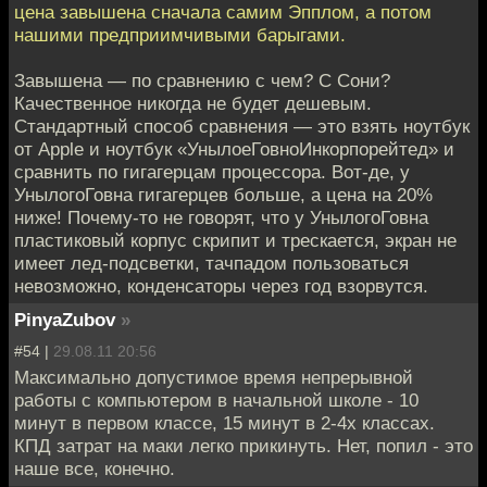
цена завышена сначала самим Эпплом, а потом
нашими предприимчивыми барыгами.
Завышена — по сравнению с чем? С Сони?
Качественное никогда не будет дешевым.
Стандартный способ сравнения — это взять ноутбук
от Apple и ноутбук «УнылоеГовноИнкорпорейтед» и
сравнить по гигагерцам процессора. Вот-де, у
УнылогоГовна гигагерцев больше, а цена на 20%
ниже! Почему-то не говорят, что у УнылогоГовна
пластиковый корпус скрипит и трескается, экран не
имеет лед-подсветки, тачпадом пользоваться
невозможно, конденсаторы через год взорвутся.
PinyaZubov
»
#54 |
29.08.11 20:56
Максимально допустимое время непрерывной
работы с компьютером в начальной школе - 10
минут в первом классе, 15 минут в 2-4х классах.
КПД затрат на маки легко прикинуть. Нет, попил - это
наше все, конечно.