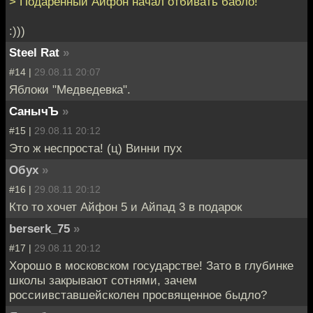
> Подаренный Айфон начал отбивать бабло!
:)))
Steel Rat
»
#14 |
29.08.11 20:07
Яблоки "Медведевка".
СанычЪ
»
#15 |
29.08.11 20:12
Это ж неспроста! (ц) Винни пух
Обух
»
#16 |
29.08.11 20:12
Кто то хочет Айфон 5 и Айпад 3 в подарок
berserk_75
»
#17 |
29.08.11 20:12
Хорошо в московском государстве! Зато в глубинке
школы закрывают сотнями, зачем
россиивставшейсколен просвященное быдло?