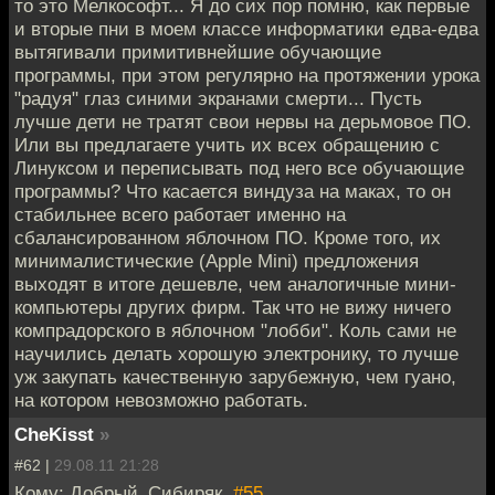
то это Мелкософт... Я до сих пор помню, как первые
и вторые пни в моем классе информатики едва-едва
вытягивали примитивнейшие обучающие
программы, при этом регулярно на протяжении урока
"радуя" глаз синими экранами смерти... Пусть
лучше дети не тратят свои нервы на дерьмовое ПО.
Или вы предлагаете учить их всех обращению с
Линуксом и переписывать под него все обучающие
программы? Что касается виндуза на маках, то он
стабильнее всего работает именно на
сбалансированном яблочном ПО. Кроме того, их
минималистические (Apple Mini) предложения
выходят в итоге дешевле, чем аналогичные мини-
компьютеры других фирм. Так что не вижу ничего
компрадорского в яблочном "лобби". Коль сами не
научились делать хорошую электронику, то лучше
уж закупать качественную зарубежную, чем гуано,
на котором невозможно работать.
CheKisst
»
#62 |
29.08.11 21:28
Кому: Добрый_Сибиряк,
#55