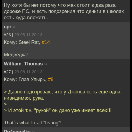
Ну хотя бы нет потому что мак стоит в два раза
дороже ПС, и есть подозрения что деньги в школах
есть куда вложить.
cpr
»
#26 |
29.08.11 20:13
Кому: Steel Rat,
#14
Медведка!
William_Thomas
»
#27 |
29.08.11 20:13
Кому: Глав Упырь,
#8
> Давно подозреваю, что у Джопса есть еще одна,
нивидимая, рука.
>
> И этой т.н. "рукой" он дано уже имеет всех!!!
That`s what I call "fisting"!
Po4emu4ka
»