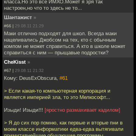
класса.Но это все ИМХО.Может я зря так
настроен,но что то здесь не то...
Шантажист
»
#66 |
29.08.11 21:29
Маки отлично подходят для школ. Всегда маки
нацеливались Джобсом на тех, кто с обычным
компом не может справиться. А кто в школе может
справиться с ним — прыщавые подростки?
CheKisst
»
#67 |
29.08.11 21:32
Кому: DeusExObscura,
#61
> Если какая-то компьютерная корпорация и
является империей зла, то это Мелкософт...
Изыди! Изыди!!!
[яростно размахивает кадилом]
> Я до сих пор помню, как первые и вторые пни в
моем классе информатики едва-едва вытягивали
примитивнейшие обучающие программы,