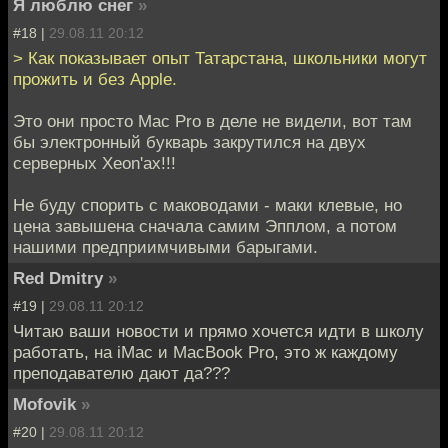
Я люблю снег
»
#18 |
29.08.11 20:12
> Как показывает опыт Татарстана, школьники могут
прожить и без Apple.
Это они просто Mac Pro в деле не видели, вот там
бы электронный букварь закрутился на двух
серверных Xeon'ах!!!
Не буду спорить с маководами - маки клевые, но
цена завышена сначала самим Эпплом, а потом
нашими предприимчивыми барыгами.
Red Dmitry
»
#19 |
29.08.11 20:12
Читаю ваши новости и прямо хочется идти в школу
работать, на iMac и MacBook Pro, это ж каждому
преподавателю дают да???
Mofovik
»
#20 |
29.08.11 20:12