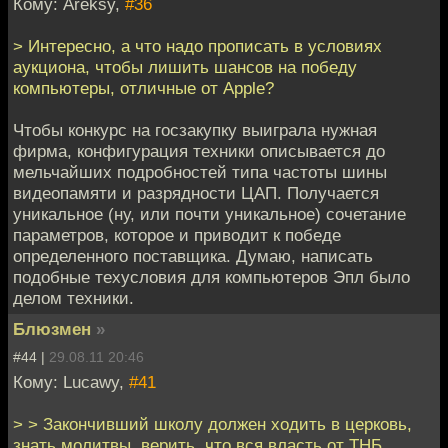
Кому: Areksy,
#36
> Интересно, а что надо прописать в условиях
аукциона, чтобы лишить шансов на победу
компьютеры, отличные от Apple?
Чтобы конкурс на госзакупку выиграла нужная
фирма, конфигурация техники описывается до
мельчайших подробностей типа частоты шины
видеопамяти и разрядности ЦАП. Получается
уникальное (ну, или почти уникальное) сочетание
параметров, которое и приводит к победе
определенного поставщика. Думаю, написать
подобные техусловия для компьютеров Эпл было
делом техники.
Блюзмен
»
#44 |
29.08.11 20:46
Кому: Lucawy,
#41
> > Закончивший школу должен ходить в церковь,
знать молитвы, верить, что вся власть от ТНБ,