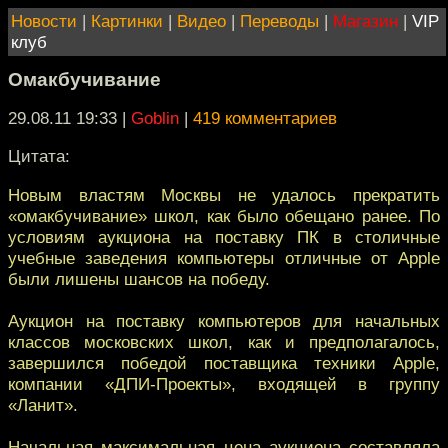
Новости
|
Картинки
|
Видео
|
Переводы
|
Магазин
|
VIP
клуб
Омакбучивание
29.08.11 19:33
|
Goblin
|
419 комментариев
Цитата:
Новым властям Москвы не удалось прекратить
«омакбучивание» школ, как было обещано ранее. По
условиям аукциона на поставку ПК в столичные
учебные заведения компьютеры отличные от Apple
были лишены шансов на победу.
Аукцион на поставку компьютеров для начальных
классов московских школ, как и предполагалось,
завершился победой поставщика техники Apple,
компании «ДПИ-Проекты», входящей в группу
«Ланит».
Начальная максимальная цена аукциона составляла