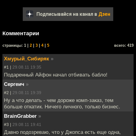
Подписывайся на канал в
Дзен
Комментарии
cтраницы: 1 |
2
|
3
|
4
|
5
всего: 419
Хмурый_Сибиряк
»
#1 |
29.08.11 19:35
Подаренный Айфон начал отбивать бабло!
Сергеич
»
#2 |
29.08.11 19:39
Ну а что делать - чем дороже комп-заказ, тем
больше откатик. Ничего личного, только бизнес.
BrainGrabber
»
#3 |
29.08.11 19:41
Давно подозреваю, что у Джопса есть еще одна,