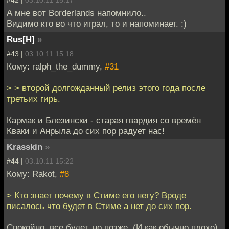
#42 |
03.10.11 15:17
А мне вот Borderlands напомнило..
Видимо кто во что играл, то и напоминает. :)
Rus[H]
»
#43 |
03.10.11 15:18
Кому: ralph_the_dummy,
#31
> > второй долгожданный релиз этого года после
третьих гирь.
Кармак и Блезински - старая гвардия со времён
Кваки и Анрыла до сих пор радует нас!
Krasskin
»
#44 |
03.10.11 15:22
Кому: Rakot,
#8
> Кто знает почему в Стиме его нету? Вроде
писалось что будет в Стиме а нет до сих пор.
Спокойно, все будет, но позже. (И как обычно плохо)