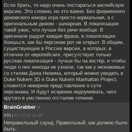
Если брать, то надо очень постараться английскую
версию. Это сложно, но это важно. Без фирменного
дюковского юмора игра просто нормальная, а с
оригинальным дюком - шикарная. В локализации
такой ужас, что лучше без речи вообще. В
оригинале радует каждая фраза, в локализации
боишься, как бы персонаж рот не открыл. В общем,
существующие в России версии, в которых, в
отличии от европейских, присутствует только
русская локализация - лучше бы на костёр, и чтобы
люди о них никогда не узнали, так как у незнакомых
со стилем Дюка Нюкема, который можно увидеть в
Duke Nukem 3D и Duke Nukem Manhattan Project,
сложится неверное представление о сути
персонажа. И будут искренне недоумевать, чего
крутого в умственно отсталом гопнике.
BrainGrabber
»
#30 |
03.10.11 14:46
Неправильный саунд. Правильный, как должно было
быть: