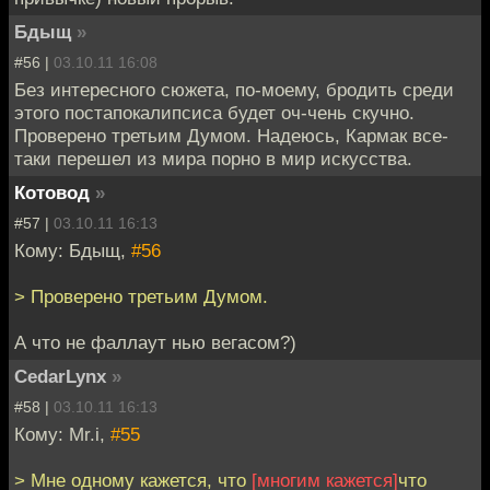
Бдыщ
»
#56 |
03.10.11 16:08
Без интересного сюжета, по-моему, бродить среди
этого постапокалипсиса будет оч-чень скучно.
Проверено третьим Думом. Надеюсь, Кармак все-
таки перешел из мира порно в мир искусства.
Котовод
»
#57 |
03.10.11 16:13
Кому: Бдыщ,
#56
> Проверено третьим Думом.
А что не фаллаут нью вегасом?)
CedarLynx
»
#58 |
03.10.11 16:13
Кому: Mr.i,
#55
> Мне одному кажется, что
[многим кажется]
что