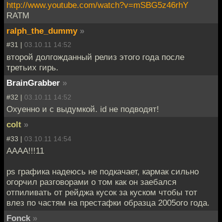
http://www.youtube.com/watch?v=mSBG5z46rhY
RATM
ralph_the_dummy
»
#31 |
03.10.11 14:52
второй долгожданный релиз этого года после
третьих гирь.
BrainGrabber
»
#32 |
03.10.11 14:52
Охуенно и с выдумкой. id не подводят!
colt
»
#33 |
03.10.11 14:54
АААА!!!11
ps графика надеюсь не подкачает, кармак сильно
огорчил разговорами о том как он заебался
отпиливать от рейджа кусок за куском чтобы тот
влез по частям на престафки образца 2005ого года.
Fonck
»