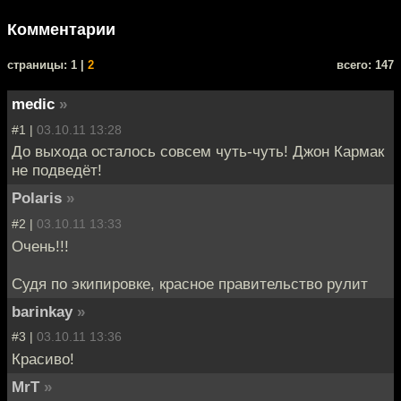
Комментарии
cтраницы: 1 |
2
всего: 147
medic
»
#1 |
03.10.11 13:28
До выхода осталось совсем чуть-чуть! Джон Кармак
не подведёт!
Polaris
»
#2 |
03.10.11 13:33
Очень!!!
Судя по экипировке, красное правительство рулит
barinkay
»
#3 |
03.10.11 13:36
Красиво!
MrT
»