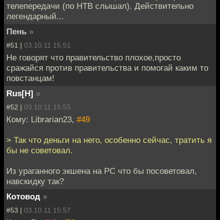
телепередачи (по НТВ слышал). Действительно
легендарный...
Пень
»
#51 |
03.10.11 15:51
Не говорят что правительство плохое,просто
сражайся против правительства и помогай каким то
повстанцам!
Rus[H]
»
#52 |
03.10.11 15:55
Кому: Librarian23,
#49
> Так что деньги на него, особенно сейчас, тратить я
бы не советовал.
Из ураганного экшена на PC что бы посоветовал,
навскидку так?
Котовод
»
#53 |
03.10.11 15:57