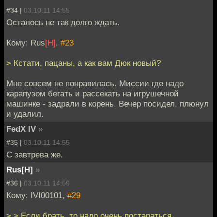
#34 |
03.10.11 14:55
Осталось не так долго ждать.
Кому: Rus
[H]
,
#23
> Кстати, пацаны, а как вам Дюк новый?
Мне совсем не понравилась. Миссии где надо
карапузом бегать и рассекать на игрушечной
машинке - задрали в корень. Вечер посидел, плюнул
и удалил.
FedX IV
»
#35 |
03.10.11 14:55
С завтрева же.
Rus[H]
»
#36 |
03.10.11 14:59
Кому: IVI00101,
#29
> > Если брать, то надо очень постараться