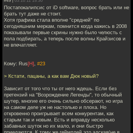
#49 |
03.10.11 15:30
Постапокалипсис от iD software, вопрос брать или не
брать тут даже не стоит.
Хотя графика стала вполне "средней" по
сегодняшним меркам, помнится когда кажись в 2008
показывали первые скрины нужно было челюсть с
пола подбирать, а теперь после волны Крайзисов и
не впечатляет.
Кому: Rus
[H]
,
#23
> Кстати, пацаны, а как вам Дюк новый?
Зависит от того что ты от него ждешь. Если без
претензий на "Возрождение Легенды", то обычный
шутер, многие его очень сильно обсерают, но игра
на самом деле уж не настолько и плоха. Но
откровенно проигрывает всем конкурентам, как
старым так и новым. Есть и вправду несколько
забавных шуток но их мало, и они быстро
приедаются. К тому же геймплей это адская(не в