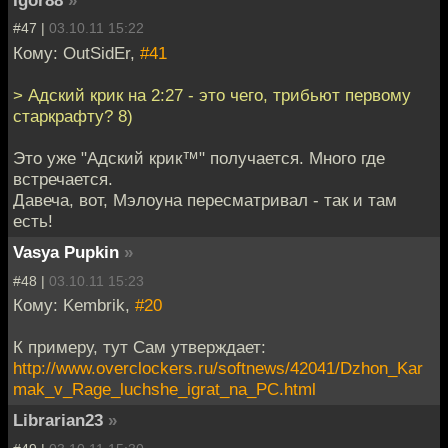
Igor88
»
#47 |
03.10.11 15:22
Кому: OutSidEr,
#41
> Адский крик на 2:27 - это чего, трибьют первому
старкрафту? 8)
Это уже "Адский крик™" получается. Много где
встречается.
Давеча, вот, Мэлоуна пересматривал - так и там
есть!
Vasya Pupkin
»
#48 |
03.10.11 15:23
Кому: Kembrik,
#20
К примеру, тут Сам утверждает:
http://www.overclockers.ru/softnews/42041/Dzhon_Kar
mak_v_Rage_luchshe_igrat_na_PC.html
Librarian23
»