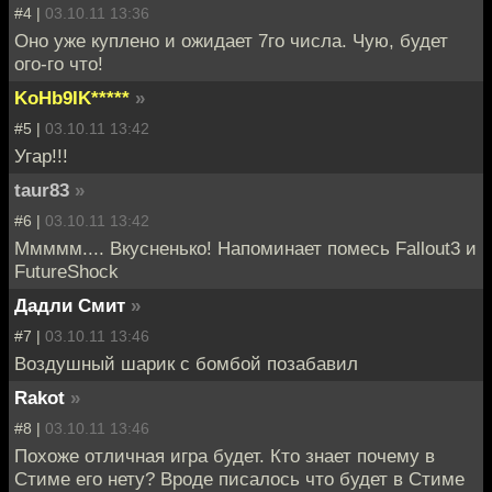
#4 |
03.10.11 13:36
Оно уже куплено и ожидает 7го числа. Чую, будет
ого-го что!
KoHb9IK*****
»
#5 |
03.10.11 13:42
Угар!!!
taur83
»
#6 |
03.10.11 13:42
Ммммм.... Вкусненько! Напоминает помесь Fallout3 и
FutureShock
Дадли Смит
»
#7 |
03.10.11 13:46
Воздушный шарик с бомбой позабавил
Rakot
»
#8 |
03.10.11 13:46
Похоже отличная игра будет. Кто знает почему в
Стиме его нету? Вроде писалось что будет в Стиме