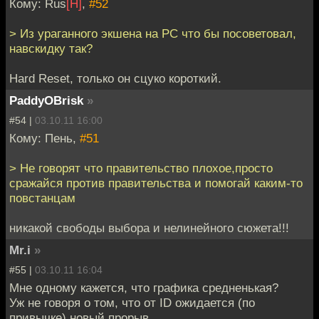
Кому: Rus
[H]
,
#52
> Из ураганного экшена на PC что бы посоветовал,
навскидку так?
Hard Reset, только он сцуко короткий.
PaddyOBrisk
»
#54 |
03.10.11 16:00
Кому: Пень,
#51
> Не говорят что правительство плохое,просто
сражайся против правительства и помогай каким-то
повстанцам
никакой свободы выбора и нелинейного сюжета!!!
Mr.i
»
#55 |
03.10.11 16:04
Мне одному кажется, что графика средненькая?
Уж не говоря о том, что от ID ожидается (по
привычке) новый прорыв.