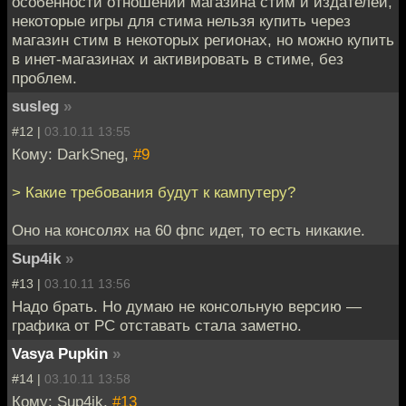
особенности отношений магазина стим и издателей,
некоторые игры для стима нельзя купить через
магазин стим в некоторых регионах, но можно купить
в инет-магазинах и активировать в стиме, без
проблем.
susleg
»
#12 |
03.10.11 13:55
Кому: DarkSneg,
#9
> Какие требования будут к кампутеру?
Оно на консолях на 60 фпс идет, то есть никакие.
Sup4ik
»
#13 |
03.10.11 13:56
Надо брать. Но думаю не консольную версию —
графика от PC отставать стала заметно.
Vasya Pupkin
»
#14 |
03.10.11 13:58
Кому: Sup4ik,
#13