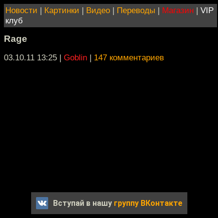
Новости
|
Картинки
|
Видео
|
Переводы
|
Магазин
|
VIP
клуб
Rage
03.10.11 13:25
|
Goblin
|
147 комментариев
Вступай в нашу
группу ВКонтакте