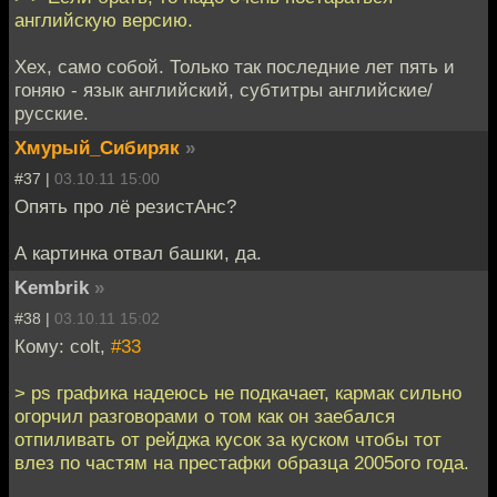
английскую версию.
Хех, само собой. Только так последние лет пять и
гоняю - язык английский, субтитры английские/
русские.
Хмурый_Сибиряк
»
#37 |
03.10.11 15:00
Опять про лё резистАнс?
А картинка отвал башки, да.
Kembrik
»
#38 |
03.10.11 15:02
Кому: colt,
#33
> ps графика надеюсь не подкачает, кармак сильно
огорчил разговорами о том как он заебался
отпиливать от рейджа кусок за куском чтобы тот
влез по частям на престафки образца 2005ого года.