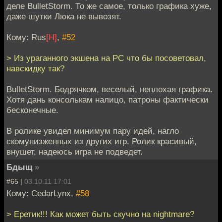
деле BulletStorm. То же самое, только графика хуже,
даже шутки Люка не вывозят.
Кому: Rus
[H]
,
#52
> Из ураганного экшена на PC что бы посоветовал,
навскидку так?
BulletStorm. Бодрячком, веселый, неплохая графика.
Хотя дань консолькам налицо, патроны фактически
бесконечные.
В ролике увидел минимум пару идей, нагло
скомунизженных из других игр. Ролик красивый,
внушет, надеюсь игра не подведет.
Бдыщ
»
#65 |
03.10.11 17:01
Кому: CedarLynx,
#58
> Еретик!!! Как может быть скучно на nightmare?