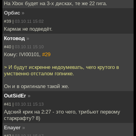
На Xbox будет на 3-х дисках, те же 22 гига.
Орбис
»
#39 |
03.10.11 15:02
Кармак не подведёт.
Котовод
»
#40 |
03.10.11 15:10
Кому: IVI00101,
#29
> И будут искренне недоумевать, чего крутого в
умственно отсталом гопнике.
Он и в оригинале такой же.
OutSidEr
»
#41 |
03.10.11 15:13
Адский крик на 2:27 - это чего, трибьют первому
старкрафту? 8)
Enayer
»