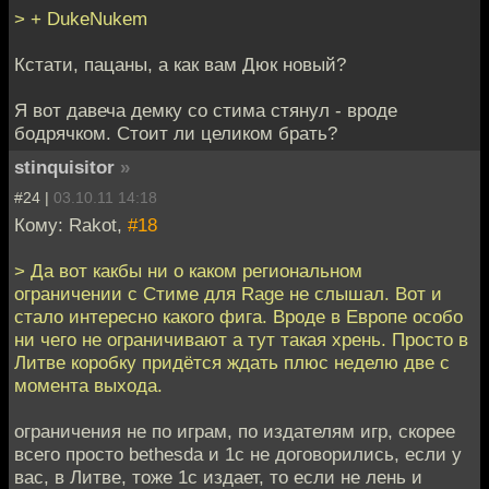
> + DukeNukem
Кстати, пацаны, а как вам Дюк новый?
Я вот давеча демку со стима стянул - вроде
бодрячком. Стоит ли целиком брать?
stinquisitor
»
#24 |
03.10.11 14:18
Кому: Rakot,
#18
> Да вот какбы ни о каком региональном
ограничении с Стиме для Rage не слышал. Вот и
стало интересно какого фига. Вроде в Европе особо
ни чего не ограничивают а тут такая хрень. Просто в
Литве коробку придётся ждать плюс неделю две с
момента выхода.
ограничения не по играм, по издателям игр, скорее
всего просто bethesda и 1с не договорились, если у
вас, в Литве, тоже 1с издает, то если не лень и