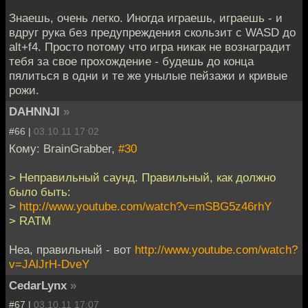
Знаешь, очень легко. Иногда играешь, играешь - и
вдруг рука без предупреждения скользит с WASD до
alt+f4. Просто потому что игра никак не вознаградит
тебя за свое прохождение - будешь до конца
пялиться в одни и те же унылые пейзажи и кривые
рожи.
DAHNNJI
»
#66 |
03.10.11 17:02
Кому: BrainGrabber,
#30
> Неправильный саунд. Правильный, как должно
было быть:
>
http://www.youtube.com/watch?v=mSBG5z46rhY
> RATM
Неа, правильный - вот
http://www.youtube.com/watch?
v=JAlJrH-DveY
CedarLynx
»
#67 |
03.10.11 17:07