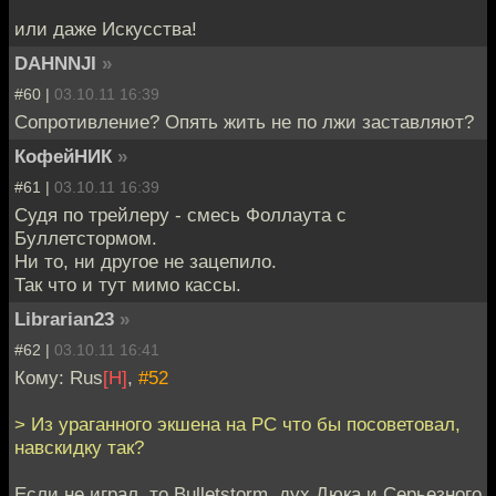
или даже Искусства!
DAHNNJI
»
#60 |
03.10.11 16:39
Сопротивление? Опять жить не по лжи заставляют?
КофейНИК
»
#61 |
03.10.11 16:39
Судя по трейлеру - смесь Фоллаута с
Буллетстормом.
Ни то, ни другое не зацепило.
Так что и тут мимо кассы.
Librarian23
»
#62 |
03.10.11 16:41
Кому: Rus
[H]
,
#52
> Из ураганного экшена на PC что бы посоветовал,
навскидку так?
Если не играл, то Bulletstorm, дух Дюка и Серьезного