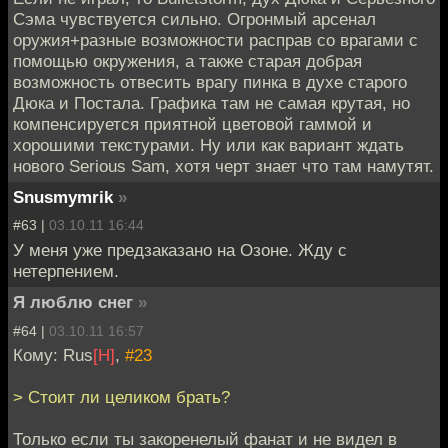
Сэма чувствуется сильно. Огронмый арсенал
оружия+разные возможности расправ со врагами с
помощью окружения, а также старая добрая
возможность отвесить врагу пинка в духе старого
Дюка и Постала. Графика там не самая крутая, но
компенсируется приятной цветовой гаммой и
хорошими текстурами. Ну или как вариант ждать
нового Serious Sam, хотя черт знает что там намутят.
Snusmymrik
»
#63 |
03.10.11 16:44
У меня уже предзаказано на Озоне. Жду с
нетерпением.
Я люблю снег
»
#64 |
03.10.11 16:57
Кому: Rus
[H]
,
#23
> Стоит ли целиком брать?
Только если ты закоренелый фанат и не видел в