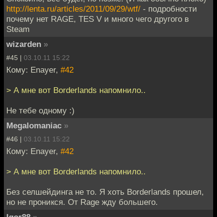
http://lenta.ru/articles/2011/09/29/wtf/
- подробности
почему нет RAGE, TES V и много чего другого в
Steam
wizarden
»
#45 |
03.10.11 15:22
Кому: Enayer,
#42
> А мне вот Borderlands напомнило..
Не тебе одному :)
Megalomaniac
»
#46 |
03.10.11 15:22
Кому: Enayer,
#42
> А мне вот Borderlands напомнило..
Без селшейдинга не то. Я хоть Borderlands прошел,
но не проникся. От Rage жду большего.