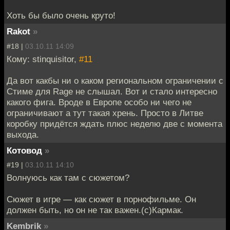
Хоть бы было очень круто!
Rakot
»
#18 |
03.10.11 14:09
Кому: stinquisitor,
#11
Да вот какбы ни о каком региональном ограничении с
Стиме для Rage не слышал. Вот и стало интересно
какого фига. Вроде в Европе особо ни чего не
ограничивают а тут такая хрень. Просто в Литве
коробку придётся ждать плюс неделю две с момента
выхода.
Котовод
»
#19 |
03.10.11 14:10
Волнуюсь как там с сюжетом?
Сюжет в игре — как сюжет в порнофильме. Он
должен быть, но он не так важен.(с)Кармак.
Kembrik
»