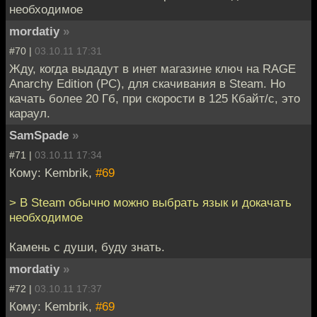
необходимое
mordatiy
»
#70 |
03.10.11 17:31
Жду, когда выдадут в инет магазине ключ на RAGE
Anarchy Edition (РС), для скачивания в Steam. Но
качать более 20 Гб, при скорости в 125 Кбайт/с, это
караул.
SamSpade
»
#71 |
03.10.11 17:34
Кому: Kembrik,
#69
> В Steam обычно можно выбрать язык и докачать
необходимое
Камень с души, буду знать.
mordatiy
»
#72 |
03.10.11 17:37
Кому: Kembrik,
#69