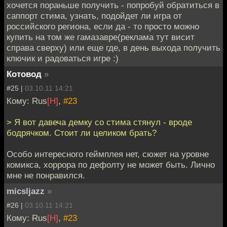
хочется пораньше получить - попробуй обратиться в
саппорт стима, узнать, подойдет ли игра от
российского региона, если да - то просто можно
купить на том же гамазавре(реклама тут висит
справа сверху) или еще где, в день выхода получить
ключик и радоваться игре :)
Котовод
»
#25 |
03.10.11 14:21
Кому: Rus
[H]
,
#23
> Я вот давеча демку со стима стянул - вроде
бодрячком. Стоит ли целиком брать?
Особо интересного геймплея нет, сюжет на уровне
комикса, хоррора по дефолту не может быть. Лично
мне не понравился.
micsljazz
»
#26 |
03.10.11 14:21
Кому: Rus
[H]
,
#23