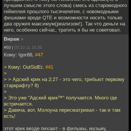
лучшем смысле этого слова) смесь из старомодного
геймплея прошлого тысячелетия, с новомодными
фишками вроде QTE и возможности носить только
два оружия максимум(реализом!). Так что деньги на
него, особенно сейчас, тратить я бы не советовал.
Вираж
»
#50 |
03.10.11 15:35
Кому: Igor88,
#47
> Кому: OutSidEr,
#41
>
> > Адский крик на 2:27 - это чего, трибьют первому
старкрафту? 8)
>
> Это уже "Адский крик™" получается. Много где
встречается.
> Давеча, вот, Мэлоуна пересматривал - так и там
есть!
этот крик везде пихают - в фильмы, музыку,