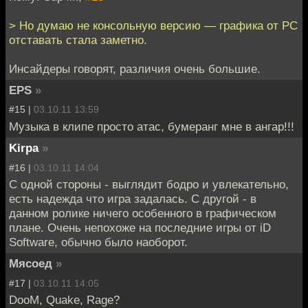
> Но думаю не консольную версию — графика от PC
отставать стала заметно.
Инсайдеры говорят, различия очень большие.
EPS
»
#15 |
03.10.11 13:59
Музыка в клипе просто атас, бумеранг мне в ангар!!!
Kirpa
»
#16 |
03.10.11 14:04
С одной стороны - выглядит бодро и увлекательно,
есть надежда что игра задалась. С другой - в
данном ролике ничего особенного в графическом
плане. Очень непохоже на последние игры от iD
Software, обычно было наоборот.
Мясоед
»
#17 |
03.10.11 14:05
DooM, Quake, Rage?