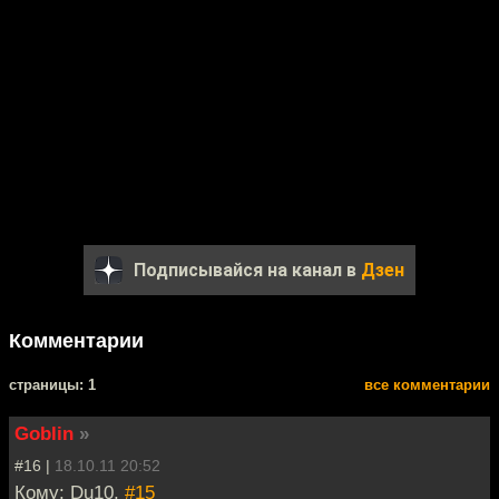
Подписывайся на канал в
Дзен
Комментарии
cтраницы: 1
все комментарии
Goblin
»
#16 |
18.10.11 20:52
Кому: Du10,
#15