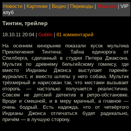
Новости
|
Картинки
|
Видео
|
Переводы
|
Магазин
|
VIP
клуб
Тинтин, трейлер
18.10.11 20:04
|
Goblin
|
81 комментарий
На осеннем кинорынке показали кусок мультика
Приключения Тинтина: Тайна единорога от
Спилберга, сделанный в студии Питера Джаксона.
Мультик по древнему бельгийскому гомиксу, где
вместо Индианы Джонса выступает паренёк-
журналист, и вместо шляпы у него собака. Мультик
трёхмерный и нарисован так, что местами вызывает
оторопь — настолько получается реалистично.
Совсем не детский детектив в ретро-обстановке.
Вроде и смешной, и в меру мрачный, а главное —
очень бодрый. Есть надежда, что от четвёртого
Индианы Джонса отличаться будет радикально,
причём — в лучшую сторону.