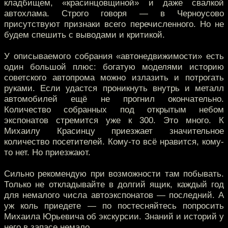
кладбищем, «красинцовщиной» и даже свалкой
автохлама. Строго говоря — в Черноусово
присутствуют признаки всего перечисленного. Но не
будем спешить с выводами и критикой.
У описываемого собрания «автонедвижимости» есть
один большой плюс: богатую моделями историю
советского автопрома можно излазить и потрогать
руками. Если удастся проникнуть внутрь и металл
автомобилей ещё не прогнил окончательно.
Количество собранных под открытым небом
экспонатов стремится уже к 300. Это много. К
Михаилу Красинцу приезжает значительное
количество посетителей. Кому-то всё нравится, кому-
то нет. Но приезжают.
Сильно рекомендую при возможности там побывать.
Только не откладывайте в долгий ящик, каждый год
для немалого числа автоэкспонатов — последний. А
уж коль приедете — по постесняйтесь попросить
Михаила Юрьевича об экскурсии. Знаний и историй у
него в запасе немало.