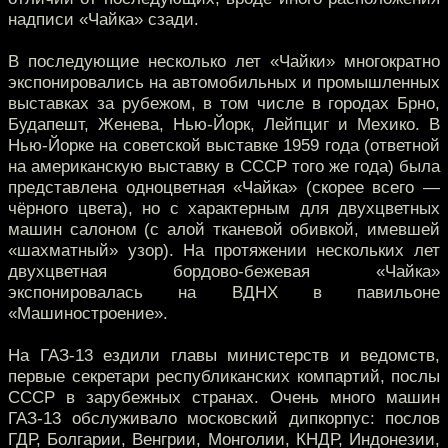
надписи «Чайка» сзади.
В последующие несколько лет «Чайки» многократно
экспонировались на автомобильных и промышленных
выставках за рубежом, в том числе в городах Брно,
Будапешт, Женева, Нью-Йорк, Лейпциг и Мехико. В
Нью-Йорке на советской выставке 1959 года (ответной
на американскую выставку в СССР того же года) была
представлена одноцветная «Чайка» (скорее всего —
чёрного цвета), но с характерным для двухцветных
машин салоном (с алой тканевой обивкой, имевшей
«шахматный» узор). На протяжении нескольких лет
двухцветная бордово-бежевая «Чайка»
экспонировалась на ВДНХ в павильоне
«Машиностроение».
На ГАЗ-13 ездили главы министерств и ведомств,
первые секретари республиканских компартий, послы
СССР в зарубежных странах. Очень много машин
ГАЗ-13 обслуживало московский дипкорпус: послов
ГДР, Болгарии, Венгрии, Монголии, КНДР, Индонезии,