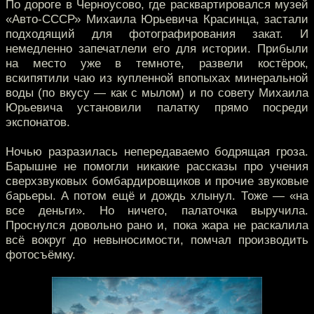
По дороге в Черноусово, где расквартировался музей
«Авто-СССР» Михаила Юрьевича Красинца, застали
подходящий для фотографирования закат. И
немедленно запечатлели его для истории. Прибыли
на место уже в темноте, развели костёрок,
вскипятили чаю из купленной впопыхах минеральной
воды (по вкусу — как с мылом) и по совету Михаила
Юрьевича установили палатку прямо посреди
экспонатов.
Ночью разразилась непередаваемо бодрящая гроза.
Барышне не помогли никакие рассказы про учения
сверхзвуковых бомбардировщиков и прочие звуковые
барьеры. А потом ещё и дождь хлынул. Тоже — «на
все деньги». Но ничего, палаточка выручила.
Проснулся довольно рано и, пока жара не раскалила
всё вокруг до невыносимости, помчал производить
фотосъёмку.