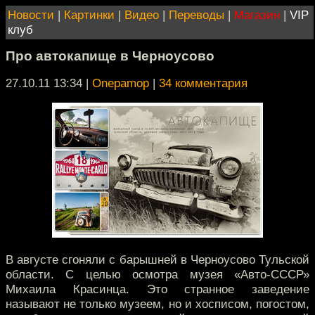
Новости
|
Картинки
|
Видео
|
Переводы
|
Магазин
|
VIP
клуб
Про автокапище в Черноусово
27.10.11 13:34
|
Onepamop
|
34 комментария
В августе сгоняли с барышней в Черноусово Тульской
области. С целью осмотра музея «Авто-СССР»
Михаила Красинца. Это странное заведение
называют не только музеем, но и хосписом, погостом,