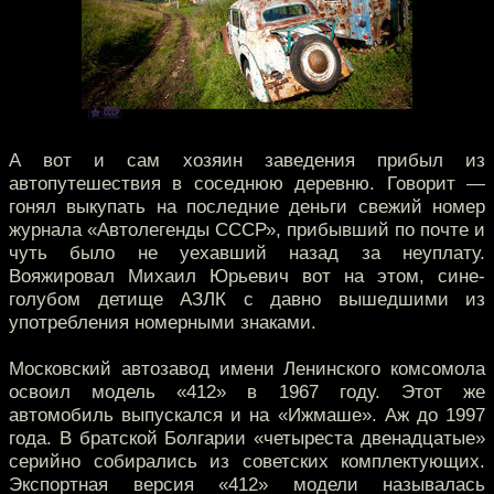
А вот и сам хозяин заведения прибыл из
автопутешествия в соседнюю деревню. Говорит —
гонял выкупать на последние деньги свежий номер
журнала «Автолегенды СССР», прибывший по почте и
чуть было не уехавший назад за неуплату.
Вояжировал Михаил Юрьевич вот на этом, сине-
голубом детище АЗЛК с давно вышедшими из
употребления номерными знаками.
Московский автозавод имени Ленинского комсомола
освоил модель «412» в 1967 году. Этот же
автомобиль выпускался и на «Ижмаше». Аж до 1997
года. В братской Болгарии «четыреста двенадцатые»
серийно собирались из советских комплектующих.
Экспортная версия «412» модели называлась