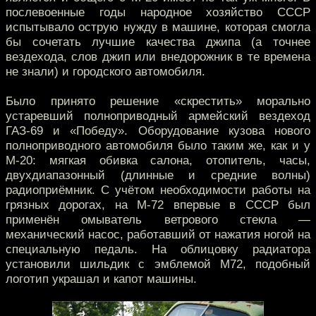
послевоенные годы народное хозяйство СССР
испытывало острую нужду в машине, которая смогла
бы сочетать лучшие качества джипа (а точнее
вездехода, слов джип или внедорожник в те времена
не знали) и городского автомобиля.
Было принято решение «скрестить» морально
устаревший полноприводный армейский вездеход
ГАЗ-69 и «Победу». Оборудование кузова нового
полноприводного автомобиля было таким же, как и у
М-20: мягкая обивка салона, отопитель, часы,
двухдиапазонный (длинные и средние волны)
радиоприёмник. С учётом необходимости работы на
грязных дорогах, на М-72 впервые в СССР был
применён омыватель ветрового стекла —
механический насос, работавший от нажатия ногой на
специальную педаль. На облицовку радиатора
установили шильдик с эмблемой М72, подобный
логотип украшал и капот машины.