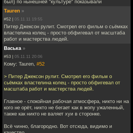
был) по нынешней "культуре" показывали
Tauren
»
#52 |
05.11.11 19:55
Питер Джексон рулит. Смотрел его фильм о сьёмках
властелина колец - просто обфигевал от масштаба
работ и мастерства людей.
Васька
»
#53 |
05.11.11 20:06
Кому: Tauren,
#52
> Питер Джексон рулит. Смотрел его фильм о
сьёмках властелина колец - просто обфигевал от
масштаба работ и мастерства людей.
Главное - спокойная рабочая атмосфера, никто ни на
кого не орёт, никто не бегает как в жопу ужаленный,
также как никто не валяет хуи в сторонке.
Всё чинно, благородно. Вот отсюда, видимо и
качество.