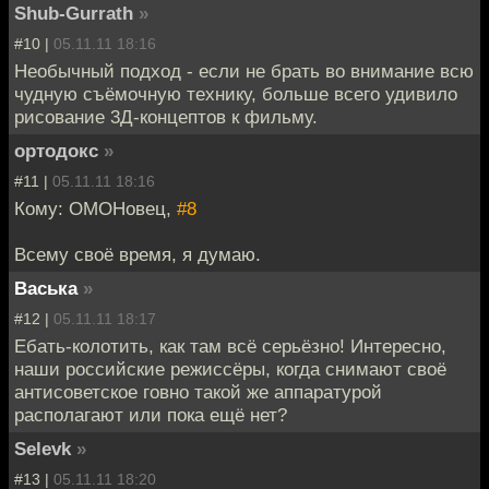
Shub-Gurrath
»
#10 |
05.11.11 18:16
Необычный подход - если не брать во внимание всю
чудную съёмочную технику, больше всего удивило
рисование 3Д-концептов к фильму.
ортодокс
»
#11 |
05.11.11 18:16
Кому: ОМОНовец,
#8
Всему своё время, я думаю.
Васька
»
#12 |
05.11.11 18:17
Ебать-колотить, как там всё серьёзно! Интересно,
наши российские режиссёры, когда снимают своё
антисоветское говно такой же аппаратурой
располагают или пока ещё нет?
Selevk
»
#13 |
05.11.11 18:20