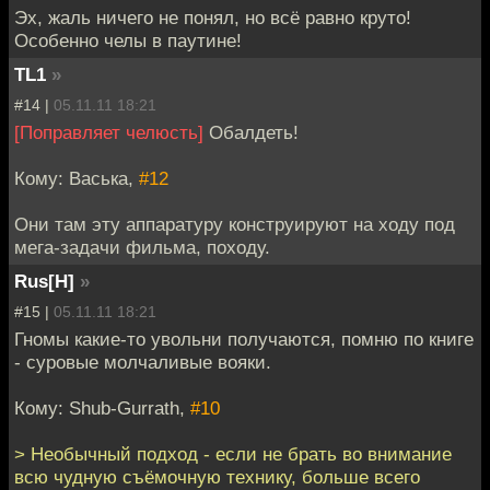
Эх, жаль ничего не понял, но всё равно круто!
Особенно челы в паутине!
TL1
»
#14 |
05.11.11 18:21
[Поправляет челюсть]
Обалдеть!
Кому: Васька,
#12
Они там эту аппаратуру конструируют на ходу под
мега-задачи фильма, походу.
Rus[H]
»
#15 |
05.11.11 18:21
Гномы какие-то увольни получаются, помню по книге
- суровые молчаливые вояки.
Кому: Shub-Gurrath,
#10
> Необычный подход - если не брать во внимание
всю чудную съёмочную технику, больше всего