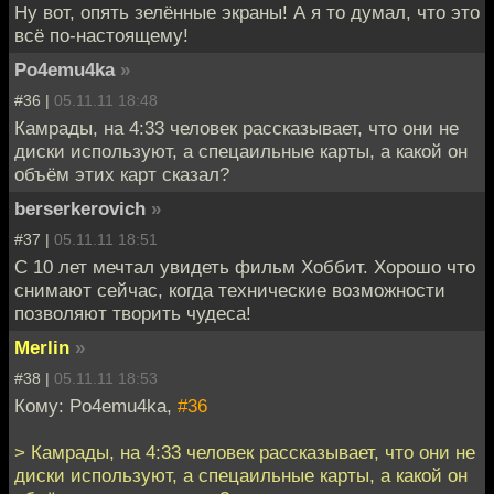
Ну вот, опять зелённые экраны! А я то думал, что это
всё по-настоящему!
Po4emu4ka
»
#36 |
05.11.11 18:48
Камрады, на 4:33 человек рассказывает, что они не
диски используют, а спецаильные карты, а какой он
объём этих карт сказал?
berserkerovich
»
#37 |
05.11.11 18:51
С 10 лет мечтал увидеть фильм Хоббит. Хорошо что
снимают сейчас, когда технические возможности
позволяют творить чудеса!
Merlin
»
#38 |
05.11.11 18:53
Кому: Po4emu4ka,
#36
> Камрады, на 4:33 человек рассказывает, что они не
диски используют, а спецаильные карты, а какой он