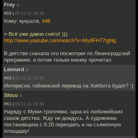
Frey
»
#59 |
05.11.11 20:34
Кому: кукуштв,
#46
> Всё уже давно снято! )))
http://www.youtube.com/watch?v=My8FH77tgNg
В детстве сначала это посмотрел по Ленинградской
программе, а потом только книжку прочитал.
Leonard
»
#60 |
05.11.11 20:34
Интересно, гоблинский перевод на Хоббита будет? :)
Shico
»
#61 |
05.11.11 20:36
Наряду с Муми-троллями, одна из любимейших
сказок детства. Жду не дождусь. А художника-
постановщика с 6.20 переодеть и на съемочную
площадку!