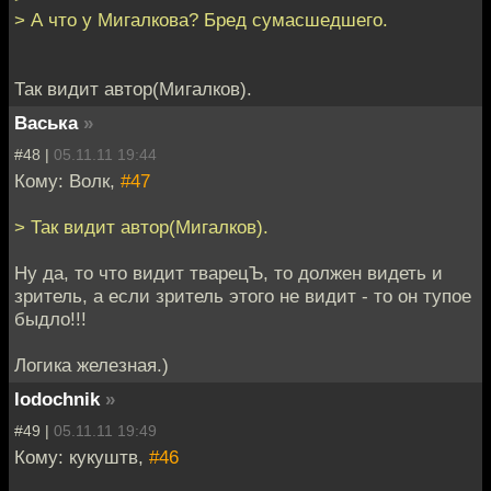
> А что у Мигалкова? Бред сумасшедшего.
Так видит автор(Мигалков).
Васька
»
#48 |
05.11.11 19:44
Кому: Волк,
#47
> Так видит автор(Мигалков).
Ну да, то что видит тварецЪ, то должен видеть и
зритель, а если зритель этого не видит - то он тупое
быдло!!!
Логика железная.)
lodochnik
»
#49 |
05.11.11 19:49
Кому: кукуштв,
#46