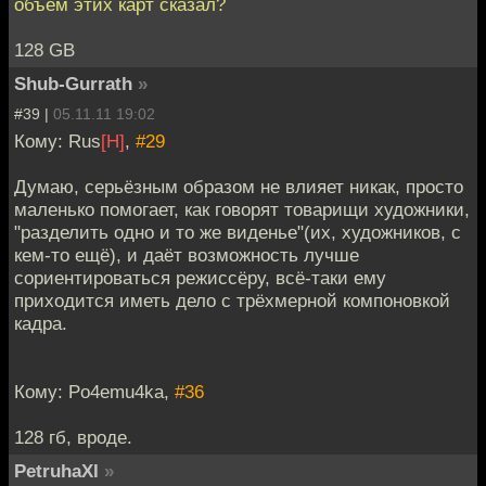
объём этих карт сказал?
128 GB
Shub-Gurrath
»
#39 |
05.11.11 19:02
Кому: Rus
[H]
,
#29
Думаю, серьёзным образом не влияет никак, просто
маленько помогает, как говорят товарищи художники,
"разделить одно и то же виденье"(их, художников, с
кем-то ещё), и даёт возможность лучше
сориентироваться режиссёру, всё-таки ему
приходится иметь дело с трёхмерной компоновкой
кадра.
Кому: Po4emu4ka,
#36
128 гб, вроде.
PetruhaXI
»