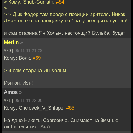
> Кому: Shub-Gurrath,
#54
>
> > Дык Фёдор там вроде с позиции зрителя. Никак
Джаксон его на площадку по блату позырить пустил!
и сам старина Ян Хольм, настоящий Бульба, будет
Merlin
»
#70 |
05.11.11 21:29
Кому: Волк,
#69
> и сам старина Ян Хольм
Иэн он, Иэн!
Amos
»
#71 |
05.11.11 22:00
Кому: Chelovek_V_Shlape,
#65
На даче Никиты Сэргееича. Снимают на 8мм-ые
любительские. Ага)