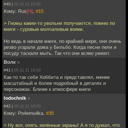
#40 |
05.11.11 19:02
Кому: Rus
[H]
,
#15
> Гномы какие-то увольни получаются, помню по
книге - суровые молчаливые вояки.
Но ведь в начале книги, по крайней мере, они очень
резво угарали дома у Бильбо. Когда песни пели и
посуду таскали мыть. Так что они всяко умеют.
Волк
»
#41 |
05.11.11 19:02
Как-то так себе Хоббита и представлял, менее
масштабный и более подробный в деталях и
персонажах. Ближе к атмосфере книги
lodochnik
»
#42 |
05.11.11 19:03
Кому: Po4emu4ka,
#35
> Ну вот, опять зелённые экраны! А я то думал, что