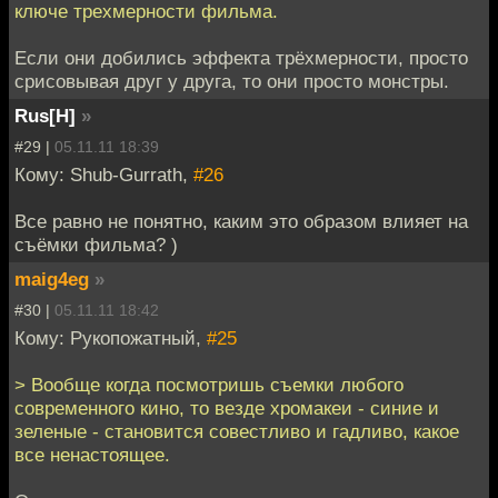
ключе трехмерности фильма.
Если они добились эффекта трёхмерности, просто
срисовывая друг у друга, то они просто монстры.
Rus[H]
»
#29 |
05.11.11 18:39
Кому: Shub-Gurrath,
#26
Все равно не понятно, каким это образом влияет на
съёмки фильма? )
maig4eg
»
#30 |
05.11.11 18:42
Кому: Рукопожатный,
#25
> Вообще когда посмотришь съемки любого
современного кино, то везде хромакеи - синие и
зеленые - становится совестливо и гадливо, какое
все ненастоящее.