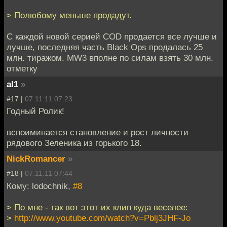
> Полюбому меньше продадут.
С каждой новой серией COD продается все лучше и
лучше, последняя часть Black Ops продалась 25
млн. тиражом. MW3 вполне по силам взять 30 млн.
отметку
al1
»
#17 |
07.11.11 07:23
Годный Ролик!
вспоиминается становление и рост личности
рядового Зеленика из горького 18.
NickRomancer
»
#18 |
07.11.11 07:44
Кому: lodochnik,
#8
> По мне - так вот этот их клип куда веселее:
>
http://www.youtube.com/watch?v=Pblj3JHF-Jo