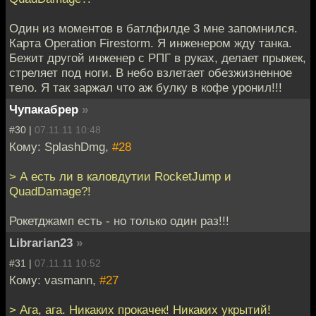
Один из моментов в батлфилде 3 мне запомнился.
Карта Operation Firestorm. Я инженером жду танка.
Бежит другой инженер с РПГ в руках, делает прыжек,
стреляет под ноги. В небо взлетает обезжизненное
тело. Я так заржал что аж булку в кофе уронил!!!
Чупакабрер
»
#30 |
07.11.11 10:48
Кому: SplashDmg,
#28
> А есть ли в каловдутии RocketJump и
QuadDamage?!
Рокетджамп есть - но только один раз!!!
Librarian23
»
#31 |
07.11.11 10:52
Кому: vasmann,
#27
> Ага, ага. Никаких прокачек! Никаких укрытий!