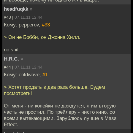
headfuqkk
»
#43 |
07.11.11 12:44
Кому: pepperov,
#33
> Он не Бобби, он Джонна Хилл.
no shit
H.R.C.
»
#44 |
07.11.11 12:44
Кому: coldwave,
#1
> Хотят продать в два раза больше. Будем
посмотреть!
От меня - ни копейки не дождутся, я им вторую
часть не простил. По трейлеру - чисто кино, со
всеми вытекающими. Зарублюсь лучше в Mass
Effect.