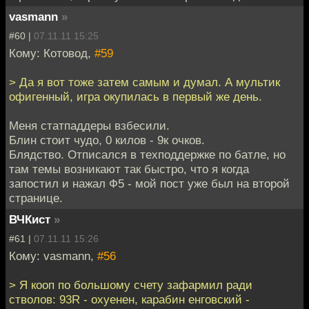
vasmann
»
#60 |
07.11.11 15:25
Кому: Котовод,
#59
> Да я вот тоже затем самым и думал. А мультик
офигенный, игра окупилась в первый же день.
Меня статпаддеры взбесили.
Блин стоит чудо, 0 килов - 9к очков.
Блядство. Отписался в техподдержке по батле, но
там темы возникают так быстро, что я когда
запостил и нажал Ф5 - мой пост уже был на второй
странице.
ВЧКист
»
#61 |
07.11.11 15:26
Кому: vasmann,
#56
> Я кооп по большому счету зафармил ради
стволов: 93R - охуенен, карабин енговский -