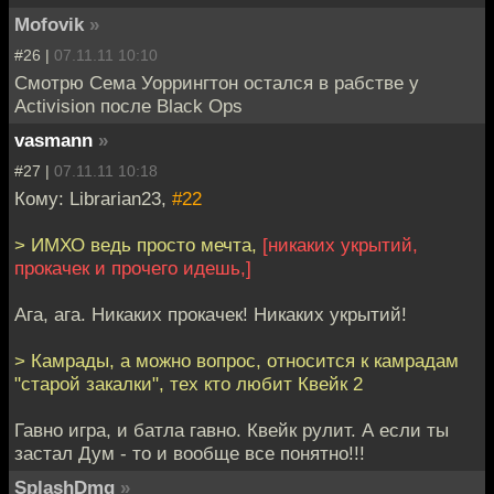
Mofovik
»
#26 |
07.11.11 10:10
Смотрю Сема Уоррингтон остался в рабстве у
Activision после Black Ops
vasmann
»
#27 |
07.11.11 10:18
Кому: Librarian23,
#22
> ИМХО ведь просто мечта,
[никаких укрытий,
прокачек и прочего идешь,]
Ага, ага. Никаких прокачек! Никаких укрытий!
> Камрады, а можно вопрос, относится к камрадам
"старой закалки", тех кто любит Квейк 2
Гавно игра, и батла гавно. Квейк рулит. А если ты
застал Дум - то и вообще все понятно!!!
SplashDmg
»