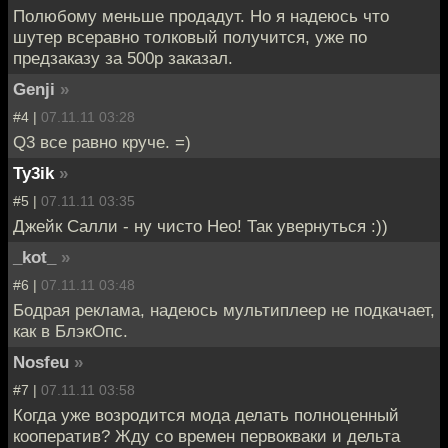
Полюбому меньше продадут. Но я надеюсь что
шутер всеравно толковый получится, уже по
предзаказу за 500р заказал.
Genji
»
#4 |
07.11.11 03:28
Q3 все равно круче. =)
Ty3ik
»
#5 |
07.11.11 03:35
Джейк Салли - ну чисто Нео! Так увернуться :))
_kot_
»
#6 |
07.11.11 03:48
Бодрая реклама, надеюсь мультиплеер не подкачает,
как в БлэкОпс.
Nosfeu
»
#7 |
07.11.11 03:58
Когда уже возродится мода делать полноценный
кооператив? Жду со времен первокваки и дельта