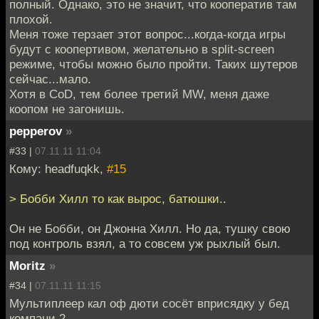
полный. Однако, это не значит, что кооператив там
плохой.
Меня тоже терзает этот вопрос...когда-когда игры
будут с коопертивом, желательно в split-screen
режиме, чтобы можно было пройти. Таких шутеров
сейчас...мало.
Хотя в CoD, тем более третий MW, меня даже
коопом не загонишь.
pepperov
»
#33 |
07.11.11 11:04
Кому: headfuqkk,
#15
> Бобби Хилл то как вырос, батюшки..
Он не Бобби, он Джонна Хилл. Но да, тушку свою
под контроль взял, а то совсем уж рыхлый был.
Moritz
»
#34 |
07.11.11 11:15
Мультиплеер кал оф дюти сосёт вприсядку у бед
компани 2.