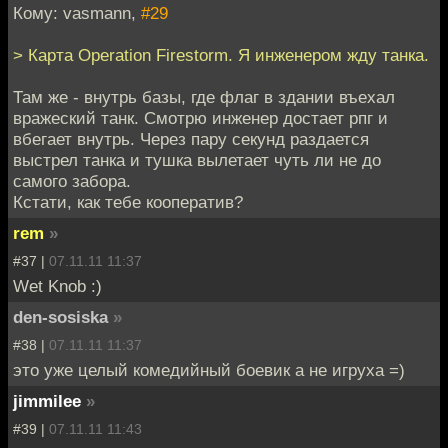
Кому: vasmann,
#29
> Карта Operation Firestorm. Я инженером жду танка.
Там же - внутрь базы, где флаг в здании въехал
вражеский танк. Смотрю инженер достает рпг и
вбегает внутрь. Через пару секунд раздается
выстрел танка и тушка вылетает чуть ли не до
самого забора.
Кстати, как тебе кооператив?
rem
»
#37 |
07.11.11 11:37
Wet Knob :)
den-sosiska
»
#38 |
07.11.11 11:37
это уже целый комедийный боевик а не игруха =)
jimmilee
»
#39 |
07.11.11 11:43