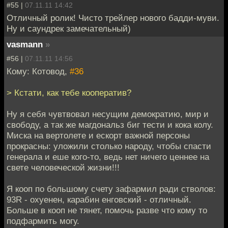
#55 |
07.11.11 14:42
Отличный ролик! Чисто трейлер нового бадди-муви.
Ну и саундрек замечательный)
vasmann
»
#56 |
07.11.11 14:56
Кому: Котовод,
#36
> Кстати, как тебе кооператив?
Ну я себя чувтвовал несущим демократию, мир и
свободу, а так же магдональз биг тести и кока колу.
Миска на вертолете и ескорт важной персоны
прокрасны: уложили столько народу, чтобы спасти
генерала и еше кого-то, ведь нет ничего ценнее на
свете человеческой жизни!!!
Я кооп по большому счету зафармил ради стволов:
93R - охуенен, карабин енговский - отличный.
Больше в кооп не тянет, помочь разве что кому то
подфармить могу.