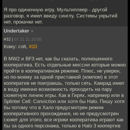
Я про одиночную игру. Мультиплеер - другой
разговор, я имел ввиду синглу. Системы укрытий
нет, прокачки нет.
Undertaker
»
#32 |
07.11.11 10:55
Кому: colt,
#10
В MW2 и BF3 нет, как бы сказать, полноценного
кооператива. Есть отдельные миссии которые можно
пройти в кооперативном режиме. Плюс, не уверен,
но по-моему за одной приставкой (компом) в этот
кооператив не поиграешь, только сеть. Камрад имел
в виду именно возможность проходить на пару
сюжетную линию игры. Как в Гирях, например или в
Splinter Cell: Conviction или хотя бы Halo. Пишу хотя
бы потому что в Хало предусмотрен режим
кооперативного прохождения, но не предусмотрен
сюжет для этого, все игроки кооператива играют как
бы за одного персонажа, только в Halo 3 коопертив