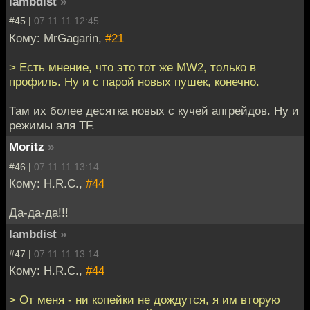
lambdist
»
#45 |
07.11.11 12:45
Кому: MrGagarin,
#21
> Есть мнение, что это тот же MW2, только в
профиль. Ну и с парой новых пушек, конечно.
Там их более десятка новых с кучей апгрейдов. Ну и
режимы аля TF.
Moritz
»
#46 |
07.11.11 13:14
Кому: H.R.C.,
#44
Да-да-да!!!
lambdist
»
#47 |
07.11.11 13:14
Кому: H.R.C.,
#44
> От меня - ни копейки не дождутся, я им вторую