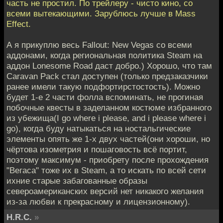
часть не простил. По трейлеру - чисто кино, со
всеми вытекающими. Зарублюсь лучше в Mass
Effect.
А я прикуплю весь Fallout: New Vegas со всеми
аддонами, когда региональная политика Steam на
аддон Lonesome Road даст добро.) Хорошо, что там
Caravan Pack стал доступен (только предзаказчики
ранее имели такую подфортирстостость). Можно
будет 1-е 2 части фолла вспоминать, не прогиная
побочные квесты в заделанном костюме избранного
из убежища(I go where i please, and i please where i
go), когда буду натыкаться на ностальгические
элементы опять же 1-х двух частей(они хороши, но
чёртова изометрия и пошаговость всё портит,
поэтому максимум - приобрету после прохождения
"Вегаса" тоже их в Steam, а то искать по всей сети
ихние старые забагованные образы
североамериканских версий нет никакого желания
из-за любви к прекрасному и лицензионному).
H.R.C.
»