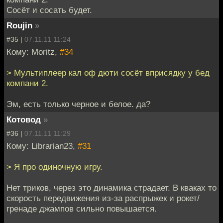
Сосёт и сосать будет.
Roujin
»
#35 |
07.11.11 11:24
Кому: Moritz,
#34
> Мультиплеер кал оф дюти сосёт вприсядку у бед
компани 2.
Эм, есть только черное и белое. да?
Котовод
»
#36 |
07.11.11 11:29
Кому: Librarian23,
#31
> Я про одиночную игру.
Нет триков, через это динамика страдает. В кваках то
скорость передвижения из-за распрыжек и рокет/
гренаде джампов сильно повышается.