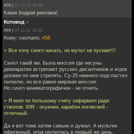
#58 |
07.11.11 15:02
Какая бодрая реклама!
Котовод
»
#59 |
07.11.11 15:15
Кому: vasmann,
#56
> Все хочу сингл начать, но мульт не пускает!!!
Сингл такой же. Была миссия где несуны
демократии встречают русских десантников и игрок
должен по ним стрелять. Су-25 немного подсластил
пилюлю, но все равно мерзкая миссия.
Но сингл кинематографичен - не отнять.
> Я кооп по большому счету зафармил ради
стволов: 93R - охуенен, карабин енговский -
отличный.
Да я вот тоже затем самым и думал. А мультик
офигенный, игра окупилась в первый же день.