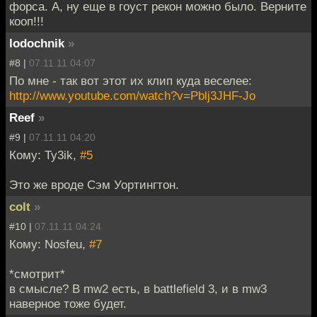
форса. А, ну еще в гоуст рекон можно было. Верните
кооп!!!
lodochnik
»
#8 |
07.11.11 04:07
По мне - так вот этот их клип куда веселее:
http://www.youtube.com/watch?v=Pblj3JHF-Jo
Reef
»
#9 |
07.11.11 04:20
Кому: Ty3ik,
#5
Это же вроде Сэм Уортингтон.
colt
»
#10 |
07.11.11 04:24
Кому: Nosfeu,
#7
*смотрит*
в смысле? В mw2 есть, в battlefield 3, и в mw3
наверное тоже будет.