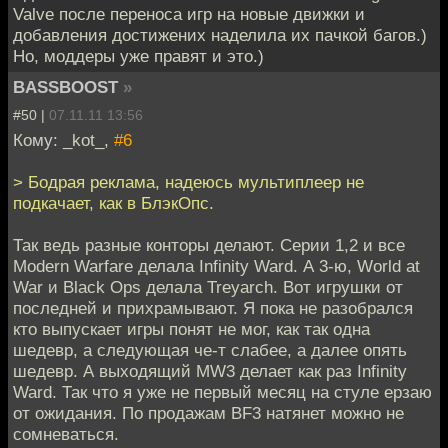
Valve после переноса игр на новые движки и
добавления достижених наделила их пачкой багов.)
Но, моддеры уже правят и это.)
BASSBOOST
»
#50 |
07.11.11 13:56
Кому: _kot_,
#6
> Бодрая реклама, надеюсь мультиплеер не
подкачает, как в БлэкОпс.
Так ведь разные конторы делают. Серии 1,2 и все
Modern Warfare делала Infinity Ward. А 3-ю, World at
War и Black Ops делала Treyarch. Вот игрушки от
последней и прихрамывают. Я пока не разобрался
кто выпускает игры понят не мог, как так одна
шедевр, а следующая че-т слабее, а далее опять
шедевр. А выходящий MW3 делает как раз Infinity
Ward. Так что я уже не первый месяц на стуле ерзаю
от ожидания. По продажам BF3 натянет можно не
сомневаться.