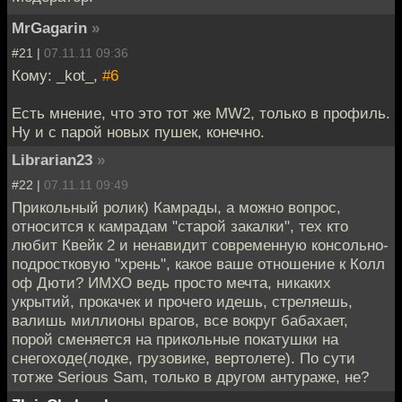
MrGagarin
»
#21 |
07.11.11 09:36
Кому: _kot_,
#6
Есть мнение, что это тот же MW2, только в профиль.
Ну и с парой новых пушек, конечно.
Librarian23
»
#22 |
07.11.11 09:49
Прикольный ролик) Камрады, а можно вопрос,
относится к камрадам "старой закалки", тех кто
любит Квейк 2 и ненавидит современную консольно-
подростковую "хрень", какое ваше отношение к Колл
оф Дюти? ИМХО ведь просто мечта, никаких
укрытий, прокачек и прочего идешь, стреляешь,
валишь миллионы врагов, все вокруг бабахает,
порой сменяется на прикольные покатушки на
снегоходе(лодке, грузовике, вертолете). По сути
тотже Serious Sam, только в другом антураже, не?