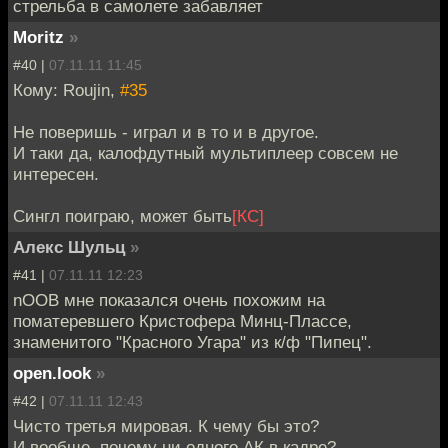
стрельба в самолете забавляет
Moritz
»
#40 |
07.11.11 11:45
Кому: Roujin,
#35
Не поверишь - играл и в то и в другое.
И таки да, калофдутный мультиплеер совсем не
интересен.
Сингл поиграю, может быть
[КС]
Алекс Шульц
»
#41 |
07.11.11 12:23
nOOB мне показался очень похожим на
поматеревшего Кристофера Минц-Плассе,
знаменитого "Красного Угара" из к/ф "Пипец".
open.look
»
#42 |
07.11.11 12:43
Чисто третья мировая. К чему бы это?
И вообще, почему ни одного АК в кадре?