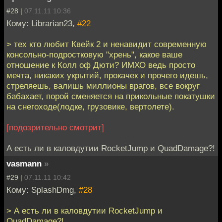
#28 |
07.11.11 10:36
Кому: Librarian23,
#22
> тех кто любит Квейк 2 и ненавидит современную
консольно-подростковую "хрень", какое ваше
отношение к Колл оф Дюти? ИМХО ведь просто
мечта, никаких укрытий, прокачек и прочего идешь,
стреляешь, валишь миллионы врагов, все вокруг
бабахает, порой сменяется на прикольные покатушки
на снегоходе(лодке, грузовике, вертолете).
[подозрительно смотрит]
А есть ли в каловдутии RocketJump и QuadDamage?!
vasmann
»
#29 |
07.11.11 10:42
Кому: SplashDmg,
#28
> А есть ли в каловдутии RocketJump и
QuadDamage?!