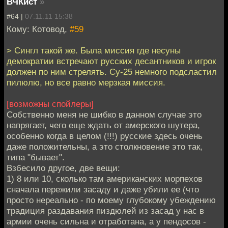
ВЧКист
»
#64 |
07.11.11 15:38
Кому: Котовод,
#59
> Сингл такой же. Была миссия где несуны
демократии встречают русских десантников и игрок
должен по ним стрелять. Су-25 немного подсластил
пилюлю, но все равно мерзкая миссия.
[возможны спойлеры]
Собственно меня не шибко в данном случае это
напрягает, чего еще ждать от амерского шутера,
особенно когда в целом (!!!) русские здесь очень
даже положительны, а это столкновение это так,
типа "бывает".
Взбесило другое, две вещи:
1) 8 или 10, сколько там американских морпехов
сначала пережили засаду и даже убили ее (что
просто нереально - по моему глубокому убеждению
традиция раздавания пиздюлей из засад у нас в
армии очень сильна и отработана, а у пендосов -