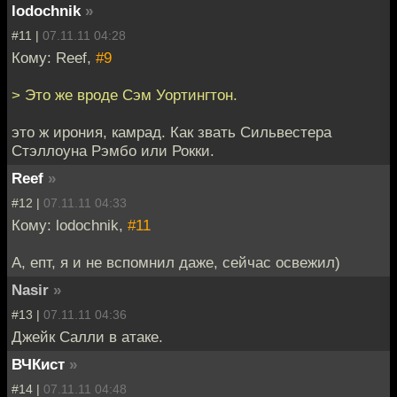
lodochnik
»
#11 |
07.11.11 04:28
Кому: Reef,
#9
> Это же вроде Сэм Уортингтон.
это ж ирония, камрад. Как звать Сильвестера
Стэллоуна Рэмбо или Рокки.
Reef
»
#12 |
07.11.11 04:33
Кому: lodochnik,
#11
А, епт, я и не вспомнил даже, сейчас освежил)
Nasir
»
#13 |
07.11.11 04:36
Джейк Салли в атаке.
ВЧКист
»
#14 |
07.11.11 04:48