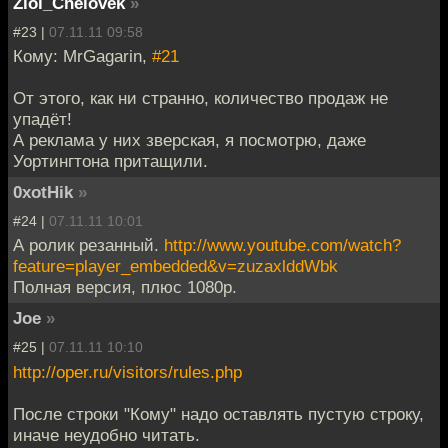
Zloi_Chelovek
»
#23 |
07.11.11 09:58
Кому: MrGagarin,
#21
От этого, как ни странно, количество продаж не
упадёт!
А реклама у них зверская, я посмотрю, даже
Уортингтона притащили.
0xotHik
»
#24 |
07.11.11 10:01
А ролик резанный.
http://www.youtube.com/watch?
feature=player_embedded&v=zuzaxlddWbk
Полная версия, плюс 1080р.
Joe
»
#25 |
07.11.11 10:10
http://oper.ru/visitors/rules.php
После строки "Кому" надо оставлять пустую строку,
иначе неудобно читать.