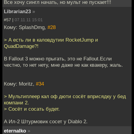
Все хочу сингл начать, но мульт не пускает!!!
Librarian23
»
#57 |
07.11.11 15:01
Кому: SplashDmg,
#28
> А есть ли в каловдутии RocketJump и
QuadDamage?!
В Fallout 3 можно прыгать, это не Fallout.Если
честно, то нет нету, мне даже не как квакеру, жаль.
Кому: Moritz,
#34
> Мультиплеер кал оф дюти сосёт вприсядку у бед
компани 2.
> Сосёт и сосать будет.
А Ил-2 Штурмовик сосет у Diablo 2.
eternalko
»