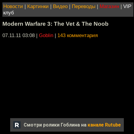
Новости
|
Картинки
|
Видео
|
Переводы
|
Магазин
|
VIP
клуб
Modern Warfare 3: The Vet & The Noob
07.11.11 03:08
|
Goblin
|
143 комментария
Смотри ролики Гоблина на
канале Rutube