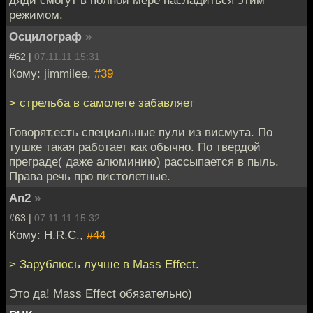
дяди смогут в полной мере насладиться этим
режимом.
Осцилограф
»
#62 |
07.11.11 15:31
Кому: jimmilee,
#39
> стрельба в самолете забавляет
Говорят,есть специальные пули из висмута. По
тушке такая работает как обычно. По твердой
преграде( даже алюминию) рассыпается в пыль.
Права речь про пистолетные.
An2
»
#63 |
07.11.11 15:32
Кому: H.R.C.,
#44
> Зарублюсь лучше в Mass Effect.
Это да! Mass Effect обязательно)