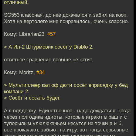
отличный.
SG553 классная, до нее докачался и забил на кооп.
Хотя на вертолете мне понравилось, очень классно.
Кому: Librarian23,
#57
> А Ил-2 Штурмовик сосет у Diablo 2.
ответное сравнение вообще не катит.
Кому: Moritz,
#34
> Мультиплеер кал оф дюти сосёт вприсядку у бед
компани 2.
> Сосёт и сосать будет.
А я поддержу. Единственное - надо дождаться, когда
через полгодика идиоты, которые играют в раш и с
тупорылым улюлюканьем несутся на точки а и б,
все прокачают, забьют на игру, вот тогда серьезные