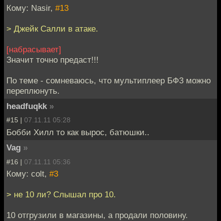
Кому: Nasir,
#13
> Джейк Салли в атаке.
[набрасывает]
Значит точно предаст!!!
По теме - сомневаюсь, что мультиплеер БФ3 можно
переплюнуть.
headfuqkk
»
#15 |
07.11.11 05:28
Бобби Хилл то как вырос, батюшки..
Vag
»
#16 |
07.11.11 05:36
Кому: colt,
#3
> не 10 ли? Слышал про 10.
10 отгрузили в магазины, а продали половину.