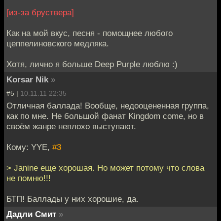
[из-за бруствера]
Как на мой вкус, песня - помощнее любого
цеппелиновского медляка.
Хотя, лично я больше Deep Purple люблю :)
Korsar Nik
»
#5 |
10.11.11 22:35
Отличная баллада! Вообще, недооцененная группа,
как по мне. Не большой фанат Kingdom come, но в
своём жанре неплохо выступают.
Кому: YYE,
#3
> Janine еще хорошая. Но может потому что слова
не помню!!!
БТП! Баллады у них хорошие, да.
Дадли Смит
»