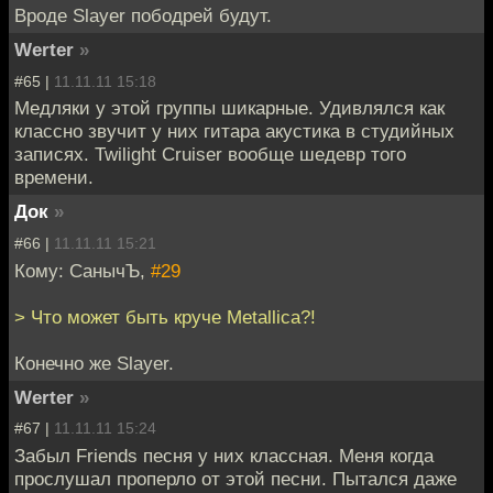
Вроде Slayer пободрей будут.
Werter
»
#65 |
11.11.11 15:18
Медляки у этой группы шикарные. Удивлялся как
классно звучит у них гитара акустика в студийных
записях. Twilight Cruiser вообще шедевр того
времени.
Док
»
#66 |
11.11.11 15:21
Кому: СанычЪ,
#29
> Что может быть круче Metallica?!
Конечно же Slayer.
Werter
»
#67 |
11.11.11 15:24
Забыл Friends песня у них классная. Меня когда
прослушал проперло от этой песни. Пытался даже