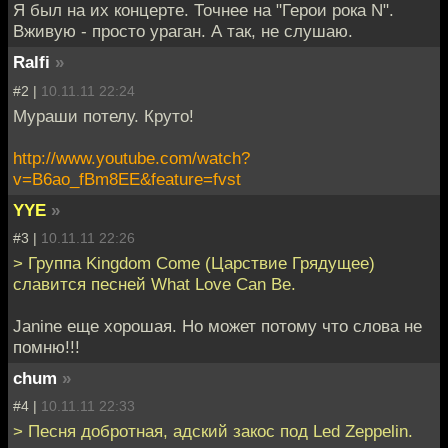
Я был на их концерте. Точнее на "Герои рока N".
Вживую - просто ураган. А так, не слушаю.
Ralfi
»
#2 |
10.11.11 22:24
Мураши потелу. Круто!
http://www.youtube.com/watch?
v=B6ao_fBm8EE&feature=fvst
YYE
»
#3 |
10.11.11 22:26
> Группа Kingdom Come (Царствие Грядущее)
славится песней What Love Can Be.
Janine еще хорошая. Но может потому что слова не
помню!!!
chum
»
#4 |
10.11.11 22:33
> Песня добротная, адский закос под Led Zeppelin.