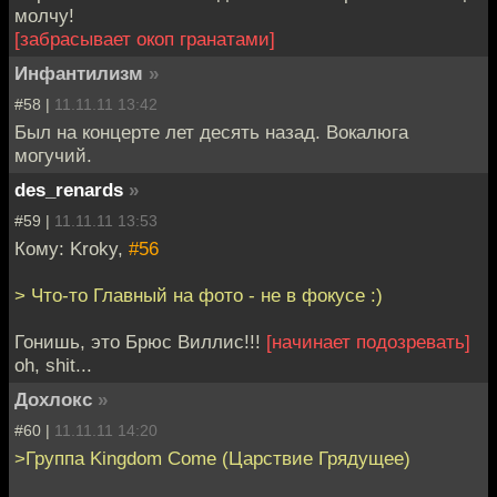
молчу!
[забрасывает окоп гранатами]
Инфантилизм
»
#58 |
11.11.11 13:42
Был на концерте лет десять назад. Вокалюга
могучий.
des_renards
»
#59 |
11.11.11 13:53
Кому: Kroky,
#56
> Что-то Главный на фото - не в фокусе :)
Гонишь, это Брюс Виллис!!!
[начинает подозревать]
oh, shit...
Дохлокс
»
#60 |
11.11.11 14:20
>Группа Kingdom Come (Царствие Грядущее)