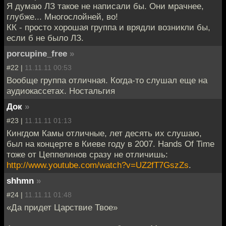
Я думаю ЛЗ такое не написали бы. Они мрачнее,
глубже... Многослойней, во!
КК - просто хорошая группа и врядли возникли бы,
если б не было ЛЗ.
porcupine_free
»
#22 |
11.11.11 00:53
Вообще группа отличная. Когда-то слушал еще на
аудиокассетах. Ностальгия
Док
»
#23 |
11.11.11 01:13
Кингдом Камы отличные, лет десять их слушаю,
был на концерте в Киеве году в 2007. Hands Of Time
тоже от Цеппелинов сразу не отличишь:
http://www.youtube.com/watch?v=UZ2fT7GszZs
.
shhmn
»
#24 |
11.11.11 01:48
«Да придет Царствие Твое»