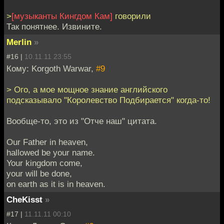
>
[музыканты Кингдом Кам]
говорили
Так понятнее. Извините.
Merlin
»
#16 |
10.11.11 23:55
Кому: Korgoth Warwar,
#9
> Ого, а мое мощное знание английского
подсказывало "Королевство Подбирается" когда-то!
Вообще-то, это из "Отче наш" цитата.
Our Father in heaven,
hallowed be your name.
Your kingdom come,
your will be done,
on earth as it is in heaven.
CheKisst
»
#17 |
11.11.11 00:10