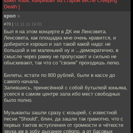
кажет язык, наяривает на старом весле Creeping
Death ]
крол
»
#70 |
11.11.11 16:01
Был я на этом концерте в ДК им Ленсовета.
Ленсовета, как площадка мне очень нравится, и
добиратся хорошо и зал такой какой надо: не
большой и не маленький ну и ...демократично, в
смысле через рамку не пропускают и сильно не
обыскивают, так что со "своим" проходишь легко.
Билеты, кстати по 800 рублей, были в кассе до
самого начала.
Залившись, принесённой с собой бутылкой коньяка,
уселся в самом центре зала ибо мест свободных
было полно.
Музыканты зашли сразу с козырей, с известной
песни "Should", блин, да зашли так грамотно, что с
первых тактов вступления от громкости и чёткости
звука аж в зобу дыхание спёрло, а от басовых