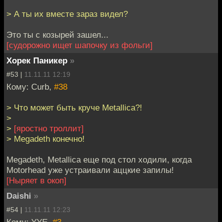
> А ты их вместе зараз видел?
Это ты с козырей зашел...
[судорожно ищет шапочку из фольги]
Хорек Паникер
»
#53 |
11.11.11 12:19
Кому: Curb,
#38
> Что может быть круче Metallica?!
>
>
[яростно троллит]
> Megadeth конечно!
Megadeth, Metallica еще под стол ходили, когда
Motorhead уже устраивали аццкие запилы!
[Ныряет в окоп]
Daishi
»
#54 |
11.11.11 12:23
Кому: YYE,
#3