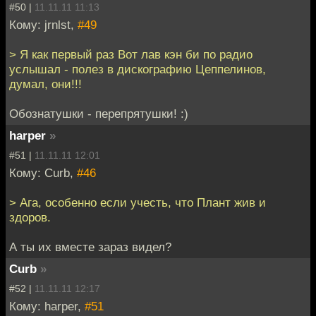
#50 |
11.11.11 11:13
Кому: jrnlst,
#49
> Я как первый раз Вот лав кэн би по радио
услышал - полез в дискографию Цеппелинов,
думал, они!!!
Обознатушки - перепрятушки! :)
harper
»
#51 |
11.11.11 12:01
Кому: Curb,
#46
> Ага, особенно если учесть, что Плант жив и
здоров.
А ты их вместе зараз видел?
Curb
»
#52 |
11.11.11 12:17
Кому: harper,
#51