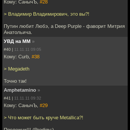
Кому: СанычЪ,
#28
> Владимир Владимирович, это вы?!
Путин любит Любэ, а Deep Purple - фаворит Митрия
Анатольича.
УВД на ММ
»
#40 |
11.11.11 09:05
Кому: Curb,
#38
> Megadeth
Точно так!
Amphetamino
»
#41 |
11.11.11 09:32
Кому: СанычЪ,
#29
> Что может быть круче Metallica?!
Пролежни!!! (Prodigy:)