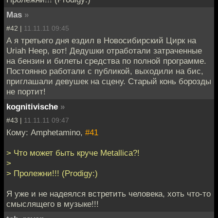
Mas
»
#42 |
11.11.11 09:45
А я третьего дня ездил в Новосибирский Цирк на
Uriah Heep, вот! Дедушки отработали затраченные
на бензин и билеты средства по полной программе.
Постоянно работали с публикой, выходили на бис,
приглашали девушек на сцену. Старый конь борозды
не портит!
kognitivische
»
#43 |
11.11.11 09:47
Кому: Amphetamino,
#41
> Что может быть круче Metallica?!
>
> Пролежни!!! (Prodigy:)
Я уже и не надеялся встретить человека, хоть что-то
смыслящего в музыке!!!