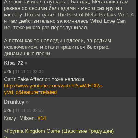
А я рок начинал слушать с баллад, Металлика там
разная со своими балладами - много раз крутил
кассету. Потом купил The Best of Metal Ballads Vol.1-4
и там действительно запомнилась What Love Can
Be, тоже много раз переслушивал.
А потом как-то баллады надоели, за редким
исключением, и стали нравиться быстрые,
динамичные песни.
Kisa_72
»
#25 |
11.11.11 02:36
Can't Fake Affection тоже неплоха
http://www.youtube.com/watch?v=WHDRa-
yVd_o&feature=related
Drunkey
»
#26 |
11.11.11 02:53
Кому: Milsen,
#14
>Группа Kingdom Come (Царствие Грядущее)
>