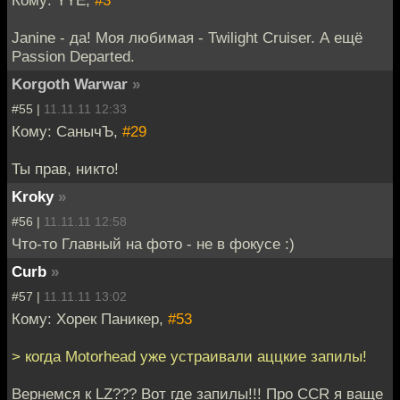
Janine - да! Моя любимая - Twilight Cruiser. А ещё
Passion Departed.
Korgoth Warwar
»
#55 |
11.11.11 12:33
Кому: СанычЪ,
#29
Ты прав, никто!
Kroky
»
#56 |
11.11.11 12:58
Что-то Главный на фото - не в фокусе :)
Curb
»
#57 |
11.11.11 13:02
Кому: Хорек Паникер,
#53
> когда Motorhead уже устраивали аццкие запилы!
Вернемся к LZ??? Вот где запилы!!! Про CCR я ваще