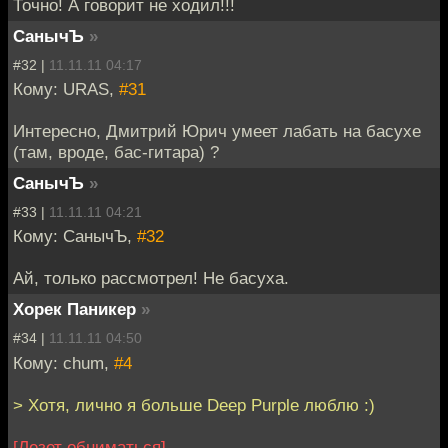
Точно! А говорит не ходил!!!
СанычЪ
»
#32 |
11.11.11 04:17
Кому: URAS,
#31
Интересно, Дмитрий Юрич умеет лабать на басухе
(там, вроде, бас-гитара) ?
СанычЪ
»
#33 |
11.11.11 04:21
Кому: СанычЪ,
#32
Ай, только рассмотрел! Не басуха.
Хорек Паникер
»
#34 |
11.11.11 04:50
Кому: chum,
#4
> Хотя, лично я больше Deep Purple люблю :)
[Лезет обниматься]