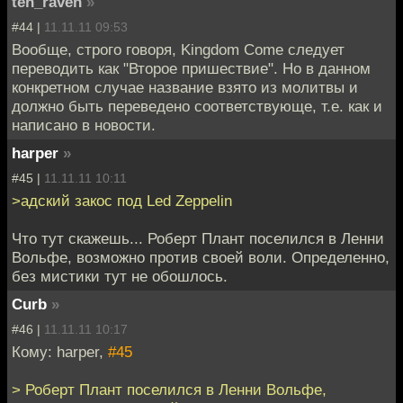
teh_raven
»
#44 |
11.11.11 09:53
Вообще, строго говоря, Kingdom Come следует
переводить как "Второе пришествие". Но в данном
конкретном случае название взято из молитвы и
должно быть переведено соответствующе, т.е. как и
написано в новости.
harper
»
#45 |
11.11.11 10:11
>адский закос под Led Zeppelin
Что тут скажешь... Роберт Плант поселился в Ленни
Вольфе, возможно против своей воли. Определенно,
без мистики тут не обошлось.
Curb
»
#46 |
11.11.11 10:17
Кому: harper,
#45
> Роберт Плант поселился в Ленни Вольфе,