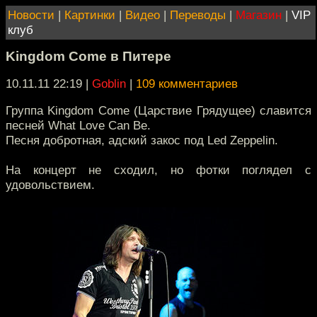
Новости
|
Картинки
|
Видео
|
Переводы
|
Магазин
|
VIP
клуб
Kingdom Come в Питере
10.11.11 22:19
|
Goblin
|
109 комментариев
Группа Kingdom Come (Царствие Грядущее) славится
песней What Love Can Be.
Песня добротная, адский закос под Led Zeppelin.
На концерт не сходил, но фотки поглядел с
удовольствием.