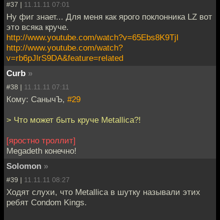
#37 |
11.11.11 07:01
Ну фиг знает... Для меня как ярого поклонника LZ вот
это всяка круче.
http://www.youtube.com/watch?v=65Ebs8K9TjI
http://www.youtube.com/watch?
v=rb6pJlrS9DA&feature=related
Curb
»
#38 |
11.11.11 07:11
Кому: СанычЪ,
#29
> Что может быть круче Metallica?!
[яростно троллит]
Megadeth конечно!
Solomon
»
#39 |
11.11.11 08:27
Ходят слухи, что Metallica в шутку называли этих
ребят Condom Kings.