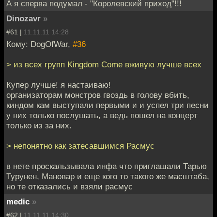
А я сперва подумал - "Королевский приход"!!!
Dinozavr
»
#61 |
11.11.11 14:28
Кому: DogOfWar,
#36
> из всех групп Kingdom Come вживую лучше всех
Купер лучше! я настаиваю!
организаторам монстров гвоздь в голову вбить,
киндом кам выступали первыми и и успел три песни
у них только послушать, а ведь пошел на концерт
только из за них.
> непонятно как затесавшимся Расмус
в нете проскальзывала инфа что приглашали Тарью
Турунен, Мановар и еще кого то такого же масштаба,
но те отказались и взяли расмус
medic
»
#62 |
11.11.11 14:30