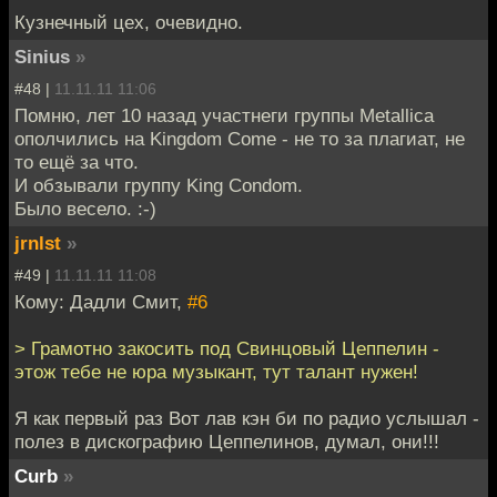
Кузнечный цех, очевидно.
Sinius
»
#48 |
11.11.11 11:06
Помню, лет 10 назад участнеги группы Metallica
ополчились на Kingdom Come - не то за плагиат, не
то ещё за что.
И обзывали группу King Condom.
Было весело. :-)
jrnlst
»
#49 |
11.11.11 11:08
Кому: Дадли Смит,
#6
> Грамотно закосить под Свинцовый Цеппелин -
этож тебе не юра музыкант, тут талант нужен!
Я как первый раз Вот лав кэн би по радио услышал -
полез в дискографию Цеппелинов, думал, они!!!
Curb
»