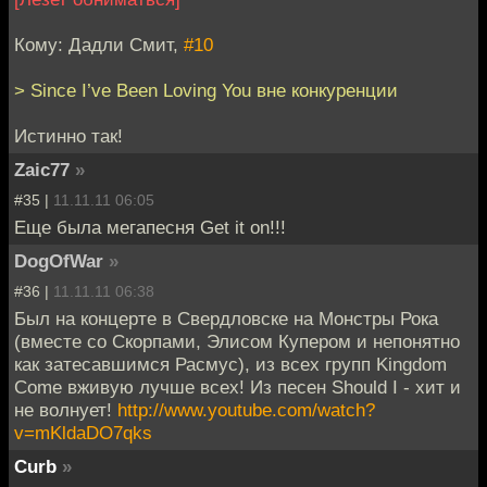
Кому: Дадли Смит,
#10
> Since I’ve Been Loving You вне конкуренции
Истинно так!
Zaic77
»
#35 |
11.11.11 06:05
Еще была мегапесня Get it on!!!
DogOfWar
»
#36 |
11.11.11 06:38
Был на концерте в Свердловске на Монстры Рока
(вместе со Скорпами, Элисом Купером и непонятно
как затесавшимся Расмус), из всех групп Kingdom
Come вживую лучше всех! Из песен Should I - хит и
не волнует!
http://www.youtube.com/watch?
v=mKldaDO7qks
Curb
»