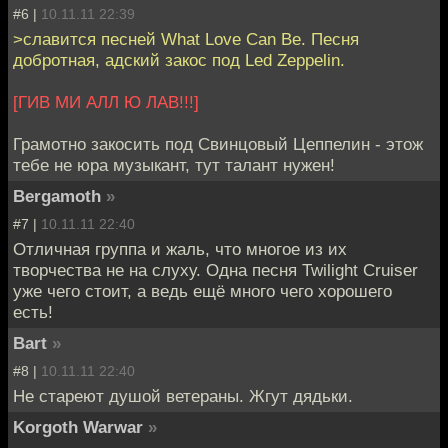
#6 |
10.11.11 22:39
>славится песней What Love Can Be. Песня
добротная, адский закос под Led Zeppelin.
[ГИВ МИ АЛЛ Ю ЛАВ!!!]
Грамотно закосить под Свинцовый Цеппелин - этож
тебе не юра музыкант, тут талант нужен!
Bergamoth
»
#7 |
10.11.11 22:40
Отличная группа и жаль, что многое из их
творчества не на слуху. Одна песня Twilight Cruiser
уже чего стоит, а ведь ещё много чего хорошего
есть!
Bart
»
#8 |
10.11.11 22:40
Не стареют душой ветераны. Жгут дядьки.
Korgoth Warwar
»