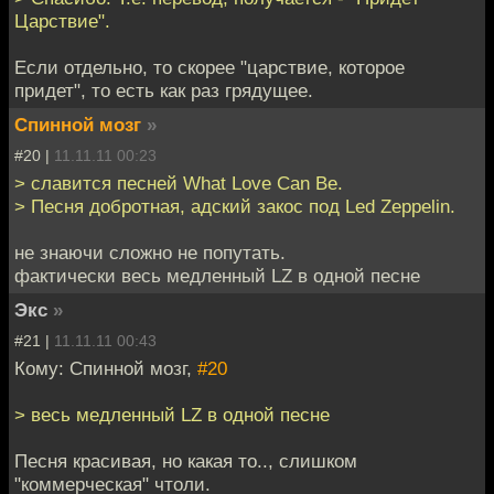
Царствие".
Если отдельно, то скорее "царствие, которое
придет", то есть как раз грядущее.
Спинной мозг
»
#20 |
11.11.11 00:23
> славится песней What Love Can Be.
> Песня добротная, адский закос под Led Zeppelin.
не знаючи сложно не попутать.
фактически весь медленный LZ в одной песне
Экс
»
#21 |
11.11.11 00:43
Кому: Спинной мозг,
#20
> весь медленный LZ в одной песне
Песня красивая, но какая то.., слишком
"коммерческая" чтоли.