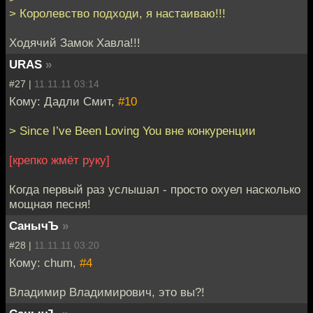
> Королевство подходи, я настаиваю!!!
Ходячий Замок Хавла!!!
URAS
»
#27 |
11.11.11 03:14
Кому: Дадли Смит,
#10
> Since I’ve Been Loving You вне конкуренции
[крепко жмёт руку]
Когда первый раз услышал - просто охуел насколько
мощная песня!
СанычЪ
»
#28 |
11.11.11 03:20
Кому: chum,
#4
Владимир Владимирович, это вы?!