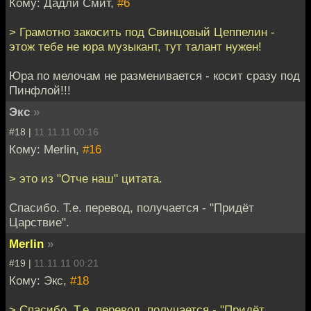
Кому: Дадли Смит,
#6
> Грамотно закосить под Свинцовый Цеппелин -
этож тебе не юра музыкант, тут талант нужен!
Юра по мелочам не разменивается - косит сразу под
Пинфлой!!!
Экс
»
#18 |
11.11.11 00:16
Кому: Merlin,
#16
> это из "Отче наш" цитата.
Спасибо. Т.е. перевод, получается - "Придёт
Царствие".
Merlin
»
#19 |
11.11.11 00:21
Кому: Экс,
#18
> Спасибо. Т.е. перевод, получается - "Придёт