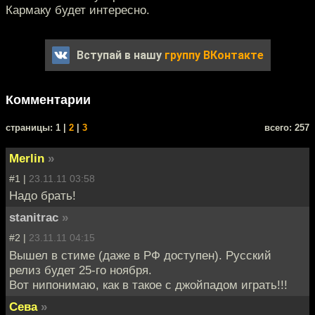
Кармаку будет интересно.
Вступай в нашу
группу ВКонтакте
Комментарии
cтраницы: 1 |
2
|
3
всего: 257
Merlin
»
#1 |
23.11.11 03:58
Надо брать!
stanitrac
»
#2 |
23.11.11 04:15
Вышел в стиме (даже в РФ доступен). Русский
релиз будет 25-го ноября.
Вот нипонимаю, как в такое с джойпадом играть!!!
Сева
»