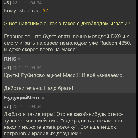
#5 |
23.11.11 04:34
Кому: stanitrac,
#2
> Вот нипонимаю, как в такое с джойпадом играть!!!
Главное то, что будет опять вечно молодой DX9 и я
смогу играть на своём немолодом уже Radeon 4850,
и даже скорее всего на максе!
RNIS
»
#6 |
23.11.11 04:34
Круть! Рубилово ацкое! Мясо!!! И всё узнаваемо.
Действительно. Надо брать!
БудущийМент
»
#7 |
23.11.11 04:34
Люблю я такие игры! Это не какой-нибудь стелс-
тупняк с миссией типа "подкрадись и незаметно
наколи на жопе врага розочку". Больше кишок,
патронов и красивых девушек!!!