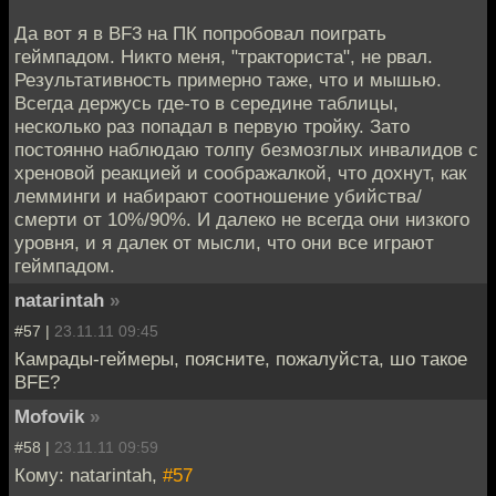
Да вот я в BF3 на ПК попробовал поиграть
геймпадом. Никто меня, "тракториста", не рвал.
Результативность примерно таже, что и мышью.
Всегда держусь где-то в середине таблицы,
несколько раз попадал в первую тройку. Зато
постоянно наблюдаю толпу безмозглых инвалидов с
хреновой реакцией и соображалкой, что дохнут, как
лемминги и набирают соотношение убийства/
смерти от 10%/90%. И далеко не всегда они низкого
уровня, и я далек от мысли, что они все играют
геймпадом.
natarintah
»
#57 |
23.11.11 09:45
Камрады-геймеры, поясните, пожалуйста, шо такое
BFE?
Mofovik
»
#58 |
23.11.11 09:59
Кому: natarintah,
#57