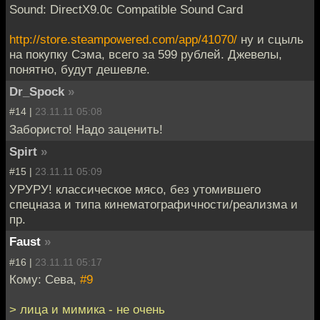
Sound: DirectX9.0c Compatible Sound Card
http://store.steampowered.com/app/41070/
ну и сцыль
на покупку Сэма, всего за 599 рублей. Джевелы,
понятно, будут дешевле.
Dr_Spock
»
#14 |
23.11.11 05:08
Забористо! Надо заценить!
Spirt
»
#15 |
23.11.11 05:09
УРУРУ! классическое мясо, без утомившего
спецназа и типа кинематографичности/реализма и
пр.
Faust
»
#16 |
23.11.11 05:17
Кому: Сева,
#9
> лица и мимика - не очень