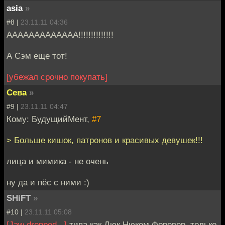
asia
»
#8 |
23.11.11 04:36
AAAAAAAAAAAAA!!!!!!!!!!!!!!
А Сэм еще тот!
[убежал срочно покупать]
Сева
»
#9 |
23.11.11 04:47
Кому: БудущийМент,
#7
> Больше кишок, патронов и красивых девушек!!!
лица и мимика - не очень
ну да и пёс с ними :)
SHiFT
»
#10 |
23.11.11 05:08
[Jaw dropped...]
типа как Дюк Нюкем Форевер, только