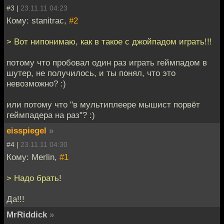
#3 |
23.11.11 04:23
Кому: stanitrac,
#2
> Вот нипонимаю, как в такое с джойпадом играть!!!
потому что пробовал один раз играть геймпадом в
шутер, не получилось, и ты понял, что это
невозможно? :)
или потому что "в мультиплеере мышист порвёт
геймпадера на раз"? :)
eisspiegel
»
#4 |
23.11.11 04:30
Кому: Merlin,
#1
> Надо брать!
Да!!!
MrRiddick
»