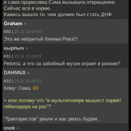
и сама прорисовка Сэма вызывала отвращение.
Сейчас всё в норме.
Кажись вышло то, чем должен был стать ДНФ.
Graham
»
#30 |
23.11.11 07:50
Это же небритый Киянка Ривз!!!
кырпыч
»
#31 |
23.11.11 08:01
Ребята, а что за забойный музон играет в ролике?
DAHNNJI
»
#32 |
23.11.11 08:01
Кому: Сева,
#3
> или потому что "в мультиплеере мышист порвёт
геймпадера на раз"?
"Трактористов" рвали и вас рвать будем.
osok
»