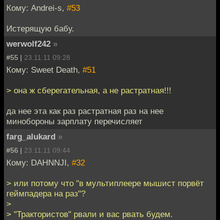
Кому: Andrei-s,
#53
Истерящую бабу.
werwolf242
»
#55 |
23.11.11 09:28
Кому: Sweet Death,
#51
> она ж сберегательная, а не растратная!!!
да нее эта как раз растратная раз на нее
минобороны зарплату перечисляет
farg_alukard
»
#56 |
23.11.11 09:44
Кому: DAHNNJI,
#32
> или потому что "в мультиплеере мышист порвёт
геймпадера на раз"?
>
> "Трактористов" рвали и вас рвать будем.