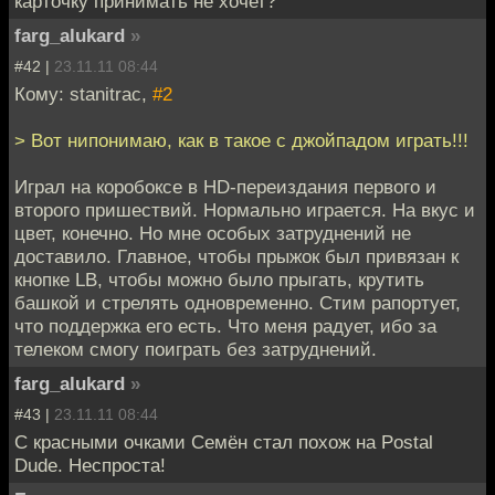
карточку принимать не хочет?
farg_alukard
»
#42 |
23.11.11 08:44
Кому: stanitrac,
#2
> Вот нипонимаю, как в такое с джойпадом играть!!!
Играл на коробоксе в HD-переиздания первого и
второго пришествий. Нормально играется. На вкус и
цвет, конечно. Но мне особых затруднений не
доставило. Главное, чтобы прыжок был привязан к
кнопке LB, чтобы можно было прыгать, крутить
башкой и стрелять одновременно. Стим рапортует,
что поддержка его есть. Что меня радует, ибо за
телеком смогу поиграть без затруднений.
farg_alukard
»
#43 |
23.11.11 08:44
С красными очками Семён стал похож на Postal
Dude. Неспроста!