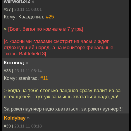
werwolf242
»
#37 |
23.11.11 08:01
Кому: Кваздопил,
#25
>
[Воет, бегая по комнате в 7 утра]
[с красными глазами смотрит на часы и ждет
отдохнувший наряд, а на мониторе финальные
титры Battlefield 3]
Котовод
»
#38 |
23.11.11 08:14
Кому: stanitrac,
#11
> когда на тебя столько пацанов сразу валит из за
всех щелей - тут уж за мышь хвататься надо, да!
За рокетлаунчер надо хвататься, за рокетлаунчер!!!
Koldybay
»
#39 |
23.11.11 08:18