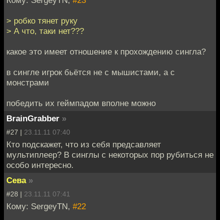
Кому: SergeyTN,
#23
> робко тянет руку
> А что, таки нет???
какое это имеет отношение к прохождению сингла?
в сингле игрок бьётся не с мышистами, а с
монстрами
победить их геймпадом вполне можно
BrainGrabber
»
#27 |
23.11.11 07:40
Кто подскажет, что из себя предсавляет
мультиплеер? В синглы с некоторых пор рубиться не
особо интересно.
Сева
»
#28 |
23.11.11 07:41
Кому: SergeyTN,
#22