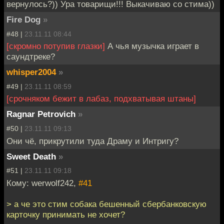
вернулось?)) Ура товарищи!!! Выкачиваю со стима))
Fire Dog
»
#48 |
23.11.11 08:44
[скромно потупив глазки]
А чья музычка играет в
саундтреке?
whisper2004
»
#49 |
23.11.11 08:59
[срочняком бежит в лабаз, подхватывая штаны]
Ragnar Petrovich
»
#50 |
23.11.11 09:13
Они чё, прикрутили туда Драму и Интригу?
Sweet Death
»
#51 |
23.11.11 09:18
Кому: werwolf242,
#41
> а че это стим собака бешенный сбербанковскую
карточку принимать не хочет?