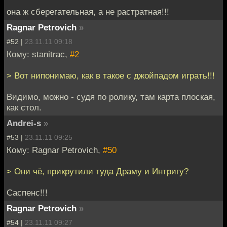
она ж сберегательная, а не растратная!!!
Ragnar Petrovich
»
#52 |
23.11.11 09:18
Кому: stanitrac,
#2
> Вот нипонимаю, как в такое с джойпадом играть!!!
Видимо, можно - судя по ролику, там карта плоская,
как стол.
Andrei-s
»
#53 |
23.11.11 09:25
Кому: Ragnar Petrovich,
#50
> Они чё, прикрутили туда Драму и Интригу?
Саспенс!!!
Ragnar Petrovich
»
#54 |
23.11.11 09:27