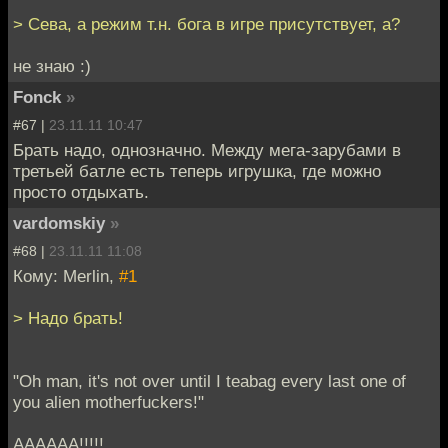
> Сева, а режим т.н. бога в игре присутствует, а?
не знаю :)
Fonck
»
#67 |
23.11.11 10:47
Брать надо, однозначно. Между мега-зарубами в
третьей батле есть теперь игрушка, где можно
просто отдыхать.
vardomskiy
»
#68 |
23.11.11 11:08
Кому: Merlin,
#1
> Надо брать!
"Oh man, it's not over until I teabag every last one of
you alien motherfuckers!"
АААААА!!!!!