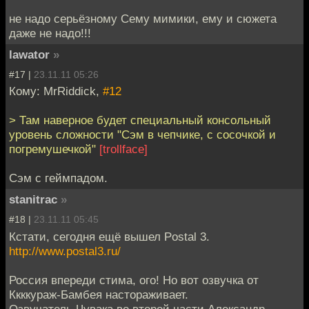
не надо серьёзному Сему мимики, ему и сюжета
даже не надо!!!
lawator
»
#17 |
23.11.11 05:26
Кому: MrRiddick,
#12
> Там наверное будет специальный консольный
уровень сложности "Сэм в чепчике, с сосочкой и
погремушечкой"
[trollface]
Сэм с геймпадом.
stanitrac
»
#18 |
23.11.11 05:45
Кстати, сегодня ещё вышел Postal 3.
http://www.postal3.ru/
Россия впереди стима, ого! Но вот озвучка от
Ккккураж-Бамбея настораживает.
Озвучатель Чувака во второй части Александр