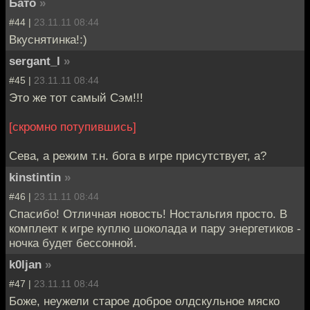
Бато
»
#44 |
23.11.11 08:44
Вкуснятинка!:)
sergant_l
»
#45 |
23.11.11 08:44
Это же тот самый Сэм!!!
[скромно потупившись]
Сева, а режим т.н. бога в игре присутствует, а?
kinstintin
»
#46 |
23.11.11 08:44
Спасибо! Отличная новость! Ностальгия просто. В
комплект к игре куплю шоколада и пару энергетиков -
ночка будет бессонной.
k0ljan
»
#47 |
23.11.11 08:44
Боже, неужели старое доброе олдскульное мяско