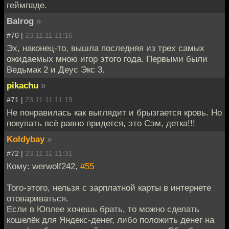
геймпаде.
Balrog
»
#70 |
23.11.11 11:16
Эх, наконец-то, вышла последняя из трех самых
ожидаемых мною игор этого года. Первыми были
Ведьмак 2 и Деус Экс 3.
pikachu
»
#71 |
23.11.11 11:19
Не понравилась как выглядит и брызгается кровь. Но
покупать всё равно придется, это Сэм, детка!!!
Koldybay
»
#72 |
23.11.11 11:31
Кому: werwolf242,
#55
Того-этого, нельзя с зарплатной карты в интернете
отовариваться.
Если в Юплее хочешь брать, то можно сделать
кошелёк для Яндекс-денег, либо положить денег на