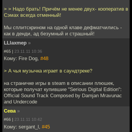
> > Надо брать! Причём не менее двух- кооператив в
Сэмах всегда отменный!
Мы сплитскрином на одной клаве дефматчились -
как в денди, ад безумный и страшный!
LLlaxmep
»
#65 |
23.11.11 10:36
Кому: Fire Dog,
#48
> А чья музычка играет в саундтреке?
на страничке игры в steam в описании плюшек,
которые получат купившие "Serious Digital Edition":
Official Sound Track Composed by Damjan Mravunac
and Undercode
Сева
»
#66 |
23.11.11 10:42
Кому: sergant_l,
#45