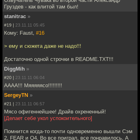
Груздев - как влитой там был!
stanitrac
»
#19 |
23.11.11 05:45
Кому: Faust,
#16
> ему и сюжета даже не надо!!!
Достаточно одной строчки в README.TXT!!!
DiggMih
»
#20 |
23.11.11 06:04
АААА!!! Мяяяяясо!!!!!!!!!
SergeyTN
»
#21 |
23.11.11 06:57
Мясо офигеннейшее! Драйв охрененный!
[Делает себе укол успокоительного]
Помнится когда-то почти одновременно вышли Сэм
2, FEAR и Q4. Во все поиграл, все понравилось. А