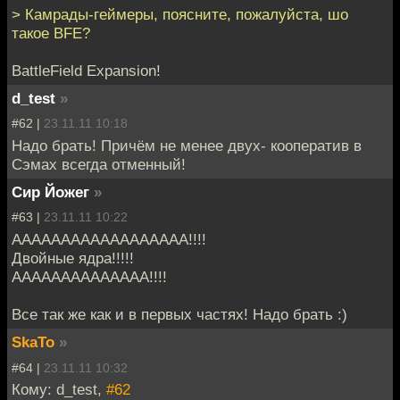
> Камрады-геймеры, поясните, пожалуйста, шо
такое BFE?
BattleField Expansion!
d_test
»
#62 |
23.11.11 10:18
Надо брать! Причём не менее двух- кооператив в
Сэмах всегда отменный!
Сир Йожег
»
#63 |
23.11.11 10:22
АААААААААААААААААА!!!!
Двойные ядра!!!!!
АААААААААААААА!!!!
Все так же как и в первых частях! Надо брать :)
SkaTo
»
#64 |
23.11.11 10:32
Кому: d_test,
#62