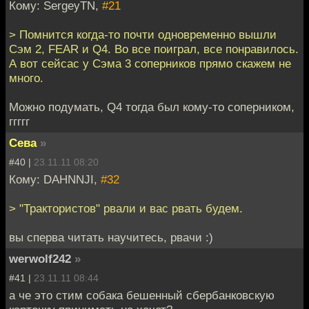
Кому: SergeyTN,
#21
> Помнится когда-то почти одновременно вышли
Сэм 2, FEAR и Q4. Во все поиграл, все понравилось.
А вот сейсас у Сэма 3 соперников прямо скажем не
много.
Можно подумать, Q4 тогда был кому-то соперником,
ггггг
Сева
»
#40 |
23.11.11 08:20
Кому: DAHNNJI,
#32
> "Трактористов" рвали и вас рвать будем.
вы сперва читать научитесь, рвачи :)
werwolf242
»
#41 |
23.11.11 08:44
а че это стим собака бешенный сбербанковскую