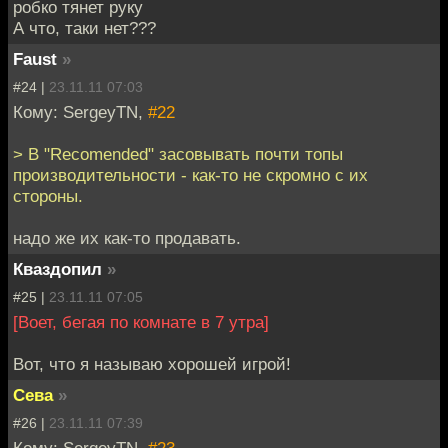
робко тянет руку
А что, таки нет???
Faust
»
#24 |
23.11.11 07:03
Кому: SergeyTN,
#22
> В "Recomended" засовывать почти топы
производительности - как-то не скромно с их
стороны.
надо же их как-то продавать.
Кваздопил
»
#25 |
23.11.11 07:05
[Воет, бегая по комнате в 7 утра]
Вот, что я называю хорошей игрой!
Сева
»
#26 |
23.11.11 07:39