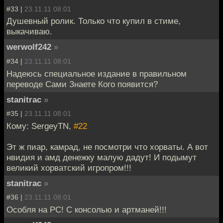
#33 |
23.11.11 08:01
Душевный ролик. Только что купил в стиме,
выкачиваю.
werwolf242
»
#34 |
23.11.11 08:01
Надеюсь специальное издание в правильном
переводе Сами Знаете Кого появится?
stanitrac
»
#35 |
23.11.11 08:01
Кому: SergeyTN,
#22
Эт ж пиар, камрад, не посмотри что хорваты. А вот
нвидия и амд денежку малую дадут! И подымут
великий хорватский игропром!!!
stanitrac
»
#36 |
23.11.11 08:01
Особля на PC! С консолью и артманей!!!