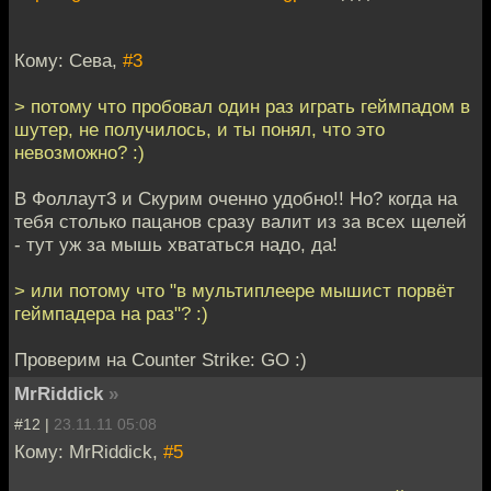
Кому: Сева,
#3
> потому что пробовал один раз играть геймпадом в
шутер, не получилось, и ты понял, что это
невозможно? :)
В Фоллаут3 и Скурим оченно удобно!! Но? когда на
тебя столько пацанов сразу валит из за всех щелей
- тут уж за мышь хвататься надо, да!
> или потому что "в мультиплеере мышист порвёт
геймпадера на раз"? :)
Проверим на Counter Strike: GO :)
MrRiddick
»
#12 |
23.11.11 05:08
Кому: MrRiddick,
#5