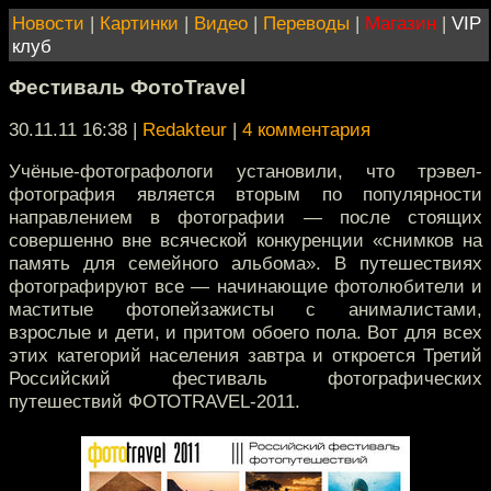
Новости
|
Картинки
|
Видео
|
Переводы
|
Магазин
|
VIP
клуб
Фестиваль ФотоTravel
30.11.11 16:38
|
Redakteur
|
4 комментария
Учёные-фотографологи установили, что трэвел-
фотография является вторым по популярности
направлением в фотографии — после стоящих
совершенно вне всяческой конкуренции «снимков на
память для семейного альбома». В путешествиях
фотографируют все — начинающие фотолюбители и
маститые фотопейзажисты с анималистами,
взрослые и дети, и притом обоего пола. Вот для всех
этих категорий населения завтра и откроется Третий
Российский фестиваль фотографических
путешествий ФОТОTRAVEL-2011.