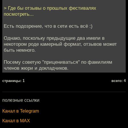
> Где бы отзывы о прошлых фестивалях
посмотреть...
Есть подозрение, что в сети есть всё :)
Однако, поскольку предыдущие два имели в
некотором роде камерный формат, отзывов может
быть немного.
Посему советую "прицениваться" по фамилиям
членов жюри и докладчиков.
cтраницы: 1
всего: 4
полезные ссылки
Канал в Telegram
Канал в MAX