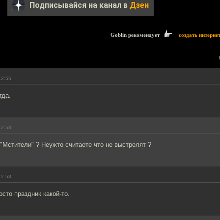
Подписывайся на канал в
Дзен
Goblin рекомендует
создать интерне
12:55
гда.
12:58
 "Мстители" ? Неужто считаете что не выстрелят ?
12:58
осто праздник какой-то.