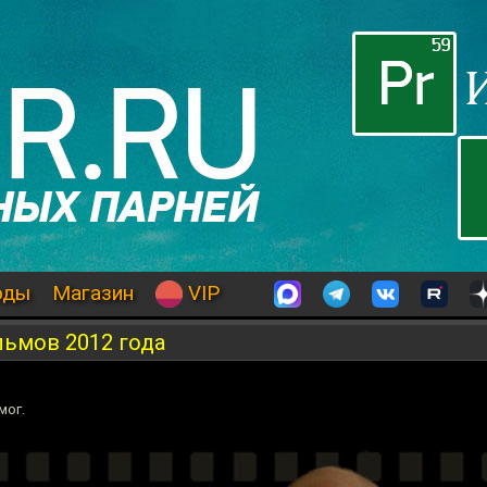
оды
Магазин
VIP
льмов 2012 года
мог.