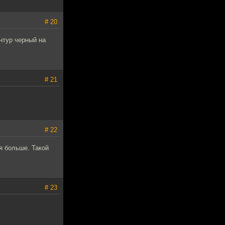
# 20
нтур черный на
# 21
# 22
я больше. Такой
# 23