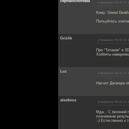
cephalochordata
отправлено 06.01.12 
Кому: Sweet Deat
Польуйтесь элитн
Grizlik
отправлено 06.01.12 
Про "Титаник" в 3D
Хоббиты наверняка
Luz
отправлено 06.01.12 
Насчет Джокера об
alexfmos
отправлено 06.01.12 
Мда... С беленой 
плачевным результ
:-) Естественно к 