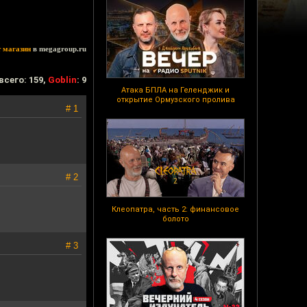
т магазин
в megagroup.ru
всего: 159,
Goblin
: 9
Атака БПЛА на Геленджик и
открытие Ормузского пролива
# 1
# 2
Клеопатра, часть 2: финансовое
болото
# 3