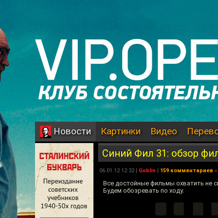
Картинки
Видео
Перев
Новости
Синий Фил 31: обзор фи
06.01.12 12:32 |
Goblin
|
159 комментариев
»
Все достойные фильмы охватить не с
Будем обозревать по ходу.