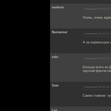
norkorn
отправлено 06.01.12 
Очень, очень ждём
Numanser
отправлено 06.01.12 
А на нормальную ш
zelo
отправлено 06.01.12 
Больше всего из 
научной фантасти
Seer
отправлено 06.01.12 
Самое главное: тр
Luz