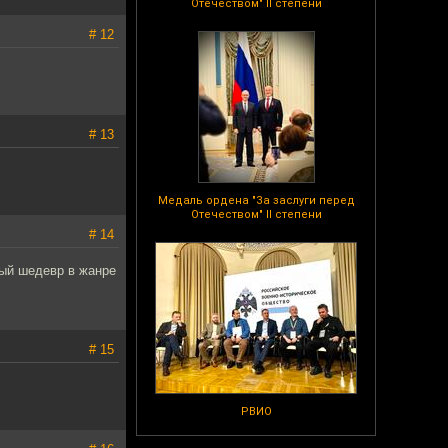
Отечеством" II степени
# 12
# 13
Медаль ордена "За заслуги перед
Отечеством" II степени
# 14
вый шедевр в жанре
# 15
РВИО