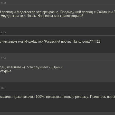
13:03
 период и Мадагаскар это прекрасно. Предыдущий период с Саймоном 
у. Неудержимые с Чаком Норрисом без комментариев!
13:03
вниманием мегаблакбастер "Ржевский против Наполеона"?!!!!11
13:04
здец, извините =(. Что случилось Юрич?
 открыл.
13:27
тказался даже закачав 100%, показывал только рекламу. Пришлось перей