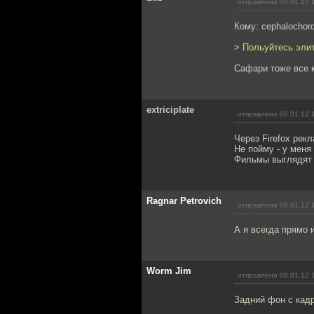
отправлено 06.01.12 
Кому: cephalochor
> Польуйтесь эли
Сафари тоже все ка
extriciplate
отправлено 06.01.12 
Через Firefox рек
Не пойму - у меня 
Фильмы выглядят 
Ragnar Petrovich
отправлено 06.01.12 
А я всегда прямо
Worm Jim
отправлено 06.01.12 
Задний фон с кадр