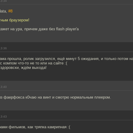
13:34
data,
#8
тным браузером!
жет на ура, причем даже без flash player'а
13:36
лама прошла, ролик загрузился, ещё минут 5 ожидания, и только потом 
с компом что-то не то или на сайте :(
здоровски, ждём выхода!
13:40
 из фаерфокса к0чаю на винт и смотрю нормальным плеером.
13:43
ами фильмов, как тряпка камрипная :(