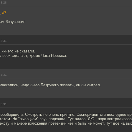
13:28
h,
#7
ым браузером!
13:31
 ничего не сказали.
 всех сделают, кроме Чака Норриса.
13:31
лажались, надо было Безрукого позвать, он бы сыграл.
13:31
переборщили. Смотреть не очень приятно. Эксперименты в последнее вр
атам. На "высоцком" звук подкачал. Тут видео. ДЮ - пора контролирова
тексту и манере изложения претензий нет и быть не может. Тут все на вы