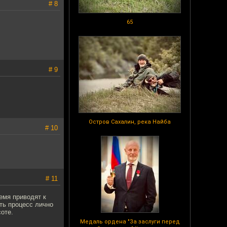
# 8
65
# 9
Остров Сахалин, река Найба
# 10
# 11
емя приводят к
ть процесс лично
соте.
Медаль ордена "За заслуги перед