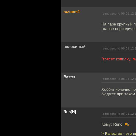
razoom1
отправлено 06.01.12 
На паре крупный п
голове периодичес
велосипый
отправлено 06.01.12 
[трясет копилку, 
Baster
отправлено 06.01.12 
Хоббит конечно по
бюджет при таком 
Rus[H]
отправлено 06.01.12 
Кому: Runo,
#6
> Качество - это п