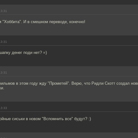
13:31
 "Хоббита". И в смешном переводе, конечно!
13:31
апку денег поди нет? =)
13:31
фильмов в этом году жду "Прометей". Верю, что Ридли Скотт создал но
ки.
13:33
ойные сиськи в новом "Вспомнить все" будут? :)