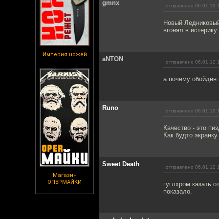
gmnx
отправлено 06.01.12 
Новый Ледниковый
вгонял в истерик
Империя ножей
aNTON
отправлено 06.01.12 
а почему обойден 
Runo
отправлено 06.01.12 
Качество - это пи
Как будто экранку
Sweet Death
отправлено 06.01.12 
Магазин
ОПЕРМАЙКИ
гуглхром казать о
показало.