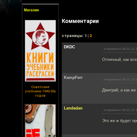
Магазин
Комментарии
cтраницы: 1 |
2
DKDC
отправлено 06.01.12 
Отличный, как все
KampFerr
отправлено 06.01.12 
Советские
Дмитрий, а как же
учебники 1940-50х
годов
Landadan
отправлено 06.01.12 
Это же ж будет пр