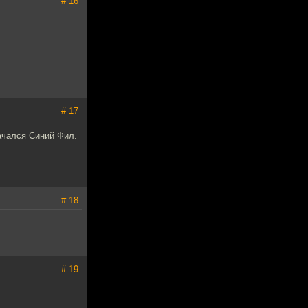
# 16
# 17
начался Синий Фил.
# 18
# 19