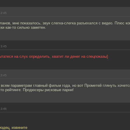
13:45
ланов, мне показалось, звук слегка-слегка разъехался с видео. Плюс ко
ки как-то сильно заметен.
13:45
пытатеся на слух определить, хватит ли денег на спецпоказы]
13:45
 всем параметрам главный фильм года, но вот Прометей глянуть хочетс
то рейтинге. Продюсеры рисковые парни!
13:46
издец, извините