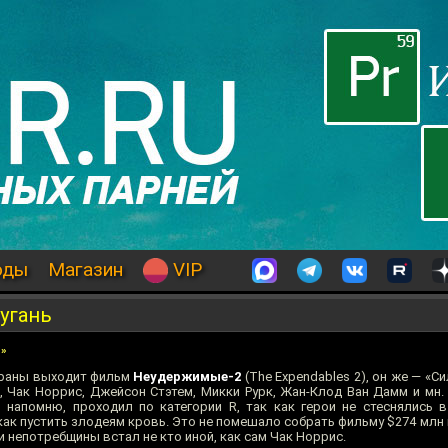
оды
Магазин
VIP
угань
»
экраны выходит фильм
Неудержимые-2
(The Expendables 2), он же — «С
 Чак Норрис, Джейсон Стэтем, Микки Рурк, Жан-Клод Ван Дамм и мн. м
напомню, проходил по категории R, так как герои не стеснялись 
как пустить злодеям кровь. Это не помешало собрать фильму $274 млн
 и непотребщины встал не кто иной, как сам Чак Норрис.