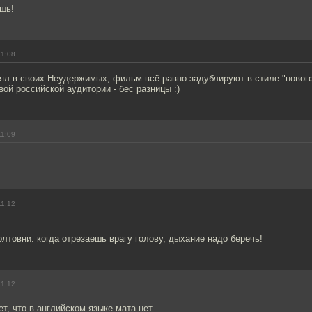
шь!
11:08
ял в своих Неудержимых, фильм всё равно задублируют в стиле "нового
вой российской аудитории - бес разницы :)
11:09
11:12
лтовни: когда отрезаешь врагу голову, дыхание надо беречь!
11:12
ет, что в английском языке мата нет.