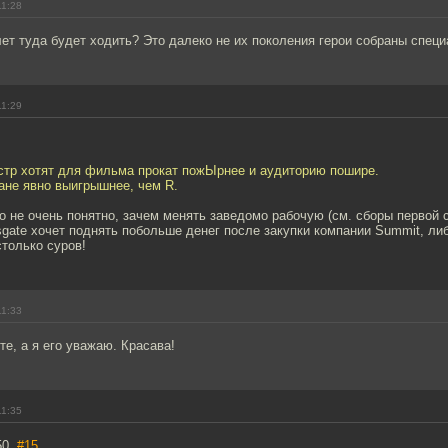
11:28
лет туда будет ходить? Это далеко не их поколения герои собраны спец
11:29
естр хотят для фильма прокат пожЫрнее и аудиторию пошире.
ане явно выигрышнее, чем R.
о не очень понятно, зачем менять заведомо рабочую (см. сборы первой 
nsgate хочет поднять побольше денег после закупки компании Summit, ли
только суров!
11:33
те, а я его уважаю. Красава!
11:35
50,
#15