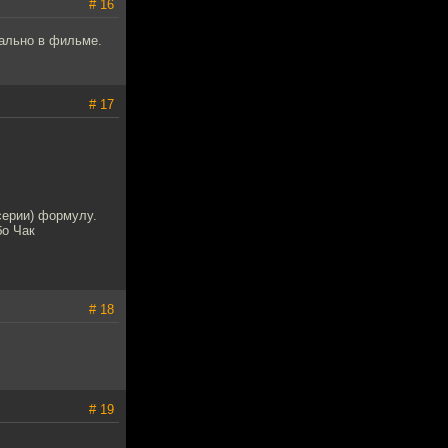
# 16
иально в фильме.
# 17
серии) формулу.
бо Чак
# 18
# 19