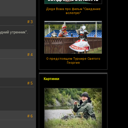
Дядя Вова про фильм "Свидание
вслепую"
# 3
дний утренник".
# 4
О предстоящем Турнире Святого
Георгия
Картинки
# 5
# 6