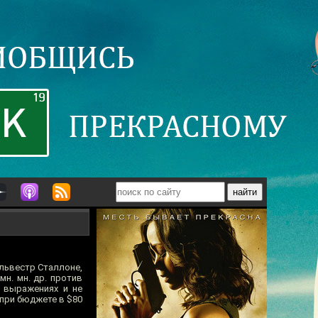
ильвестр Сталлоне,
н. мн. др. против
в выражениях и не
 при бюджете в $80