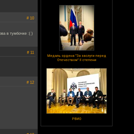
# 10
ва в тумбочке :( )
# 11
Медаль ордена "За заслуги перед
Отечеством" II степени
# 12
РВИО