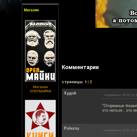
Магазин
Комментарии
cтраницы: 1 |
2
Магазин
ОПЕРМАЙКИ
Худой
отправлено 19.01.12 
"Оторваные бошки"
это нельзя , это мо
Polezny
отправлено 19.01.12 