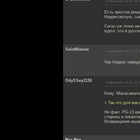
отправлено 19.01.12 
Есть простое реше
Норрисовскую, сыг
Сигал уж точно не 
курсе, что в русс
SaintManiac
отправлено 19.01.12 
Чак Норрис наведёт
OdySSey2150
отправлено 19.01.12 
Кому: Махасамат
> Так что для мас
Не факт. PG-13 вр
стороны и пикантн
Возвращение мушке
Раз-Два