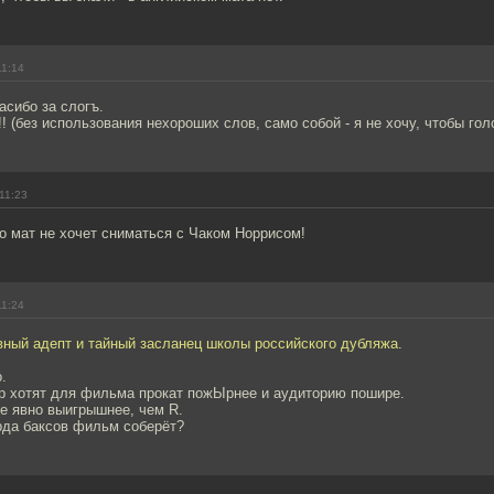
11:14
асибо за слогъ.
 (без использования нехороших слов, само собой - я не хочу, чтобы голо
11:23
о мат не хочет сниматься с Чаком Норрисом!
11:24
вный адепт и тайный засланец школы российского дубляжа.
.
тр хотят для фильма прокат пожЫрнее и аудиторию пошире.
е явно выигрышнее, чем R.
да баксов фильм соберёт?