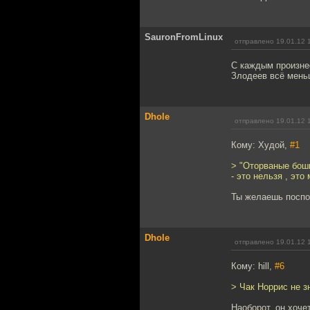
SauronFromLinux
отправлено 19.01.12 
С каждым произне
Злодеев всё меньш
Dhole
отправлено 19.01.12 
Кому: Худой,
#1
> "Оторваные бошк
- это нельзя , это 
Ты желаешь поспо
Dhole
отправлено 19.01.12 
Кому: hill,
#6
> Чак Норрис не зн
Наоборот, он хочет