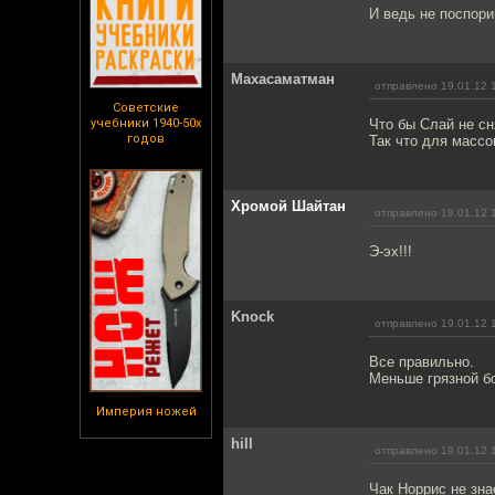
И ведь не поспори
Махасаматман
отправлено 19.01.12 
Советские
учебники 1940-50х
Что бы Слай не сн
годов
Так что для массо
Хромой Шайтан
отправлено 19.01.12 
Э-эх!!!
Knock
отправлено 19.01.12 
Все правильно.
Меньше грязной бо
Империя ножей
hill
отправлено 19.01.12 
Чак Норрис не зна