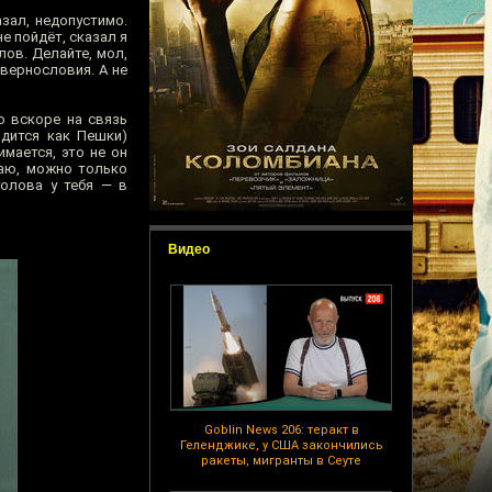
зал, недопустимо.
е пойдёт, сказал я
лов. Делайте, мол,
квернословия. А не
о вскоре на связь
дится как Пешки)
мается, это не он
таю, можно только
голова у тебя — в
Видео
Goblin News 206: теракт в
Геленджике, у США закончились
ракеты, мигранты в Сеуте