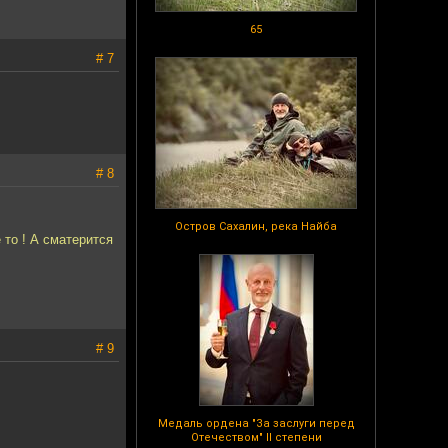
65
# 7
# 8
Остров Сахалин, река Найба
 то ! А сматерится
# 9
Медаль ордена "За заслуги перед
Отечеством" II степени