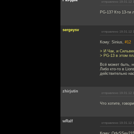
отправлено 19.01.12 
PG-13? Кто 13-ти 
sergeysv
отправлено 19.01.12 
Кому: Sinius,
#12
> И Чак, и Сильв
> PG-13 в этом пл
Всё может быть, н
Либо кто-то в Lio
действительно нас
zhirjutin
отправлено 19.01.12 
Что хотите, говори
wRalf
отправлено 19.01.12 
Кому: OdySSey21