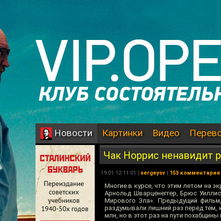
Картинки
Видео
Перев
Новости
Чак Норрис ненавидит р
19.01.12 11:01 |
sergeysv
|
153 комментария
Многие в курсе, что этим летом на 
Арнольд Шварценеггер, Брюс Уиллис,
Мирового Зла». Предыдущий фильм, 
раздумывали лишний раз перед тем, 
млн, но в этот раз на пути похабщины