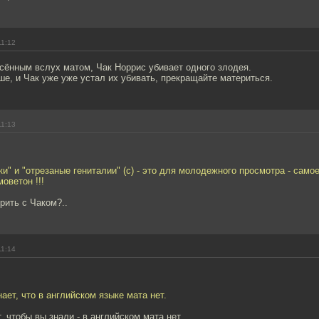
11:12
сённым вслух матом, Чак Норрис убивает одного злодея.
е, и Чак уже уже устал их убивать, прекращайте материться.
11:13
и" и "отрезаные гениталии" (с) - это для молодежного просмотра - самое
моветон !!!
рить с Чаком?..
11:14
ает, что в английском языке мата нет.
, чтобы вы знали - в английском мата нет.