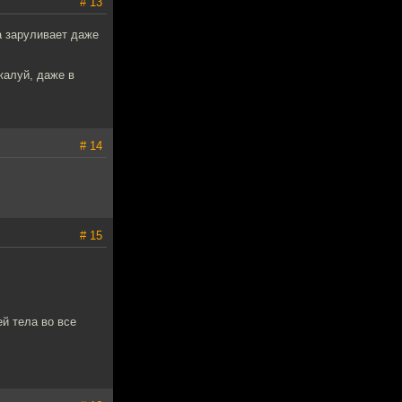
# 13
а заруливает даже
ожалуй, даже в
# 14
# 15
й тела во все