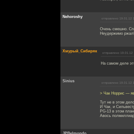
Nehoroshy
отправлено 19.01.12 
Очень смешно. Сп
Неудержимо ржал!!
Хмурый_Сибиряк
отправлено 19.01.12 
На самом деле эт
Sinius
отправлено 19.01.12 
> Чак Норрис — я
Тут не в этом дело
И Чак, и Сильвес
PG-13 в этом план
Авось полмиллиар
JPBelmondo