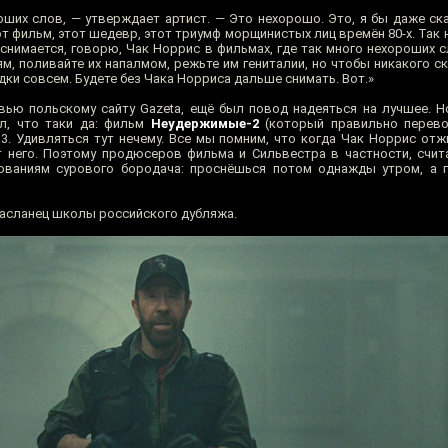
оших слов, — утверждает артист. — Это нехорошо. Это, я бы даже ска
фильм, этот шедевр, этот триумф морщинистых лиц времён 80-х. Так н
 снимается, говорю, Чак Норрис в фильмах, где так много нехороших с
м, поливайте их напалмом, режьте им гениталии, но чтобы никакого с
дки совсем. Будете без Чака Норриса дальше снимать. Вот.»
вью польскому сайту Gazeta, ещё был повод надеяться на лучшее. Н
л, что таки да: фильм
Неудержимые-2
(который правильно перево
. Удивляться тут нечему. Все мы помним, что когда Чак Норрис отжи
т него. Поэтому продюсеров фильма и Сильвестра в частности, счи
бованиям сурового бородача: проснёшься потом однажды утром, а 
засланец школы российского дубляжа.