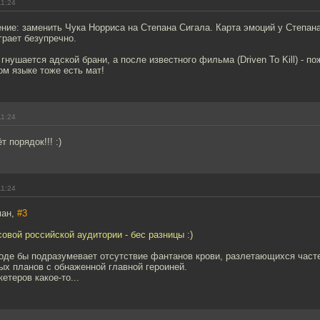
11:24
ние: заменить Чука Норриса на Степана Сигала. Карта эмоций у Степан
рает безупречно.
гнушается адской брани, а после известного фильма (Driven To Kill) - п
ком языке тоже есть мат!
11:24
 порядок!!! :)
11:24
ман,
#3
совой российской аудитории - бес разницы :)
оде бы подразумевает отсутствие фантанов крови, разлетающихся часте
ых планов с обнаженной главной героиней.
теров какое-то...