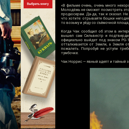
«В фильме очень, очень много нехор
Молодёжь не сможет посмотреть этот 
продюсерам. Да-да, так и сказал. Не
что хотите: отрывайте бошки негодяя
то возьму и уйду со съёмочной площа
Когда Чак сообщил об этом в интер
вышел сам Сильвестр и подтверди
официально выйдет под знаком PG-13
отталкивается от Земли, а Земля о
пожалеть. Попробуй не уступи тре
тумбочке.
Чак Норрис — явный адепт и тайный 