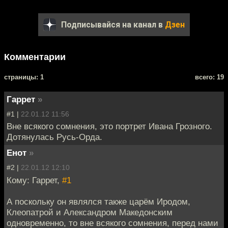
Подписывайся на канал в
Дзен
Комментарии
cтраницы: 1
всего: 19
Гаррет
»
#1 |
22.01.12 11:56
Вне всякого сомнения, это портрет Ивана Грозного.
Дотянулась Русь-Орда.
Енот
»
#2 |
22.01.12 12:10
Кому: Гаррет,
#1
А поскольку он являлся также царём Иродом,
Клеопатрой и Александром Македонским
одновременно, то вне всякого сомнения, перед нами