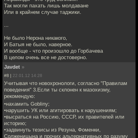
Так могли пахать лишь молдаване
Или в крайнем случае таджики.
...
Не было Нерона никакого,
И Батыя не было, наверное.
И вообще - что произошло до Горбачева
В целом очень все не достоверно.
Javdet
»
#8 |
22.01.12 14:28
Учитывая что новохронологи, согласно "Правилам
поведения" 3.Если ты склонен к мазохизму,
рекомендую:
•нахамить Gobliny;
•нарушить УК или агитировать к нарушениям;
•высраться на Россию, СССР, их правителей или
историю;
•задвинуть тезисы из Резуна, Фоменки,
Солженицына и прочих альтернативных по разуму