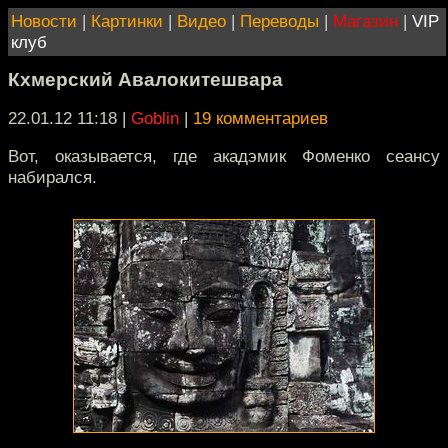
Новости
|
Картинки
|
Видео
|
Переводы
|
Магазин
|
VIP
клуб
Кхмерский Авалокитешвара
22.01.12 11:18
|
Goblin
|
19 комментариев
Вот, оказывается, где акадэмик Фоменко сеансу
набирался.