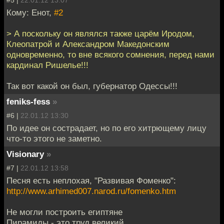
Кому: Енот,
#2
> А поскольку он являлся также царём Иродом,
Клеопатрой и Александром Македонским
одновременно, то вне всякого сомнения, перед нами
кардинал Ришелье!!!
Так вот какой он был, губернатор Одессы!!!
feniks-fess
»
#6 |
22.01.12 13:30
По идее он сострадает, но по его хитрющему лицу
что-то этого не заметно.
Visionary
»
#7 |
22.01.12 13:58
Песня есть неплохая, "Развивая Фоменко":
http://www.arhimed007.narod.ru/fomenko.htm
Не могли построить египтяне
Пирамиды - это труд великий.