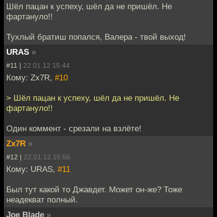
Шёл пацан к успеху, шёл да не пришёл. Не
фартануло!!
Тухлый братиш попался, Валера - твой выход!
URAS
»
#11 |
22.01.12 15:44
Кому: Zx7R,
#10
> Шёл пацан к успеху, шёл да не пришёл. Не
фартануло!!
Один коммент - срезали на взлёте!
Zx7R
»
#12 |
22.01.12 15:56
Кому: URAS,
#11
Был тут какой то Джавдет. Может он-же? Тоже
неадекват полный.
Joe Blade
»