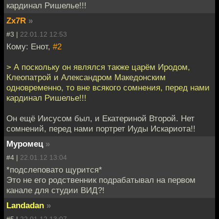
кардинал Ришелье!!!
Zx7R
»
#3 |
22.01.12 12:53
Кому: Енот,
#2
> А поскольку он являлся также царём Иродом,
Клеопатрой и Александром Македонским
одновременно, то вне всякого сомнения, перед нами
кардинал Ришелье!!!
Он ещё Иисусом был, и Екатериной Второй. Нет
сомнений, перед нами портрет Иуды Искариота!!
Муромец
»
#4 |
22.01.12 13:04
*подслеповато щурится*
Это не его родственник подрабатывал на первом
канале для студии ВИД?!
Landadan
»
#5 |
22.01.12 13:07