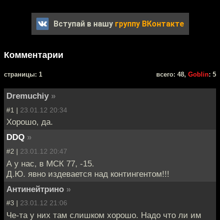
Вступай в нашу
группу ВКонтакте
Комментарии
cтраницы: 1
всего: 48,
Goblin
: 5
Dremuchiy
»
#1 |
23.01.12 20:34
Хорошо, да.
DDQ
»
#2 |
23.01.12 20:47
А у нас, в МСК 77, -15.
Д.Ю. явно издевается над контингентом!!!
Антинейтрино
»
#3 |
23.01.12 21:06
Че-та у них там слишком хорошо. Надо что ли им