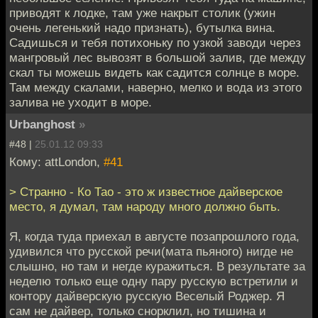
приводят к лодке, там уже накрыт столик (ужин
очень легенький надо признать), бутылка вина.
Садишься и тебя потихоньку по узкой заводи через
мангровый лес вывозят в большой залив, где между
скал ты можешь видеть как садится солнце в море.
Там между скалами, наверно, мелко и вода из этого
залива не уходит в море.
Urbanghost
»
#48 |
25.01.12 09:33
Кому: attLondon,
#41
> Странно - Ко Тао - это ж известное дайверское
место, я думал, там народу много должно быть.
Я, когда туда приехал в августе позапрошлого года,
удивился что русской речи(мата пьяного) нигде не
слышно, но там и негде куражиться. В результате за
неделю только еще одну пару русскую встретили и
контору дайверскую русскую Веселый Роджер. Я
сам не дайвер, только снорклил, но тишина и