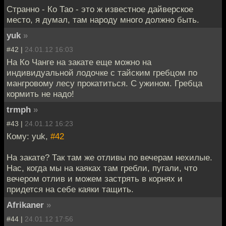
Странно - Ко Тао - это ж известное дайверское
место, я думал, там народу много должно быть.
yuk
»
#42 |
24.01.12 16:03
На Ко Чанге на закате еще можно на
индивидуальной лодочке с тайским гребцом по
мангровому лесу прокатиться. С ужином. Гребца
кормить не надо!
trmph
»
#43 |
24.01.12 16:23
Кому: yuk,
#42
На закате? Так там же отливы по вечерам нехилые.
Нас, когда мы на каяках там гребли, пугали, что
вечером отлив и можем застрять в корнях и
придется на себе каяки тащить.
Afrikaner
»
#44 |
24.01.12 17:56