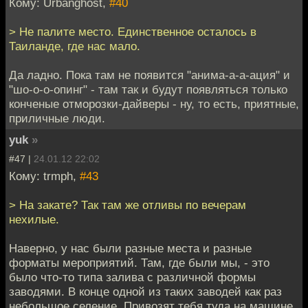
Кому: Urbanghost,
#40
> Не палите место. Единственное осталось в
Таиланде, где нас мало.
Да ладно. Пока там не появится "анима-а-а-ация" и
"шо-о-о-опинг" - там так и будут появляться только
конченые отморозки-дайверы - ну, то есть, приятные,
приличные люди.
yuk
»
#47 |
24.01.12 22:02
Кому: trmph,
#43
> На закате? Так там же отливы по вечерам
нехилые.
Наверно, у нас были разные места и разные
форматы мероприятий. Там, где были мы, - это
было что-то типа залива с различной формы
заводями. В конце одной из таких заводей как раз
небольшое селение. Привозят тебя туда на машине,