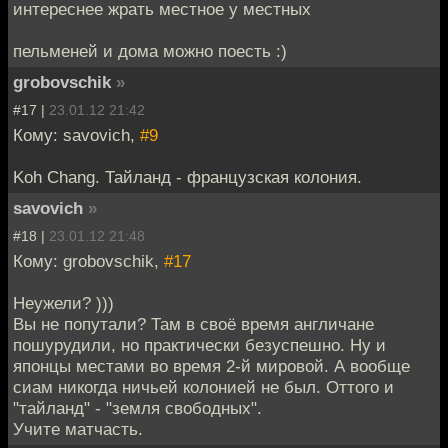
интереснее жрать местное у местных
пельменей и дома можно поесть :)
grobovschik
»
#17 |
23.01.12 21:42
Кому: savovich,
#9
Koh Chang. Тайланд - французская колония.
savovich
»
#18 |
23.01.12 21:48
Кому: grobovschik,
#17
Неужели? )))
Вы не попутали? Там в своё время англичане
пошурудили, но практически безуспешно. Ну и
японцы местами во время 2-й мировой. А вообще
сиам никогда ничьей колонией не был. Оттого и
"тайланд" - "земля свободных".
Учите матчасть.