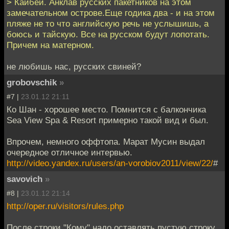
> Кайбей. Анклав русских пакетников на этом
замечательном острове.Еще годика два - и на этом
пляже не то что английскую речь не услышишь, а
боюсь и тайскую. Все на русском будут лопотать.
Причем на матерном.
не любишь нас, русских свиней?
grobovschik
»
#7 |
23.01.12 21:11
Ко Шан - хорошее место. Помнится c балкончика
Sea View Spa & Resort примерно такой вид и был.
Впрочем, немного оффтопа. Марат Мусин выдал
очередное отличное интервью.
http://video.yandex.ru/users/an-vorobiov2011/view/22/
#
savovich
»
#8 |
23.01.12 21:14
http://oper.ru/visitors/rules.php
После строки "Кому" надо оставлять пустую строку,