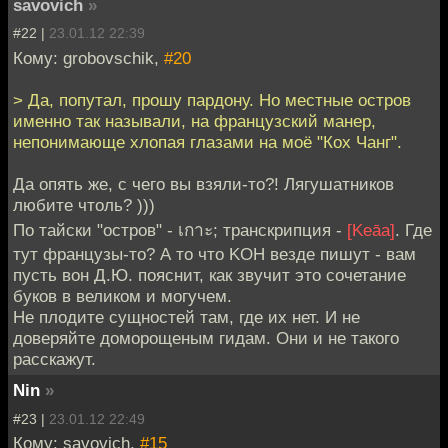
savovich
»
#22 |
23.01.12 22:39
Кому: grobovschik,
#20
> Да, попутал, прошу пардону. Но местные остров
именно так называли, на французский манер,
непонимающе хлопая глазами на моё "Кох Чанг".
Да опять же, с чего вы взяли-то?! Лягушатников
любите чтоль? )))
По тайски "остров" - เกาะ; транскрипция -
[Keāa]
. Где
тут французы-то? А то что KOH везде пишут - вам
пусть вон Д.Ю. пояснит, как звучит это сочетание
буков в великом и могучем.
Не плодите сущностей там, где их нет. И не
доверяйте доморощеным гидам. Они и не такого
расскажут.
Nin
»
#23 |
23.01.12 22:49
Кому: savovich,
#15