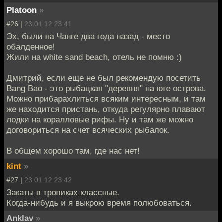
Platoon
»
#26 |
23.01.12 23:41
Эх, были на Чанге два года назад - место
обалденное!
Жили на white sand beach, отель не помню :)
Дмитрий, если еще не был рекомендую посетить
Bang Bao - это рыбацкая "деревня" на юге острова.
Можно прибарахлиться всяким интересным, и там
же находится пристань, откуда регулярно плавают
лодки на коралловые рифы. Ну и там же можно
договориться на счет всяческих рыбалок.
В общем хорошо там, где нас нет!
kint
»
#27 |
23.01.12 23:42
Закаты в тропиках классные.
Когда-нибудь и я выкрою время полюбоваться.
Anklav
»