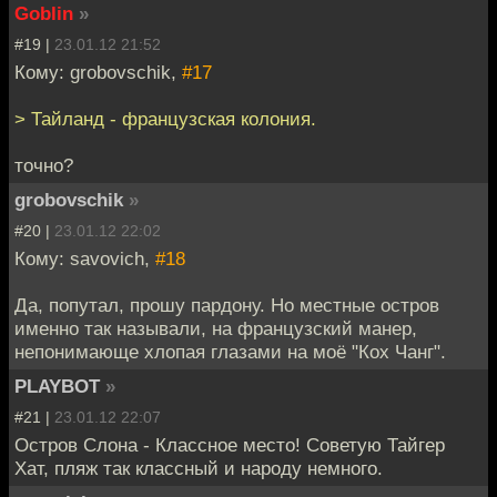
Goblin
»
#19 |
23.01.12 21:52
Кому: grobovschik,
#17
> Тайланд - французская колония.
точно?
grobovschik
»
#20 |
23.01.12 22:02
Кому: savovich,
#18
Да, попутал, прошу пардону. Но местные остров
именно так называли, на французский манер,
непонимающе хлопая глазами на моё "Кох Чанг".
PLAYBOT
»
#21 |
23.01.12 22:07
Остров Слона - Классное место! Советую Тайгер
Хат, пляж так классный и народу немного.