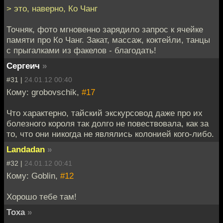
> это, наверно, Ко Чанг
Точняк, фото мгновенно зарядило запрос к ячейке
памяти про Ко Чанг. Закат, массаж, коктейли, танцы
с прыгалками из факелов - благодать!
Сергеич
»
#31 |
24.01.12 00:40
Кому: grobovschik,
#17
Что характерно, тайский экскурсовод даже про их
болезного короля так долго не повествовала, как за
то, что они никогда не являлись колонией кого-либо.
Landadan
»
#32 |
24.01.12 00:41
Кому: Goblin,
#12
Хорошо тебе там!
Toxa
»