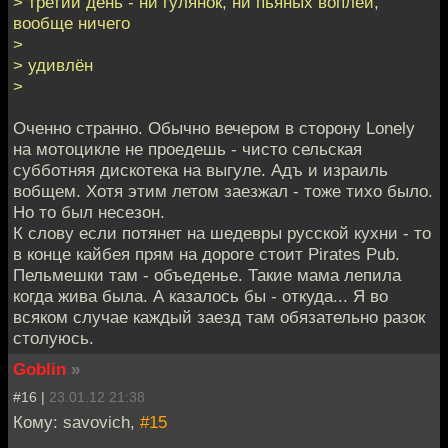
> третий день - ни гулянок, ни пьяных воплей,
вообще ничего
>
> удивлён
>
Оченно странно. Обычно вечером в сторону Lonely
на мотоцикле не проедешь - чисто сельская
субботняя дискотека на выгуле. Адъ и израиль
вобщем. Хотя этим летом заезжал - тоже тихо было.
Но то был несезон.
К слову если потянет на шедевры русской кухни - то
в конце кайбея прям на дороге стоит Pirates Pub.
Пельмешки там - объеденье. Такие мама лепила
когда жива была. А казалось бы - откуда... Я во
всяком случае каждый заезд там обязательно разок
столуюсь.
Goblin
»
#16 |
23.01.12 21:38
Кому: savovich,
#15