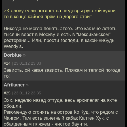
>К слову если потянет на шедевры русской кухни -
то в конце кайбея прям на дороге стоит
Никогда не могла понять этого. Это как мне лететь
тысячи верст в Москву и есть в "мексиканском"
ресторане... Или, прости господи, в какой-нибудь
Wendy's.
Dorblue
»
#24 |
23.01.12 23:33
Зависть, ой какая зависть. Пляжам и теплой погоде
то!
Afrikaner
»
#25 |
23.01.12 23:35
Эхх, неделю назад оттуда, весь архипелаг на яхте
обошли.
Рекомендую сгонять на остров Ко Куд, что рядом с
Чангом. Там есть зачетный кабак Каптен Хук, с
обалденным пляжем - чистое баунти.