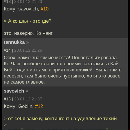
#13 |
23.01.12 21:23
Кому: savovich,
#10
> А ко шан - это где?
это, наверно, Ко Чанг
tannukka
»
#14 |
23.01.12 21:26
Ооох, какие знакомые места! Поностальгировала...
Ко Чанг вообще славится своими закатами, а Кай
Бей - один из самых приятных пляжей. Была там в
несезон, там было очень пустынно, хотя это вовсе
не самое главное.
savovich
»
#15 |
23.01.12 21:37
Кому: Goblin,
#12
> от себя замечу, контингент на удивление тихий
>