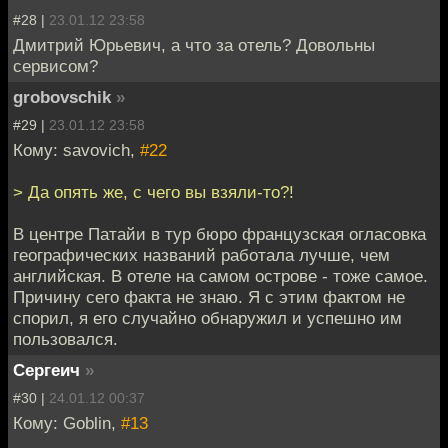
#28 |
23.01.12 23:58
Дмитрий Юрьевич, а что за отель? Довольны
сервисом?
grobovschik
»
#29 |
23.01.12 23:58
Кому: savovich,
#22
> Да опять же, с чего вы взяли-то?!
В центре Патайи в тур бюро французская огласовка
географических названий работала лучше, чем
английская. В отеле на самом острове - тоже самое.
Причину сего факта не знаю. Я с этим фактом не
спорил, я его случайно обнаружил и успешно им
пользовался.
Сергеич
»
#30 |
24.01.12 00:37
Кому: Goblin,
#13