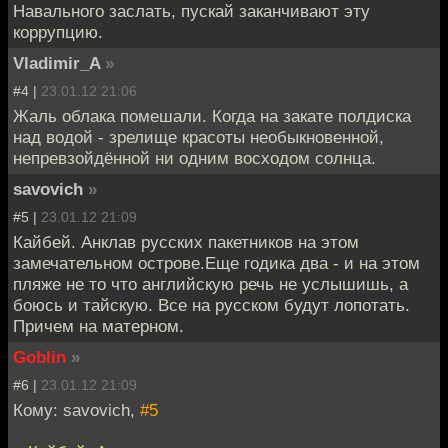
Навального заслать, пускай заканчивают эту
коррупцию.
Vladimir_A
»
#4 |
23.01.12 21:06
Жаль облака помешали. Когда на закате полдиска
над водой - зрелище красоты необыкновенной,
непревзойдённой ни одним восходом солнца.
savovich
»
#5 |
23.01.12 21:09
Кайбей. Анклав русских пакетников на этом
замечательном острове.Еще годика два - и на этом
пляже не то что английскую речь не услышишь, а
боюсь и тайскую. Все на русском будут лопотать.
Причем на матерном.
Goblin
»
#6 |
23.01.12 21:09
Кому: savovich,
#5