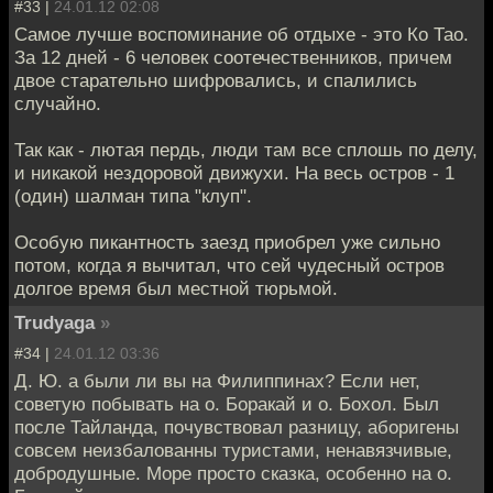
#33 |
24.01.12 02:08
Самое лучше воспоминание об отдыхе - это Ко Тао.
За 12 дней - 6 человек соотечественников, причем
двое старательно шифровались, и спалились
случайно.
Так как - лютая пердь, люди там все сплошь по делу,
и никакой нездоровой движухи. На весь остров - 1
(один) шалман типа "клуп".
Особую пикантность заезд приобрел уже сильно
потом, когда я вычитал, что сей чудесный остров
долгое время был местной тюрьмой.
Trudyaga
»
#34 |
24.01.12 03:36
Д. Ю. а были ли вы на Филиппинах? Если нет,
советую побывать на о. Боракай и о. Бохол. Был
после Тайланда, почувствовал разницу, аборигены
совсем неизбалованны туристами, ненавязчивые,
добродушные. Море просто сказка, особенно на о.