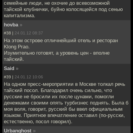
семейные люди, не охочие до всевозможной
тайской клубнички, буйно колосящейся под сенью
капитализма.
hovba
»
#38 |
24.01.12 08:37
На этом острове отличнейший отель и ресторан
Klong Prao.
Изумительно готовят, а уровень цен - вполне
тайский.
Said
»
#39 |
24.01.12 10:06
На одном пресс-мероприятии в Москве толкал речь
тайский посол. Благодарил очень сильно, что
русские не бросили их после цунами, помогли
денежками своими опять турбизнес поднять. Была б
моя воля, говорит, русский бы ввел официальным
языком. Приятное впечатление оставил (по-русски,
естественно, посол говорил).
Urbanghost
»