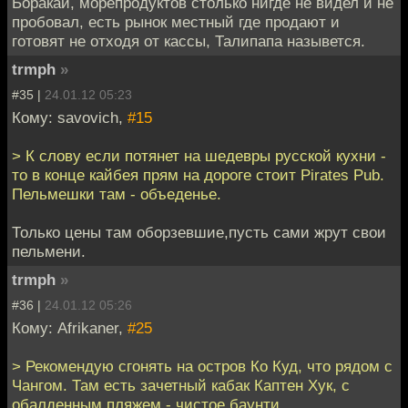
Боракай, морепродуктов столько нигде не видел и не
пробовал, есть рынок местный где продают и
готовят не отходя от кассы, Талипапа назывется.
trmph
»
#35 |
24.01.12 05:23
Кому: savovich,
#15
> К слову если потянет на шедевры русской кухни -
то в конце кайбея прям на дороге стоит Pirates Pub.
Пельмешки там - объеденье.
Только цены там оборзевшие,пусть сами жрут свои
пельмени.
trmph
»
#36 |
24.01.12 05:26
Кому: Afrikaner,
#25
> Рекомендую сгонять на остров Ко Куд, что рядом с
Чангом. Там есть зачетный кабак Каптен Хук, с
обалденным пляжем - чистое баунти.