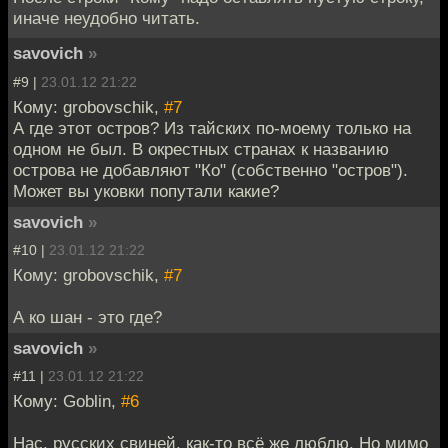
иначе неудобно читать.
savovich
»
#9 |
23.01.12 21:22
Кому: grobovschik,
#7
А где этот остров? Из тайских по-моему только на
одном не был. В окрестных странах к названию
острова не добавляют "Ко" (собственно "остров").
Может вы уковки попутали какие?
savovich
»
#10 |
23.01.12 21:22
Кому: grobovschik,
#7
А ко шан - это где?
savovich
»
#11 |
23.01.12 21:22
Кому: Goblin,
#6
Нас, русских свиней, как-то всё же люблю. Но мимо