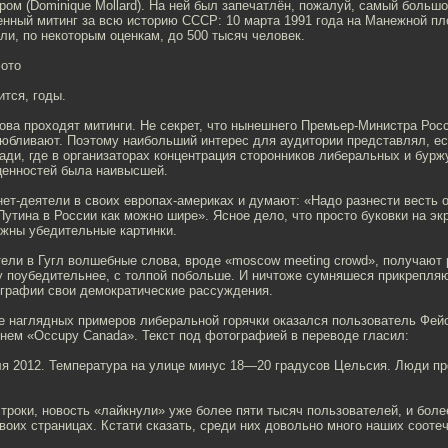
м (Dominique Mollard). На ней был запечатлён, пожалуй, самый больш
енный митинг за всю историю СССР: 10 марта 1991 года на Манежной п
ли, по некоторым оценкам, до 500 тысяч человек.
ото
ится, годы.
ова проходят митинги. Не секрет, что нынешнего Премьер-Министра Рос
любливают. Поэтому наибольший интерес для аудитории представлял, ес
ди, где в организаторах концентрация сторонников либеральных и бурж
ценностей была наивысшей.
нет-деятели в своих европах-америках и думают: «Надо разнести весть 
Путина в России как можно шире». Ясное дело, что просто буковки на эк
ужны убедительные картинки.
ели в Гугл волшебные слова, вроде «moscow meeting crowd», получают 
у поубедительнее, с толпой побольше. И ничтоже сумняшеся прикрепляю
графии свои демократические рассуждения.
е наглядных примеров либеральной горячки оказался пользователь Фей
нем «Occupy Canada». Текст под фотографией в переводе гласил:
ля 2012. Температура на улице минус 18—20 градусов Цельсия. Люди пр
строки, новость «лайкнули» уже более пяти тысяч пользователей, и боле
воих страницах. Кстати сказать, среди них довольно много наших сооте