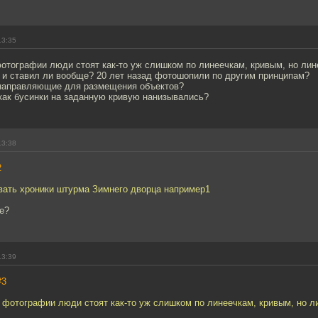
13:35
отографии люди стоят как-то уж слишком по линеечкам, кривым, но лин
? и ставил ли вообще? 20 лет назад фотошопили по другим принципам?
направляющие для размещения объектов?
как бусинки на заданную кривую нанизывались?
13:38
2
вать хроники штурма Зимнего дворца например1
е?
13:39
#3
 фотографии люди стоят как-то уж слишком по линеечкам, кривым, но л