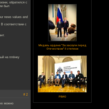
изни, обратился с
ем был
 our news values and
 В соответствии с
нт.
Медаль ордена "За заслуги перед
Отечеством" II степени
ый на плёнку
# 2
РВИО
щих можно