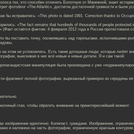
голоса тех, кто способен отличить Болотную от Манежной, знает историю
рит фотоблог «The Atlantic», достигли достаточной громкости и были у
к бы исправились: «This photo is dated 1991. Correction thanks to Occupi
орились: «The fact remains that hundreds of thousands of people protested 
2!» (Факт остаётся фактом: 4 февраля 2012 года в России протестовали с
ло бы поставить точку, посмеявшись над торопыгами, исполнившими рол
 вдовы.
 на этом не успокоились. Есть такие дотошные люди, которые любят в
графии, выискивая в них всё новые и новые детали. Я и сам такой.
 пропагандистская манипуляция была произведена с уже «подманипулиро
сти фрагмент полной фотографии, вырезанный примерно из середины её 
мательно.
колиный глаз, чтобы обратить внимание на преинтереснейший момент:
ах изображение идентично. Копипаст, граждане. Изображение, ограниче
вано и наложено на часть фотографии, ограниченную красным контуром.