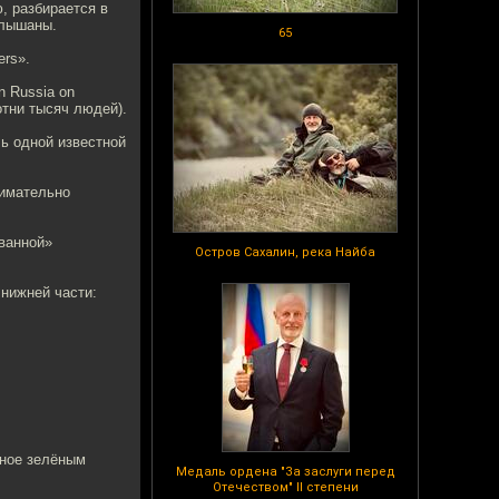
, разбирается в
слышаны.
65
ers».
in Russia on
отни тысяч людей).
ь одной известной
нимательно
ванной»
Остров Сахалин, река Найба
нижней части:
нное зелёным
Медаль ордена "За заслуги перед
Отечеством" II степени