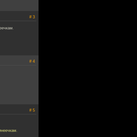
# 3
еечкам.
# 4
# 5
инеечкам.