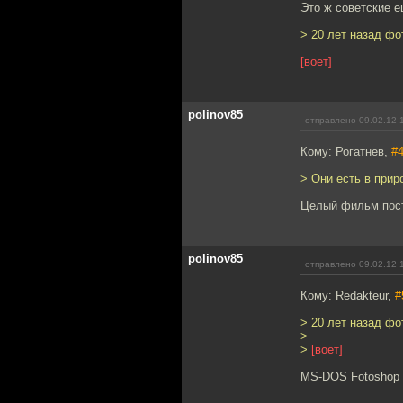
Это ж советские е
> 20 лет назад ф
[воет]
polinov85
отправлено 09.02.12 
Кому: Рогатнев,
#
> Они есть в прир
Целый фильм пост
polinov85
отправлено 09.02.12 
Кому: Redakteur,
#
> 20 лет назад ф
>
>
[воет]
MS-DOS Fotoshop 