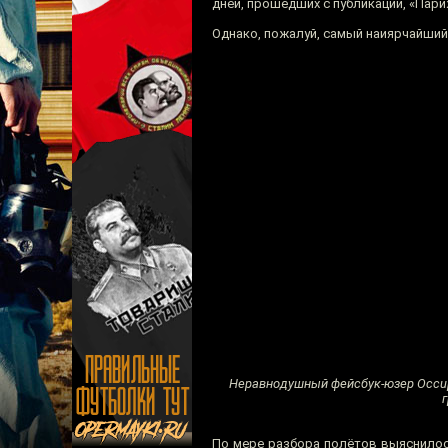
дней, прошедших с публикации, «Пари
Однако, пожалуй, самый наиярчайши
Неравнодушный фейсбук-юзер Occupy
По мере разбора полётов выяснилос