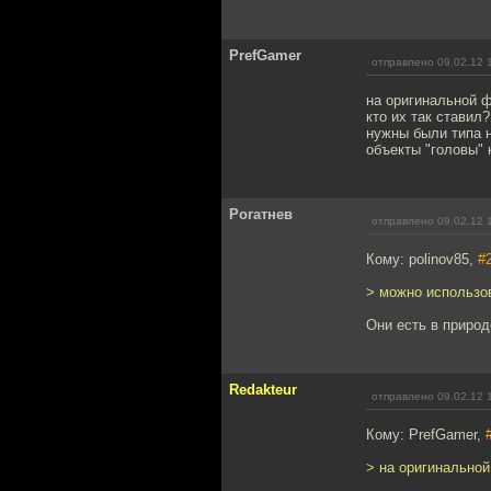
PrefGamer
отправлено 09.02.12 
на оригинальной ф
кто их так ставил
нужны были типа 
объекты "головы" 
Рогатнев
отправлено 09.02.12 
Кому: polinov85,
#
> можно использо
Они есть в природ
Redakteur
отправлено 09.02.12 
Кому: PrefGamer,
> на оригинальной