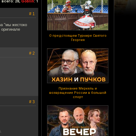
всего: 28,
Goblin
: 1
# 1
за "мы жестоко
 оригинале
О предстоящем Турнире Святого
Георгия
# 2
Признание Меркель и
возвращение России в большой
спорт
# 3
.