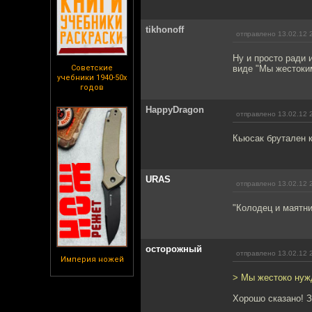
tikhonoff
отправлено 13.02.12 
Ну и просто ради 
Советские
виде "Мы жестоки
учебники 1940-50х
годов
HappyDragon
отправлено 13.02.12 
Кьюсак брутален к
URAS
отправлено 13.02.12 
"Колодец и маятни
осторожный
отправлено 13.02.12 
Империя ножей
> Мы жестоко нуж
Хорошо сказано! З