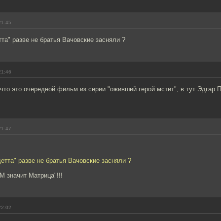
21:45
тта" разве не братья Вачовские засняли ?
21:46
 что это очередной фильм из серии "оживший герой мстит", в тут Эдгар П
21:47
детта" разве не братья Вачовские засняли ?
"М значит Матрица"!!!
22:02