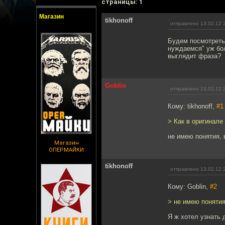
cтраницы: 1
Магазин
tikhonoff
отправлено 13.02.12 
Будем посмотреть
нуждаемся" уж бол
выглядит фраза?
Goblin
отправлено 13.02.12 
Кому: tikhonoff,
#1
> Как в оригинале
не имею понятия,
Магазин
ОПЕРМАЙКИ
tikhonoff
отправлено 13.02.12 
Кому: Goblin,
#2
> не имею поняти
Я ж хотел узнать 