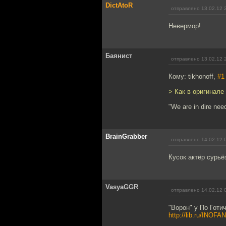
DictAtoR
отправлено 13.02.12 
Невермор!
Баянист
отправлено 13.02.12 
Кому: tikhonoff,
#1
> Как в оригинале
"We are in dire nee
BrainGrabber
отправлено 14.02.12 
Кусок актёр сурьё
VasyaGGR
отправлено 14.02.12 
"Ворон" у По Готи
http://lib.ru/INOF