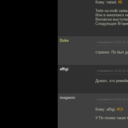
Кому: natad,
#8
Тебя на imdb заба
Или в кинопоиск н
Вачовски выступи
Следующее Вторже
Duke
отправлено 13.02.12 
странно. По был д
affigi
отправлено 13.02.12 
Думал, это ремейк
meganin
отправлено 13.02.12 
Кому: affigi,
#13
У По поэма такая