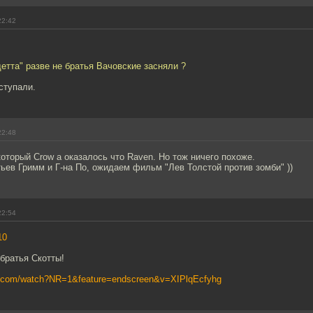
22:42
детта" разве не братья Вачовские засняли ?
ступали.
22:48
оторый Crow а оказалось что Raven. Но тож ничего похоже.
тьев Гримм и Г-на По, ожидаем фильм "Лев Толстой против зомби" ))
22:54
10
 братья Скотты!
e.com/watch?NR=1&feature=endscreen&v=XIPlqEcfyhg