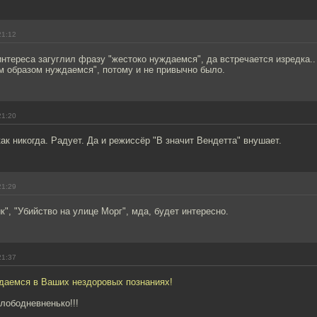
21:12
интереса загуглил фразу "жестоко нуждаемся", да встречается изредка..
м образом нуждаемся", потому и не привычно было.
21:20
ак никогда. Радует. Да и режиссёр "В значит Вендетта" внушает.
21:29
к", "Убийство на улице Морг", мда, будет интересно.
21:37
даемся в Ваших нездоровых познаниях!
лободневненько!!!