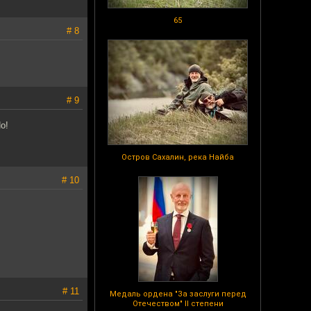
65
# 8
# 9
о!
Остров Сахалин, река Найба
# 10
# 11
Медаль ордена "За заслуги перед
Отечеством" II степени