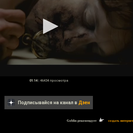
01:14
|
46434 просмотра
Подписывайся на канал в
Дзен
Goblin рекомендует
создать интерне