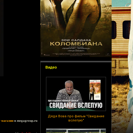
Видео
Дядя Вова про фильм "Свидание
вслепую"
т магазин
в megagroup.ru