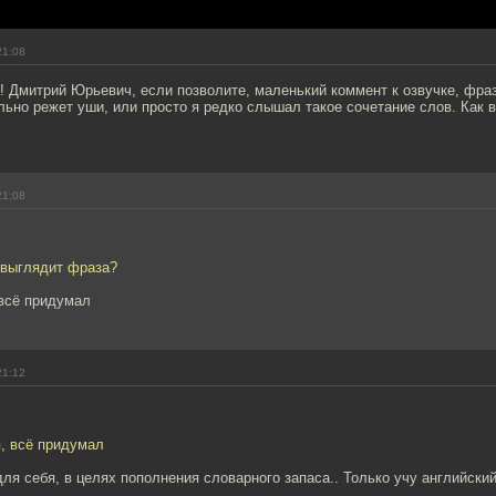
21:08
! Дмитрий Юрьевич, если позволите, маленький коммент к озвучке, фра
ьно режет уши, или просто я редко слышал такое сочетание слов. Как в
21:08
 выглядит фраза?
 всё придумал
21:12
я, всё придумал
для себя, в целях пополнения словарного запаса.. Только учу английский