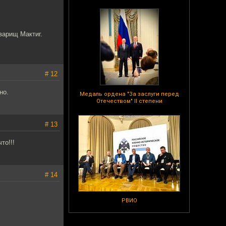
варищ Мактиг.
# 12
но.
Медаль ордена "За заслуги перед
Отечеством" II степени
# 13
то!!!
# 14
РВИО