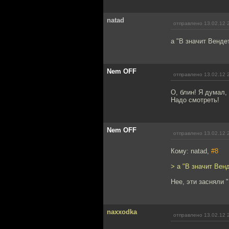
natad
отправлено 13.02.12 
а "В значит Венде
Nem OFF
отправлено 13.02.12 
О, блин! Я думал,
Надо смотреть!
Nem OFF
отправлено 13.02.12 
Кому: natad,
#8
> а "В значит Вен
Нее, эти засняли 
naxxodka
отправлено 13.02.12 