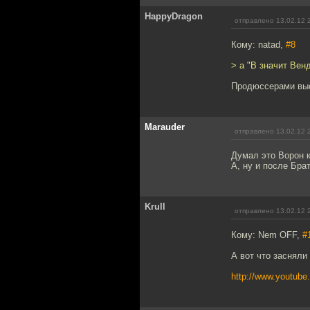
HappyDragon
отправлено 13.02.12 
Кому: natad,
#8
> а "В значит Вен
Продюссерами вы
Marauder
отправлено 13.02.12 
Думал это Ворон к
А, ну и после Бра
Krull
отправлено 13.02.12 
Кому: Nem OFF,
#
А вот что засняли
http://www.youtub