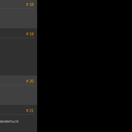
# 18
# 19
# 20
# 21
накомиться: