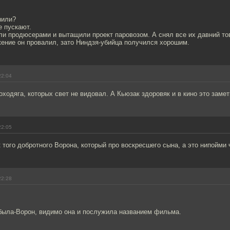
нили?
е пускают.
ли продюсерами и вытащили проект паровозом. А снял все их давний то
ние он провалил, зато Ниндзя-убийца получился хорошим.
22:04
оходяга, которых свет не видовал. А Кьюзак здоровяк и в кино это замет
22:05
 того добротного Ворона, который про воскресшего сына, а это нипойми ч
22:28
 была-Ворон, видимо она и послужила названием фильма.