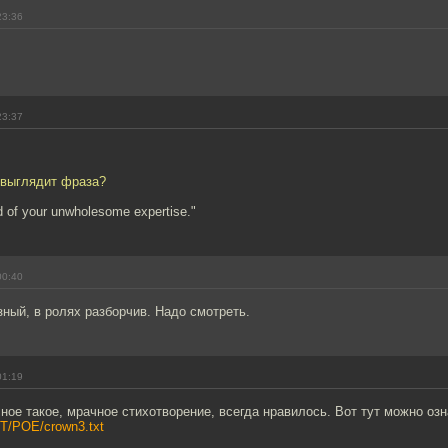
23:36
23:37
 выглядит фраза?
d of your unwholesome expertise."
00:40
зный, в ролях разборчив. Надо смотреть.
01:19
чное такое, мрачное стихотворение, всегда нравилось. Вот тут можно оз
ANT/POE/crown3.txt