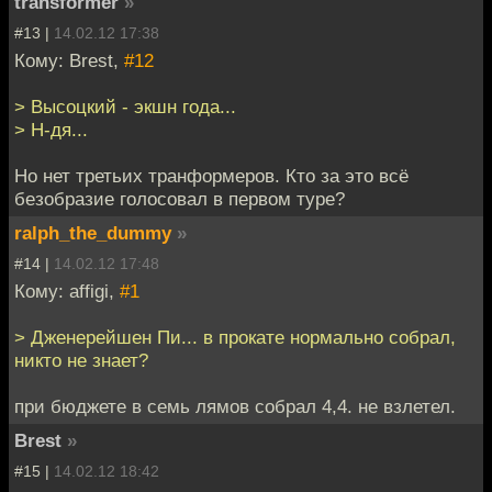
transformer
»
#13 |
14.02.12 17:38
Кому: Brest,
#12
> Высоцкий - экшн года...
> Н-дя...
Но нет третьих транформеров. Кто за это всё
безобразие голосовал в первом туре?
ralph_the_dummy
»
#14 |
14.02.12 17:48
Кому: affigi,
#1
> Дженерейшен Пи... в прокате нормально собрал,
никто не знает?
при бюджете в семь лямов собрал 4,4. не взлетел.
Brest
»
#15 |
14.02.12 18:42