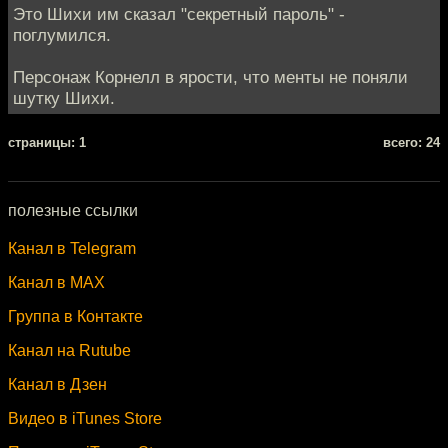
Это Шихи им сказал "секретный пароль" -
поглумился.
Персонаж Корнелл в ярости, что менты не поняли
шутку Шихи.
cтраницы: 1
всего: 24
полезные ссылки
Канал в Telegram
Канал в MAX
Группа в Контакте
Канал на Rutube
Канал в Дзен
Видео в iTunes Store