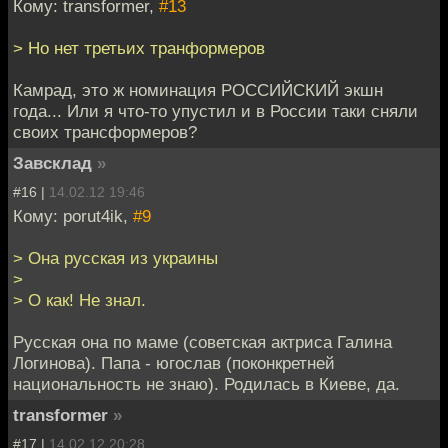
Кому: transformer,
#13
> Но нет третьих транформеров
Камрад, это ж номинация РОССИЙСКИЙ экшн
года... Или я что-то упустил и в России таки сняли
своих трансформеров?
Завсклад
»
#16 |
14.02.12 19:46
Кому: porut4ik,
#9
> Она русская из украины
>
> О как! Не знал.
Русская она по маме (советская актриса Галина
Логинова). Папа - югослав (поконкретней
национальность не знаю). Родилась в Киеве, да.
transformer
»
#17 |
14.02.12 20:28