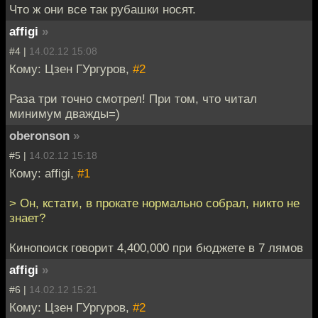
Что ж они все так рубашки носят.
affigi
»
#4 |
14.02.12 15:08
Кому: Цзен ГУргуров,
#2
Раза три точно смотрел! При том, что читал
минимум дважды=)
oberonson
»
#5 |
14.02.12 15:18
Кому: affigi,
#1
> Он, кстати, в прокате нормально собрал, никто не
знает?
Кинопоиск говорит 4,400,000 при бюджете в 7 лямов
affigi
»
#6 |
14.02.12 15:21
Кому: Цзен ГУргуров,
#2