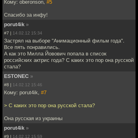
Кому: oberonson,
#5
Спасибо за инфу!
porut4ik
»
#7 |
14.02.12 15:34
Застрял на выборе "Анимационный фильм года".
Все пять понравились.
А как это Милла Йовович попала в список
российских актрис года? С каких это пор она русской
стала?
ESTONEC
»
#8 |
14.02.12 15:46
Кому: porut4ik,
#7
> С каких это пор она русской стала?
Она русская из украины
porut4ik
»
#9 |
14.02.12 15:59