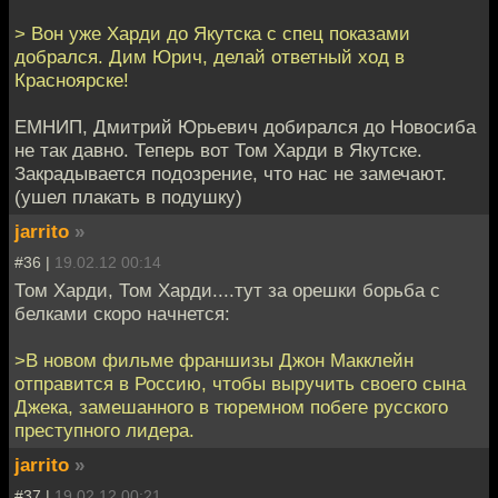
> Вон уже Харди до Якутска с спец показами
добрался. Дим Юрич, делай ответный ход в
Красноярске!
ЕМНИП, Дмитрий Юрьевич добирался до Новосиба
не так давно. Теперь вот Том Харди в Якутске.
Закрадывается подозрение, что нас не замечают.
(ушел плакать в подушку)
jarrito
»
#36 |
19.02.12 00:14
Том Харди, Том Харди....тут за орешки борьба с
белками скоро начнется:
>В новом фильме франшизы Джон Макклейн
отправится в Россию, чтобы выручить своего сына
Джека, замешанного в тюремном побеге русского
преступного лидера.
jarrito
»
#37 |
19.02.12 00:21