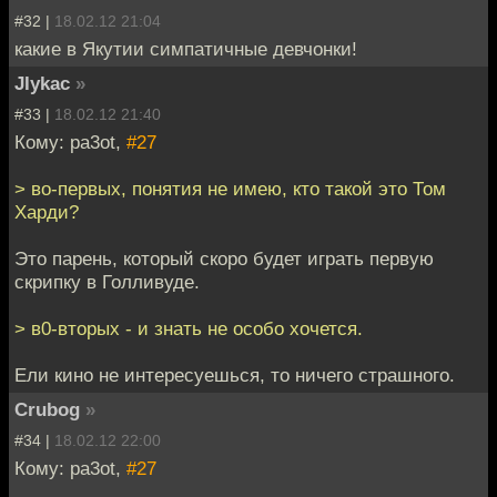
#32 |
18.02.12 21:04
какие в Якутии симпатичные девчонки!
JIykac
»
#33 |
18.02.12 21:40
Кому: pa3ot,
#27
> во-первых, понятия не имею, кто такой это Том
Харди?
Это парень, который скоро будет играть первую
скрипку в Голливуде.
> в0-вторых - и знать не особо хочется.
Ели кино не интересуешься, то ничего страшного.
Crubog
»
#34 |
18.02.12 22:00
Кому: pa3ot,
#27