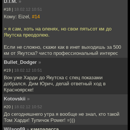
D.I.M.
»
#18 |
18.02.12 10:51
Кому: Eizel,
#14
> я сам, хоть на оленях, но свои пятьсот км до
Якутска преодолею.
Если не сложно, скажи как в инет выходишь за 500
км от Якутска? чисто профессиональный интерес
Bullet_Dodger
»
#19 |
18.02.12 10:51
Вон уже Харди до Якутска с спец показами
добрался. Дим Юрич, делай ответный ход в
Красноярске!
Kotovskii
»
#20 |
18.02.12 10:52
До сегодняшнего утра я вообще не знал, кто такой
Том Харди! Тупичок Power! =)))
Wilson69
»
камрадесса