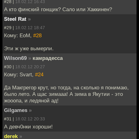
#28 |
18.02.12 16:43
А кто финский гонщик? Сало или Хаккинен?
Steel Rat
»
#29 |
18.02.12 18:47
Кому: EoM,
#28
Эти ж уже вымерли.
Wilson69
»
камрадесса
#30 |
18.02.12 20:27
Кому: Svart,
#24
Да Макгрегор крут, но тогда, на сколько я понимаю,
было лето. А щас зимааа! А зима в Якутии - это
жооопа, и ледяной ад!
Gilgames
»
#31 |
18.02.12 20:33
А девч0нки хороши!
derek
»