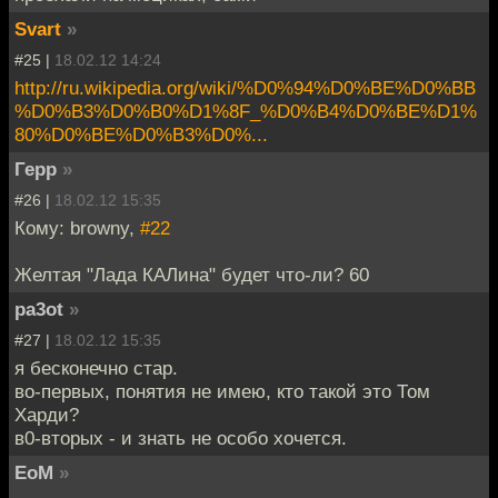
Svart
»
#25 |
18.02.12 14:24
http://ru.wikipedia.org/wiki/%D0%94%D0%BE%D0%BB
%D0%B3%D0%B0%D1%8F_%D0%B4%D0%BE%D1%
80%D0%BE%D0%B3%D0%...
Герр
»
#26 |
18.02.12 15:35
Кому: browny,
#22
Желтая "Лада КАЛина" будет что-ли? 60
pa3ot
»
#27 |
18.02.12 15:35
я бесконечно стар.
во-первых, понятия не имею, кто такой это Том
Харди?
в0-вторых - и знать не особо хочется.
EoM
»