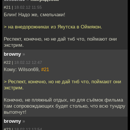
#21 |
18.02.12 11:55
Блин! Надо же, смельчаки!
> на внедорожниках из Якутска в Оймякон.
Респект, конечно, но не дай тнб что, поймают они
экстрим.
browny
»
#22 |
18.02.12 12:47
Кому: Wilson69,
#21
> Респект, конечно, но не дай тнб что, поймают они
экстрим.
Конечно, не пляжный отдых, но для съёмок фильма
там сопровождающих будет столько, что всю тундру
вытопчут!
browny
»
#23 |
18.02.12 12:54