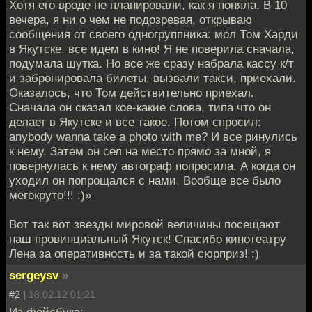
Хотя его вроде не планировали, как я поняла. В 10
вечера, я ни о чем не подозревая, открываю
сообщения от своего одногруппника: мол Том Харди
в Якутске, все идем в кино! Я не поверила сначала,
подумала шутка. Но все же сразу набрала кассу к/т
и забронировала билеты, вызвали такси, приехали.
Оказалось, что Том действительно приехал.
Сначала он сказал кое-какие слова, типа что он
делает в Якутске и все такое. Потом спросил:
anybody wanna take a photo with me? И все ринулись
к нему. Затем он сел на место прямо за мной, я
повернулась к нему автограф попросила. А когда он
уходил он попрощался с нами. Вообще все было
мегокруто!!! :)»
Вот так вот звезды мировой величины посещают
наш провинциальный Якутск! Спасибо кинотеатру
Лена за оперативность и за такой сюрприз! :)
sergeysv
»
#2 |
18.02.12 01:21