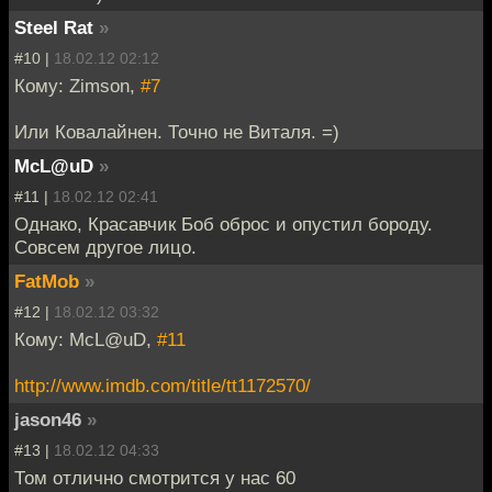
Steel Rat
»
#10 |
18.02.12 02:12
Кому: Zimson,
#7
Или Ковалайнен. Точно не Виталя. =)
McL@uD
»
#11 |
18.02.12 02:41
Однако, Красавчик Боб оброс и опустил бороду.
Совсем другое лицо.
FatMob
»
#12 |
18.02.12 03:32
Кому: McL@uD,
#11
http://www.imdb.com/title/tt1172570/
jason46
»
#13 |
18.02.12 04:33
Том отлично смотрится у нас 60