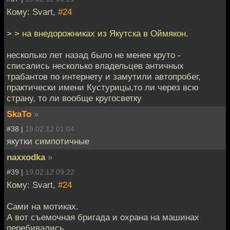
Кому: Svart,
#24
> > на внедорожниках из Якутска в Оймякон.
несколько лет назад было не менее круто -
списались несколько владельцев античных
трабантов по интернету и замутили автопробег,
практически имени Кустурицы,то ли через всю
страну, то ли вообще кругосветку
SkaTo
»
#38 |
19.02.12 01:04
якутки симпотичные
naxxodka
»
#39 |
19.02.12 09:22
Кому: Svart,
#24
Сами на мотиках.
А вот съемочная бригада и охрана на машинах
перебивались.