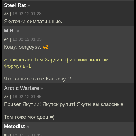
Steel Rat
»
#3 |
18.02.12 01:28
Якуточки симпатишные.
M.R.
»
#4 |
18.02.12 01:33
Кому: sergeysv,
#2
> прилетает Том Харди с финским пилотом
Формулы-1
Что за пилот-то? Как зовут?
Arctic Warfare
»
#5 |
18.02.12 01:45
Привет Якутии! Якутск рулит! Якуты вы классные!
Том тоже молодец!=)
Metodist
»
#6 |
18.02.12 01:45