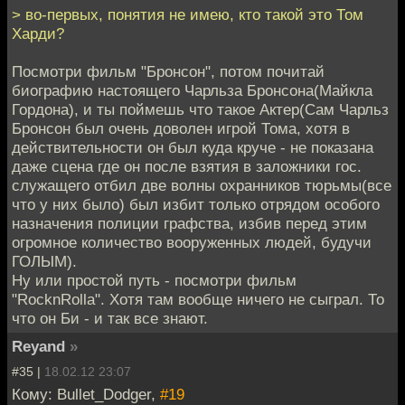
> во-первых, понятия не имею, кто такой это Том
Харди?
Посмотри фильм "Бронсон", потом почитай
биографию настоящего Чарльза Бронсона(Майкла
Гордона), и ты поймешь что такое Актер(Сам Чарльз
Бронсон был очень доволен игрой Тома, хотя в
действительности он был куда круче - не показана
даже сцена где он после взятия в заложники гос.
служащего отбил две волны охранников тюрьмы(все
что у них было) был избит только отрядом особого
назначения полиции графства, избив перед этим
огромное количество вооруженных людей, будучи
ГОЛЫМ).
Ну или простой путь - посмотри фильм
"RocknRolla". Хотя там вообще ничего не сыграл. То
что он Би - и так все знают.
Reyand
»
#35 |
18.02.12 23:07
Кому: Bullet_Dodger,
#19