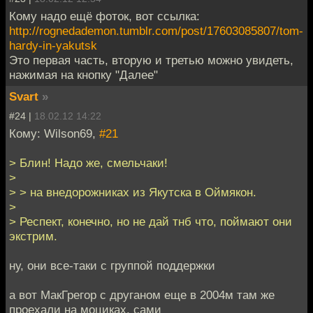
Кому надо ещё фоток, вот ссылка:
http://rognedademon.tumblr.com/post/17603085807/tom-
hardy-in-yakutsk
Это первая часть, вторую и третью можно увидеть,
нажимая на кнопку "Далее"
Svart
»
#24 |
18.02.12 14:22
Кому: Wilson69,
#21
> Блин! Надо же, смельчаки!
>
> > на внедорожниках из Якутска в Оймякон.
>
> Респект, конечно, но не дай тнб что, поймают они
экстрим.
ну, они все-таки с группой поддержки
а вот МакГрегор с друганом еще в 2004м там же
проехали на моциках, сами