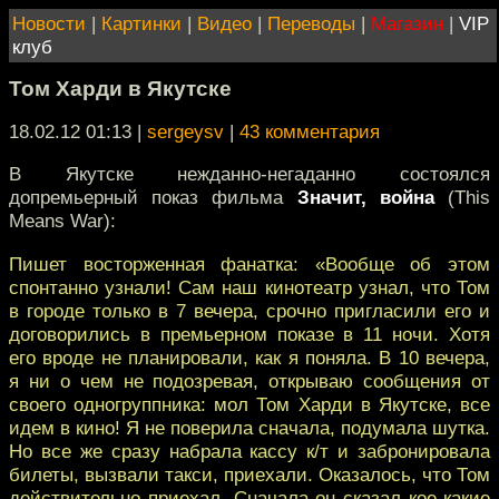
Новости
|
Картинки
|
Видео
|
Переводы
|
Магазин
|
VIP
клуб
Том Харди в Якутске
18.02.12 01:13
|
sergeysv
|
43 комментария
В Якутске нежданно-негаданно состоялся
допремьерный показ фильма
Значит, война
(This
Means War):
Пишет восторженная фанатка: «Вообще об этом
спонтанно узнали! Сам наш кинотеатр узнал, что Том
в городе только в 7 вечера, срочно пригласили его и
договорились в премьерном показе в 11 ночи. Хотя
его вроде не планировали, как я поняла. В 10 вечера,
я ни о чем не подозревая, открываю сообщения от
своего одногруппника: мол Том Харди в Якутске, все
идем в кино! Я не поверила сначала, подумала шутка.
Но все же сразу набрала кассу к/т и забронировала
билеты, вызвали такси, приехали. Оказалось, что Том
действительно приехал. Сначала он сказал кое-какие