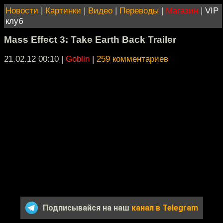
Новости
|
Картинки
|
Видео
|
Переводы
|
Магазин
|
VIP
клуб
Mass Effect 3: Take Earth Back Trailer
21.02.12 00:10
|
Goblin
|
259 комментариев
Подписывайся на наш
канал в Telegram