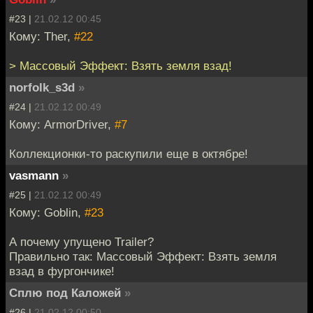
#23 |
21.02.12 00:45
Кому: Ther,
#22
> Массовый Эффект: Взять земля взад!
norfolk_s3d
»
#24 |
21.02.12 00:49
Кому: ArmorDriver,
#7
Коллекционки-то раскупили еще в октябре!
vasmann
»
#25 |
21.02.12 00:49
Кому: Goblin,
#23
А почему упущено Trailer?
Правильно так: Массовый Эффект: Взять земля
взад в фургончике!
Сплю под Каложей
»
#26 |
21.02.12 00:50