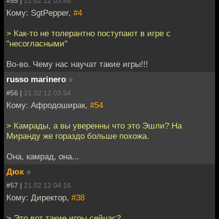
#55 |
21.02.12 03:48
Кому: SgtPepper,
#4
> Как-то не толерантно поступают в игре с
"несогласными"
Во-во. Чему нас научат такие игры!!!
russo marinero
»
#56 |
21.02.12 03:54
Кому: Афродоширак,
#54
> Камрады, а вы уверенны что это Эшли? На
Миранду же гораздо больше похожа.
Она, камрад, она...
Дюк
»
#57 |
21.02.12 04:16
Кому: Директор,
#38
> Это вот такие игры сейчас?