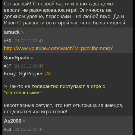
Согласный! С первой части и вплоть до демо-
версии не разочаровалоа игра! Эпичность на
должном уровне, персонажи - на любой вкус. Да и
Ивон Страховски во второй части не была лишней!
amuck
»
#66 |
21.02.12 08:47
http://www.youtube.com/watch?v=pqzclbcmmqY
SamSpade
»
#67 |
21.02.12 08:47
Кому: SgtPepper,
#4
> Как-то не толерантно поступают в игре с
"несогласными"
несогласные сетуют, что нет отыгрыша за жнецов,
следовательно игра-говно!
As2006
»
#68 |
21.02.12 08:47