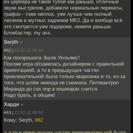
из цербера не такой тупой как раньше, отличные
звуки выстрелов, добавили нормальные перекаты,
графон - тоже неплох, уже лучше чем полный
лесенок и мутных задников ME2. Да и вообще всё
это смотрится уже подороже, нежели раньше.
Блокбастер, my ass.
Serjth
»
#62 |
21.02.12 06:40
Как похорошела Эшли Уильямс!
Похоже игра обзавелась дизайнером с правильной
ориентацией, а то в предыдущих частях
привлекательной была только кварианка и то, из-за
того, что шлём никогда не снимала. Питекантроп
Миранда до сох пор в кошмарах снится.
Надо брать, в общем!
Харди
»
#63 |
21.02.12 06:53
Кому: Serjth,
#62
> а то в предыдущих частях привлекательной была