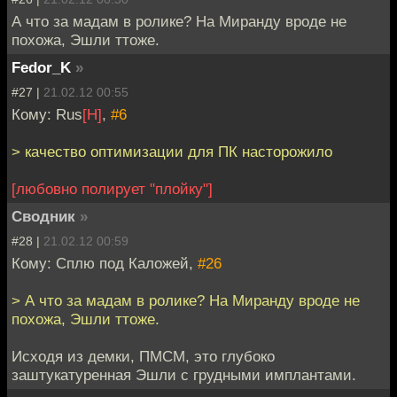
А что за мадам в ролике? На Миранду вроде не
похожа, Эшли ттоже.
Fedor_K
»
#27 |
21.02.12 00:55
Кому: Rus
[H]
,
#6
> качество оптимизации для ПК насторожило
[любовно полирует "плойку"]
Сводник
»
#28 |
21.02.12 00:59
Кому: Сплю под Каложей,
#26
> А что за мадам в ролике? На Миранду вроде не
похожа, Эшли ттоже.
Исходя из демки, ПМСМ, это глубоко
заштукатуренная Эшли с грудными имплантами.