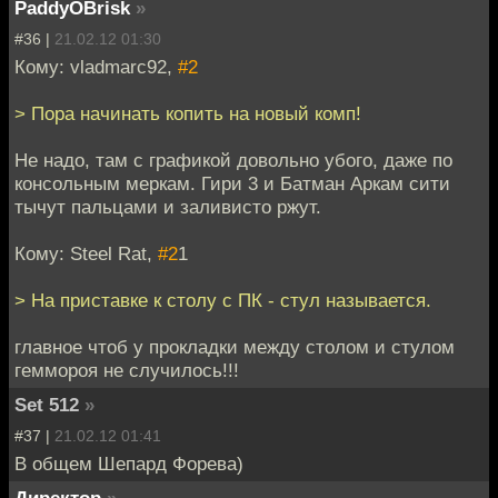
PaddyOBrisk
»
#36 |
21.02.12 01:30
Кому: vladmarc92,
#2
> Пора начинать копить на новый комп!
Не надо, там с графикой довольно убого, даже по
консольным меркам. Гири 3 и Батман Аркам сити
тычут пальцами и заливисто ржут.
Кому: Steel Rat,
#2
1
> На приставке к столу с ПК - стул называется.
главное чтоб у прокладки между столом и стулом
геммороя не случилось!!!
Set 512
»
#37 |
21.02.12 01:41
В общем Шепард Форева)
Директор
»