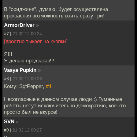
В "ориджине", думаю, будет осуществлена
прекрасная возможность взять сразу три!
ArmorDriver
»
#7 |
21.02.12 00:24
[яростно тыкает на кнопки]
Я!!!
Я делаю предзаказ!!!
Vasya Pupkin
»
#8 |
21.02.12 00:26
Кому: SgtPepper,
#4
Несогласные в данном случае люди :) Гуманные
роботы несут исключительно демократию, кое-кто
просто был не вкурсе!
SVN
»
#9 |
21.02.12 00:27