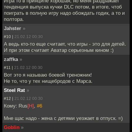
Игра то в принципе хорошая, но меня раздражает
тенденция выпуска кучки DLC потом, в итоге, чтоб
поиграть в полную игру надо обождать годик, а то и
полтора.
Jahster
»
#10 |
21.02.12 00:30
А ведь кто-то еще считает, что игры - это для детей.
И при этом считает Аватар серьезным кином :)
zaffka
»
#11 |
21.02.12 00:30
Вот это я называю боевой треножник!
Не то, что у тех нищебродов с Марса.
Steel Rat
»
#12 |
21.02.12 00:30
Кому: Rus
[H]
,
#6
Мне щас надо - жена с детями уезжает в отпуск. =)
Goblin
»