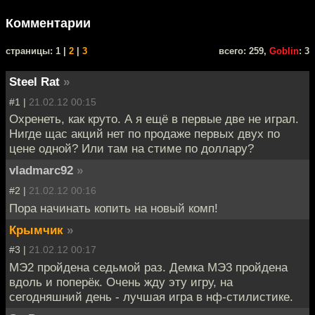
Комментарии
cтраницы: 1 |
2
|
3
всего: 259,
Goblin
: 3
Steel Rat
»
#1 |
21.02.12 00:15
Охренеть, как круто. А я ещё в первые две не играл.
Нигде щас акций нет по продаже первых двух по
цене одной? Или там на стиме по доллару?
vladmarc92
»
#2 |
21.02.12 00:16
Пора начинать копить на новый комп!
Крымчик
»
#3 |
21.02.12 00:17
МЭ2 пройдена седьмой раз. Демка МЭ3 пройдена
вдоль и поперёк. Очень жду эту игру, на
сегодняшний день - лучшая игра в нф-стилистике.