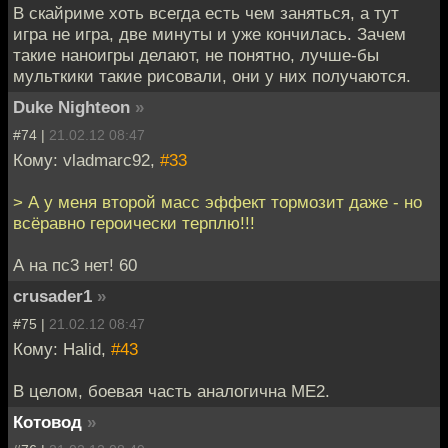
В скайриме хоть всегда есть чем заняться, а тут
игра не игра, две минуты и уже кончилась. Зачем
такие наноигры делают, не понятно, лучше-бы
мульткики такие рисовали, они у них получаются.
Duke Nighteon
»
#74 |
21.02.12 08:47
Кому: vladmarc92,
#33
> А у меня второй масс эффект тормозит даже - но
всёравно героически терплю!!!
А на пс3 нет! 60
crusader1
»
#75 |
21.02.12 08:47
Кому: Halid,
#43
В целом, боевая часть аналогична ME2.
Котовод
»