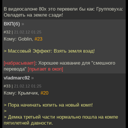
В видеосалоне 80х это перевели бы как: Групповуха:
Овладеть на земле сзади!
ВКП(б)
»
#32 |
21.02.12 01:25
Кому: Goblin,
#23
> Массовый Эффект: Взять земля взад!
[набрасывает]
: Хорошее название для "смешного
перевода"
[прыгает в окоп]
vladmarc92
»
#33 |
21.02.12 01:25
Кому: Крымчик,
#20
> Пора начинать копить на новый комп!
>
> Демка третьей части нормально пошла на компе
пятилетней давности.