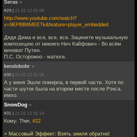
Seras
»
#29 |
21.02.12 01:06
http://www.youtube.com/watch?
v=9EPBB6MEETk&feature=player_embedded
Дядя Дима и все, все, все. Зацените музыкальную
композицию от некоего Нич Кайфович - Во всём
виноват Путин.
П.С. Осторожно - матюги.
kendobobr
»
#30 |
21.02.12 01:06
А у меня Эшли померла, в первой части. Хотя по
части шуток была на втором месте после Рэкса,
имхо.
SnowDog
»
#31 |
21.02.12 01:14
Кому: Ther,
#22
> Массовый Эффект: Взять земля обратно!