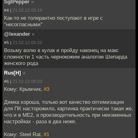
SgtPepper
»
#4 |
21.02.12 00:19
Как-то не толерантно поступают в игре с
"несогласными"
@lexander
»
#5 |
21.02.12 00:22
Возьму волю в кулак и пройду наконец на макс
сложности 1 часть чернокожим аналогом Шепарда
женского рода
Rus[H]
»
#6 |
21.02.12 00:23
Кому: Крымчик,
#3
Демка хороша, только вот качество оптимизации
для ПК насторожило, картинка практически такая же,
что и в МЕ2, а производительность при неизменных
настройках - раза в два ниже.
Кому: Steel Rat,
#1