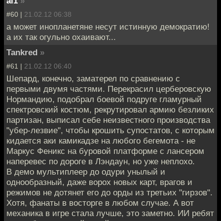
al1
»
#60 |
21.02.12 06:38
а может инопланетяне несут истинную демократию!
а их так огульно охаивают...
Tankred
»
#61 |
21.02.12 06:40
Шепард, конечно, заматерел по сравнению с
первыми двумя частями. Перекрасил церберовскую
Нормандию, подобрал боевой подруге гламурный
спектровский костюм, рекрутировал армию безликих
партизан, выписал себе неизвестного производства
"убер-лезвие", чтобы крошить супостатов, с которым
кидается аки камикадзе на любого бегемота - не
Маркус Феникс на буровой платформе с лансером
наперевес по дороге в Лэндаун, но уже неплохо.
В демо мультиплеер до одури унылый и
однообразный, даже ворох новых карт, врагов и
режимов не дотянет его до орды из третьих "гирзов".
Хотя, фанаты в восторге в любом случае. А вот
механика в игре стала лучше, это заметно. ИИ ребят