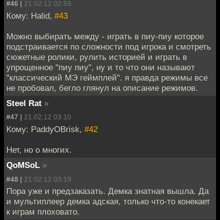
#46 |
21.02.12 02:59
Кому: Halid,
#43
Можно выбирать между - играть в пиу-пиу которое
подстраивается по сложности под игрока и смотреть
сюжетные ролики, рулить историей и играть в
упрощенное "пиу пиу", ну и то что они называют
"классический МЭ геймплей". я правда режимы все
не пробовал, бегло глянул на описание режимов.
Steel Rat
»
#47 |
21.02.12 03:10
Кому: PaddyOBrisk,
#42
Нет, но о многих.
QoMSoL
»
#48 |
21.02.12 03:19
Пора уже и предзаказать. Демка знатная вышла. Да
и мультиплеер демка адская, только что-то конекает
к играм плоховато.