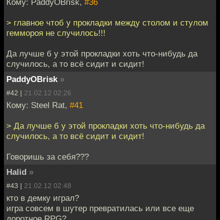
Кому: PaddyOBrisk,
#36
> главное чтоб у прокладки между столом и стулом
геммороя не случилось!!!
Да лучше б у этой прокладки хоть что-нибудь да
случилось, а то всё сидит и сидит!
PaddyOBrisk
»
#42 |
21.02.12 02:26
Кому: Steel Rat,
#41
> Да лучше б у этой прокладки хоть что-нибудь да
случилось, а то всё сидит и сидит!
Говоришь за себя???
Halid
»
#43 |
21.02.12 02:48
кто в демку играл?
игра совсем в шутер превратилась или все еще
доротное RPG?