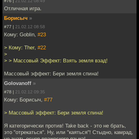
#76 |
21.02.12 08:49
Отличная игра.
Борисыч
»
#77 |
21.02.12 08:58
Кому: Goblin,
#23
> Кому: Ther,
#22
>
> > Массовый Эффект: Взять земля взад!
Массовый эффект: Бери земля спина!
Golovanoff
»
#78 |
21.02.12 09:35
Кому: Борисыч,
#77
> Массовый эффект: Бери земля спина!
Я категорически против! Take back - это не брать,
это "отрекаться". Ну, или "каяться"! Стыдно, камрад,
не знать основ вражеского языка!