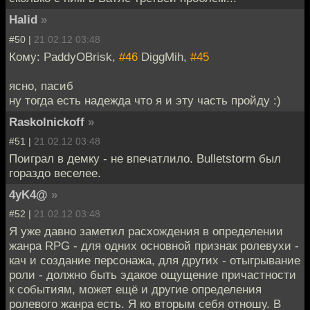
Halid
»
#50 |
21.02.12 03:48
Кому: PaddyOBrisk,
#46
DiggMih,
#45
ясно, пасиб
ну тогда есть надежда что я и эту часть пройду :)
Raskolnickoff
»
#51 |
21.02.12 03:48
Поиграл в демку - не впечатлило. Bulletstorm был
гораздо веселее.
4yK4@
»
#52 |
21.02.12 03:48
Я уже давно заметил расхождения в определении
жанра RPG - для одних основной признак ролевухи -
кач и создание персонажа, для других - отыгрывание
роли - должно быть эдакое ощущение причастности
к событиям, может ещё и другие определения
ролевого жанра есть. Я ко вторым себя отношу. В