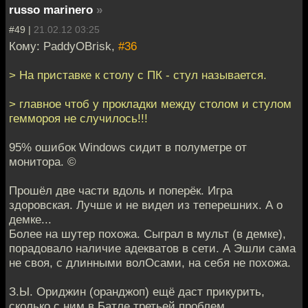
russo marinero
»
#49 |
21.02.12 03:25
Кому: PaddyOBrisk,
#36
> На приставке к столу с ПК - стул называется.
> главное чтоб у прокладки между столом и стулом
геммороя не случилось!!!
95% ошибок Windows сидит в полуметре от
монитора. ©
Прошёл две части вдоль и поперёк. Игра
здоровская. Лучше и не видел из теперешних. А о
демке...
Более на шутер похожа. Сыграл в мульт (в демке),
порадовало наличие адекватов в сети. А Эшли сама
не своя, с длинными волОсами, на себя не похожа.
З.Ы. Ориджин (оранджоп) ещё даст прикурить,
сколько с ним в Батле третьей проблем...