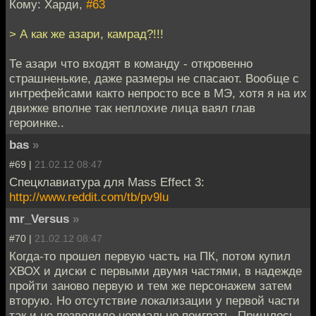
Кому: Харди,
#63
> А как же азари, камрад?!!!
Те азари что входят в команду - откровенно
страшненькие, даже размеры не спасают. Вообще с
интрефейсами както непросто все в МЭ, хотя я на их
движке вполне так неплохие лица ваял глав
героинке..
bas
»
#69 |
21.02.12 08:47
Спецклавиатура для Mass Effect 3:
http://www.reddit.com/tb/pv9lu
mr_Versus
»
#70 |
21.02.12 08:47
Когда-то прошел первую часть на ПК, потом купил
ХВОХ и диски с первыми двумя частями, в надежде
пройти заново первую и тем же персонажем затем
вторую. Но отсутствие локализации у первой части
так и не позволило нормально поиграть. Пришлось