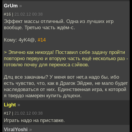
GrUm
»
#16 |
21.02.12 00:38
Эффект массы отличный. Одна из лучших игр
вообще. Третью часть ждём-с.
Кому: 4yK4@,
#14
> Эпично как никогда! Поставил себе задачу пройти
повторно первую и вторую часть ещё несколько раз -
готовлю почву для переноса сэйвов.
Длц все закачаны? У меня вот нет,а надо бы, ибо
есть чувство, что, как в Драгок Эйдже, не мало будет
наследоваться от них. Единственная игра, к которой
я твердо намерен купить длцехи.
Light
»
#17 |
21.02.12 00:38
Играть надо на приставке.
ViralYoshi
»