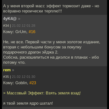
А у меня второй масс эффект тормозит даже - но
всёравно героически терплю!!!
4yK4@
»
#34 |
21.02.12 01:28
Кому: GrUm,
#16
Не, не все. Первой части у меня золотое издание,
вторая с небольшим бонусом за покупку
подарочного драгон эйджа 2.
Собсна, раскошелиться на диэлси в планах - ибо
потому что.
rem
»
#35 |
21.02.12 01:30
Кому: Goblin,
#23
> Массовый Эффект: Взять земля взад!
я твой земля ядро шатал!