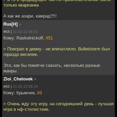
только кварианка
А как же азари, камрад?!!!
Rus[H]
»
#64 |
21.02.12 08:10
Кому: Raskolnickoff,
#51
> Поиграл в демку - не впечатлило. Bulletstorm был
гораздо веселее.
Это, как бы помягче сказать, несколько разные
жанры.
Zloi_Chelovek
»
#65 |
21.02.12 08:15
Кому: Крымчик,
#3
> Очень жду эту игру, на сегодняшний день - лучшая
игра в нф-стилистике.