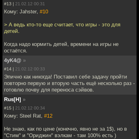
#13 |
21.02.12 00:31
Кому: Jahster,
#10
> А ведь кто-то еще считает, что игры - это для
детей.
Когда надо кормить детей, времени на игры не
остаётся.
4yK4@
»
#14 |
21.02.12 00:33
Эпично как никогда! Поставил себе задачу пройти
повторно первую и вторую часть ещё несколько раз -
готовлю почву для переноса сэйвов.
Rus[H]
»
#15 |
21.02.12 00:34
Кому: Steel Rat,
#12
Не знаю, как по цене (конечно, явно не за 1$), но в
"Стим" и "Ориджин" вэлкам - там 100% есть )