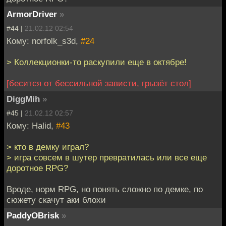
ArmorDriver
»
#44 |
21.02.12 02:54
Кому: norfolk_s3d,
#24
> Коллекционки-то раскупили еще в октябре!
[бесится от бессильной зависти, грызёт стол]
DiggMih
»
#45 |
21.02.12 02:57
Кому: Halid,
#43
> кто в демку играл?
> игра совсем в шутер превратилась или все еще
доротное RPG?
Вроде, норм RPG, но понять сложно по демке, по
сюжету скачут аки блохи
PaddyOBrisk
»