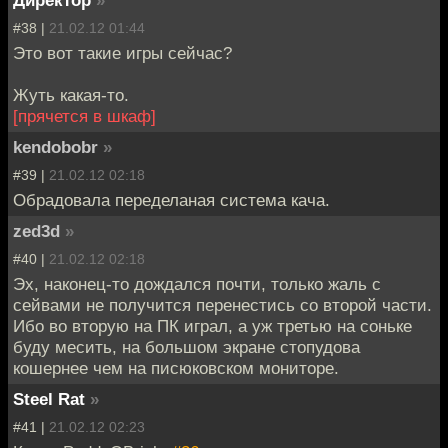
#38 |
21.02.12 01:44
Это вот такие игры сейчас?
Жуть какая-то.
[прячется в шкаф]
kendobobr
»
#39 |
21.02.12 02:18
Обрадовала переделаная система кача.
zed3d
»
#40 |
21.02.12 02:18
Эх, наконец-то дождался почти, только жаль с
сейвами не получится перенестись со второй части.
Ибо во вторую на ПК играл, а уж третью на соньке
буду месить, на большом экране стопудова
кошернее чем на писюковском мониторе.
Steel Rat
»
#41 |
21.02.12 02:23