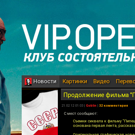
Картинки
Видео
Перев
Новости
Продолжение фильма "
21.02.12 01:03 |
Goblin
|
32 комментария
С мест сообщают:
Съемки сиквела к фильму "Пипец
основана первая лента, рассказа
Оригинальная графическая нове