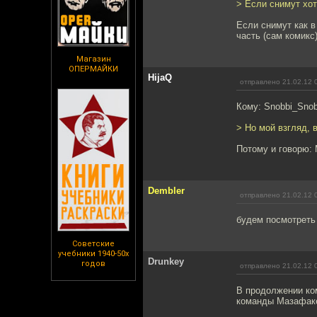
> Если снимут хот
Если снимут как в
часть (сам комикс
Магазин
ОПЕРМАЙКИ
HijaQ
отправлено 21.02.12 
Кому: Snobbi_Sno
> Но мой взгляд, 
Потому и говорю: 
Dembler
отправлено 21.02.12 
будем посмотреть
Советские
учебники 1940-50х
Drunkey
годов
отправлено 21.02.12 
В продолжении ком
команды Мазафаке