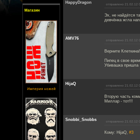
HappyDragon
отправлено 21.02.12 
Магазин
Эх, не найдётся т
девчёнка жгла на
AMV76
отправлено 21.02.12 
Верните Клеткина! 
Пипец в свое врем
Убивашка пришла 
HijaQ
отправлено 21.02.12 
Империя ножей
Вторую часть коми
Миллар - тот!!!
Snobbi_Snobbs
отправлено 21.02.12 
Кому: HijaQ,
#3