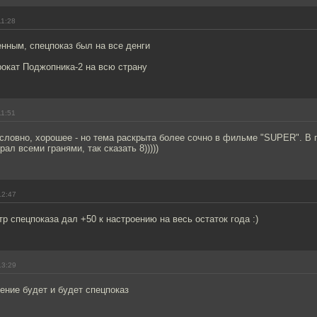
11:28
нным, спецпоказ был на все денги
рокат Поджопника-2 на всю страну
11:51
условно, хорошее - но тема раскрыта более сочно в фильме "SUPER". В 
рал всеми гранями, так сказать 8)))))
12:47
р спецпоказа дал +50 к настроению на весь остаток года :)
13:29
ение будет и будет спецпоказ