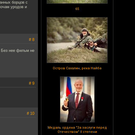
анных борцов с
ночам уродов и
65
# 8
? Без нее фильм не
Остров Сахалин, река Найба
# 9
# 10
Медаль ордена "За заслуги перед
Отечеством" II степени