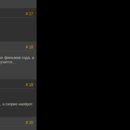
# 17
# 18
ых фильмов года, а
учится...
# 19
 а скорее наоброт.
# 20