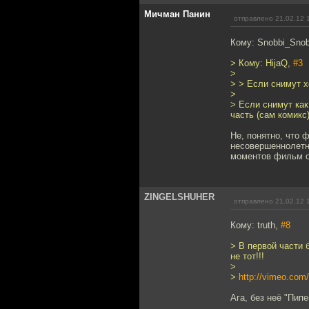
Мичман Панин
отправлено 21.02.12 
Кому: Snobbi_Sno
> Кому: HijaQ,
#3
>
> > Если снимут х
>
> Если снимут как
часть (сам комикс
Не, понятно, что 
несовершеннолетне
моментов фильм о
ZINGELSHUHER
отправлено 21.02.12 
Кому: truth,
#8
> В первой части 
не тот!!!
>
>
http://vimeo.com
Ага, без неё "Пипе