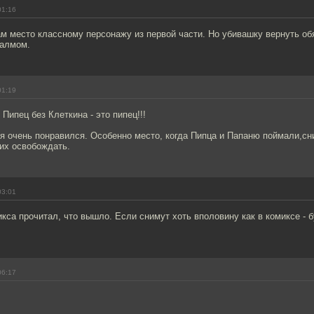
01:16
ам место классному персонажу из первой части. Но убивашку вернуть об
палмом.
01:19
Пипец без Клеткина - это пипец!!!
я очень понравился. Особенно место, когда Пипца и Папаню поймали,сн
их освобождать.
03:01
кса прочитал, что вышло. Если снимут хоть вполовину как в комиксе - 
06:17