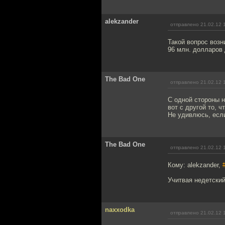
alekzander
отправлено 21.02.12 
Такой вопрос возн
96 млн. долларов 
The Bad One
отправлено 21.02.12 
С одной стороны н
вот с другой то, 
Не удивлюсь, если
The Bad One
отправлено 21.02.12 
Кому: alekzander,
Учитвая недетский
naxxodka
отправлено 21.02.12 