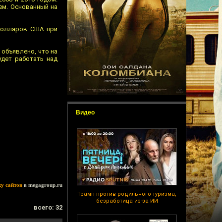
ем. Основанный на
 долларов США при
 объявлено, что на
удет работать над
Видео
ку сайтов
в megagroup.ru
Трамп против родильного туризма,
безработица из-за ИИ
всего: 32