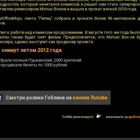
подростке, который начитался комиксов и решил сам стать супергеро
тавлен режиссером Мэтью Воном и вышла в прокат весной 2010 года.
xOfficeMojo, лента "Пипец" собрала в прокате более 96 миллионов
ов.
пил к работе над комиксом-продолжением. В августе того же года было
еллы также будет снят фильм. Предполагается, что Мэтью Вон не б
жиссера, однако выступит как продюсер проекта.
 снимут летом 2012 года
обрали полный Пушкинский, 2000 зрителей.
 продавали билеты по 1000 рублей.
Смотри ролики Гоблина на
канале Rutube
Goblin рекомендует
заказывать
разработ