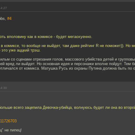
14:27
bbs,
#4
оть вполовину как в комиксе - будет мегаохуенно.
 в комиксе, то вообще не выйдет, там даже рейтинг R не поможет)). Но м
) это уже аццкий трэш.
фильм со сценами отрезания голов, массового убийства детей и группо
й вряд ли выйдет. Но основная идея и персонажи вполне пойдут. Тем б
тличался от комикса. Матушка Русь из охраны Путина должна быть по о
14:30
больше всего зацепила Девочка-убийца, волнуюсь будет ли она во втор
/11726703
ц" не пипец!