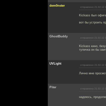
dem0nster
отправлено 21.02.12 
Kickass был офиге
вот бы устроить п
GhostBuddy
отправлено 21.02.12 
Kickass кино, без
тупичка он бы заиг
UVLight
отправлено 21.02.12 
Лично мне просмот
Piter
отправлено 21.02.12 
надеюсь, продолж