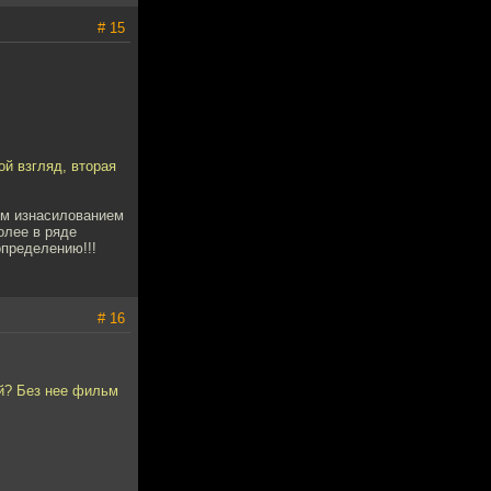
# 15
ой взгляд, вторая
вым изнасилованием
олее в ряде
пределению!!!
# 16
ой? Без нее фильм