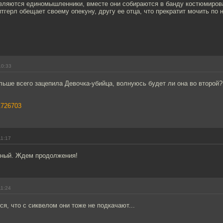
вляются единомышленники, вместе они собираются в банду костюмиров
тгерл обещает своему опекуну, другу ее отца, что прекратит мочить по 
10:33
льше всего зацепила Девочка-убийца, волнуюсь будет ли она во второй
1726703
11:17
чный. Ждем продолжения!
11:24
ся, что с сиквелом они тоже не подкачают...