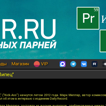
оды
Магазин
VIP
Пипец"
" ("Kick-Ass") начнутся летом 2012 года. Марк Миллар, автор комиксо
л об этом в интервью с изданием Daily Record.
лла Миллара состояла из восьми выпусков, опубликованных между 2