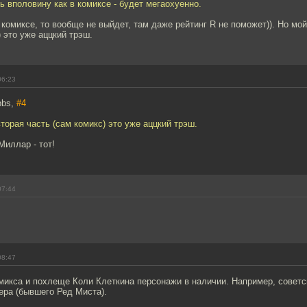
ь вполовину как в комиксе - будет мегаохуенно.
 комиксе, то вообще не выйдет, там даже рейтинг R не поможет)). Но мой
) это уже аццкий трэш.
06:23
bbs,
#4
вторая часть (сам комикс) это уже аццкий трэш.
Миллар - тот!
07:44
08:47
икса и похлеще Коли Клеткина персонажи в наличии. Например, советск
ра (бывшего Ред Миста).