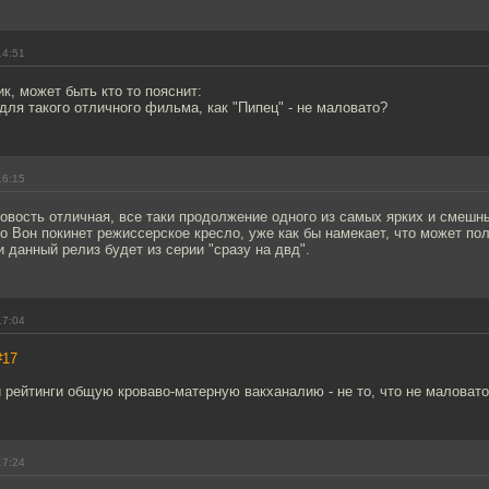
14:51
ик, может быть кто то пояснит:
для такого отличного фильма, как "Пипец" - не маловато?
16:15
овость отличная, все таки продолжение одного из самых ярких и смешн
что Вон покинет режиссерское кресло, уже как бы намекает, что может пол
 данный релиз будет из серии "сразу на двд".
17:04
#17
 рейтинги общую кроваво-матерную вакханалию - не то, что не маловато,
17:24