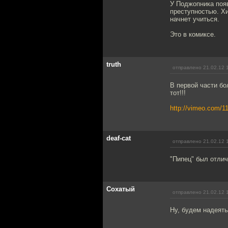
У Поджопника поя
преступностью. Хи
начнет учиться.
Это в комиксе.
truth
отправлено 21.02.12 
В первой части бо
тот!!!
http://vimeo.com/1
deaf-cat
отправлено 21.02.12 
"Пипец" был отли
Cохатый
отправлено 21.02.12 
Ну, будем надеять