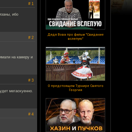
# 1
язаны, ибо
Дядя Вова про фильм "Свидание
# 2
вслепую"
имали на камеру и
# 3
О предстоящем Турнире Святого
Георгия
будет мегаохуенно.
# 4