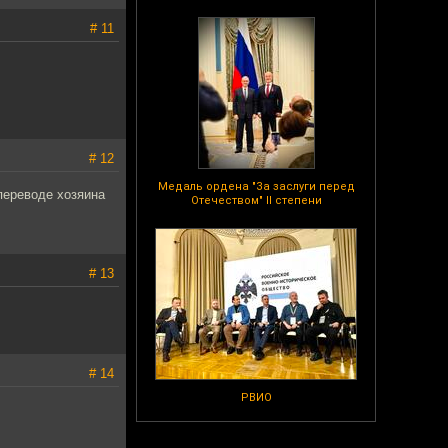
# 11
# 12
Медаль ордена "За заслуги перед
переводе хозяина
Отечеством" II степени
# 13
# 14
РВИО