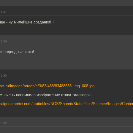
16:37
уше - ну милейшие создания!!!
16:46
ли подводные коты!
16:50
ernet.ru/images/attach/c/3/83/488/83488633_img_008.jpg
ия очень напомнила изображение атаки тилозавра:
onalgeographic.com/staticfiles/NGS/Shared/StaticFiles/Science/Images/Content
16:52