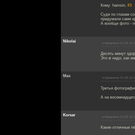
Кому: hamsin,
#3
Судя по глазам со
придумали сами кр
А вообще фото - п
Nikolai
отправлено 21.02.12 
Десять минут здор
Это ж надо, как и
Mas
отправлено 21.02.12 
Третья фотография
А на восемнадцато
Korsar
отправлено 21.02.12 
Какие отличные пё