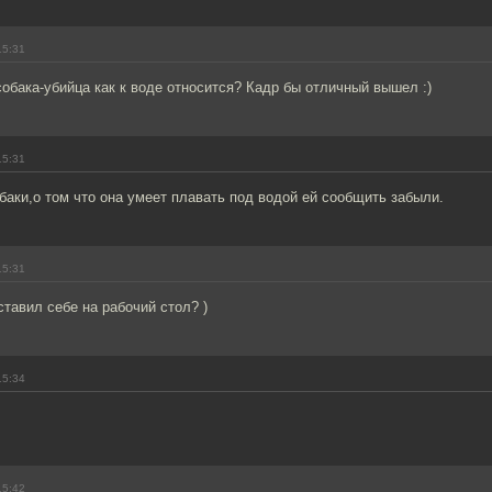
15:31
обака-убийца как к воде относится? Кадр бы отличный вышел :)
15:31
баки,о том что она умеет плавать под водой ей сообщить забыли.
15:31
ставил себе на рабочий стол? )
15:34
15:42