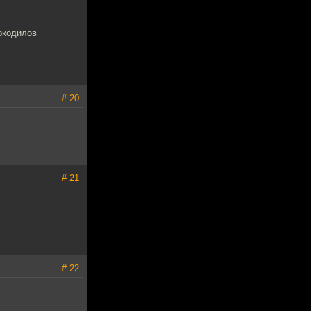
рокодилов
# 20
# 21
# 22