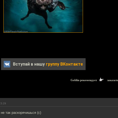
Вступай в нашу
группу ВКонтакте
Goblin рекомендует
заказат
15:29
 не так раскорячишься (с)