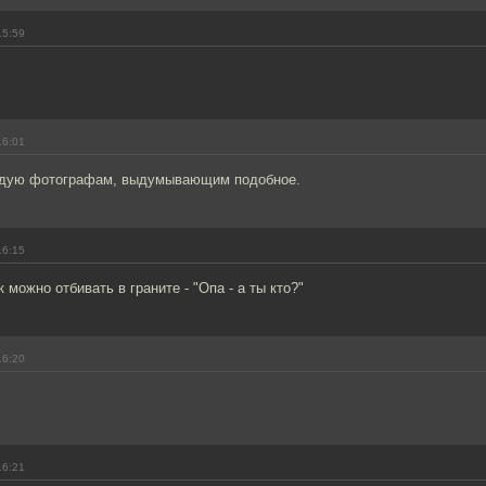
15:59
16:01
идую фотографам, выдумывающим подобное.
16:15
 можно отбивать в граните - "Опа - а ты кто?"
16:20
16:21