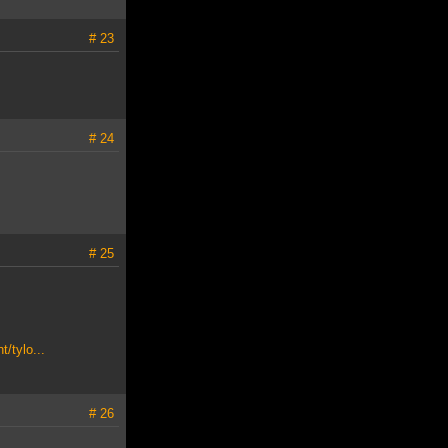
# 23
# 24
# 25
/tylo...
# 26