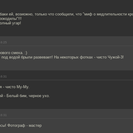
баки ей, возиожно, только что сообщили, что "миф о медлительности к
окодилы"!!!
олный угар!
16:25
ового смеха. :)
м под водой брыли развевает! На некоторых фотках - чисто Чужой-3!
16:31
 - чисто Му-Му.
й - Белый бим, черное ухо.
16:31
сы! Фотограф - мастер