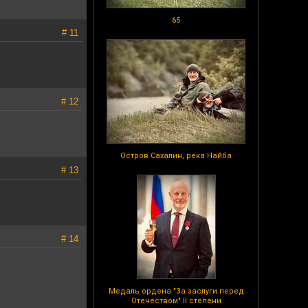
65
# 11
# 12
Остров Сахалин, река Найба
# 13
# 14
Медаль ордена "За заслуги перед
Отечеством" II степени