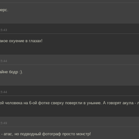
ерс.
15:43
акое охуение в глазах!
15:44
йне бодр :).
15:44
й человека на 6-ой фотке сверху повергли в уныние. А говорят акула -
15:49
- атас, но подводный фотограф просто монстр!