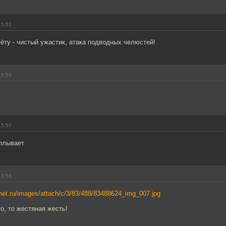
15:51
ёту - чистый ужастик, атака подводных челюстей!
15:53
15:57
уплывает
15:58
ernet.ru/images/attach/c/3/83/488/83488624_img_007.jpg
о, то жестяная жесть!