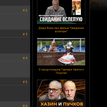
# 2
Дядя Вова про фильм "Свидание
вслепую"
# 3
# 4
О предстоящем Турнире Святого
Георгия
# 5
# 6