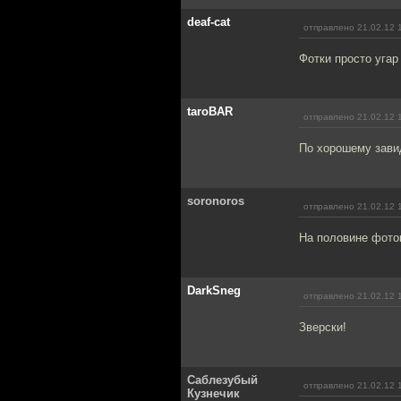
deaf-cat
отправлено 21.02.12 
Фотки просто угар
taroBAR
отправлено 21.02.12 
По хорошему зав
soronoros
отправлено 21.02.12 
На половине фоток
DarkSneg
отправлено 21.02.12 
Зверски!
Саблезубый
отправлено 21.02.12 
Кузнечик