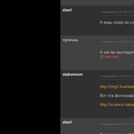
sherl
отправлено 21.02.12 
А ведь когда на с
тулячка
отправлено 21.02.12 
А как бы выгляде
[В мечтах]
stabvenom
отправлено 21.02.12 
http://img1.liveint
Вот эта фотограф
http://science.nati
sherl
отправлено 21.02.12 