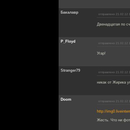
Бакалавр
отправлено 21.02.12 
Двенадцатая по сч
P_Floyd
отправлено 21.02.12 
Угар!
Stranger79
отправлено 21.02.12 
никак от Жирика 
Doom
отправлено 21.02.12 
http://img0.liveint
Жесть. Что ни фот