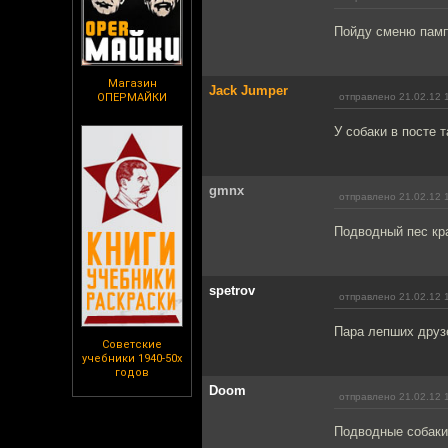
Пойду сменю памп
Магазин
Jack Jumper
ОПЕРМАЙКИ
отправлено 21.02.12 
У собаки в посте т
gmnx
отправлено 21.02.12 
Подводный пес кра
spetrov
отправлено 21.02.12 
Пара лепших друзе
Советские
учебники 1940-50х
годов
Doom
отправлено 21.02.12 
Подводные собаки 