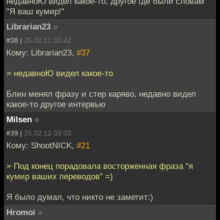
недавноЮ видел какое-то, другое где были словам
"Я ваш кумир!"
Librarian23
»
#38 |
25.02.12 02:42
Кому: Librarian23,
#37
> недавноЮ видел какое-то
Блин менял фразу и стер каряво, недавно видел
какое-то другое интервью
Milsen
»
#39 |
25.02.12 03:03
Кому: ShootNICK,
#21
> Под конец порадовала восторженная фраза "я
кумир ваших переводов" =)
Я было думал, что никто не заметит:)
Hromoi
»