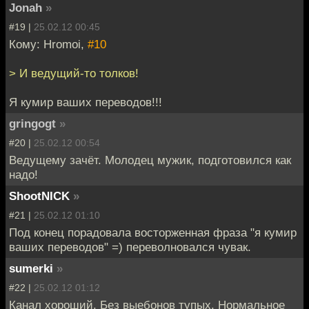
Jonah
»
#19 |
25.02.12 00:45
Кому: Hromoi,
#10
> И ведущий-то толков!
Я кумир ваших переводов!!!
gringogt
»
#20 |
25.02.12 00:54
Ведущему зачёт. Молодец мужик, подготовился как
надо!
ShootNICK
»
#21 |
25.02.12 01:10
Под конец порадовала восторженная фраза "я кумир
ваших переводов" =) переволновался чувак.
sumerki
»
#22 |
25.02.12 01:12
Канал хороший. Без выебонов тупых. Нормальное