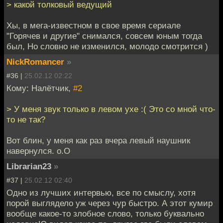
> какой толковый ведущий
Хы, в мега-известном в свое время сериале
"Горячев и другие" снимался, совсем юным тогда
был, Но словно не изменился, молодо смотрится )
NickRomancer
»
#36 |
25.02.12 02:22
Кому: Налётчик,
#2
> У меня звук только в левом ухе :( Это со мной что-
то не так?
Вот блин, у меня как раз вчера левый наушник
навернулся. о.О
Librarian23
»
#37 |
25.02.12 02:40
Одно из лучших интервью, все по смыслу, хотя
порой выглядело уж через чур быстро. А этот кумир
вообще какое-то злобное слово, только буквально