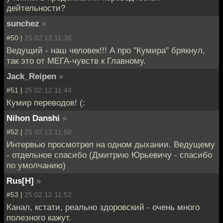
дейтельности?
sunchez
»
#50 |
25.02.12 11:36
Ведущий - наш человек!!! А про "Кумира" брякнул,
так это от МЕГА-чувств к Главному.
Jack_Reipen
»
#51 |
25.02.12 11:44
Кумир переводов! (:
Nihon Danshi
»
#52 |
25.02.12 11:50
Интервью просмотрел на одном дыхании. Ведущему
- отдельное спасибо (Дмитрию Юрьевичу - спасибо
по умолчанию)
Rus[H]
»
#53 |
25.02.12 11:52
Канал, кстати, реально здоровский - очень много
полезного кажут.