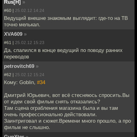
Rus[H]
»
#60 |
25.02.12 14:24
Ведущий внешне знакомым выглядит: где-то на ТВ
точно мелькал.
XVA609
»
#61 |
25.02.12 15:23
Да, спалился в конце ведущий по поводу ранних
переводов
petrovitch69
»
#62 |
25.02.12 15:24
Кому: Goblin,
#34
Дмитрий Юрьевич, вот всё стесняюсь спросить.Вы
от идеи свой фильм снять отказались?
Там сцена ограбления магазина была и вы там
очень профессионально действовали.
Заинтриговал и сюжет.Времени много прошло, а про
фильм не слышно.
GunXter
»