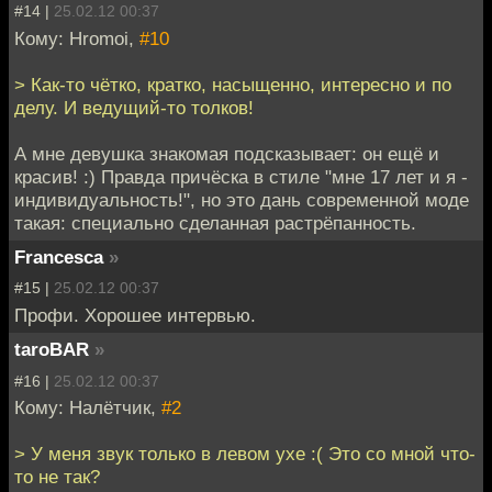
#14 |
25.02.12 00:37
Кому: Hromoi,
#10
> Как-то чётко, кратко, насыщенно, интересно и по
делу. И ведущий-то толков!
А мне девушка знакомая подсказывает: он ещё и
красив! :) Правда причёска в стиле "мне 17 лет и я -
индивидуальность!", но это дань современной моде
такая: специально сделанная растрёпанность.
Francesca
»
#15 |
25.02.12 00:37
Профи. Хорошее интервью.
taroBAR
»
#16 |
25.02.12 00:37
Кому: Налётчик,
#2
> У меня звук только в левом ухе :( Это со мной что-
то не так?