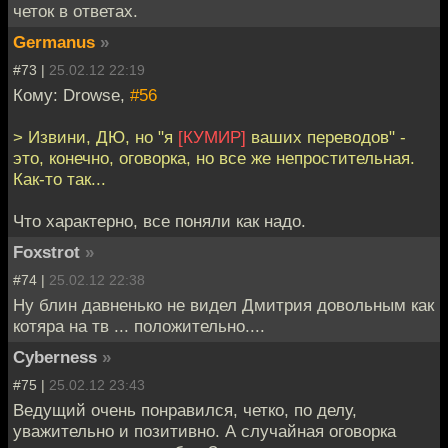
четок в ответах.
Germanus
»
#73 |
25.02.12 22:19
Кому: Drowse,
#56
> Извини, ДЮ, но "я
[КУМИР]
ваших переводов" -
это, конечно, оговорка, но все же непростительная.
Как-то так...
Что характерно, все поняли как надо.
Foxstrot
»
#74 |
25.02.12 22:38
Ну блин давненько не видел Дмитрия довольным как
котяра на тв ... положительно....
Cyberness
»
#75 |
25.02.12 23:43
Ведущий очень понравился, четко, по делу,
уважительно и позитивно. А случайная оговорка