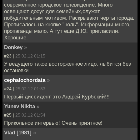
современное городское телевидение. Много
освещают досуг для семейных,служат
побудительным мотивом. Раскрывают черты города.
Прописалось на кнопке "ноль". Информации много,
пропаганды мало. А тут еще Д.Ю. пригласили.
Хорошие.
Donkey
»
#23 |
25.02.12 01:15
У ведущего такое восторженное лицо, лыбится без
остановки
cephalochordata
»
#24 |
25.02.12 01:33
Первый диссидент это Андрей Курбский!!!
Yunev Nikita
»
#25 |
25.02.12 01:54
Прикольное интервью! Очень приятное!
Vlad [1981]
»