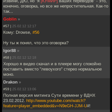
Извини, ДЮ, но "я
[КУМИР]
ваших переводов" - это,
конечно, оговорка, но все же непростительная. Как-то
так...
Goblin
»
#57 |
25.02.12 12:17
Кому: Drowse,
#56
Ну ты ж понял, что это оговорка?
Igor88
»
#58 |
25.02.12 12:18
Хорошо я видео скачал и в плеере могу спокойно
поставить вместо "левоухого" стерео нормальное
моно.
Drakon
»
#59 |
25.02.12 13:06
Полная версия митинга Сути времени у ВДНХ
23.02.2012.
http://www.youtube.com/watch?
feature=player_embedded&v=N9eGH-JJM-U
#!