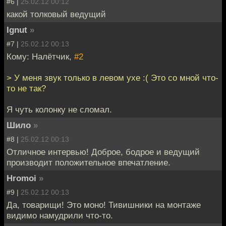
#6 |
25.02.12 00:12
какой толковый ведущий
Ignut
»
#7 |
25.02.12 00:13
Кому: Налётчик,
#2
> У меня звук только в левом ухе :( Это со мной что-
то не так?
Я чуть колонку не сломал.
Шило
»
#8 |
25.02.12 00:13
Отличное интервью! Доброе, бодрое и ведущий
производит положительное впечатление.
Hromoi
»
#9 |
25.02.12 00:13
Да, товарищи! Это моно! Тивишники на монтаже
видимо намудрили что-то.