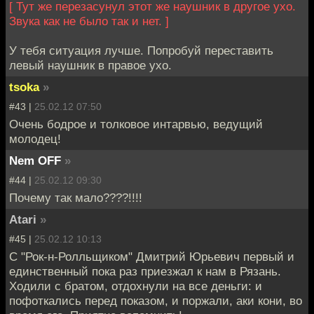
[ Тут же перезасунул этот же наушник в другое ухо.
Звука как не было так и нет. ]
У тебя ситуация лучше. Попробуй переставить
левый наушник в правое ухо.
tsoka
»
#43 |
25.02.12 07:50
Очень бодрое и толковое интарвью, ведущий
молодец!
Nem OFF
»
#44 |
25.02.12 09:30
Почему так мало????!!!!
Atari
»
#45 |
25.02.12 10:13
С "Рок-н-Ролльщиком" Дмитрий Юрьевич первый и
единственный пока раз приезжал к нам в Рязань.
Ходили с братом, отдохнули на все деньги: и
пофоткались перед показом, и поржали, аки кони, во