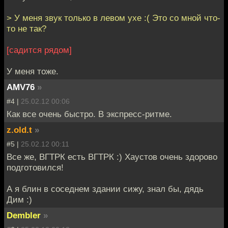
> У меня звук только в левом ухе :( Это со мной что-
то не так?
[садится рядом]
У меня тоже.
AMV76
»
#4 |
25.02.12 00:06
Как все очень быстро. В экспресс-ритме.
z.old.t
»
#5 |
25.02.12 00:11
Все же, ВГТРК есть ВГТРК :) Хаустов очень здорово
подготовился!
А я блин в соседнем здании сижу, знал бы, дядь
Дим :)
Dembler
»