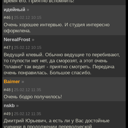
время его. Приятно вспомнить!
идейный
»
#46 |
25.02.12 10:15
Очень хорошее интервью. И студия интересно
оформлена.
NerealFrost
»
#47 |
25.02.12 10:15
Ведущий клевый. Обычно ведущие то перебивают,
то глупости нет нет, да сморозят, а этот очень
"плавно" так ведет - приятно смотреть. Передача
очень понравилась. Большое спасибо.
Baimer
»
#48 |
25.02.12 11:35
Очень бодро получилось!
nskb
»
#49 |
25.02.12 11:35
Дмитрий Юрьевич, а есть ли у Вас достойные
ученики в продолжении переводческой