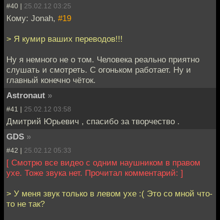
#40 |
25.02.12 03:25
Кому: Jonah,
#19
> Я кумир ваших переводов!!!
Ну я немного не о том. Человека реально приятно
слушать и смотреть. С огоньком работает. Ну и
главный конечно чёток.
Astronaut
»
#41 |
25.02.12 03:58
Дмитрий Юрьевич , спасибо за творчество .
GDS
»
#42 |
25.02.12 05:33
[ Смотрю все видео с одним наушником в правом
ухе. Тоже звука нет. Прочитал комментарий: ]
> У меня звук только в левом ухе :( Это со мной что-
то не так?