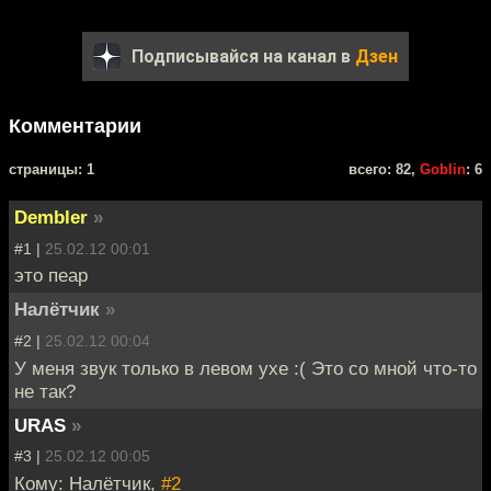
Подписывайся на канал в
Дзен
Комментарии
cтраницы: 1
всего: 82,
Goblin
: 6
Dembler
»
#1 |
25.02.12 00:01
это пеар
Налётчик
»
#2 |
25.02.12 00:04
У меня звук только в левом ухе :( Это со мной что-то
не так?
URAS
»
#3 |
25.02.12 00:05
Кому: Налётчик,
#2