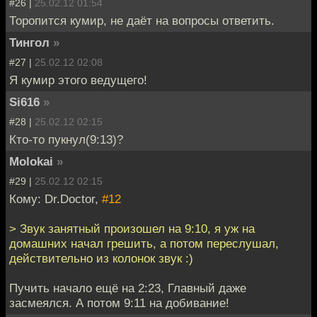
#26 |
25.02.12 01:54
Торопится кумир, не даёт на вопросы ответить.
Тингол
»
#27 |
25.02.12 02:08
Я кумир этого ведущего!
Si616
»
#28 |
25.02.12 02:15
Кто-то пукнул(9:13)?
Molokai
»
#29 |
25.02.12 02:15
Кому: Dr.Doctor,
#12
> Звук занятный произошел на 9:10, я уж на
домашних начал грешить, а потом переслушал,
действительно из колонок звук :)
Пучить начало ещё на 2:23, Главный даже
засмеялся. А потом 9:11 на добивание!