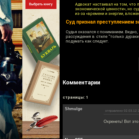
Адвокат настаивал на том, что 
экономической ценности», но су
из-за «времени и энергии, вложе
Суд признал преступлением 
Судья оказался с пониманием. Видно,
рассуждения в стиле "только дураки
подумать как следует.
Комментарии
cтраницы: 1
Shmulge
отправлено 02.03.12 
Охренеть! Вот это