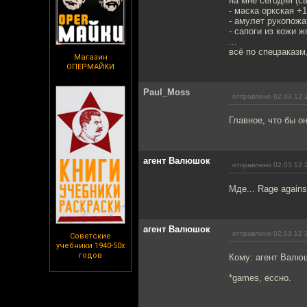
на мне сегодня (св
- маска оркская +1
- амулет рукопожа
- сапоги из кожи 
...
всё по спецзаказм
Магазин
ОПЕРМАЙКИ
Paul_Moss
отправлено 02.03.12 
Главное, что бы о
агент Валюшок
отправлено 02.03.12 
Мде... Rage against
агент Валюшок
отправлено 02.03.12 
Советские
учебники 1940-50х
годов
Кому: агент Валю
*games, ессно.