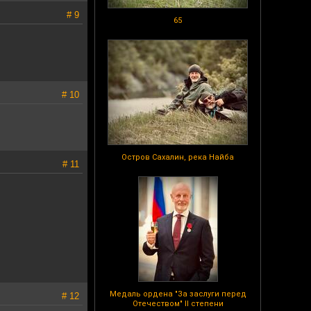
# 9
65
# 10
Остров Сахалин, река Найба
# 11
Медаль ордена "За заслуги перед
# 12
Отечеством" II степени