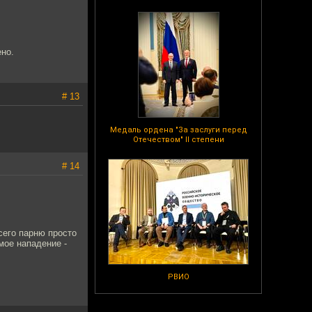
ено.
# 13
Медаль ордена "За заслуги перед
Отечеством" II степени
# 14
сего парню просто
мое нападение -
РВИО