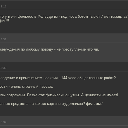
23:19
 что у меня фелклос в Фелвуде из - под носа ботом тырил 7 лет назад, а?
фиг!!!
23:31
ринуждения по любому поводу - не преступление что ли.
23:33
ападение с применением насилия - 144 часа общественных работ?
ости - очень странный пассаж.
илы потрачены. Результат физически ощутим. А ценности не имеет!
ванные предметы - а как же картины художников? фильмы?
23:39