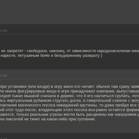
01:04
 их запретят - свободное, наконец, от зависимости народонаселение кин
 наркоте, петушиным боям и безудержному разврату:)
01:06
ри установке (или входе) в игру мало кто читает. обычно там сразу заяв
или иначе фигурируемые вещи в игре принадлежат компании, выпустившей
олдня тыкал мышкой сначала в дерево, что б его научиться срубать, по
сь виртуальным рубанком стругать доски, в смертельной схватке с мо
товления магического посоха невиданной крутизны, то даже пройдя все 
й этот чудо-посох, владельцем этого посоха все-равно остается фирма
кажется, только реальные угрозы могли быть расценены как наказуемое 
ки пикселей не тянет на какое-либо преступление.