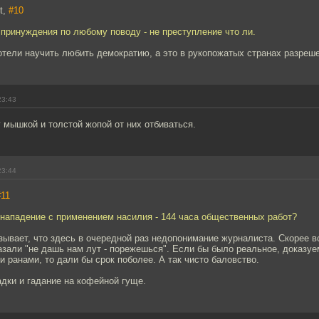
st,
#10
 принуждения по любому поводу - не преступление что ли.
отели научить любить демократию, а это в рукопожатых странах разреш
23:43
 мышкой и толстой жопой от них отбиваться.
23:44
#11
 нападение с применением насилия - 144 часа общественных работ?
зывает, что здесь в очередной раз недопонимание журналиста. Скорее в
азали "не дашь нам лут - порежешься". Если бы было реальное, доказуе
и ранами, то дали бы срок поболее. А так чисто баловство.
адки и гадание на кофейной гуще.