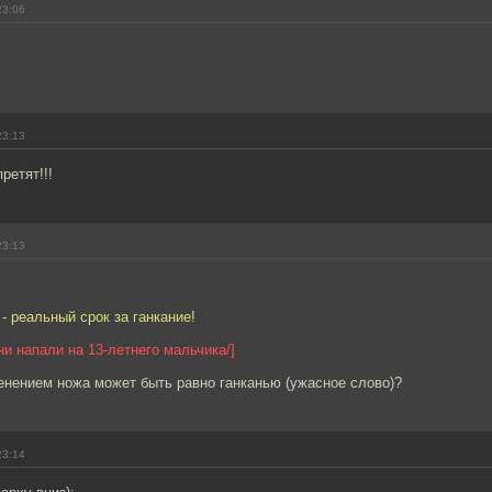
23:06
23:13
ретят!!!
23:13
 реальный срок за ганкание!
ни напали на 13-летнего мальчика/]
енением ножа может быть равно ганканью (ужасное слово)?
23:14