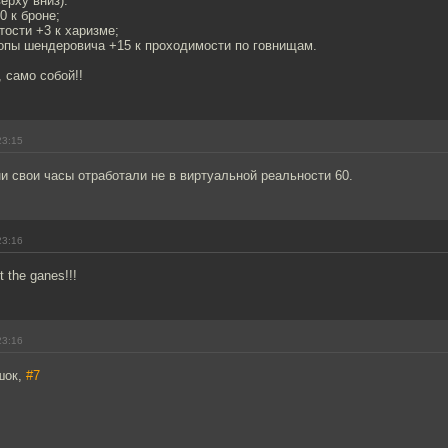
ерху вниз):
0 к броне;
тости +3 к харизме;
жопы шендеровича +15 к проходимости по говнищам.
, само собой!!
23:15
ни свои часы отработали не в виртуальной реальности 60.
23:16
 the ganes!!!
23:16
шок,
#7