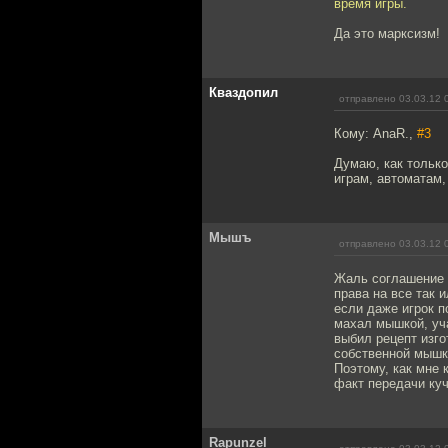
время игры.
Да это марксизм!
Кваздопил
отправлено 03.03.12 
Кому: AnaR.,
#3
Думаю, как только
играм, автоматам,
Мышъ
отправлено 03.03.12 
Жаль соглашение п
права на все так 
если даже игрок п
махал мышкой, уча
выбил рецепт изго
собственной мышко
Поэтому, как мне 
факт передачи куч
Rapunzel