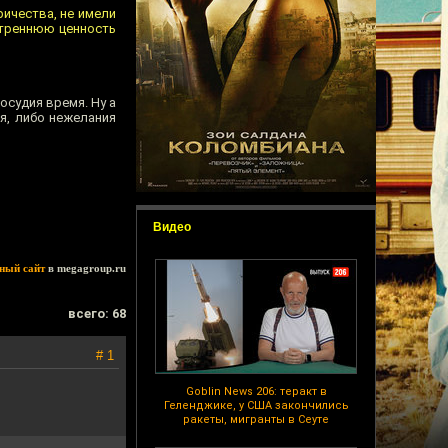
ричества, не имели
нутреннюю ценность
осудия время. Ну а
я, либо нежелания
Видео
ный сайт
в megagroup.ru
всего: 68
# 1
Goblin News 206: теракт в
Геленджике, у США закончились
ракеты, мигранты в Сеуте