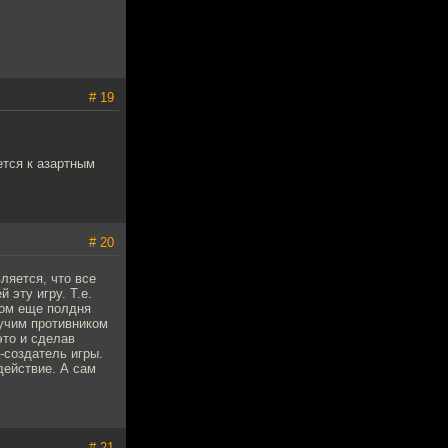
# 19
ется к азартным
# 20
ляется, что все
 эту игру. Т.е.
том еще полдня
гучим противником
это и сделав
-создатель игры.
действие. А сам
# 21