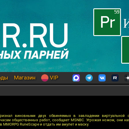
оды
Магазин
VIP
ризнал виновными двух обвиняемых в завладении виртуальной 
 часам общественных работ, сообщает MSNBC. Угрожая ножом, они нап
 в MMORPG RuneScape и отдать им амулет и маску.