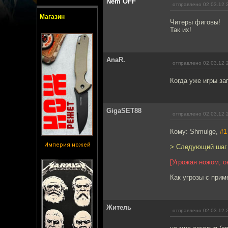
Nem OFF
отправлено 02.03.12 
Магазин
Читеры фиговы!
Так их!
AnaR.
отправлено 02.03.12 
Когда уже игры зап
GigaSET88
отправлено 02.03.12 
Кому: Shmulge,
#1
Империя ножей
> Следующий шаг -
[Угрожая ножом, о
Как угрозы с прим
Житель
отправлено 02.03.12 