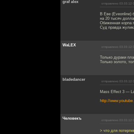
graf alex
отправлено 03.03.12 
В Еве (Eveonline)
на 20 тысяч долла
Обиженная корпа 
Суд правда жулика
WaLEX
отправлено 03.03.12 
Только дураки пл
Только золото, тол
bladedancer
отправлено 03.03.12 
Mass Effect 3 — La
http://www.youtu
Человекъ
отправлено 03.03.12 
> что для потерпе