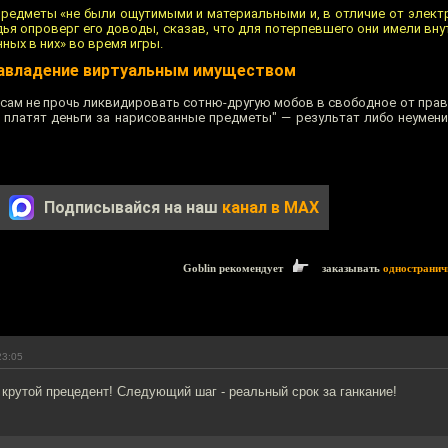
предметы «не были ощутимыми и материальными и, в отличие от элект
дья опроверг его доводы, сказав, что для потерпевшего они имели в
нных в них» во время игры.
завладение виртуальным имуществом
 сам не прочь ликвидировать сотню-другую мобов в свободное от прав
 платят деньги за нарисованные предметы" — результат либо неумени
Подписывайся на наш
канал в MAX
Goblin рекомендует
заказывать
одностранич
23:05
 крутой прецедент! Следующий шаг - реальный срок за ганкание!