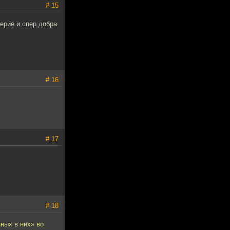
# 15
верие и спер добра
# 16
# 17
# 18
ных в них» во