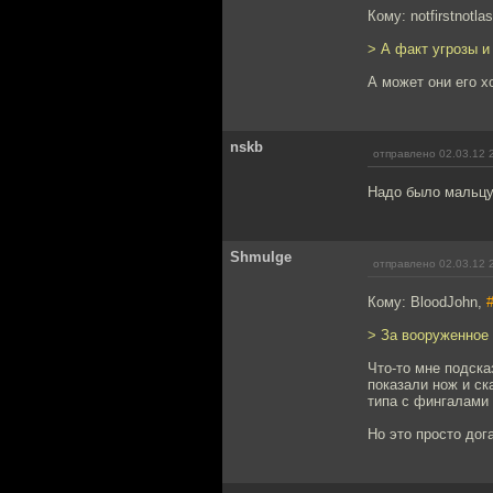
Кому: notfirstnotla
> А факт угрозы и
А может они его х
nskb
отправлено 02.03.12 
Надо было мальцу
Shmulge
отправлено 02.03.12 
Кому: BloodJohn,
> За вооруженное
Что-то мне подска
показали нож и ск
типа с фингалами 
Но это просто дог