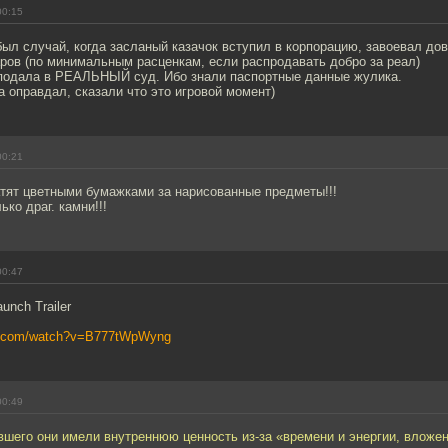
00:15
 был случай, когда засланый казачок вступил в корпорацию, завоевал до
ров (по минимальным расценкам, если распродавать добро за реал)
подала в РЕАЛЬНЫЙ суд. Ибо знали паспортные данные жулика.
 оправдал, сказали что это игровой момент)
00:21
атят цветными бумажками за нарисованные предметы!!!
ько драг. камни!!!
00:47
unch Trailer
be.com/watch?v=B777tWpWyng
00:49
вшего они имели внутреннюю ценность из-за «времени и энергии, вложен