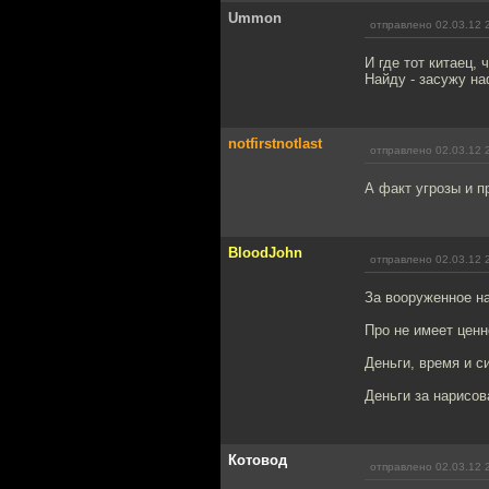
Ummon
отправлено 02.03.12 
И где тот китаец,
Найду - засужу на
notfirstnotlast
отправлено 02.03.12 
А факт угрозы и п
BloodJohn
отправлено 02.03.12 
За вооруженное н
Про не имеет ценн
Деньги, время и с
Деньги за нарисо
Котовод
отправлено 02.03.12 