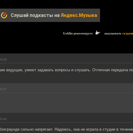
Слушай подкасты на
Яндекс.Музыка
Goblin рекомендует
заказывать
создан
03:00
шие ведущие, умеют задавать вопросы и слушать. Отличная передача п
03:37
03:42
бэкграунде сильно напрягает. Надеюсь, она не играла в студии в течени