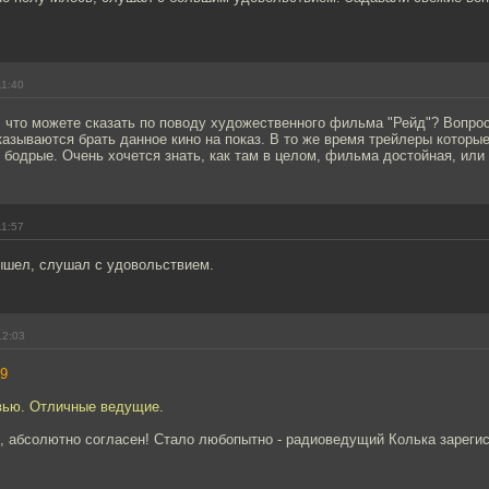
11:40
 что можете сказать по поводу художественного фильма "Рейд"? Вопрос
казываются брать данное кино на показ. В то же время трейлеры которые
 бодрые. Очень хочется знать, как там в целом, фильма достойная, ил
11:57
шел, слушал с удовольствием.
12:03
9
вью. Отличные ведущие.
, абсолютно согласен! Стало любопытно - радиоведущий Колька зарегис