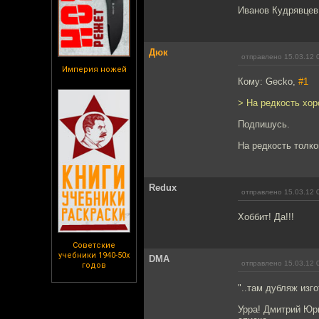
Иванов Кудрявцев 
Дюк
отправлено 15.03.12 
Империя ножей
Кому: Gecko,
#1
> На редкость хо
Подпишусь.
На редкость толк
Redux
отправлено 15.03.12 
Хоббит! Да!!!
Советские
учебники 1940-50х
DMA
отправлено 15.03.12 
годов
"..там дубляж изг
Урра! Дмитрий Юрь