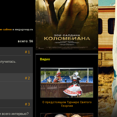
ие сайтов
в megagroup.ru
всего: 56
# 1
Видео
олучилась.
# 2
О предстоящем Турнире Святого
# 3
Георгия
и всего интервью?