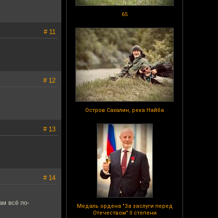
65
# 11
# 12
Остров Сахалин, река Найба
# 13
# 14
ам всё по-
Медаль ордена "За заслуги перед
Отечеством" II степени