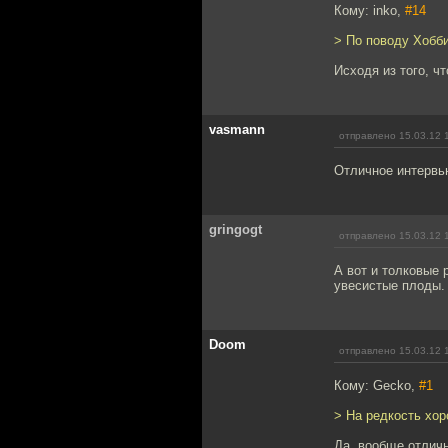
Кому: inko,
#14
> По поводу Хобби
Исходя из того, ч
vasmann
отправлено 15.03.12 
Отличное интервь
gringogt
отправлено 15.03.12 
А вот и толковые 
увесистые плоды.
Doom
отправлено 15.03.12 
Кому: Gecko,
#1
> На редкость хо
Да, вообще отлич