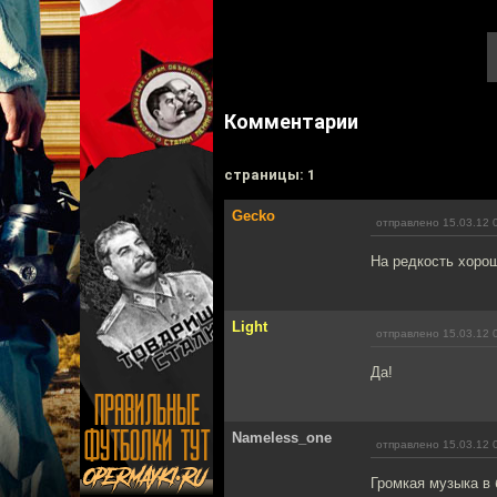
Комментарии
cтраницы: 1
Gecko
отправлено 15.03.12 
На редкость хоро
Light
отправлено 15.03.12 
Да!
Nameless_one
отправлено 15.03.12 
Громкая музыка в 