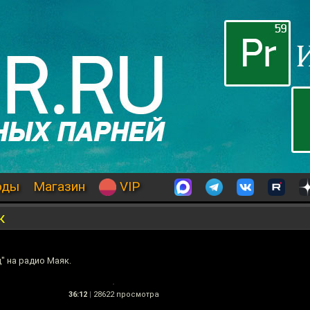
оды
Магазин
VIP
к
" на радио Маяк.
36:12
|
28622 просмотра