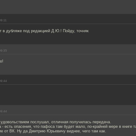
09:11
ет в дубляже под редакцией Д.Ю.! Пойду, точняк
09:35
ю!
09:44
09:44
 удовольствием послушал, отличная получилась передача.
 - есть опасения, что пафоса там будет мало, по-крайней мере в книге т
ие от ВК. Ну да Дмитрию Юрьевичу виднее, чего там как.