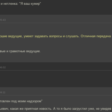
и нетленка: "Я ваш кумир"
05:43
рошие ведущие, умеют задавать вопросы и слушать. Отличная передача
овые и грамотные ведущие.
06:02
09:11
отовлен под моим надзором"
евич, какая же приятная новость. А то я было загрустил уже, не увидев