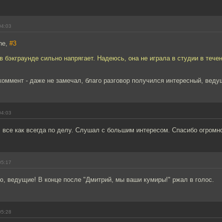
04:03
ne,
#3
в бэкграунде сильно напрягает. Надеюсь, она не играла в студии в тече
коммент - даже не замечал, благо разговор получился интересный, веду
04:03
все как всегда по делу. Слушал с большим интересом. Спасибо огромно
05:17
, ведущие! В конце после "Дмитрий, мы ваши кумиры!" ржал в голос.
05:28