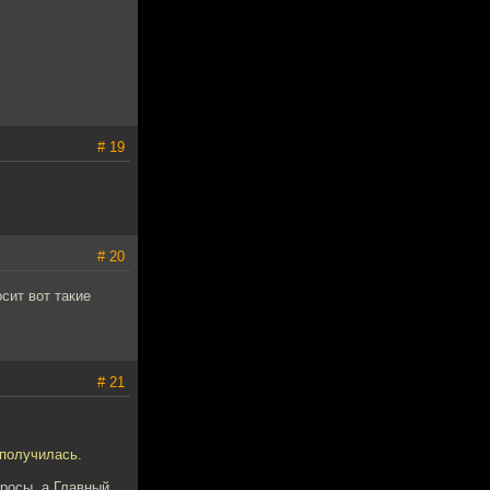
# 19
# 20
сит вот такие
# 21
 получилась.
росы, а Главный