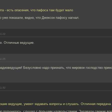
та - есть опасения, что пафоса там будет мало
то уже показали, видно, что Джексон пафосу нагнал.
11:22
ю. Отличные ведущие.
11:25
радиоведущие! Безусловно надо признать, что мировое господство прино
11:32
рошие ведущие, умеют задавать вопросы и слушать. Отличная передача
но получилось, слушал с большим удовольствием. Задавали свежие воп