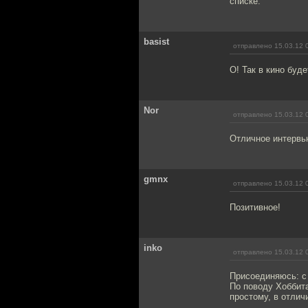
списке.
basist
отправлено 15.03.12 
О! Так в кино буд
Nor
отправлено 15.03.12 
Отличное интервь
gmnx
отправлено 15.03.12 
Позитивное!
inko
отправлено 15.03.12 
Присоединяюсь: с
По поводу Хоббита
простому, в отлич