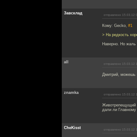
Завсклад
отправлено 15.03.12 
Кому: Gecko,
#1
> На редкость хо
Наверно. Но жаль 
all
отправлено 15.03.12 
Дмитрий, можешь 
znamka
отправлено 15.03.12 
Животрепещущий 
дали ли Главному 
CheKisst
отправлено 15.03.12 