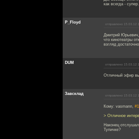
как всегда - супер.
P_Floyd
отправлено 15.03.12 
Дмитрий Юрьевич,
что кинотеатры от
взгляд достаточно
DUM
отправлено 15.03.12 
Отличный эфир вы
Завсклад
отправлено 15.03.12 
Кому: vasmann,
#1
> Отличное интер
Наконец отслушал
Тупичке?