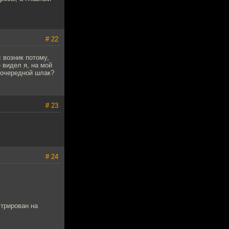
# 22
 возник потому,
 видел я, на мой
и очередной шлак?
# 23
# 24
трирован на