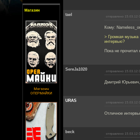
Магазин
tael
отправлено 15.03.12 
Кому: Nameless_o
> Громкая музыка 
интервью?
Пока не прочитал 
SereJa1020
отправлено 15.03.12 
Дмитрий Юрьевич, 
Магазин
ОПЕРМАЙКИ
URAS
отправлено 15.03.12 
Отличное интервью
beck
отправлено 15.03.12 